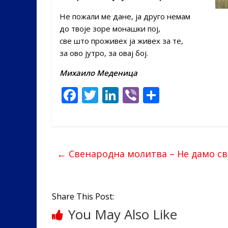
Не пожали ме дане, ја друго немам
до твоје зоре монашки пој,
све што проживех ја живех за те,
за ово јутро, за овај бој.
Михаило Меденица
F
T
Li
Vi
S
ac
w
n
b
h
e
itt
k
er
ar
b
er
e
e
←
Свенародна молитва – Не дамо с
o
dI
o
n
k
Share This Post:
You May Also Like