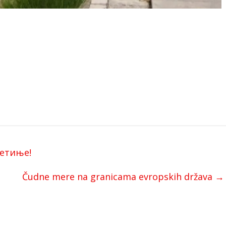
ветиње!
Čudne mere na granicama evropskih država
→