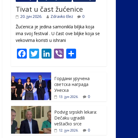
Tivat u čast žućenice
20. јун 2026.
Zdravko Elez
0
Žućenica je jedina samonikla biljka koja
ima svoj festival . U čast ovе biljke koja se
vekovima koristi u ishrani
F
T
Li
Vi
S
ac
w
n
b
h
e
itt
k
er
ar
Гордани уручена
b
er
e
e
светска награда
o
dI
Унеска
0
13. јун 2026.
o
n
k
Podvig srpskih lekara:
Dečaku ugradili
veštačko srce
0
12. јун 2026.