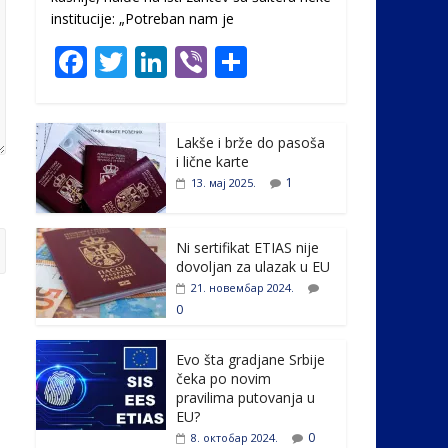
institucije: „Potreban nam je
F
T
Li
Vi
S
ac
w
n
b
h
e
itt
k
er
ar
Lakše i brže do pasoša
b
er
e
e
i lične karte
o
dI
1
13. мај 2025.
o
n
k
Ni sertifikat ETIAS nije
dovoljan za ulazak u EU
21. новембар 2024.
0
Evo šta gradjane Srbije
čeka po novim
pravilima putovanja u
EU?
0
8. октобар 2024.