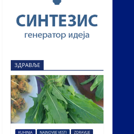
ЗДРАВЉЕ
KUHINJA
NAJNOVIJE VESTI
ZDRAVLJE