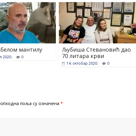
у белом мантилу
Љубиша Стевановић дао
70 литара крви
л 2020.
0
14. октобар 2020.
0
опходна поља су означена
*