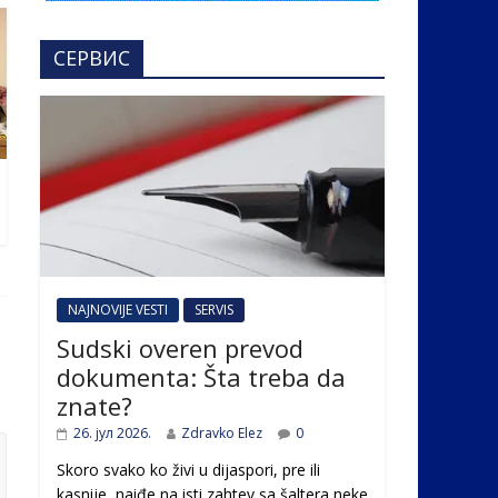
СЕРВИС
NAJNOVIJE VESTI
SERVIS
Sudski overen prevod
dokumenta: Šta treba da
znate?
26. јул 2026.
Zdravko Elez
0
Skoro svako ko živi u dijaspori, pre ili
kasnije, naiđe na isti zahtev sa šaltera neke