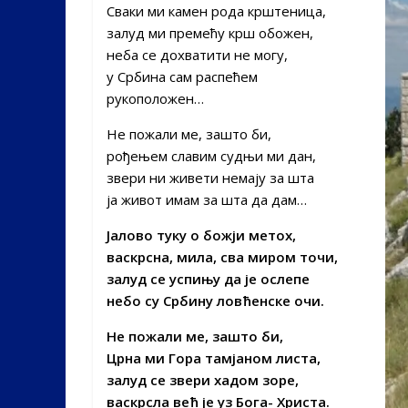
Сваки ми камен рода крштеница,
залуд ми премећу крш обожен,
неба се дохватити не могу,
у Србина сам распећем
рукоположен…
Не пожали ме, зашто би,
рођењем славим судњи ми дан,
звери ни живети немају за шта
ја живот имам за шта да дам…
Јалово туку о божји метох,
васкрсна, мила, сва миром точи,
залуд се успињу да је ослепе
небо су Србину ловћенске очи.
Не пожали ме, зашто би,
Црна ми Гора тамјаном листа,
залуд се звери хадом зоре,
васкрсла већ је уз Бога- Христа.