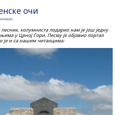
енске очи
omments
песник, колумниста подарио нам је још једну
има у Црној Гори. Песму је објавио портал
о је и са нашим читаоцима: