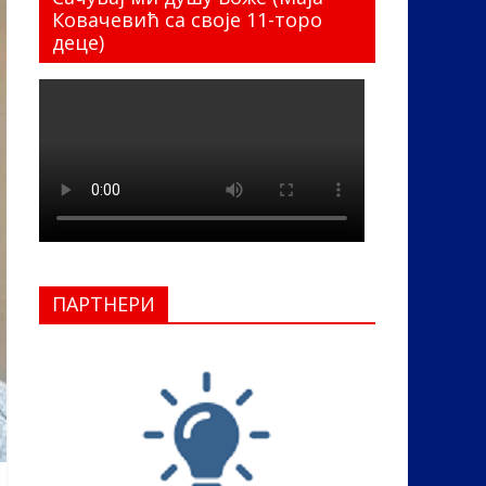
Ковачевић са своје 11-торо
деце)
ПАРТНЕРИ