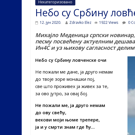
Некатегоризовано
Небо су Србину ловћ
12. јун 2020.
Zdravko Elez
1922 Views
0 C
Михајло Меденица српски новинар, 
песму посвећену актуелним дешавањ
Ин4С и уз њихову сагласност делим
Небо су Србину ловченске очи
Не пожали ме дане, ја друго немам
до твоје зоре монашки пој,
све што проживех ја живех за те,
за ово јутро, за овај бој.
Не пожали ме, ја друго немам
до ову свећу,
векови моји њоме трепере,
ја и у смрти знам где ћу…