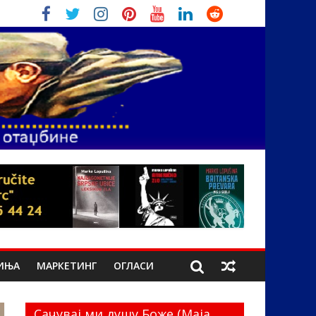
ИЊА
МАРКЕТИНГ
ОГЛАСИ
Сачувај ми душу Боже (Маја