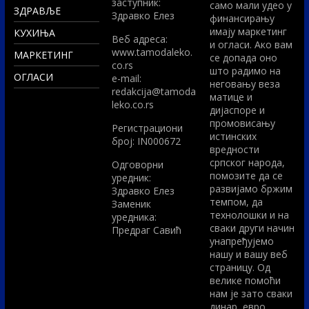
заступник:
само мали удео у
ЗДРАВЉЕ
Здравко Елез
финансирању
имају маркетинг
КУХИЊА
Вeб адреса:
и огласи. Ако вам
www.tamodaleko.
МАРКЕТИНГ
се допада оно
co.rs
што радимо на
ОГЛАСИ
e-mail:
неговању веза
redakcija@tamoda
матице и
leko.co.rs
дијаспоре и
промовисању
Регистрациони
истинских
број: IN000672
вредности
српског народа,
Одговорни
помозите да се
уредник:
развијамо бржим
Здравко Елез
темпом, да
Заменик
технолошки и на
уредника:
сваки други начин
Предраг Савић
унапређујемо
нашу и вашу веб
страницу. Од
велике помоћи
нам је зато сваки
динар, евро,