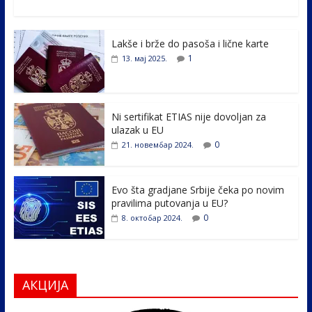
ac
w
n
b
h
e
itt
k
er
ar
Lakše i brže do pasoša i lične karte
b
er
e
e
1
13. мај 2025.
o
dI
o
n
k
Ni sertifikat ETIAS nije dovoljan za
ulazak u EU
0
21. новембар 2024.
Evo šta gradjane Srbije čeka po novim
pravilima putovanja u EU?
0
8. октобар 2024.
АКЦИЈА