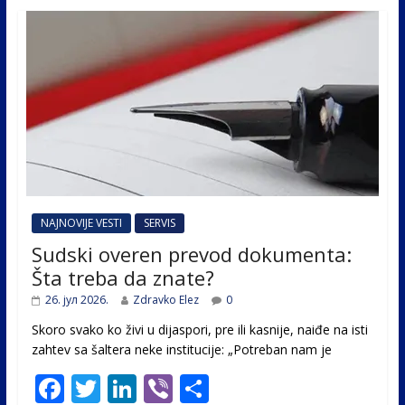
NAJNOVIJE VESTI
SERVIS
Sudski overen prevod dokumenta:
Šta treba da znate?
26. јул 2026.
Zdravko Elez
0
Skoro svako ko živi u dijaspori, pre ili kasnije, naiđe na isti
zahtev sa šaltera neke institucije: „Potreban nam je
F
T
Li
Vi
S