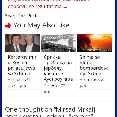
o
n
oduševili se rezultatima
→
k
Share This Post:
You May Also Like
Karterov mir
Српска
Snima se
u Bosni i
тробојка на
film o
prijateljstvo
јарболу
bombardova
sa Srbima
касарне
nju Srbije
Аустроугара
30. децембар
4. април 2022.
4. август 2020.
2024.
0
0
0
One thought on “
Mirsad Mrkalj
prvak sveta u jedenju čvaraka
”