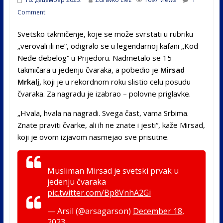
Comment
Svetsko takmičenje, koje se može svrstati u rubriku
„verovali ili ne“, odigralo se u legendarnoj kafani „Kod
Neđe debelog“ u Prijedoru. Nadmetalo se 15
takmičara u jedenju čvaraka, a pobedio je
Mirsad
Mrkalj,
koji je u rekordnom roku slistio celu posudu
čvaraka. Za nagradu je izabrao – polovne priglavke.
„Hvala, hvala na nagradi. Svega čast, vama Srbima.
Znate praviti čvarke, ali ih ne znate i jesti“, kaže Mirsad,
koji je ovom izjavom nasmejao sve prisutne.
Musliman Mirsad je svetski prvak u
jedenju čvaraka
pic.twitter.com/Bp8VnhA2Gi
— Arsil (@arsagarson)
December 18,
2023