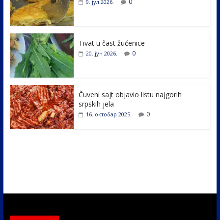
0
9. јул 2026.
o
dI
o
n
k
Tivat u čast žućenice
0
20. јун 2026.
Čuveni sajt objavio listu najgorih
srpskih jela
0
16. октобар 2025.