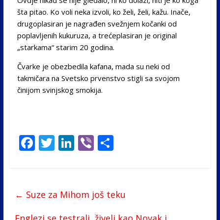
šta pitao. Ko voli neka izvoli, ko želi, želi, kažu. Inače,
drugoplasiran je nagrađen svežnjem kočanki od
poplavljenih kukuruza, a trećeplasiran je original
„starkama“ starim 20 godina.
Čvarke je obezbedila kafana, mada su neki od
takmičara na Svetsko prvenstvo stigli sa svojom
činijom svinjskog smokija.
F
T
Li
Vi
S
ac
w
n
b
h
e
itt
k
er
ar
b
er
e
e
←
Suze za Mihom još teku
o
dI
Englezi se testrali, živeli kao Novak i