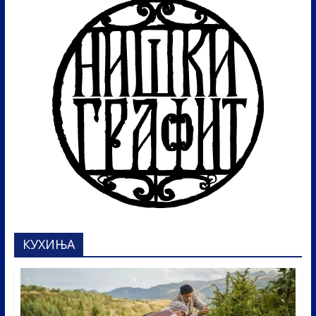
КУХИЊА