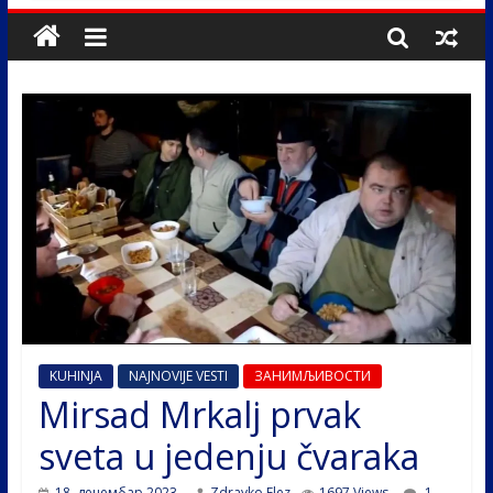
KUHINJA
NAJNOVIJE VESTI
ЗАНИМЉИВОСТИ
Mirsad Mrkalj prvak
sveta u jedenju čvaraka
18. децембар 2023.
Zdravko Elez
1697 Views
1