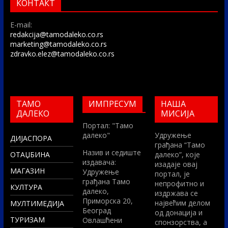
КОНТАКТ
E-mail:
redakcija@tamodaleko.co.rs
marketing@tamodaleko.co.rs
zdravko.elez@tamodaleko.co.rs
ТАМО
ИМПРЕСУМ
НАША
ДАЛЕКО
МИСИЈА
Портал: "Тамо
далеко"
Удружење
ДИЈАСПОРА
грађана “Тамо
Назив и седиште
ОТАЏБИНА
далеко”, које
издавача:
изадаје овај
МАГАЗИН
Удружење
портал, је
грађана Тамо
непрофитно и
КУЛТУРА
далеко,
издржава се
Приморска 20,
највећим делом
МУЛТИМЕДИЈА
Београд
од донација и
ТУРИЗАМ
Овлашћени
спонзорства, а