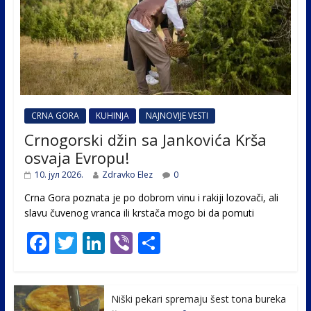
CRNA GORA
KUHINJA
NAJNOVIJE VESTI
Crnogorski džin sa Jankovića Krša
osvaja Evropu!
10. јул 2026.
Zdravko Elez
0
Crna Gora poznata je po dobrom vinu i rakiji lozovači, ali
slavu čuvenog vranca ili krstača mogo bi da pomuti
F
T
Li
Vi
S
ac
w
n
b
h
e
itt
k
er
ar
Niški pekari spremaju šest tona bureka
b
er
e
e