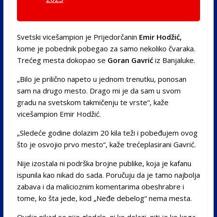
Svetski vicešampion je Prijedorčanin
Emir Hodžić,
kome je pobednik pobegao za samo nekoliko čvaraka.
Trećeg mesta dokopao se
Goran Gavrić
iz Banjaluke.
„Bilo je prilično napeto u jednom trenutku, ponosan
sam na drugo mesto. Drago mi je da sam u svom
gradu na svetskom takmičenju te vrste“, kaže
vicešampion Emir Hodžić.
„Sledeće godine dolazim 20 kila teži i pobeđujem ovog
što je osvojio prvo mesto“, kaže trećeplasirani Gavrić.
Nije izostala ni podrška brojne publike, koja je kafanu
ispunila kao nikad do sada. Poručuju da je tamo najbolja
zabava i da malicioznim komentarima obeshrabre i
tome, ko šta jede, kod „Neđe debelog“ nema mesta.
Ovdje nikad se nije gledalo, ni ko dolazi, niti je ko koga