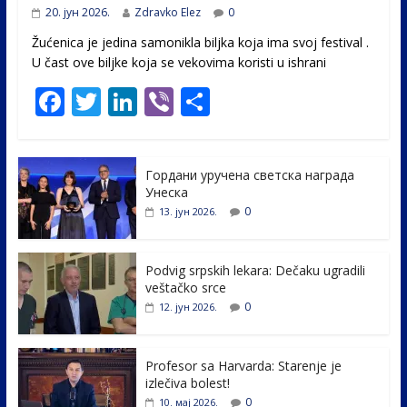
20. јун 2026.
Zdravko Elez
0
Žućenica je jedina samonikla biljka koja ima svoj festival .
U čast ovе biljke koja se vekovima koristi u ishrani
F
T
Li
Vi
S
ac
w
n
b
h
e
itt
k
er
ar
Гордани уручена светска награда
b
er
e
e
Унеска
o
dI
0
13. јун 2026.
o
n
k
Podvig srpskih lekara: Dečaku ugradili
veštačko srce
0
12. јун 2026.
Profesor sa Harvarda: Starenje je
izlečiva bolest!
0
10. мај 2026.