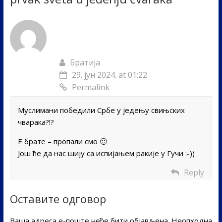
Братија
29. јун 2024. at 01:22
Permalink
Муслимани победили Србе у једењу свињских
чварака?!?
Е брате – пропали смо 🙂
Још ће да нас шију са испијањем ракије у Гучи :-))
Reply
Оставите одговор
Ваша адреса е-поште неће бити објављена.
Неопходна