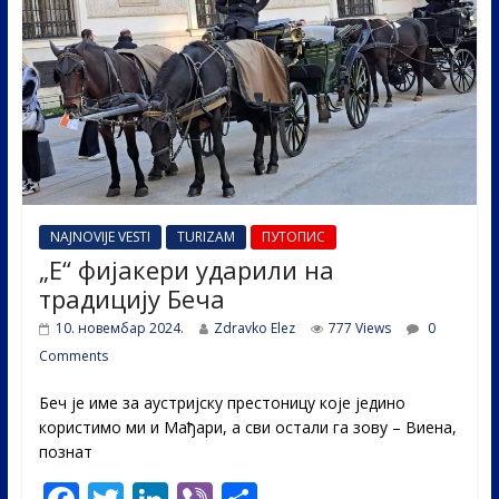
k
NAJNOVIJE VESTI
TURIZAM
ПУТОПИС
„Е“ фијакери ударили на
традицију Беча
10. новембар 2024.
Zdravko Elez
777 Views
0
Comments
Беч је име за аустријску престоницу које једино
користимо ми и Мађари, а сви остали га зову – Виена,
познат