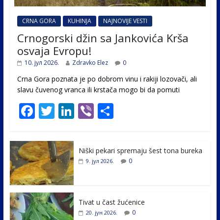
CRNA GORA
KUHINJA
NAJNOVIJE VESTI
Crnogorski džin sa Jankovića Krša
osvaja Evropu!
10. јул 2026.
Zdravko Elez
0
Crna Gora poznata je po dobrom vinu i rakiji lozovači, ali
slavu čuvenog vranca ili krstača mogo bi da pomuti
F
T
Li
Vi
S
ac
w
n
b
h
e
itt
k
er
ar
Niški pekari spremaju šest tona bureka
b
er
e
e
0
9. јул 2026.
o
dI
o
n
k
Tivat u čast žućenice
0
20. јун 2026.