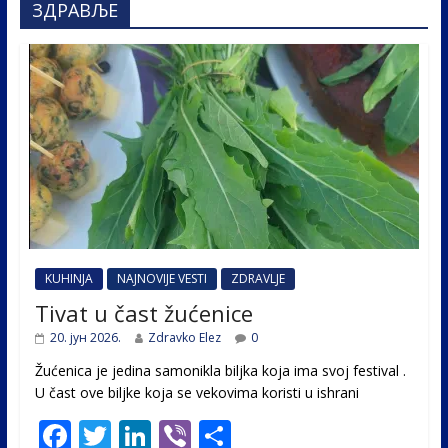
ЗДРАВЉЕ
KUHINJA
NAJNOVIJE VESTI
ZDRAVLJE
Tivat u čast žućenice
20. јун 2026.
Zdravko Elez
0
Žućenica je jedina samonikla biljka koja ima svoj festival .
U čast ovе biljke koja se vekovima koristi u ishrani
F
T
Li
Vi
S