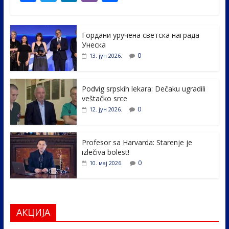
ac
w
n
b
h
e
itt
k
er
ar
Гордани уручена светска награда
b
er
e
e
Унеска
o
dI
0
13. јун 2026.
o
n
k
Podvig srpskih lekara: Dečaku ugradili
veštačko srce
0
12. јун 2026.
Profesor sa Harvarda: Starenje je
izlečiva bolest!
0
10. мај 2026.
АКЦИЈА