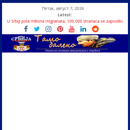
Петак, август 7, 2026
Latest:
Politika i seks glavne teme srpskih medija
U Srbiji pola miliona migranata, 100 000 stranaca se zaposlilo
Како је „Господар књига“ проглашен народним
непријатељем
Čije je pravo na istinu o Nikoli Tesli?
Srbin zaspao na Dunavu, reka ga odnela u Rumuniju