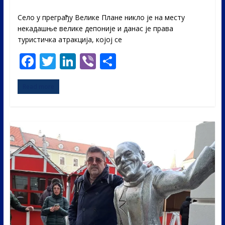
Село у преграђу Велике Плане никло је на месту
некадашње велике депоније и данас је права
туристичка атракција, којој се
F
T
Li
Vi
S
ac
w
n
b
h
Read more
e
itt
k
er
ar
b
er
e
e
o
dI
o
n
k