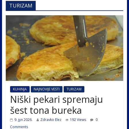
TURIZAM
KUHINJA
NAJNOVIJE VESTI
TURIZAM
Niški pekari spremaju
šest tona bureka
9. јул 2026.
Zdravko Elez
192 Views
0
Comments