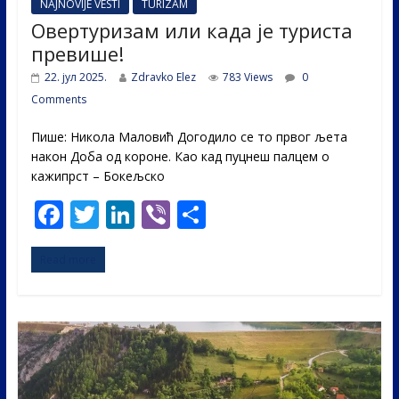
NAJNOVIJE VESTI
TURIZAM
Овертуризам или када је туриста
превише!
22. јул 2025.
Zdravko Elez
783 Views
0
Comments
Пише: Никола Маловић Догодило се то првог љета
након Доба од короне. Као кад пуцнеш палцем о
кажипрст – Бокељско
F
T
Li
Vi
S
ac
w
n
b
h
Read more
e
itt
k
er
ar
b
er
e
e
o
dI
o
n
k