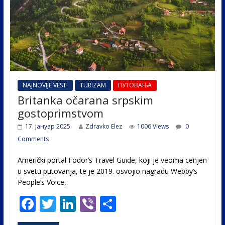
NAJNOVIJE VESTI
TURIZAM
ПУТОВАЊА
Britanka očarana srpskim
gostoprimstvom
17. јануар 2025.
Zdravko Elez
1006 Views
0
Comments
Američki portal Fodor’s Travel Guide, koji je veoma cenjen
u svetu putovanja, te je 2019. osvojio nagradu Webby’s
People’s Voice,
F
T
Li
Vi
S
ac
w
n
b
h