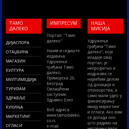
ТАМО
ИМПРЕСУМ
НАША
ДАЛЕКО
МИСИЈА
Портал: "Тамо
далеко"
Удружење
ДИЈАСПОРА
грађана “Тамо
Назив и седиште
ОТАЏБИНА
далеко”, које
издавача:
изадаје овај
МАГАЗИН
Удружење
портал, је
грађана Тамо
непрофитно и
КУЛТУРА
далеко,
издржава се
Приморска 20,
највећим делом
МУЛТИМЕДИЈА
Београд
од донација и
ТУРИЗАМ
Овлашћени
спонзорства, а
заступник:
само мали удео у
ЗДРАВЉЕ
Здравко Елез
финансирању
имају маркетинг
КУХИЊА
Вeб адреса:
и огласи. Ако вам
www.tamodaleko.
МАРКЕТИНГ
се допада оно
co.rs
што радимо на
ОГЛАСИ
e-mail:
неговању веза