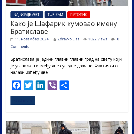
NAJNOVIJE VESTI
TURIZAM
ПУТОПИС
Како је Шафарик кумовао имену
Братиславе
11. новембар 2024.
Zdravko Elez
1022 Views
0
Comments
Братислава је једини главни главни град на свету који
је углављен између две суседне државе. Фактички се
налази изђеђу две
F
T
Li
Vi
S
ac
w
n
b
h
Read more
e
itt
k
er
ar
b
er
e
e
o
dI
o
n