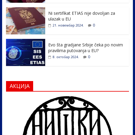
o
n
k
Ni sertifikat ETIAS nije dovoljan za
ulazak u EU
0
21. новембар 2024.
Evo šta gradjane Srbije čeka po novim
pravilima putovanja u EU?
0
8. октобар 2024.
АКЦИЈА