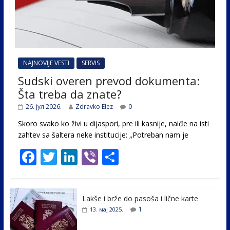
NAJNOVIJE VESTI
SERVIS
Sudski overen prevod dokumenta:
Šta treba da znate?
26. јул 2026.
Zdravko Elez
0
Skoro svako ko živi u dijaspori, pre ili kasnije, naiđe na isti
zahtev sa šaltera neke institucije: „Potreban nam je
F
T
Li
Vi
S
ac
w
n
b
h
e
itt
k
er
ar
Lakše i brže do pasoša i lične karte
b
er
e
e
1
13. мај 2025.
o
dI