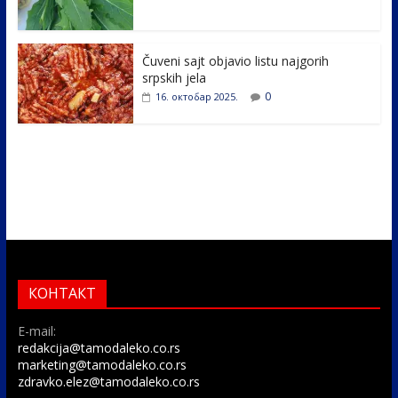
Čuveni sajt objavio listu najgorih
srpskih jela
0
16. октобар 2025.
КОНТАКТ
E-mail:
redakcija@tamodaleko.co.rs
marketing@tamodaleko.co.rs
zdravko.elez@tamodaleko.co.rs