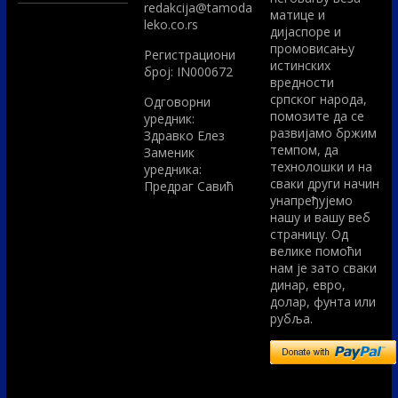
redakcija@tamoda
матице и
leko.co.rs
дијаспоре и
промовисању
Регистрациони
истинских
број: IN000672
вредности
српског народа,
Одговорни
помозите да се
уредник:
развијамо бржим
Здравко Елез
темпом, да
Заменик
технолошки и на
уредника:
сваки други начин
Предраг Савић
унапређујемо
нашу и вашу веб
страницу. Од
велике помоћи
нам је зато сваки
динар, евро,
долар, фунта или
рубља.