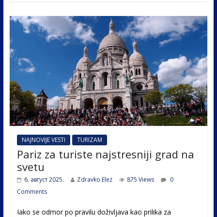
b
er
e
e
o
dI
o
n
k
NAJNOVIJE VESTI
TURIZAM
Pariz za turiste najstresniji grad na
svetu
6. август 2025.
Zdravko Elez
875 Views
0
Comments
Iako se odmor po pravilu doživljava kao prilika za