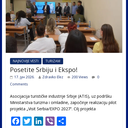
k
NAJNOVIJE VESTI
TURIZAM
Posetite Srbiju i Ekspo!
17. јун 2026.
Zdravko Elez
200 Views
0
Comments
Asocijacija turističke industrije Srbije (ATIS), uz podršku
Ministarstva turizma i omladine, započinje realizaciju pilot
projekta „Visit Serbia/EXPO 2027“. Cilj projekta
F
T
Li
Vi
S