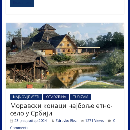
Read more
e
itt
k
er
ar
b
er
e
e
o
dI
o
n
k
NAJNOVIJE VESTI
OTADŽBINA
TURIZAM
Моравски конаци најбоље етно-
село у Србији
23. децембар 2024.
Zdravko Elez
1271 Views
0
Comments