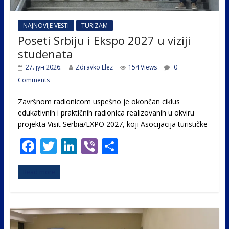
NAJNOVIJE VESTI
TURIZAM
Poseti Srbiju i Ekspo 2027 u viziji
studenata
27. јун 2026.
Zdravko Elez
154 Views
0
Comments
Završnom radionicom uspešno je okončan ciklus
edukativnih i praktičnih radionica realizovanih u okviru
projekta Visit Serbia/EXPO 2027, koji Asocijacija turističke
F
T
Li
Vi
S
ac
w
n
b
h
Read more
e
itt
k
er
ar
b
er
e
e
o
dI
o
n