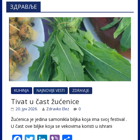
ЗДРАВЉЕ
KUHINJA
NAJNOVIJE VESTI
ZDRAVLJE
Tivat u čast žućenice
20. јун 2026.
Zdravko Elez
0
Žućenica je jedina samonikla biljka koja ima svoj festival .
U čast ovе biljke koja se vekovima koristi u ishrani
F
T
Li
Vi
S