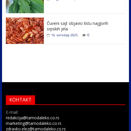
Čuveni sajt objavio listu najgorih
srpskih jela
0
16. октобар 2025.
КОНТАКТ
E-mail:
redakcija@tamodaleko.co.rs
marketing@tamodaleko.co.rs
zdravko.elez@tamodaleko.co.rs