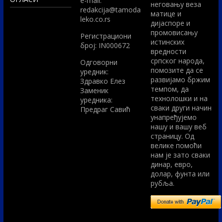
e-mail:
неговању веза
redakcija@tamoda
матице и
leko.co.rs
дијаспоре и
промовисању
Регистрациони
истинских
број: IN000672
вредности
српског народа,
Одговорни
помозите да се
уредник:
развијамо бржим
Здравко Елез
темпом, да
Заменик
технолошки и на
уредника:
сваки други начин
Предраг Савић
унапређујемо
нашу и вашу веб
страницу. Од
велике помоћи
нам је зато сваки
динар, евро,
долар, фунта или
рубља.