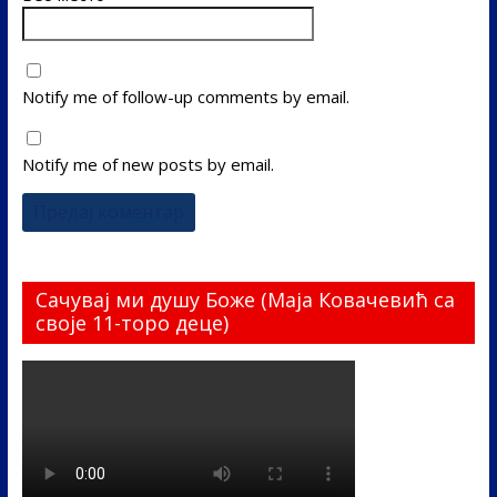
Notify me of follow-up comments by email.
Notify me of new posts by email.
Сачувај ми душу Боже (Маја Ковачевић са
своје 11-торо деце)