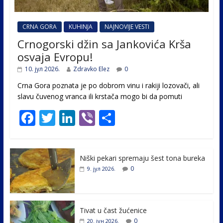
CRNA GORA
KUHINJA
NAJNOVIJE VESTI
Crnogorski džin sa Jankovića Krša
osvaja Evropu!
10. јул 2026.
Zdravko Elez
0
Crna Gora poznata je po dobrom vinu i rakiji lozovači, ali
slavu čuvenog vranca ili krstača mogo bi da pomuti
F
T
Li
Vi
S
ac
w
n
b
h
e
itt
k
er
ar
Niški pekari spremaju šest tona bureka
b
er
e
e
0
9. јул 2026.
o
dI
o
n
k
Tivat u čast žućenice
0
20. јун 2026.