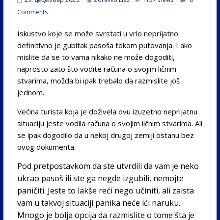
Comments
Iskustvo koje se može svrstati u vrlo neprijatno
definitivno je gubitak pasoša tokom putovanja. I ako
mislite da se to vama nikako ne može dogoditi,
naprosto zato što vodite računa o svojim ličnim
stvarima, možda bi ipak trebalo da razmislite još
jednom.
Većina turista koja je doživela ovu izuzetno neprijatnu
situaciju jeste vodila računa o svojim ličnim stvarima. Ali
se ipak dogodilo da u nekoj drugoj zemlji ostanu bez
ovog dokumenta.
Pod pretpostavkom da ste utvrdili da vam je neko
ukrao pasoš ili ste ga negde izgubili, nemojte
paničiti. Jeste to lakše reći nego učiniti, ali zaista
vam u takvoj situaciji panika neće ići naruku.
Mnogo je bolja opcija da razmislite o tome šta je