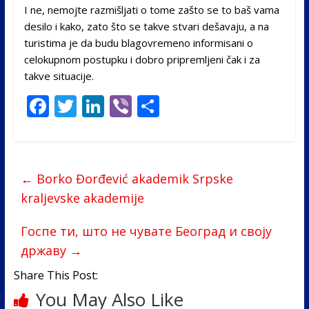
I ne, nemojte razmišljati o tome zašto se to baš vama
desilo i kako, zato što se takve stvari dešavaju, a na
turistima je da budu blagovremeno informisani o
celokupnom postupku i dobro pripremljeni čak i za
takve situacije.
F
T
Li
Vi
S
ac
w
n
b
h
e
itt
k
er
ar
b
er
e
e
←
Borko Đorđević akademik Srpske
o
dI
kraljevske akademije
o
n
Госпе ти, што не чувате Београд и своју
k
државу
→
Share This Post:
You May Also Like