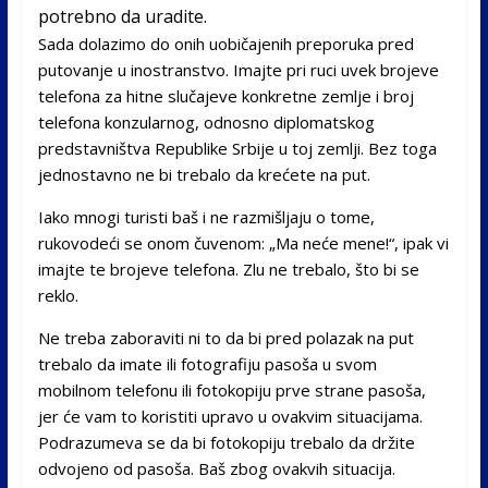
potrebno da uradite.
Sada dolazimo do onih uobičajenih preporuka pred
putovanje u inostranstvo. Imajte pri ruci uvek brojeve
telefona za hitne slučajeve konkretne zemlje i broj
telefona konzularnog, odnosno diplomatskog
predstavništva Republike Srbije u toj zemlji. Bez toga
jednostavno ne bi trebalo da krećete na put.
Iako mnogi turisti baš i ne razmišljaju o tome,
rukovodeći se onom čuvenom: „Ma neće mene!“, ipak vi
imajte te brojeve telefona. Zlu ne trebalo, što bi se
reklo.
Ne treba zaboraviti ni to da bi pred polazak na put
trebalo da imate ili fotografiju pasoša u svom
mobilnom telefonu ili fotokopiju prve strane pasoša,
jer će vam to koristiti upravo u ovakvim situacijama.
Podrazumeva se da bi fotokopiju trebalo da držite
odvojeno od pasoša. Baš zbog ovakvih situacija.