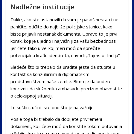
Nadležne institucije
Dakle, ako ste ustanovili da vam je pasoš nestao i ne
paničite, otiđite do najbliže policijske stanice, kako
biste prijavili nestanak dokumenta. Upravo to je prvi
korak, koji je ujedno i najvažniji za vašu bezbednosti,
jer ćete tako u velikoj meri moći da sprečite
potencijalnu krađu identiteta, navodi „Tajms of Indija“.
Sledeće što bi trebalo da uradite jeste da stupite u
kontakt sa konzularnim ili diplomatskim
predstavništvom naše zemlje. Bitno je da budete
koncizni i da službenika ambasade precizno obavestite
o celokupnoj situaciji.
I u suštini, učinili ste ono što je najvažnije.
Posle toga bi trebalo da dobijete privremeni
dokument, koji ćete moći da koristite tokom putovanja
u Srbiju. Imajte na umu samo da vam u diplomatskom