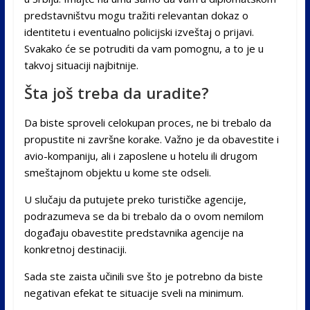
predstavništvu mogu tražiti relevantan dokaz o
identitetu i eventualno policijski izveštaj o prijavi.
Svakako će se potruditi da vam pomognu, a to je u
takvoj situaciji najbitnije.
Šta još treba da uradite?
Da biste sproveli celokupan proces, ne bi trebalo da
propustite ni završne korake. Važno je da obavestite i
avio-kompaniju, ali i zaposlene u hotelu ili drugom
smeštajnom objektu u kome ste odseli.
U slučaju da putujete preko turističke agencije,
podrazumeva se da bi trebalo da o ovom nemilom
događaju obavestite predstavnika agencije na
konkretnoj destinaciji.
Sada ste zaista učinili sve što je potrebno da biste
negativan efekat te situacije sveli na minimum.