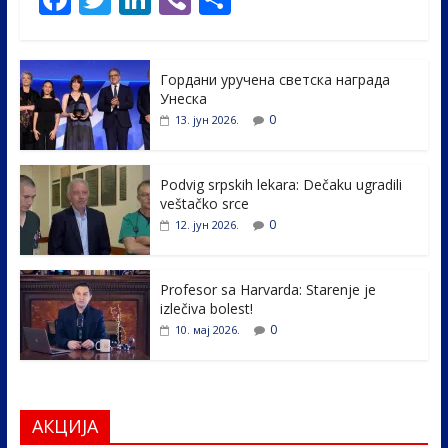
ac
w
n
b
h
e
itt
k
er
ar
Гордани уручена светска награда
b
er
e
e
Унеска
o
dI
0
13. јун 2026.
o
n
k
Podvig srpskih lekara: Dečaku ugradili
veštačko srce
0
12. јун 2026.
Profesor sa Harvarda: Starenje je
izlečiva bolest!
0
10. мај 2026.
АКЦИЈА