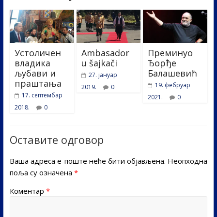
Устоличен
Ambasador
Преминуо
владика
u šajkači
Ђорђе
љубави и
Балашевић
27. јануар
праштања
19. фебруар
2019.
0
17. септембар
2021.
0
2018.
0
Оставите одговор
Ваша адреса е-поште неће бити објављена.
Неопходна
поља су означена
*
Коментар
*