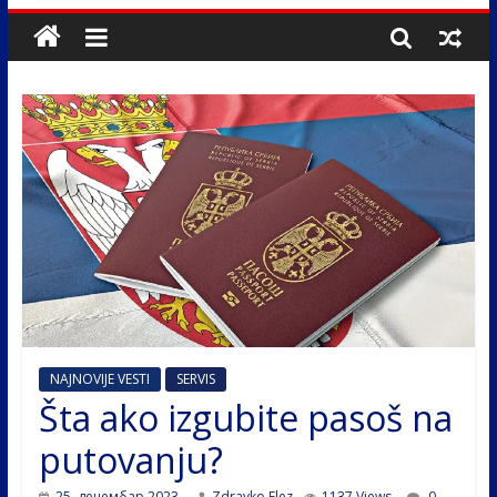
NAJNOVIJE VESTI
SERVIS
Šta ako izgubite pasoš na
putovanju?
25. децембар 2023.
Zdravko Elez
1137 Views
0