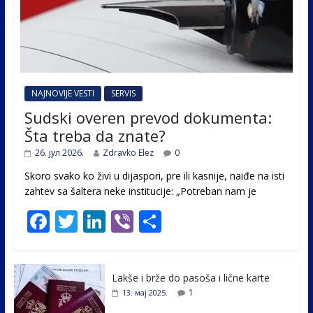
NAJNOVIJE VESTI
SERVIS
Sudski overen prevod dokumenta:
Šta treba da znate?
26. јул 2026.
Zdravko Elez
0
Skoro svako ko živi u dijaspori, pre ili kasnije, naiđe na isti
zahtev sa šaltera neke institucije: „Potreban nam je
F
T
Li
Vi
S
ac
w
n
b
h
e
itt
k
er
ar
Lakše i brže do pasoša i lične karte
b
er
e
e
1
13. мај 2025.
o
dI