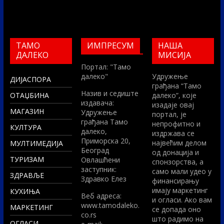
ТАМО
ИМПРЕСУМ
НАША
ДАЛЕКО
МИСИЈА
Портал: "Тамо
далеко"
Удружење
ДИЈАСПОРА
грађана “Тамо
Назив и седиште
ОТАЏБИНА
далеко”, које
издавача:
изадаје овај
МАГАЗИН
Удружење
портал, је
грађана Тамо
непрофитно и
КУЛТУРА
далеко,
издржава се
Приморска 20,
највећим делом
МУЛТИМЕДИЈА
Београд
од донација и
ТУРИЗАМ
Овлашћени
спонзорства, а
заступник:
само мали удео у
ЗДРАВЉЕ
Здравко Елез
финансирању
имају маркетинг
КУХИЊА
Вeб адреса:
и огласи. Ако вам
www.tamodaleko.
МАРКЕТИНГ
се допада оно
co.rs
што радимо на
ОГЛАСИ