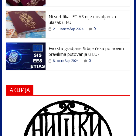
o
n
k
Ni sertifikat ETIAS nije dovoljan za
ulazak u EU
0
21. новембар 2024.
Evo šta gradjane Srbije čeka po novim
pravilima putovanja u EU?
0
8. октобар 2024.
АКЦИЈА