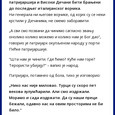
патријаршија и Високи Дечани бити брањени
до последњег италијанског војника.
Ни генерала ни његове војнике, од којих су се неки
крстили у Дечанима, не смемо заборавити.
„А сви смо позвани да чинимо сагласно звању
онолико колико можемо и колико нам је Бог дао“,
говорио је патријарх окупљеном народу у порти
Пећке патријаршије.
“Шта нам је чинити. Где ћемо? Куће нам горе?
Терористи убијају?” – вапио је народ.
Патријарх, потамнео од бола, тихо је изговорио:
„Нико нас није миловао. Турци су скоро пет
векова зулумћарили. Али смо издржали.
Морамо и сада издржати. Да су наши преци
бежали, одавно нас на овим просторима не би
било.“