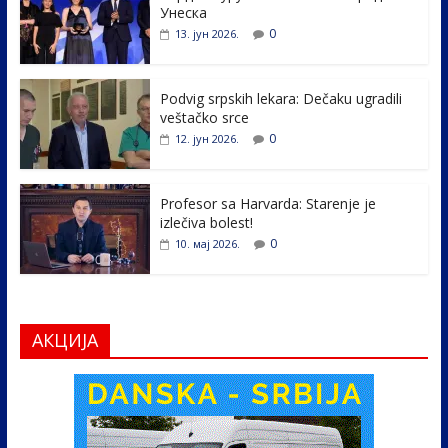
b
er
e
e
Унеска
o
dI
0
13. јун 2026.
o
n
k
Podvig srpskih lekara: Dečaku ugradili
veštačko srce
0
12. јун 2026.
Profesor sa Harvarda: Starenje je
izlečiva bolest!
0
10. мај 2026.
АКЦИЈА