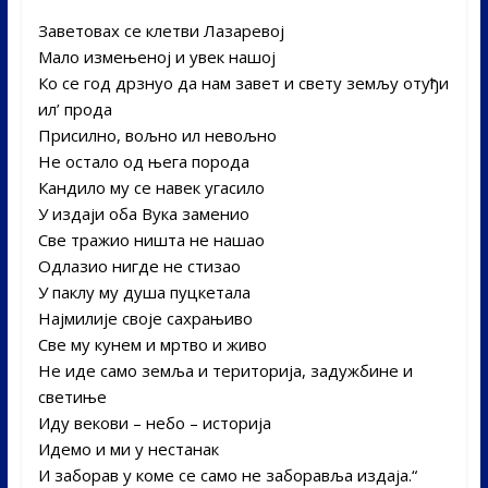
Заветовах се клетви Лазаревој
Мало измењеној и увек нашој
Ко се год дрзнуо да нам завет и свету земљу отуђи
ил’ прода
Присилно, вољно ил невољно
Не остало од њега порода
Кандило му се навек угасило
У издаји оба Вука заменио
Све тражио ништа не нашао
Одлазио нигде не стизао
У паклу му душа пуцкетала
Најмилије своје сахрањиво
Све му кунем и мртво и живо
Не иде само земља и територија, задужбине и
светиње
Иду векови – небо – историја
Идемо и ми у нестанак
И заборав у коме се само не заборавља издаја.“