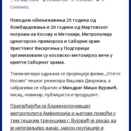
Comments
Поводом обиљежавања 25 година од
бомбардовања и 20 година од Мартовског
погрома на Косову и Метохији, Митрополија
црногорско-приморска и Саборни храм
Христовог Васкрсења у Подгорици
организовали су косовско-метохијско вече у
крипти Саборног храма.
Током вечери одржала се пројекција филма ,,Отето
Косово” чешког режисера Вацлава Дворжака, а
сабранима се обратио и
Миодраг Мишо Вујовић
,
писац, новинар, публициста и продуцент.
Присјећајући се блаженопочившег
митрополита Амфилохија и његове помоћи у
тим тешким тренуцима г. Вујовић је рекао да
је непојмљиво данас, након окупације и