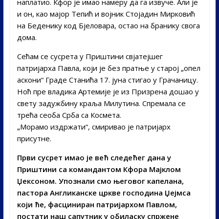
наплатио. Кфор је имао намеру да га извуче. Али је
и он, као мајор Тепић и војник Стојадин Мирковић
на Беденику код Бјеловара, остао на бранику свога
дома.
Сећам се сусрета у Приштини свјатејшег
патријарха Павла, који је без пратње у старој „опел
аскони“ Граде Станића 17. јуна стигао у Грачаницу.
Ноћ пре владика Артемије је из Призрена дошао у
свету задужбину краља Милутина. Спремала се
трећа сеоба Срба са Космета.
„Морамо издржати“, смиривао је патријарх
присутне.
Први сусрет имао је већ следећег дана у
Приштини са командантом Кфора Мајклом
Џексоном. Упознали смо његовог капелана,
пастора Англиканске цркве господина Џејмса
који ће, фасциниран патријархом Павлом,
постати наш сапутник у обиласку спржене