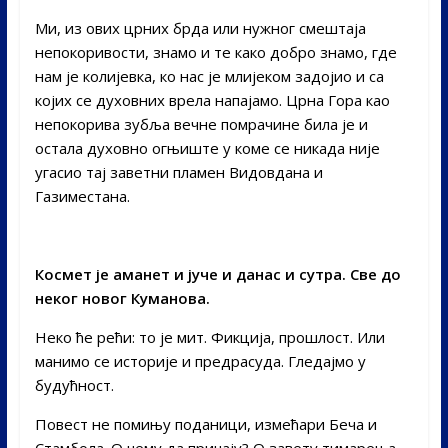
Ми, из ових црних брда или нужног смештаја
непокоривости, знамо и те како добро знамо, где
нам је колијевка, ко нас је млијеком задојио и са
којих се духовних врела напајамо. Црна Гора као
непокорива зубља вечне помрачине била је и
остала духовно огњиште у коме се никада није
угасио тај заветни пламен Видовдана и
Газиместана.
Космет је аманет и јуче и данас и сутра. Све до
неког новог Куманова.
Неко ће рећи: то је мит. Фикција, прошлост. Или
манимо се историје и предрасуда. Гледајмо у
будућност.
Повест не помињу поданици, измећари Беча и
Стамбола. О чему да причају? О завету тимарења