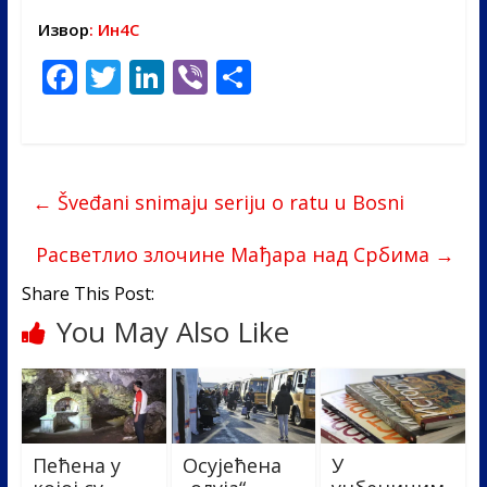
Извор
: Ин4С
F
T
Li
Vi
S
ac
w
n
b
h
e
itt
k
er
ar
b
er
e
e
←
Šveđani snimaju seriju o ratu u Bosni
o
dI
o
n
Pасветлио злочине Мађара над Србима
→
k
Share This Post:
You May Also Like
Пећена у
Осујећена
У