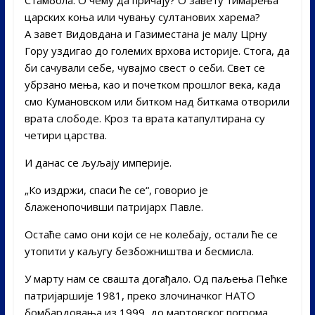
царских коња или чувању султанових харема?
А завет Видовдана и Газиместана је малу Црну
Гору уздигао до големих врхова историје. Стога, да
би сачували себе, чувајмо свест о себи. Свет се
убрзано мења, као и почетком прошлог века, када
смо Кумановском или битком над биткама отворили
врата слободе. Кроз та врата катапултирана су
четири царства.
И данас се љуљају империје.
„Ко издржи, спаси ће се“, говорио је
блаженопочивши патријарх Павле.
Остаће само они који се не колебају, остали ће се
утопити у каљугу безбожништва и бесмисла.
У марту нам се свашта догађало. Од паљења Пећке
патријаршије 1981, преко злочиначког НАТО
бомбардовања из 1999, до мартовског погрома