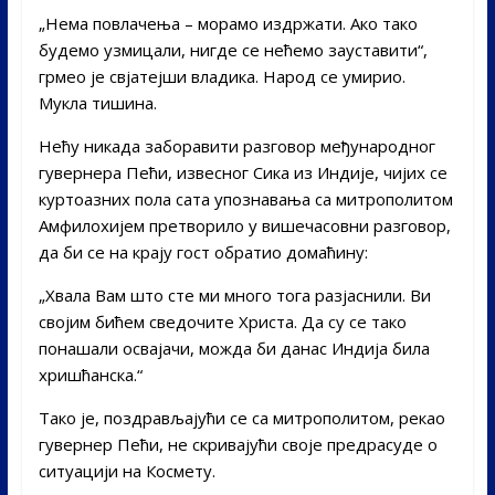
„Нема повлачења – морамо издржати. Ако тако
будемо узмицали, нигде се нећемо зауставити“,
грмео је свјатејши владика. Народ се умирио.
Мукла тишина.
Нећу никада заборавити разговор међународног
гувернера Пећи, извесног Сика из Индије, чијих се
куртоазних пола сата упознавања са митрополитом
Амфилохијем претворило у вишечасовни разговор,
да би се на крају гост обратио домаћину:
„Хвала Вам што сте ми много тога разјаснили. Ви
својим бићем сведочите Христа. Да су се тако
понашали освајачи, можда би данас Индија била
хришћанска.“
Тако је, поздрављајући се са митрополитом, рекао
гувернер Пећи, не скривајући своје предрасуде о
ситуацији на Космету.