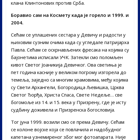
клана Клинтонових против Срба.
Боравио сам на Космету када је горело и 1999. и
2004.
Сећам се уплашених сестара у Девичу и радости у
њиховим сузним очима када су угледале патријарха
Павла. Сећам се оскрнављених фресака на којима су
бајонетима исписали УЧК. Затекли смо поломљен
кивот Светог Јоаникија Девичког. Ова светиња је
пет година касније у великом погрому изгорела до
темеља, заједно са многим храмовима, међу којима
су Свети Архангели, Богородица Љевишка, Црква
Светог Ђорђа, Христа Спаса, Свете Недеље… све
богомоље из 14. и 15. века у Призрену, где је исту
судбину доживела и Призренска богословија.
Тог јуна 1999. возили смо се према Девичу. Сећам
се колоне војске која се повлачила и надобудног
капетана узнемиреног због мог фотоапарата. Није