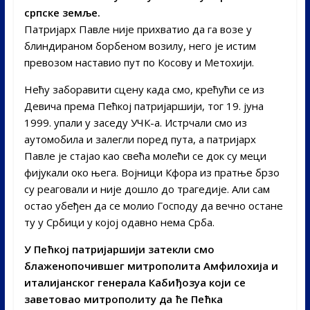
српске земље.
Патријарх Павле није прихватио да га возе у
блиндираном борбеном возилу, него је истим
превозом наставио пут по Косову и Метохији.
Нећу заборавити сцену када смо, крећући се из
Девича према Пећкој патријаршији, тог 19. јуна
1999. упали у заседу УЧК-а. Истрчали смо из
аутомобила и залегли поред пута, а патријарх
Павле је стајао као свећа молећи се док су меци
фијукали око њега. Војници Кфора из пратње брзо
су реаговали и није дошло до трагедије. Али сам
остао убеђен да се молио Господу да вечно остане
ту у Србици у којој одавно нема Срба.
У Пећкој патријаршији затекли смо
блаженопочившег митрополита Амфилохија и
италијанског генерала Кабиђозуа који се
заветовао митрополиту да ће Пећка