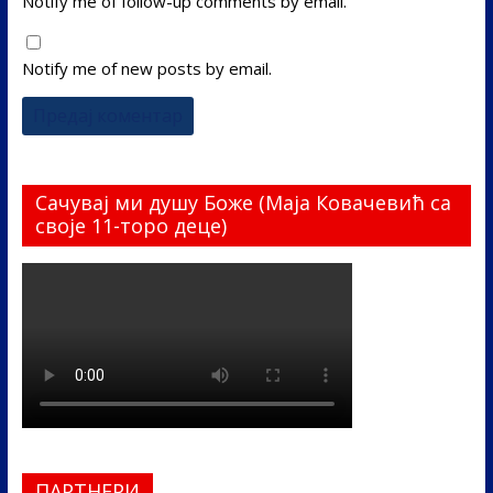
Notify me of follow-up comments by email.
Notify me of new posts by email.
Сачувај ми душу Боже (Маја Ковачевић са
своје 11-торо деце)
ПАРТНЕРИ