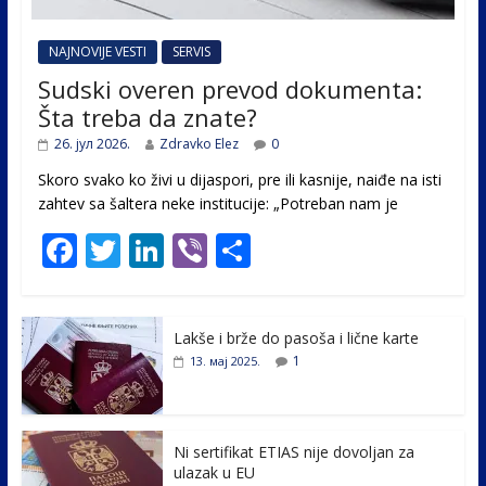
NAJNOVIJE VESTI
SERVIS
Sudski overen prevod dokumenta:
Šta treba da znate?
26. јул 2026.
Zdravko Elez
0
Skoro svako ko živi u dijaspori, pre ili kasnije, naiđe na isti
zahtev sa šaltera neke institucije: „Potreban nam je
F
T
Li
Vi
S
ac
w
n
b
h
e
itt
k
er
ar
Lakše i brže do pasoša i lične karte
b
er
e
e
1
13. мај 2025.
o
dI
o
n
k
Ni sertifikat ETIAS nije dovoljan za
ulazak u EU