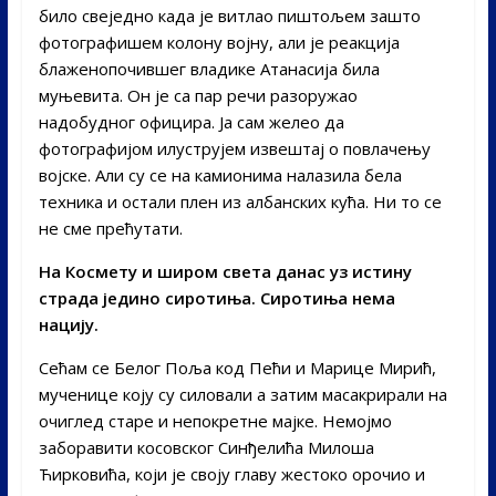
било свеједно када је витлао пиштољем зашто
фотографишем колону војну, али је реакција
блаженопочившег владике Атанасија била
муњевита. Он је са пар речи разоружао
надобудног официра. Ја сам желео да
фотографијом илуструјем извештај о повлачењу
војске. Али су се на камионима налазила бела
техника и остали плен из албанских кућа. Ни то се
не сме прећутати.
На Космету и широм света данас уз истину
страда једино сиротиња. Сиротиња нема
нацију.
Сећам се Белог Поља код Пећи и Марице Мирић,
мученице коју су силовали а затим масакрирали на
очиглед старе и непокретне мајке. Немојмо
заборавити косовског Синђелића Милоша
Ћирковића, који је своју главу жестоко орочио и