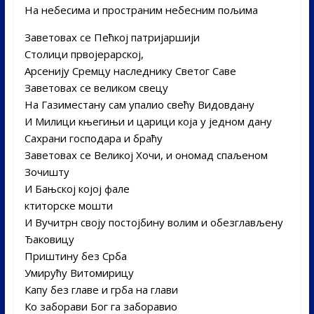
На небесима и пространим небесним пољима
Заветовах се Пећкој патријаршији
Столици првојерарској,
Арсенију Сремцу наследнику Светог Саве
Заветовах се великом свецу
На Газиместану сам упалио свећу Видовдану
И Милици књегињи и царици која у једном дану
Сахрани господара и браћу
Заветовах се Великој Хочи, и ономад спаљеном
Зочишту
И Бањској којој фале
ктиторске мошти
И Вучитрн своју постојбину волим и обезглављену
Ђаковицу
Приштину без Срба
Умирућу Витомирицу
Капу без главе и грба на глави
Ко заборави Бог га заборавио