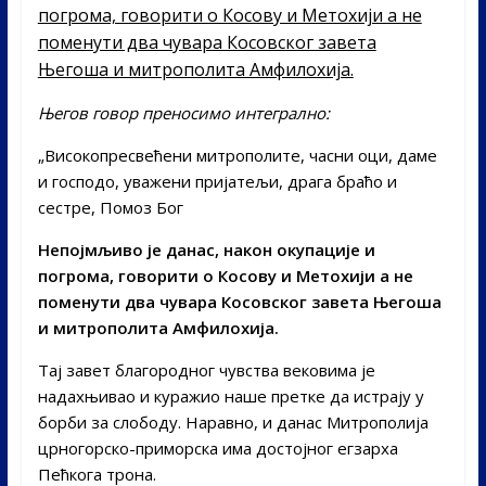
погрома, говорити о Косову и Метохији а не
поменути два чувара Косовског завета
Његоша и митрополита Амфилохија.
Његов говор преносимо интегрално:
„Високопресвећени митрополите, часни оци, даме
и господо, уважени пријатељи, драга браћо и
сестре, Помоз Бог
Непојмљиво је данас, након окупације и
погрома, говорити о Косову и Метохији а не
поменути два чувара Косовског завета Његоша
и митрополита Амфилохија.
Тај завет благородног чувства вековима је
надахњивао и куражио наше претке да истрају у
борби за слободу. Наравно, и данас Митрополија
црногорско-приморска има достојног егзарха
Пећкога трона.