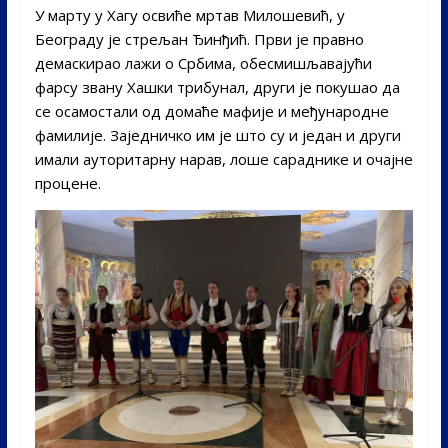
У марту у Хагу освиће мртав Милошевић, у
Београду је стрељан Ђинђић. Први је правно
демаскирао лажи о Србима, обесмишљавајући
фарсу звану Хашки трибунал, други је покушао да
се осамостали од домаће мафије и међународне
фамилије. Заједничко им је што су и један и други
имали ауторитарну нарав, лоше сараднике и очајне
процене.