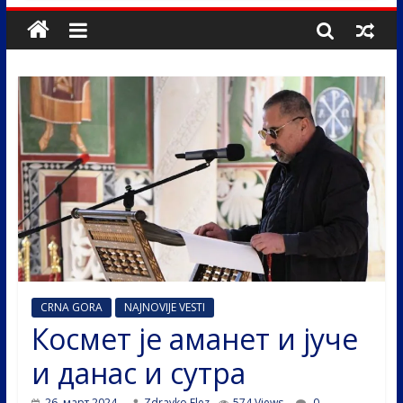
CRNA GORA
NAJNOVIJE VESTI
Космет је аманет и јуче
и данас и сутра
26. март 2024.
Zdravko Elez
574 Views
0