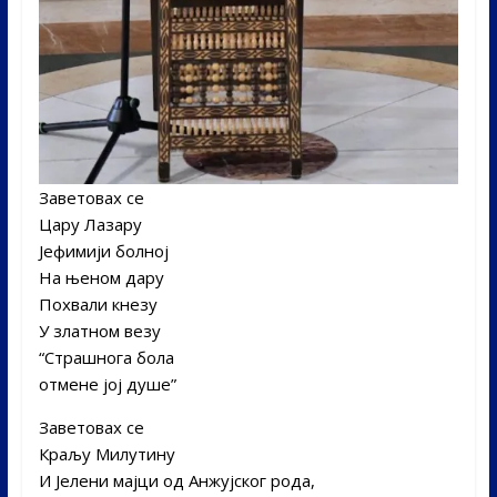
Заветовах се
Цару Лазару
Јефимији болној
На њеном дару
Похвали кнезу
У златном везу
“Страшнога бола
отмене јој душе”
Заветовах се
Краљу Милутину
И Јелени мајци од Анжујског рода,