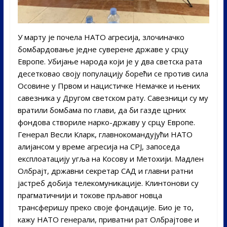
У марту је почела НАТО агресија, злочиначко
бомбардовање једне суверене државе у срцу
Европе. Убијање народа који је у два светска рата
десетковао своју популацију борећи се против сила
Осовине у Првом и нацистичке Немачке и њених
савезника у Другом светском рату. Савезници су му
вратили бомбама по глави, да би газде црних
фондова створиле нарко-државу у срцу Европе.
Генерал Весли Кларк, главнокомандујући НАТО
алијансом у време агресија на СРЈ, запоседа
експлоатацију угља на Косову и Метохији. Мадлен
Олбрајт, државни секретар САД и главни ратни
јастреб добија телекомуникације. Клинтонови су
прагматичнији и токове прљавог новца
трансферишу преко своје фондације. Био је то,
кажу НАТО генерали, приватни рат Олбрајтове и