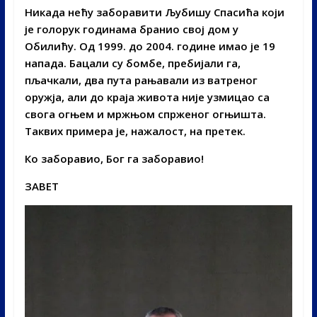
Никада нећу заборавити Љубишу Спасића који
је голорук годинама бранио свој дом у
Обилићу. Од 1999. до 2004. године имао је 19
напада. Бацали су бомбе, пребијали га,
пљачкали, два пута рањавали из ватреног
оружја, али до краја живота није узмицао са
свога огњем и мржњом спрженог огњишта.
Таквих примера је, нажалост, на претек.
Ко заборавио, Бог га заборавио!
ЗАВЕТ