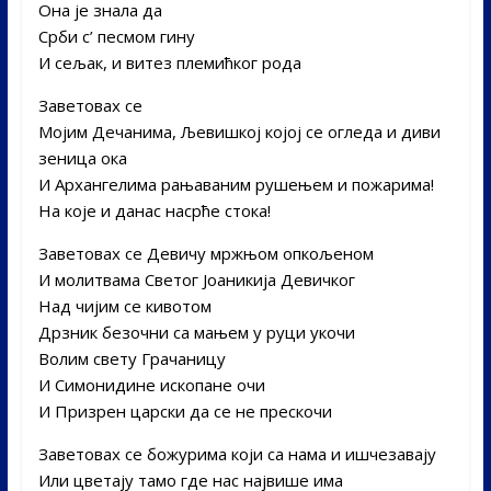
Она је знала да
Срби с’ песмом гину
И сељак, и витез племићког рода
Заветовах се
Мојим Дечанима, Љевишкој којој се огледа и диви
зеница ока
И Архангелима рањаваним рушењем и пожарима!
На које и данас насрће стока!
Заветовах се Девичу мржњом опкољеном
И молитвама Светог Јоаникија Девичког
Над чијим се кивотом
Дрзник безочни са мањем у руци укочи
Волим свету Грачаницу
И Симонидине ископане очи
И Призрен царски да се не прескочи
Заветовах се божурима који са нама и ишчезавају
Или цветају тамо где нас највише има