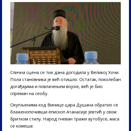
Слична сцена се тих дана догодила у Великој Хочи.
Пола становника је већ отишло. Остатак, поколебан
догађајима и повлачењем војске, већ је био
спреман на сеобу.
Окупљенима код Винице цара Душана обратио се
блаженопочивши епископ Атанасије Јевтић у свом
бритком стилу. Народ гневан тражи аутобусе, маса
се комеша: