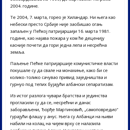
2004. године.
Те 2004, 7. марта, горео је Хиландар. Ни њега као
небески престо Србије није заобишао огањ
запаљен у Пећкој патријаршији 16. марта 1981.
године, као најава пожара у ком ће деценију
касније почети да гори једна лепа и несрећна
земља.
Паљење Пећке патријаршије комунистичке власти
покушале су да свале на монахиње, како би се
колико-толико сачувао привид заједништва и
гурнуо под тепих бујајући албански сепаратизам.
Из истог разлога чувари братства и јединства
прогласили су да се, несрећни и данас
заборављени, Ђорђе Мартиновић, „самоповредио“
гурајући флашу у анус. Њега су Албанци на њиви
набили на колац на чијем врху се налазила