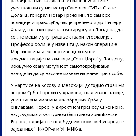
разбијена пивска флаша. У силовању истине
учествовали су министар Савезног СУП-а Стане
Доланц, генерал Петар Грачанин, те сам врх
полиције и правосуђа, чак је прећено и др Питеру
Холију, светски признатом хирургу из Лондона, да
се „не меша у унутрашње ствари Југославије“.
Професор Холи је у извештају, након операције
Мартиновића и експертизе целокупне
документације на клиници „Сент Џорџ“ у Лондону,
искључио сваку могућност самоповређивања,
наводећи да су насиље извеле најмање три особе.
У марту се на Косову и Метохији, догодио страшни
погром Срба. Горели су храмови, спаљиване тапије,
уништавана имовина малобројних Срба у
енклавама. Терор, у директном преносу Си-ен-ена,
над људима и културном баштином хришћанске
Европе, одвијао се под будним оком „међународне
заједнице“, КФОР-а и УНМИК-а.