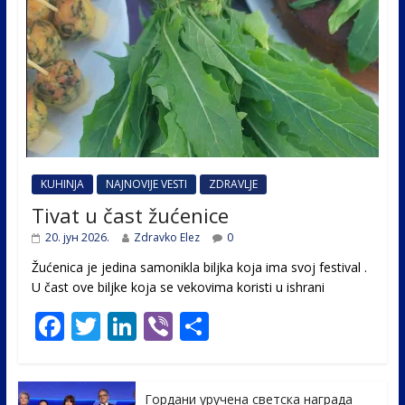
KUHINJA
NAJNOVIJE VESTI
ZDRAVLJE
Tivat u čast žućenice
20. јун 2026.
Zdravko Elez
0
Žućenica je jedina samonikla biljka koja ima svoj festival .
U čast ovе biljke koja se vekovima koristi u ishrani
F
T
Li
Vi
S
ac
w
n
b
h
e
itt
k
er
ar
Гордани уручена светска награда