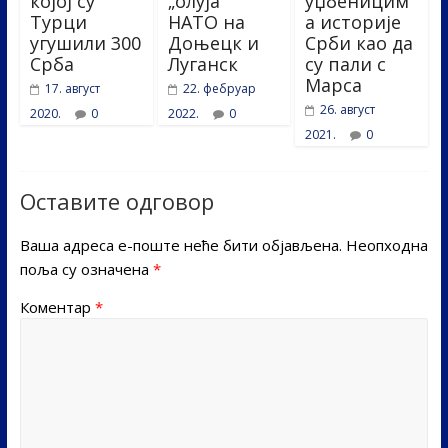
којој су
„олуја“
уџбеницим
Турци
НАТО на
а историје
угушили 300
Доњецк и
Срби као да
Срба
Луганск
су пали с
Марса
17. август
22. фебруар
26. август
2020.
0
2022.
0
2021.
0
Оставите одговор
Ваша адреса е-поште неће бити објављена.
Неопходна
поља су означена
*
Коментар
*