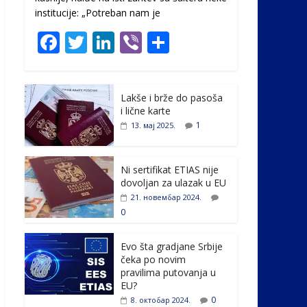
institucije: „Potreban nam je
F
T
Li
Vi
S
ac
w
n
b
h
e
itt
k
er
ar
Lakše i brže do pasoša
b
er
e
e
i lične karte
o
dI
1
13. мај 2025.
o
n
k
Ni sertifikat ETIAS nije
dovoljan za ulazak u EU
21. новембар 2024.
0
Evo šta gradjane Srbije
čeka po novim
pravilima putovanja u
EU?
0
8. октобар 2024.