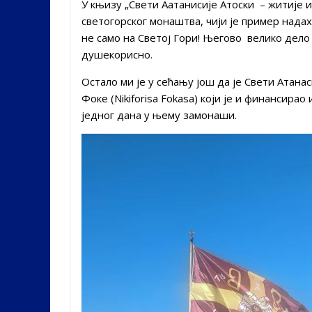
У књизу „Свети Аатанисије Атоски – житије и
светогорског монаштва, чији је пример нада
не само на Светој Гори! Његово велико дело
душекорисно.
Остало ми је у сећању још да је Свети Атана
Фоке (Nikiforisa Fokasa) који је и финансира
једног дана у њему замонаши.