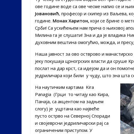
ове године воде са ове чесме напио се и њи
Јовановић
, професор и скипер из Ваљева, к
године.
Монах Харитон,
који се брине о мет
Срби! Са усхићењем нам прича о њиховој ап
Милина га је слушати! Зна и да је владика Н
духовним вештина омогућио, можда, и пресу
Наша јавност за ово остврово и манастирско
јеку покушаја црногрских власти да сруше 
послат на дар крст, са идејом да и он помог
једриличара који били у чуду, што зна шта с
На наутичким картама Kira
Panagia (Грци то читају као Кира,
Панаја, са акцентом на задњем
слогу) је уцртана као највеће
пусто острво на Северној Споради
и својеврсни једриличарски рај са
ограниченим приступом. У