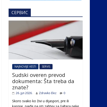
СЕРВИС
NAJNOVIJE VESTI
SERVIS
Sudski overen prevod
dokumenta: Šta treba da
znate?
26. јул 2026.
Zdravko Elez
0
Skoro svako ko živi u dijaspori, pre ili
kasnije, naiđe na isti zahtev sa šaltera neke