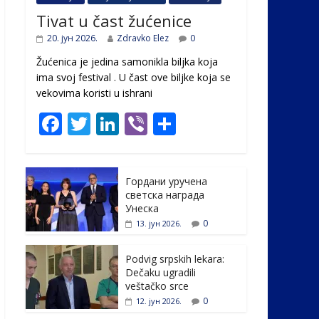
Tivat u čast žućenice
20. јун 2026.
Zdravko Elez
0
Žućenica je jedina samonikla biljka koja
ima svoj festival . U čast ovе biljke koja se
vekovima koristi u ishrani
F
T
Li
Vi
S
ac
w
n
b
h
e
itt
k
er
ar
Гордани уручена
b
er
e
e
светска награда
o
dI
Унеска
0
13. јун 2026.
o
n
k
Podvig srpskih lekara:
Dečaku ugradili
veštačko srce
0
12. јун 2026.