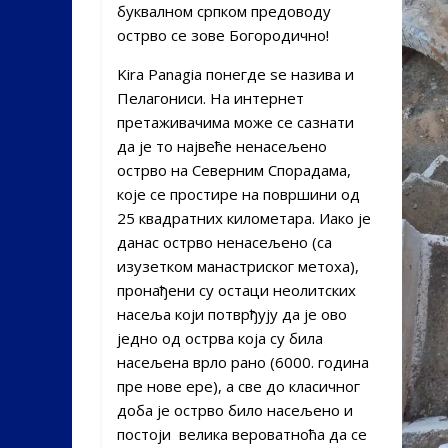
буквалном српком предоводу
острво се зове Богородично!
Kira Panagia понегде se назива и
Пелагониси. На интернет
претаживачима може се сазнати
да је то највеће ненасељено
острво на Северним Спорадама,
које се простире на површини од
25 квадратних километара. Иако је
данас острво ненасељено (са
изузетком манастриског метоха),
пронађени су остаци неолитских
насеља који потврђују да је ово
једно од острва која су била
насељена врло рано (6000. година
пре нове ере), а све до класичног
доба је острво било насељено и
постоји велика вероватноћа да се