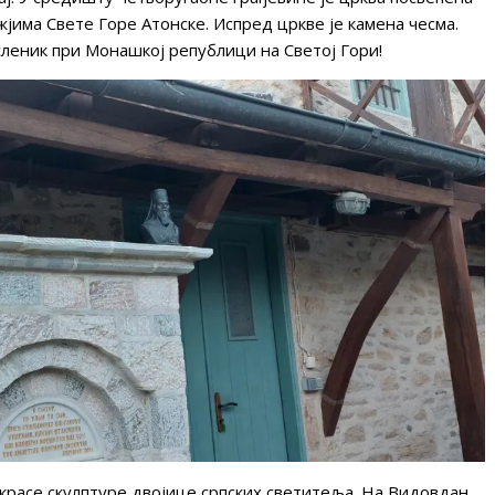
јима Свете Горе Атонске. Испред цркве је камена чесма.
сленик при Монашкој републици на Светој Гори!
красе скулптуре двојице српских светитеља. На Видовдан