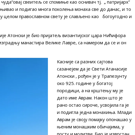
 чуда“овај свеитељ се спомиње као оснивач тј. „ патријарх”
хњивао и подигао многа поколења монаха све до данас, и то
 у целом православном свету је слављено као богоугодно и
сије Атонски је био пријатељ византијског цара Нићифора
о изградњу манастира Велике Лавре, са намером да се и он
Касније са разних сајтова
сазанејем да је Свети Атанасије
Атонски , рођен je у Трапезунту
око 925. године у богатој
породици, а на крштењу му је
дато име Аврам. Након што је
рано остао сироче, усвојила га је
и подигла једна монахиња. Млади
Аврам је своју помајку опонашао у
њеним монашким обичајима, у
посту и молитви. Био је изврстан