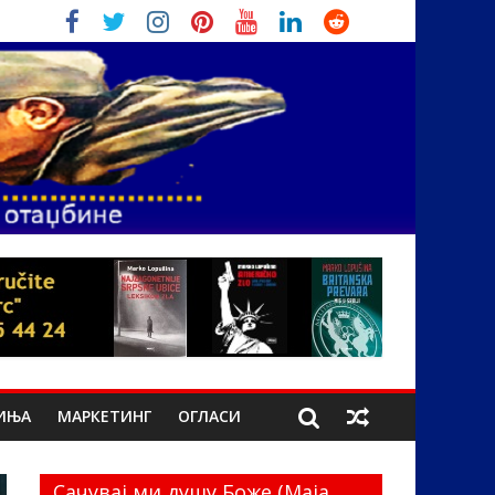
ИЊА
МАРКЕТИНГ
ОГЛАСИ
Сачувај ми душу Боже (Маја