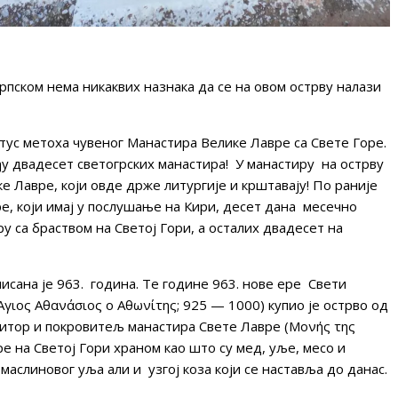
рпском нема никаквих назнака да се на овом острву налази
тус метоха чувеног Манастира Велике Лавре са Свете Горе.
еђу двадесет светогрских манастира! У манастиру на острву
е Лавре, који овде држе литургије и крштавају! По раније
е, који имај у послушање на Кири, десет дана месечно
 са браством на Светој Гори, а осталих двадесет на
сана је 963. година. Те године 963. нове ере Свети
. Άγιος Αθανάσιος ο Αθωνίτης; 925 — 1000) купио је острво од
ктитор и покровитељ манастира Свете Лавре (Μονής της
е на Светој Гори храном као што су мед, уље, месо и
аслиновог уља али и узгој коза који се наставља до данас.