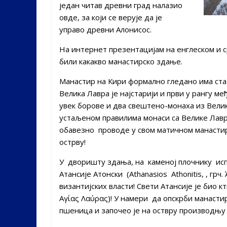
један читав древни град налазио
овде, за који се верује да је
управо древни Алонисос.
На интернет презентацијам на енглеском и с
били какакво манастирско здање.
Манастир на Кири формално гледано има ста
Велика Лавра је најстарији и први у рангу м
увек борове и два свештено-монаха из Велик
устаљеном правилима монаси са Велике Лавр
обавезно проводе у свом матичном манастиру
острву!
У дворишту здања, на каменој плочнику испи
Атансије Атонски (Athanasios Athonitis, , грч
византијских власти! Свети Атансије је био 
Αγίας Λαύρας)! У намери да опскрби манастир
пшеница и започео је на оствру производњу м