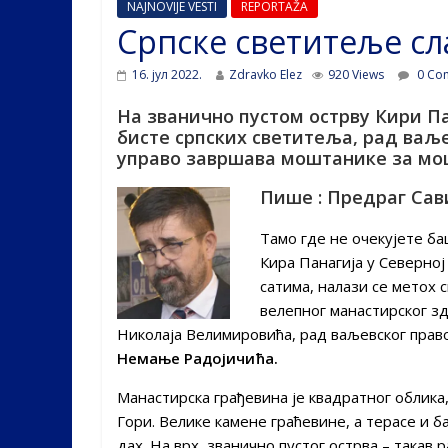
NAJNOVIJE VESTI
REPORTAŽA
Српске светитеље сл
16. јул 2022.
Zdravko Elez
920 Views
0 Co
На званично пустом острву Кири Па
бисте српских светитеља, рад ваљ
управо завршава моштанике за мо
Пише : Предраг Сав
Тамо где не очекујете ба
Кира Панагија у Северној 
сатима, налази се метох 
велепног манастирског зд
Николаја Велимировића, рад ваљевског право
Немање Радојичића.
Манастирска грађевина је квадратног облика,
Гори. Велике камене граћевине, а терасе и б
дах. На врх званично пустог острва – такав 