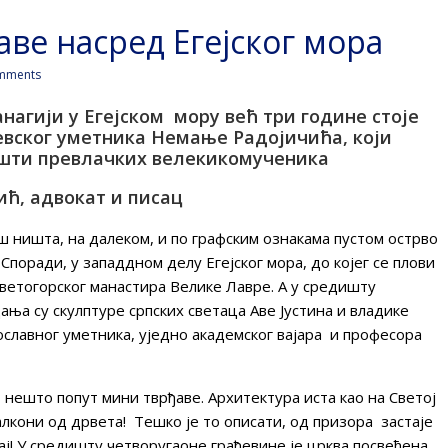
аве насред Егејског мора
mments
нагији у Егејском мору већ три године стоје
евског уметника Немање Радојичића, који
шти превлачких велекикомученика
ић, адвокат и писац
ш ништа, на далеком, и по графским ознакама пустом острво
Споради, у западдном делу Егејског мора, до којег се плови
светогорског манастира Велике Лавре. А у средишту
ања су скулптуре српских светаца Аве Јустина и владике
славног уметника, уједно академског вајара и професора
 нешто попут мини тврђаве. Архитектура иста као на Светој
алкони од дрвета! Тешко је то описати, од призора застаје
рај! У средишту четворугаоне грађевине је црква посвећена