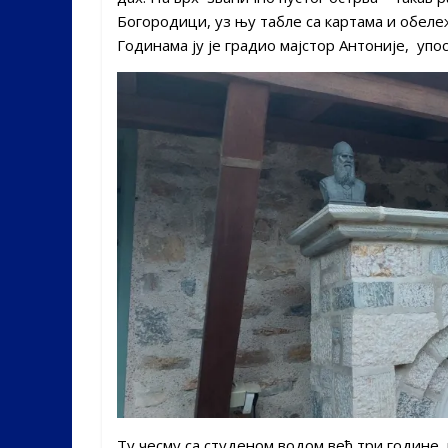
Богородици, уз њу табле са картама и обележ
Годинама ју је градио мајстор Антоније, упо
Ту чесму са студеном водом већ три године 