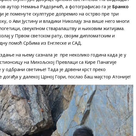
хов аутор Немања Радојичић, а фотографисао га је
Бранко
оји је поменуте скулптуре допремио на острво пре три
оху, о Ави Јустину и владики Николају зна више него многи
ологетици, свеукпном стваралаштву и њиховим житијама.
иколај у Првом светском рату, својим дипломатским и
дну помоћ Србима из Енглеске и САД.
 здање на њему сазнала је пре неколико година када је у
Крстионсицу на Михољској Превлаци са Кире Панагије
не у одбрани светиње! Тада је дрвени крст преко
е догађа у далекој Црној Гори, послао баш мајстор Атоније!