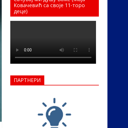
Ковачевић са своје 11-торо
деце)
ПАРТНЕРИ