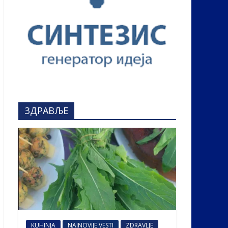
ЗДРАВЉЕ
KUHINJA
NAJNOVIJE VESTI
ZDRAVLJE