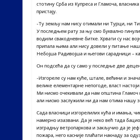
стотину Срба из Купреса и Гламоча, власник
пристају.
-Ту земљу нам нису отимали ни Турци, ни Тит
У последњем рату за њу смо буквално гинули
водили свакодневне битке. Хрвати су нас во
припала њима али нису довели у питање наш
Небојша Радивојша и његови сарадници – 
Он подсећа да су само у последње две децен
-Изгореле су нам куће, штале, већини и знач
велике елементарне непогоде, власт настој
Ми нисмо очекивали да нам општина Гламоч 
али нисмо заслужили ни да нам отима нашу 
Сада власници изгорелилих кућа и имања, чин
намерно изазвани. Да је неко већ тада бацио
изградњу ветропаркова и закључио да је је
пожара, него касније плаћати накнаду за оду