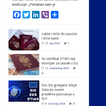
institucije: „Potreban nam je
F
T
Li
Vi
S
ac
w
n
b
h
e
itt
k
er
ar
Lakše i brže do pasoša
b
er
e
e
i lične karte
o
dI
1
13. мај 2025.
o
n
k
Ni sertifikat ETIAS nije
dovoljan za ulazak u EU
21. новембар 2024.
0
Evo šta gradjane Srbije
čeka po novim
pravilima putovanja u
EU?
0
8. октобар 2024.