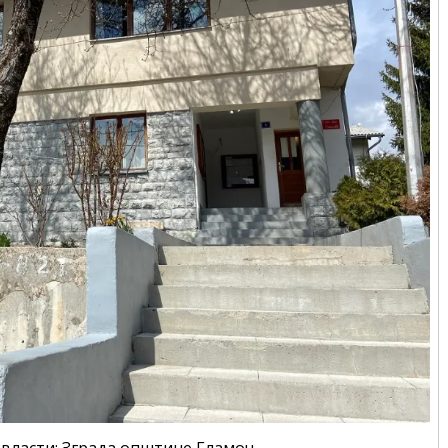
и власти: Зграда општине Гламоч