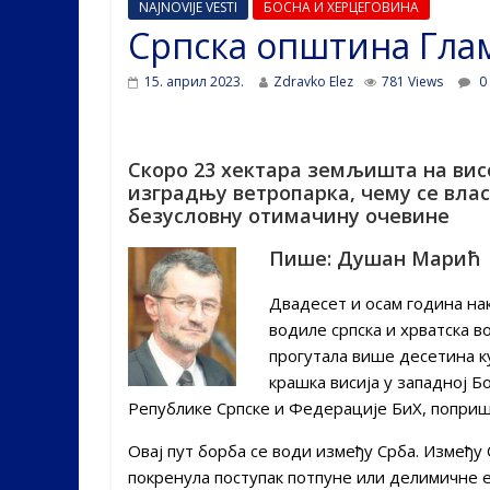
NAJNOVIJE VESTI
БОСНА И ХЕРЦЕГОВИНА
Српска општина Гла
15. април 2023.
Zdravko Elez
781 Views
0
Скоро 23 хектара земљишта на вис
изградњу ветропарка, чему се влас
безусловну отимачину очевине
Пише: Душан Марић
Двадесет и осам година нак
водиле српска и хрватска во
прогутала више десетина к
крашка висија у западној Б
Републике Српске и Федерације БиХ, попришт
Овај пут борба се води између Срба. Између
покренула поступак потпуне или делимичне 