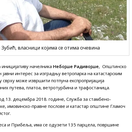
 Зубић, власници којима се отима очевина
 на иницијативу начелника
Небојше Радивојше
, Општинско
 јавни интерес за изградњу ветропарка на катастарским
у сврху може извршити потпуна експропријација
них путева, платоа, ветротурбина и трафостаница.
д 13. децембра 2018. године, Служба за стамбено-
ске, имовинско-правне послове и катастар општине Гламоч
стог.
еса и Прибеља, има се одузети 135 парцела, површине