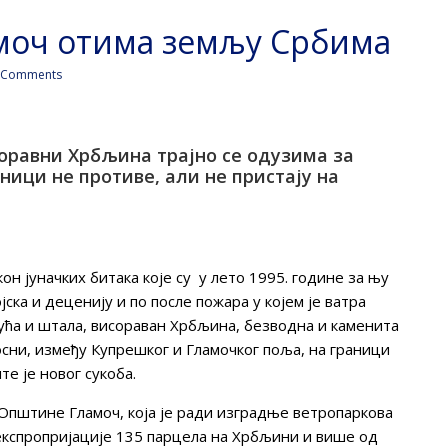
моч отима земљу Србима
 Comments
оравни Хрбљина трајно се одузима за
ници не противе, али не пристају на
он јуначких битака које су у лето 1995. године за њу
јска и деценију и по после пожара у којем је ватра
ућа и штала, висораван Хрбљина, безводна и каменита
осни, између Купрешког и Гламочког поља, на граници
е је новог сукоба.
 Општине Гламоч, која је ради изградње ветропаркова
експропријације 135 парцела на Хрбљини и више од