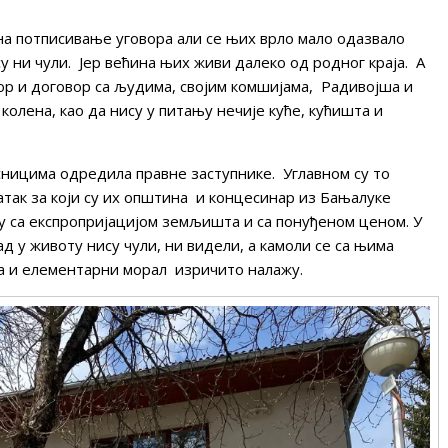
на потписивање уговора али се њих врло мало одазвало
су ни чули. Јер већина њих живи далеко од родног краја. А
ор и договор са људима, својим комшијама, Радивојша и
олена, као да нису у питању нечије куће, кућишта и
сницима одредила правне заступнике. Углавном су то
атак за који су их општина и концесинар из Бањалуке
жу са експропријацијом земљишта и са понуђеном ценом. У
ад у животу нису чули, ни видели, а камоли се са њима
 а и елементарни морал изричито налажу.