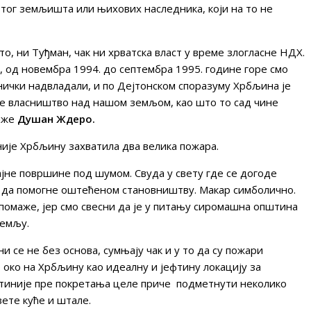
а тог земљишта или њихових наследника, који на то не
о, ни Туђман, чак ни хрватска власт у време злогласне НДХ.
, од новембра 1994. до септембра 1995. године горе смо
јнички надвладали, и по Дејтонском споразуму Хрбљина је
е власништво над нашом земљом, као што то сад чине
каже
Душан Ждеро.
ије Хрбљину захватила два велика пожара.
ајне површине под шумом. Свуда у свету где се догоде
и да помогне оштећеном становништву. Макар симболично.
помаже, јер смо свесни да је у питању сиромашна општина
земљу.
и се не без основа, сумњају чак и у то да су пожари
 око на Хрбљину као идеалну и јефтину локацију за
фтиније пре покретања целе приче подметнути неколико
зете куће и штале.