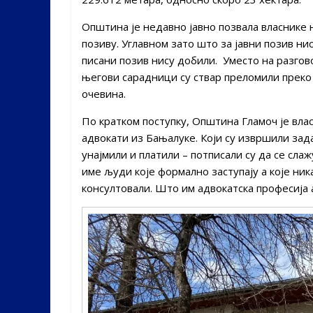
Општина је недавно јавно позвала власнике 
позиву. Углавном зато што за јавни позив ни
писани позив нису добили. Уместо на разгов
његови сарадници су ствар преломили преко к
очевина.
По кратком поступку, Општина Гламоч је вла
адвокати из Бањалуке. Који су извршили зад
унајмили и платили – потписали су да се сла
име људи које формално заступају а које ник
консултовали. Што им адвокатска професија