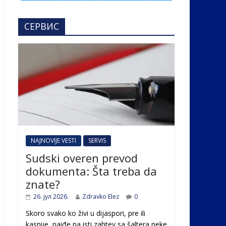
СЕРВИС
NAJNOVIJE VESTI
SERVIS
Sudski overen prevod
dokumenta: Šta treba da
znate?
26. јул 2026.
Zdravko Elez
0
Skoro svako ko živi u dijaspori, pre ili
kasnije, naiđe na isti zahtev sa šaltera neke