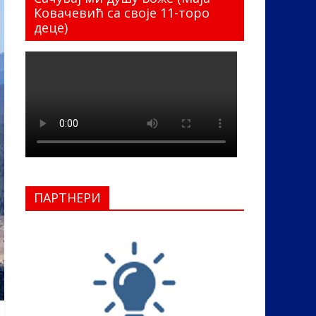
Ковачевић са своје 11-торо
деце)
ПАРТНЕРИ