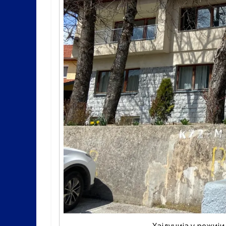
Хајдучија у режиј