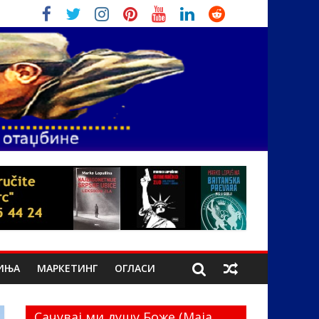
ИЊА
МАРКЕТИНГ
ОГЛАСИ
Сачувај ми душу Боже (Маја