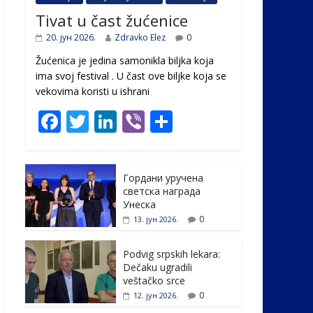
Tivat u čast žućenice
20. јун 2026.
Zdravko Elez
0
Žućenica je jedina samonikla biljka koja
ima svoj festival . U čast ovе biljke koja se
vekovima koristi u ishrani
F
T
Li
Vi
S
ac
w
n
b
h
e
itt
k
er
ar
Гордани уручена
b
er
e
e
светска награда
o
dI
Унеска
0
13. јун 2026.
o
n
k
Podvig srpskih lekara:
Dečaku ugradili
veštačko srce
0
12. јун 2026.