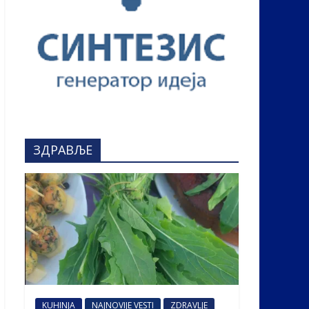
ЗДРАВЉЕ
KUHINJA
NAJNOVIJE VESTI
ZDRAVLJE