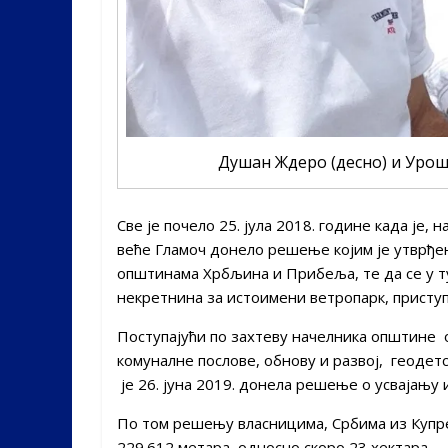
Душан Ждеро (десно) и Урош
Све је почело 25. јула 2018. године када је,
веће Гламоч донело решење којим је утврђен
општинама Хрбљина и Прибеља, те да се у т
некретнина за истоимени ветропарк, приступ
Поступајући по захтеву начелника општине о
комуналне послове, обнову и развој, геодет
је 26. јуна 2019. донела решење о усвајању и
По том решењу власницима, Србима из Купр
229.612 метара, односно скоро 23 хектара.