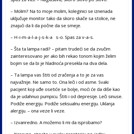
– Molim? Na to moje molim, koleginici se iznenada
uključuje monitor tako da skoro skače sa stolice, ne
znajući da li da počne da se smeje.
– H-i-m-a-l-a-j-s-k-a s-o. Spas za v-a-s.
– Šta ta lampa radi? – pitam trudeći se da zvučim
zainteresovano jer ako bih rekao tonom kojim želim
bojim se da bi je hladnoća presekla na dva dela.
– Ta lampa vas štiti od zračenja a to je za vas
najvažnije. Ne samo to. Ona leči i od asme. Svaki
pacijent koji uđe osetiće se bolje, moći će da diše kao
da je udahnuo pumpicu. Štiti i od depresije. Leči sinuse.
Podiže energiju. Podiže seksualnu energiju. Uklanja
alergiju. – ona veze li veze.
– Izvanredno. A možemo li mi da isprobamo?