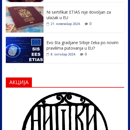
o
n
k
Ni sertifikat ETIAS nije dovoljan za
ulazak u EU
0
21. новембар 2024.
Evo šta gradjane Srbije čeka po novim
pravilima putovanja u EU?
0
8. октобар 2024.
АКЦИЈА