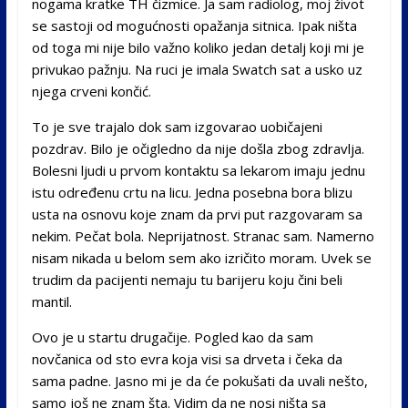
nogama kratke TH čizmice. Ja sam radiolog, moj život
se sastoji od mogućnosti opažanja sitnica. Ipak ništa
od toga mi nije bilo važno koliko jedan detalj koji mi je
privukao pažnju. Na ruci je imala Swatch sat a usko uz
njega crveni končić.
To je sve trajalo dok sam izgovarao uobičajeni
pozdrav. Bilo je očigledno da nije došla zbog zdravlja.
Bolesni ljudi u prvom kontaktu sa lekarom imaju jednu
istu određenu crtu na licu. Jedna posebna bora blizu
usta na osnovu koje znam da prvi put razgovaram sa
nekim. Pečat bola. Neprijatnost. Stranac sam. Namerno
nisam nikada u belom sem ako izričito moram. Uvek se
trudim da pacijenti nemaju tu barijeru koju čini beli
mantil.
Ovo je u startu drugačije. Pogled kao da sam
novčanica od sto evra koja visi sa drveta i čeka da
sama padne. Jasno mi je da će pokušati da uvali nešto,
samo još ne znam šta. Vidim da ne nosi ništa sa