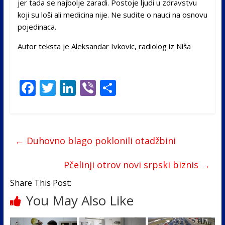
jer tada se najbolje zaradi. Postoje ljudi u zdravstvu
koji su loši ali medicina nije. Ne sudite o nauci na osnovu
pojedinaca.
Autor teksta je Aleksandar Ivkovic, radiolog iz Niša
F
T
Li
Vi
S
ac
w
n
b
h
e
itt
k
er
ar
b
er
e
e
←
Duhovno blago poklonili otadžbini
o
dI
o
n
Pčelinji otrov novi srpski biznis
→
k
Share This Post:
You May Also Like