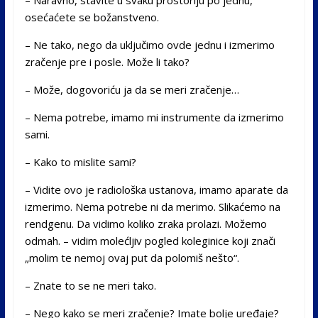
– Naravno, stavite u svaku prostoriju po jednu,
osećaćete se božanstveno.
– Ne tako, nego da uključimo ovde jednu i izmerimo
zračenje pre i posle. Može li tako?
– Može, dogovoriću ja da se meri zračenje…
– Nema potrebe, imamo mi instrumente da izmerimo
sami.
– Kako to mislite sami?
– Vidite ovo je radiološka ustanova, imamo aparate da
izmerimo. Nema potrebe ni da merimo. Slikaćemo na
rendgenu. Da vidimo koliko zraka prolazi. Možemo
odmah. – vidim molećljiv pogled koleginice koji znači
„molim te nemoj ovaj put da polomiš nešto“.
– Znate to se ne meri tako.
– Nego kako se meri zračenje? Imate bolje uređaje?