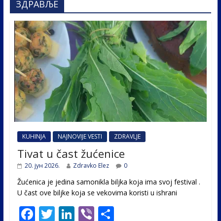
ЗДРАВЉЕ
KUHINJA
NAJNOVIJE VESTI
ZDRAVLJE
Tivat u čast žućenice
20. јун 2026.
Zdravko Elez
0
Žućenica je jedina samonikla biljka koja ima svoj festival .
U čast ovе biljke koja se vekovima koristi u ishrani
F
T
Li
Vi
S