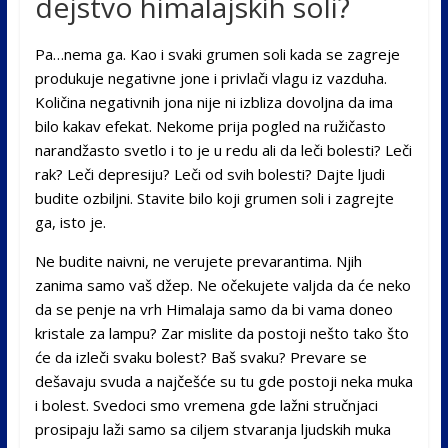
dejstvo himalajskih soli?
Pa…nema ga. Kao i svaki grumen soli kada se zagreje
produkuje negativne jone i privlači vlagu iz vazduha.
Količina negativnih jona nije ni izbliza dovoljna da ima
bilo kakav efekat. Nekome prija pogled na ružičasto
narandžasto svetlo i to je u redu ali da leči bolesti? Leči
rak? Leči depresiju? Leči od svih bolesti? Dajte ljudi
budite ozbiljni. Stavite bilo koji grumen soli i zagrejte
ga, isto je.
Ne budite naivni, ne verujete prevarantima. Njih
zanima samo vaš džep. Ne očekujete valjda da će neko
da se penje na vrh Himalaja samo da bi vama doneo
kristale za lampu? Zar mislite da postoji nešto tako što
će da izleči svaku bolest? Baš svaku? Prevare se
dešavaju svuda a najčešće su tu gde postoji neka muka
i bolest. Svedoci smo vremena gde lažni stručnjaci
prosipaju laži samo sa ciljem stvaranja ljudskih muka