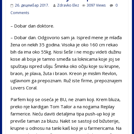
26. децембар 2017.
Zdravko Elez
3097 Views
0
Comments
– Dobar dan doktore.
– Dobar dan. Odgovorio sam ja. Ispred mene je mlađa
žena on nekih 35 godina. Visoka je oko 160 cm rekao
bih da ima oko 55kg. Nosi šešir i ne mogu videti dužinu
kose ali boja je tamno smeđa sa loknicama koje joj se
spuštaju ispred ušiju. Šminka oko očiju koje su krupne,
braon, je plava, žuta i braon. Kreon je mislim Revlon,
uglavnom ga prepoznam. Ruž iste firme, prepoznajem
Lovers Coral.
Parfem koji se oseća je BU, ne znam koji. Krem bluza,
preko nje kardigan Tom Tailor a na nogama Replay
farmerice. Neću daviti detaljima tipa push-up koji je
previše taman za bluzu. Nakit se sastoji od bižuterije,
krupne u odnosu na tanki kaiš koji je u farmericama. Na