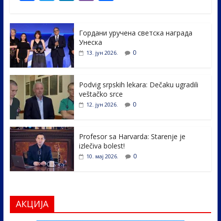
ac
w
n
b
h
e
itt
k
er
ar
Гордани уручена светска награда
b
er
e
e
Унеска
o
dI
0
13. јун 2026.
o
n
k
Podvig srpskih lekara: Dečaku ugradili
veštačko srce
0
12. јун 2026.
Profesor sa Harvarda: Starenje je
izlečiva bolest!
0
10. мај 2026.
АКЦИЈА