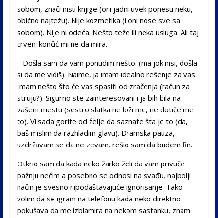
sobom, znači nisu knjige (oni jadni uvek ponesu neku,
obično najtežu). Nije kozmetika (i oni nose sve sa
sobom). Nije ni odeća. Nešto teže ili neka usluga. Ali taj
crveni končić mi ne da mira.
– Došla sam da vam ponudim nešto. (ma jok nisi, došla
si da me vidiš). Naime, ja imam idealno rešenje za vas.
Imam nešto što će vas spasiti od zračenja (račun za
struju?). Sigurno ste zainteresovani i ja bih bila na
vašem mestu (sestro slatka ne loži me, ne dotiče me
to). Vi sada gorite od želje da saznate šta je to (da,
baš mislim da razhladim glavu). Dramska pauza,
uzdržavam se da ne zevam, rešio sam da budem fin.
Otkrio sam da kada neko žarko želi da vam privuče
pažnju nečim a posebno se odnosi na svađu, najbolji
način je svesno nipodaštavajuće ignorisanje. Tako
volim da se igram na telefonu kada neko direktno
pokušava da me izblamira na nekom sastanku, znam