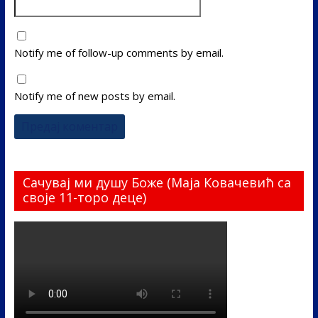
Notify me of follow-up comments by email.
Notify me of new posts by email.
Сачувај ми душу Боже (Маја Ковачевић са
своје 11-торо деце)