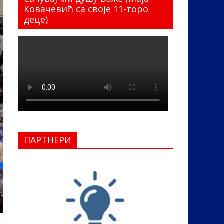
Ковачевић са своје 11-торо
деце)
ПАРТНЕРИ