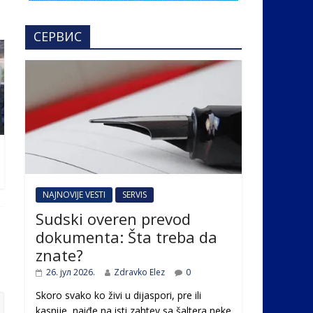
СЕРВИС
NAJNOVIJE VESTI
SERVIS
Sudski overen prevod
dokumenta: Šta treba da
znate?
26. јул 2026.
Zdravko Elez
0
Skoro svako ko živi u dijaspori, pre ili
kasnije, naiđe na isti zahtev sa šaltera neke