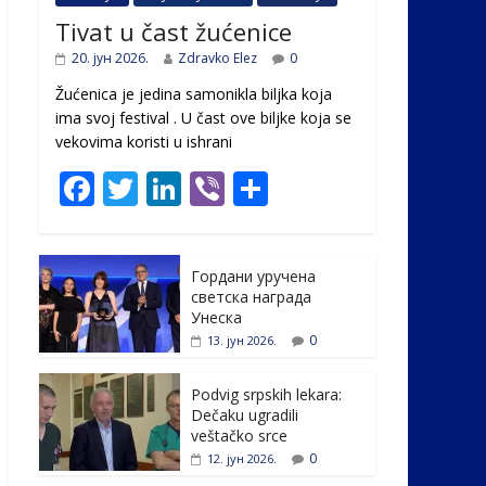
Tivat u čast žućenice
20. јун 2026.
Zdravko Elez
0
Žućenica je jedina samonikla biljka koja
ima svoj festival . U čast ovе biljke koja se
vekovima koristi u ishrani
F
T
Li
Vi
S
ac
w
n
b
h
e
itt
k
er
ar
Гордани уручена
b
er
e
e
светска награда
o
dI
Унеска
0
13. јун 2026.
o
n
k
Podvig srpskih lekara:
Dečaku ugradili
veštačko srce
0
12. јун 2026.