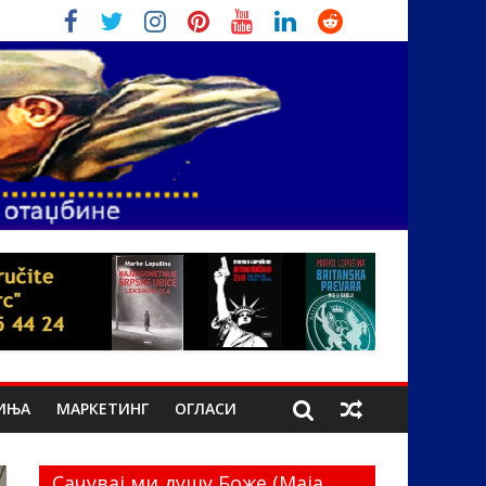
ИЊА
МАРКЕТИНГ
ОГЛАСИ
Сачувај ми душу Боже (Маја