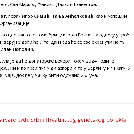
его, Сан Маркос, Финикс, Далас и Галвестон.
лат,
певач
Игор Симић, Тања Анђелковић,
као и успешни
Организације.
 по цео дан се о томе брину као да ће све да однесу у гроб,
 верујте доћи ће и тај дан када ће се све окренути на ту
илан Поповић.
вила је да ће донаторске вечери током 2024. године
ељини и по први пут у дијаспори и то у Берлину и Чикагу. У
 маја, док ће у Чачку бити одржано 25. јуна.
arvard tvdi: Srbi i Hrvati istog genetskog porekla
→