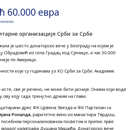
 60.000 евра
omments
итарне организације Срби за Србе
ала је шесто донаторско вече у Београду на којем је
 Обрадовић из села Градац код Сјенице, а чак 30.000
неје по Америци.
чности које су годинама уз ХО Срби за Србе. Академик
е исте, све је речено, не може бити јасније. Онима који воде
у ову коју сада тренутно држим на глави.
лицитирани дрес ФК Црвена Звезда и ФК Партизан са
ијана Роналда
, раритетно вино из манастира Тврдош,
а посебном персонализованом посветом и препис прве
м младог калиграфа Душана Мишића. Донаторско вече