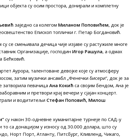
ници објекта су осим простора, донирали и комплетну
љeвић
заједно са колегом
Миланом Поповићем
, док је
еосвештенство Епископ топлички г. Петар Богдановић.
 су се смењивала дечица чије изјаве су растужиле многе
ставник Организације, господин
Игор Рашула
, а одмах
а Бећковић.
артет Аурора, талентоване девојке које су атмосферу
сом, затим музички ансамбл „Фенечки бисери“, док је за
че затворила певачица
Ана Кокић
са својим бендом, Ана је
аборавним и претвори крај вечери у сјајан концерт.
 играли и водититељи
Стефан Поповић, Милош
и”
су након 30-одневне хуманитарне турнеје по САД-у
и то са донацијом у износу од 30.000 долара, што су
до, Норт Порт, Атланту, Питсбург, Кливленд, Чикаго,