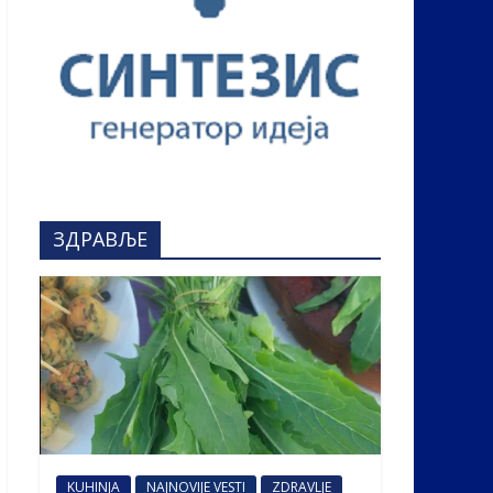
ЗДРАВЉЕ
KUHINJA
NAJNOVIJE VESTI
ZDRAVLJE