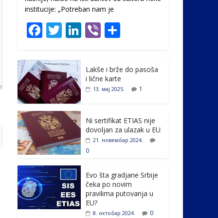
institucije: „Potreban nam je
F
T
Li
Vi
S
ac
w
n
b
h
e
itt
k
er
ar
Lakše i brže do pasoša
b
er
e
e
i lične karte
o
dI
1
13. мај 2025.
o
n
k
Ni sertifikat ETIAS nije
dovoljan za ulazak u EU
21. новембар 2024.
0
Evo šta gradjane Srbije
čeka po novim
pravilima putovanja u
EU?
0
8. октобар 2024.