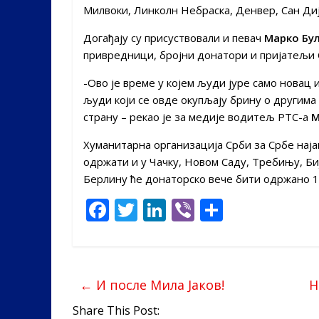
Милвоки, Линколн Небраска, Денвер, Сан Диј
Догађају су присуствовали и певач
Марко Бу
привредници, бројни донатори и пријатељи 
-Ово је време у којем људи јуре само новац и
људи који се овде окупљају брину о другима и
страну – рекао је за медије водитељ РТС-а
М
Хуманитарна организација Срби за Србе наја
одржати и у Чачку, Новом Саду, Требињу, Биј
Берлину ће донаторско вече бити одржано 18.
F
T
Li
Vi
S
ac
w
n
b
h
e
itt
k
er
ar
b
er
e
e
←
И после Мила Јаков!
H
o
dI
Share This Post: