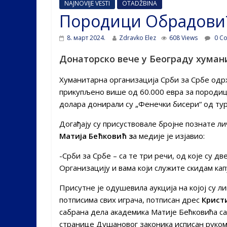
NAJNOVIJE VESTI
OTADŽBINA
Породици Обрадовић
8. март 2024.
Zdravko Elez
608 Views
0 C
Донаторско вече у Београду хуман
Хуманитарна организација Срби за Србе одрж
прикупљено више од 60.000 евра за породицу
долара донирали су „Фенечки бисери“ од тур
Догађају су присуствовале бројне познате ли
Матија Бећковић з
а медије је изјавио:
-Срби за Србе – са те три речи, од које су дв
Организацију и вама који служите скидам кап
Присутне је одушевила аукција на којој су 
потписима свих играча, потписан дрес
Крист
сабрана дела академика Матије Бећковића с
странице Душановог законика исписан руко