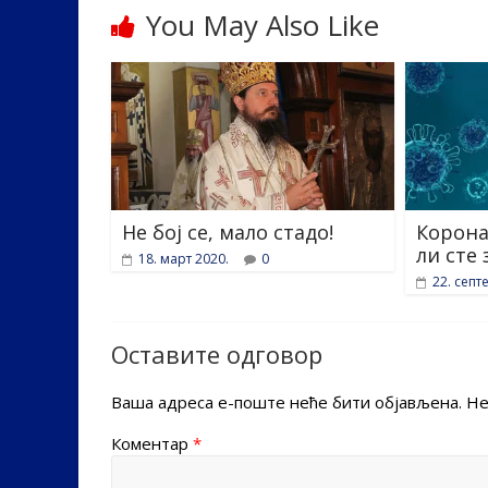
o
n
You May Also Like
k
Не бој се, мало стадо!
Корона
ли сте 
18. март 2020.
0
22. септ
Оставите одговор
Ваша адреса е-поште неће бити објављена.
Не
Коментар
*