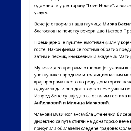
одржано је у ресторану “Love House”, а влас
услугу.
Вече је отворила наша глумица
Мирка Васи
благослов на почетку вечери дао Његово Пр
Премијерно је пуштен емотиван филм у којем
госте. Након филма се гостима обратио пред
затим и песник, књижевник и академик Матиј
Музички део програма отворио је гудачки кв
употпуниле народним и традиционалним мело
крај програма шесто по реду донаторско ве
одлучила да и ово донаторско вече учини нез
Испред бине су заједно са осталим гостима
Анђелковић и Милица Марковић.
Чланови музичког ансамбла
„Фенечки бисер
директно са пута стигли на донаторско вече 
прикупили обилазећи следеће градове: Орлан