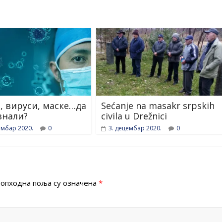
, вируси, маске…да
Sećanje na masakr srpskih
знали?
civila u Drežnici
ембар 2020.
0
3. децембар 2020.
0
опходна поља су означена
*