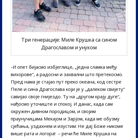
Три генерације: Миле Крушка са сином
Драгославом и унуком
-И опет бијасмо избјеглице, „једна сламка међу
вихорове“, а радосни и захвални што претекосмо.
Пред нама је стајао пут преко океана, код сестре
Пеле и сина Драгослава који је у „далеком свијету“
савијао своје гнијездо. Ту на „другом крају дуге“,
нађосмо уточиште и спокој. И данас, када сам
окружен дивном породицом, и својим
праунучицама Мекајом и Зарјом, када ме обузму
сјећања, уздахнем и изустим: Не дај Боже никоме
више рата и логора! – речи ће Миле Крушка на