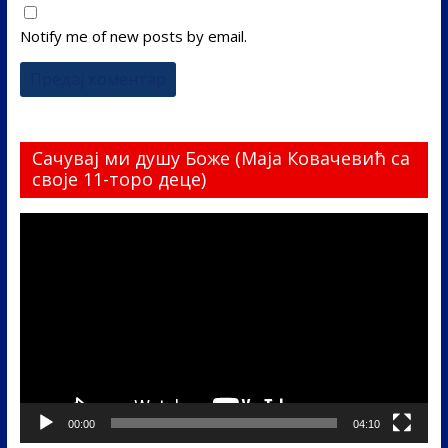
Notify me of new posts by email.
Сачувај ми душу Боже (Маја Ковачевић са
своје 11-торо деце)
Прегледач
видео
записа
00:00
04:10