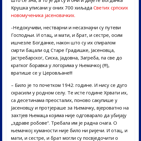
Крушка уписани у оних 700 хиљада
Светих српских
новомученика јасеновачких.
-Недокучиви, нестварни и несазнајни су путеви
Господњи. И отац, и мати, и брат, и сестре, осим
ишчезле Богданке, након што су их спиралом
смрти бацали од Старе Градишке, Јасеновца,
Јастребарског, Сиска, Јадовна, Загреба, па све до
кратког боравка у логорима у Њемачкој (!!!),
вратише се у Церовљане!!!
– Било је то почетком 1942. године. И нису се дуго
скрасили у родном селу. Те исте године Хрвати их,
са десетинама преосталих, поново сакупише у
Јасеновцу и протјераше за Њемачку, вјероватно на
захтјев Њемаца којима није одговарало да убијају
„здраве робове“. Требала им је радна снага. О
њемачкој хуманости није било ни ријечи. И отац, и
мати, и сестре, и брат могли су посвједочити о