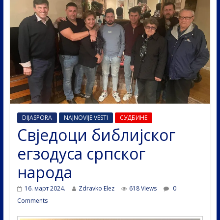
DIJASPORA
NAJNOVIJE VESTI
СУДБИНЕ
Свједоци библијског
егзодуса српског
народа
16. март 2024.
Zdravko Elez
618 Views
0
Comments