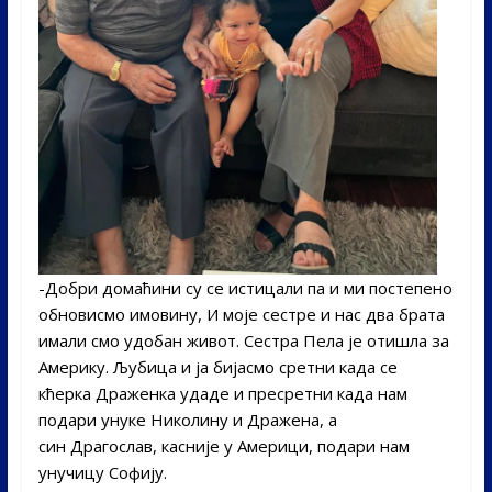
-Добри домаћини су се истицали па и ми постепено
обновисмо имовину, И моје сестре и нас два брата
имали смо удобан живот. Сестра Пела је отишла за
Америку. Љубица и ја бијасмо сретни када се
кћерка Драженка удаде и пресретни када нам
подари унуке Николину и Дражена, а
син Драгослав, касније у Америци, подари нам
унучицу Софију.