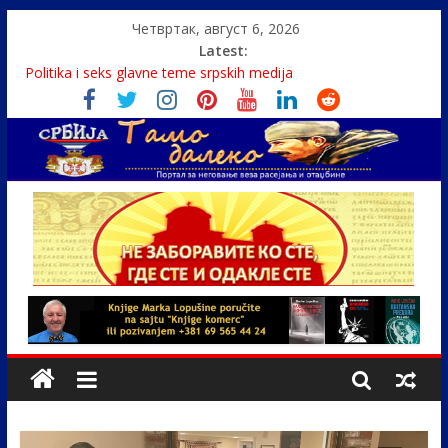
Четвртак, август 6, 2026
Latest:
Politika i seks glavne teme srpskih medija
U Srbiji pola miliona migranata, 100 000 stranaca se zaposlilo
Како је „Господар књига“ проглашен народним
непријатељем
Čije je pravo na istinu o Nikoli Tesli?
Srbin zaspao na Dunavu, reka ga odnela u Rumuniju