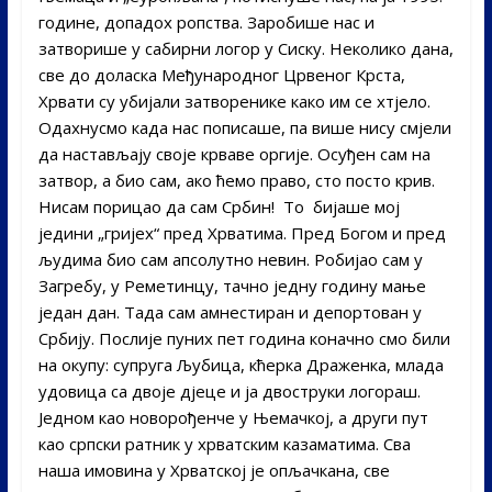
године, допадох ропства. Заробише нас и
затворише у сабирни логор у Сиску. Неколико дана,
све до доласка Међународног Црвеног Крста,
Хрвати су убијали затворенике како им се хтјело.
Одахнусмо када нас пописаше, па више нису смјели
да настављају своје крваве оргије. Осуђен сам на
затвор, а био сам, ако ћемо право, сто посто крив.
Нисам порицао да сам Србин! То бијаше мој
једини „гријех“ пред Хрватима. Пред Богом и пред
људима био сам апсолутно невин. Робијао сам у
Загребу, у Реметинцу, тачно једну годину мање
један дан. Тада сам амнестиран и депортован у
Србију. Послије пуних пет година коначно смо били
на окупу: супруга Љубица, кћерка Драженка, млада
удовица са двоје дјеце и ја двоструки логораш.
Једном као новорођенче у Њемачкој, а други пут
као српски ратник у хрватским казаматима. Сва
наша имовина у Хрватској је опљачкана, све