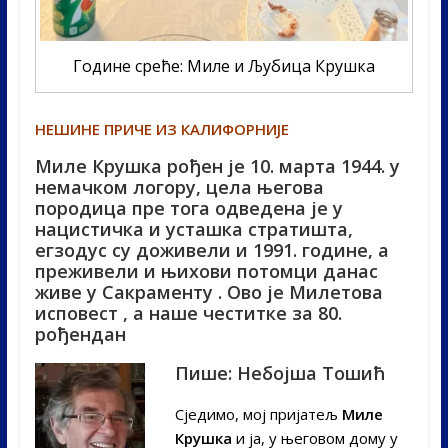
Године среће: Миле и Љубица Крушка
НЕШИНЕ ПРИЧЕ ИЗ КАЛИФОРНИЈЕ
Миле Крушка рођен је 10. марта 1944. у
немачком логору, цела његова
породица пре тога одведена је у
нацистичка и усташка стратишта,
егзодус су доживели и 1991. године, а
преживели и њихови потомци данас
живе у Сакраменту . Ово је Милетова
исповест , а наше честитке за 80.
рођендан
Пише: Небојша Тошић
Сједимо, мој пријатељ
Миле
Крушка
и ја, у његовом дому у