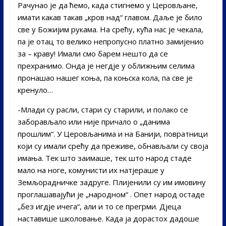
Рачунао је да ћемо, када стигнемо у Церовљане,
имати какав такав „кров над“ главом. Даље је било
све у Божијим рукама. На срећу, кућа нас је чекала,
па је отац то велико непропусно платно замијенио
за – краву! Имали смо барем нешто да се
прехранимо. Онда је негдје у оближњим селима
пронашао нашег коња, па коњска кола, па све је
кренуло…
-Млади су расли, стари су старили, и полако се
заборављало или није причало о „данима
прошлим“. У Церовљанима и на Банији, повратници
који су имали срећу да преживе, обнављали су своја
имања. Тек што заимаше, тек што народ стаде
мало на ноге, комунисти их натјераше у
Земљорадничке задруге. Плијенили су им имовину
проглашавајући је „народном“ . Опет народ остаде
„без игдје ичега“, али и то се прегрми. Дјеца
наставише школовање. Када ја дорастох дадоше