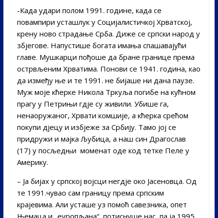
-Када удари полом 1991. године, када се
повампири усташлук у Социјалистичкој Хрватској,
крену ново страдање Срба. Диже се српски народ у
збјегове. Напустише богата имања спашавајући
главе. Мушкарци пођоше да бране границе према
острвљеним Хрватима. Понови се 1941. година, као
да између ње и те 1991. не бијаше ни дана паузе.
Муж моје кћерке Никола Тркуља погибе на кућном
прагу у Петрињи гдје су живили. Убише га,
ненаоружаног, Хрвати комшије, а кћерка срећом
покупи дјецу и избјеже за Србију. Тамо јој се
придружи и мајка Љубица, а наш син Драгослав
(17) у посљедњи моменат оде код тетке Пеле у
Америку.
– Ја бијах у српској војсци негдје око Јасеновца. Од
те 1991.чувао сам границу према српским
крајевима. Али усташе уз помоћ савезника, опет
Њемаца и „еуропљана“, потиснуше нас, па ја 1995.