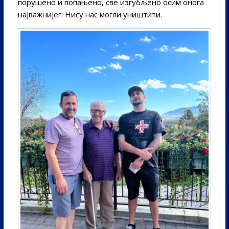
порушено и попањено, све изгубљено осим онога
најважнијег: Нису нас могли уништити.