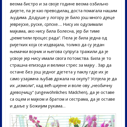
веома бистро и за своје године веома озбиљно
дијете, па је као преводилац доста помагала нашим
људима. Додуше у логору је било још много дјеце
јеврејске, руске, српске…. Нису их одузимали
мајкама, ако нису била болесна, јер би тиме
„реметили процес рада“. Пела је била једна од
ријетких која се издвајала, толико да су један
њемачки војник и његова супруга тражили да је
усвоје јер нису имали свога потомства. Била је то
страшна епизода и велики стрес за мајку . Зар да
остане без још једног дјетета у паклу гдје их је
само узајамна љубав држала на окупу? Успјела је да
их „измоли“, кад већ цијене и воле ову „необичну
дјевојчицу“ (ungewöhnliches Mädchen), да је оставе
са оцем и мајком и братом и сестрама, да је оставе
и даље у Божијим рукама…