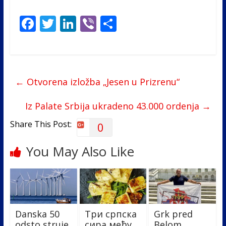
F
T
Li
Vi
S
ac
w
n
b
h
e
itt
k
er
ar
b
er
e
e
←
Otvorena izložba „Jesen u Prizrenu“
o
dI
o
n
Iz Palate Srbija ukradeno 43.000 ordenja
→
k
Share This Post:
0
You May Also Like
Danska 50
Три српска
Grk pred
odsto struje
сира међу
Belom