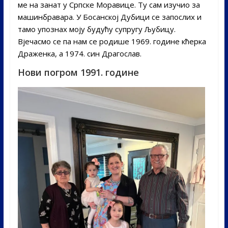
ме на занат у Српске Моравице. Ту сам изучио за
машинбравара. У Босанској Дубици се запослих и
тамо упознах моју будућу супругу Љубицу.
Вјечасмо се па нам се родише 1969. године кћерка
Драженка, а 1974. син Драгослав.
Нови погром 1991. године