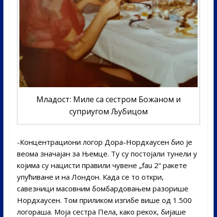
Младост: Миле са сестром Божаном и
суприугом Љубицом
-Концентрациони логор Дора-Нордхаусен био је
веома значајан за Њемце. Ту су постојали тунели у
којима су нацисти правили чувене „fau 2“ ракете
упућиване и на Лондон. Када се то откри,
савезници масовним бомбардовањем разорише
Нордхаусен. Том приликом изгибе више од 1.500
логораша. Моја сестра Пела, како рекох, бијаше