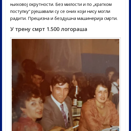
њиховој окрутности. Без милости и по „кратком
поступку“ рјешавали су се оних који нису могли
радити. Прецизна и бездушна машинерија смрти.
У трену смрт 1.500 логораша