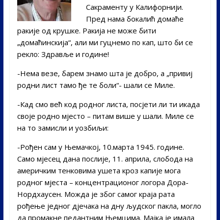
Сакраменту у Калифорнији.
Пред нама бокалић домаће
ракије од крушке. Ракија не може бити
„домаћинскија“, али ми гуцнемо по кап, што би се
рекло: Здравље и године!
-Нема везе, барем знамо шта је добро, а „привиј
родни лист тамо ђе те боли“- шали се Миле.
-Кад смо већ код родног листа, посјети ли ти икада
своје родно мјесто – питам више у шали. Миле се
на то замисли и уозбиљи:
-Рођен сам у Њемачкој, 10.марта 1945. године.
Само мјесец дана послије, 11. априла, слобода на
америчким тенковима ушета кроз капије мога
родног мјеста – концентрационог логора Дора-
Нордхаусен. Можда је због самог краја рата
рођење једног дјечака на дну људског пакла, могло
да промакне педантним Њемцима. Мајка је имала