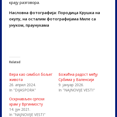
крају разговора.
Насловна фотографија: Породица Крушка на
окупу, на осталим фотографијама Миле са
унуком, праунукама
Related
Вера као симбол бољег
Божићна радост међу
живота
Србима у Валенсији
26. април 2024.
9. јануар 2026.
In "DIJASPORA"
In "NAJNOVIJE VESTI"
Оскрнављен српски
храм у Вргинмосту
14. јун 2021.
In "NAJNOVIJE VESTI"