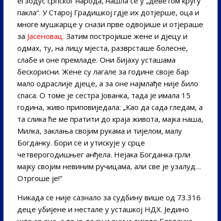
егзодус српског народа, нашла се у „деветом кругу
пакла“. У Старој Градишкој гдје их дотјерше, оца и
многе мушкарце у снази прве одвојише и отјераше
за
Јасеновац.
Затим постројише жене и дјецу и
одмах, ту, на лицу мјеста, разврсташе болесне,
слабе и оне премладе. Они бијаху усташама
бескорисни. Жене су лагале за године своје бар
мало одраслије дјеце, а за оне најмлађе није било
спаса. О томе је сестра Јованка, тада је имала 15
година, живо приповиједала: „Као да сада гледам, а
та слика ће ме пратити до краја живота, мајка наша,
Милка, заклања својим рукама и тијелом, малу
Богданку. Бори се и утискује у срце
четверогодишњег анђела. Нејака Богданка грли
мајку својим невиним ручицама, али све је узалуд…
Отргоше је!“
Никада се није сазнало за судбину више од 73.316
деце убијене и нестале у усташкој НДХ. Једино
што се зна, а то је да су и они и дијете Богданка