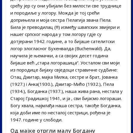
срећу јер су они убијали без милости све труднице
и породиље у логору. Можда је тој срећи
доприњела и моја сестра Пелагија звана Пела.
Била је преводилац (!!!) између швапских звијери и
нашег српског народа у том логору гдје су
дотјерани 1942. године, а то бијаше сателитски
логор злогласног Бухенвалда (Buchenwald). Да,
научила је њемачки, а са својих десет година
бијаше већ „стара логорашица“. Уосталом сви моји
из породице бијаху свједоци стравичне судбине:
Отац Дмитар, мајка Милка, сестре и брат, Јованка
(1927.) i Анка(1930.), Дмитар-Мићо (1932.), Пела
(1934.), Богданка (1937.), наша жива рана, нестала у
Старој Градишкој 1941, и ја , сви бијасмо логораши.
Богу хвала, најмлађа наша сестра, такође Богданка,
која доби име по несталој сестрици, рођена је
1947. године у слободи.
Од мајке отргли малу Богдану