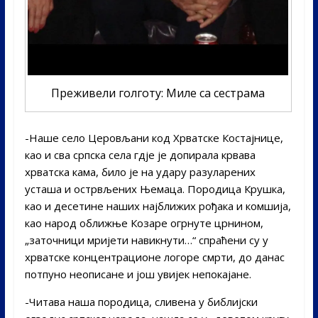
Преживели голготу: Миле са сестрама
-Наше село Церовљани код Хрватске Костајнице,
као и сва српска села гдје је допирала крвава
хрватска кама, било је на удару разуларених
усташа и острвљених Њемаца. Породица Крушка,
као и десетине наших најближих рођака и комшија,
као народ оближње Козаре огрнуте црнином,
„заточници мријети навикнути…“ спраћени су у
хрватске концентрационе логоре смрти, до данас
потпуно неописане и још увијек непокајане.
-Читава наша породица, сливена у библијски