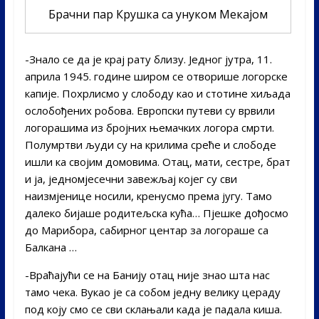
Брачни пар Крушка са унуком Мекајом
-Знало се да је крај рату близу. Једног јутра, 11.
априла 1945. године широм се отворише логорске
капије. Похрлисмо у слободу као и стотине хиљада
ослобођених робова. Европски путеви су врвили
логорашима из бројних њемачких логора смрти.
Полумртви људи су на крилима среће и слободе
ишли ка својим домовима. Отац, мати, сестре, брат
и ја, једномјесечни завежљај којег су сви
наизмјенице носили, кренусмо према југу. Тамо
далеко бијаше родитељска кућа… Пјешке дођосмо
до Марибора, сабирног центар за логораше са
Балкана …
-Враћајући се на Банију отац није знао шта нас
тамо чека. Вукао је са собом једну велику цераду
под коју смо се сви склањали када је падала киша.