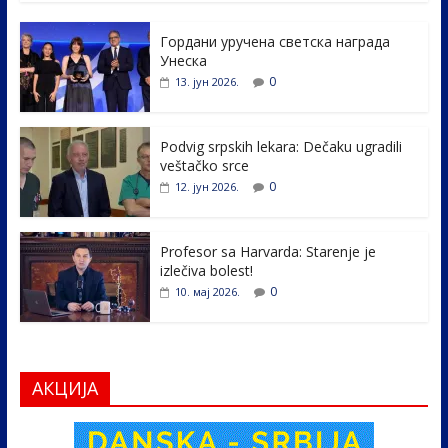
e
itt
k
er
ar
Гордани уручена светска награда
b
er
e
e
Унеска
o
dI
0
13. јун 2026.
o
n
k
Podvig srpskih lekara: Dečaku ugradili
veštačko srce
0
12. јун 2026.
Profesor sa Harvarda: Starenje je
izlečiva bolest!
0
10. мај 2026.
АКЦИЈА