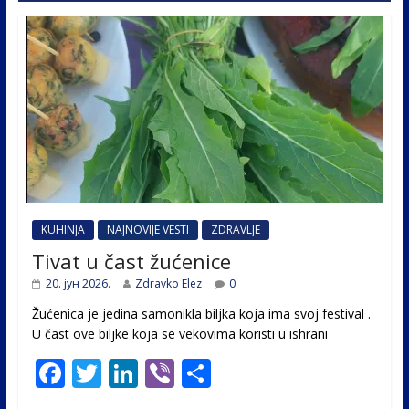
KUHINJA
NAJNOVIJE VESTI
ZDRAVLJE
Tivat u čast žućenice
20. јун 2026.
Zdravko Elez
0
Žućenica je jedina samonikla biljka koja ima svoj festival .
U čast ovе biljke koja se vekovima koristi u ishrani
F
T
Li
Vi
S
ac
w
n
b
h