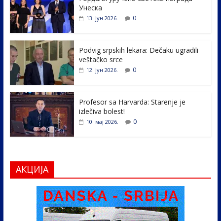
b
er
e
e
Унеска
o
dI
0
13. јун 2026.
o
n
k
Podvig srpskih lekara: Dečaku ugradili
veštačko srce
0
12. јун 2026.
Profesor sa Harvarda: Starenje je
izlečiva bolest!
0
10. мај 2026.
АКЦИЈА