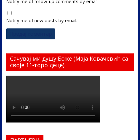
Notify me of follow-up comments by email.
Notify me of new posts by email.
Сачувај ми душу Боже (Маја Ковачевић са
своје 11-торо деце)