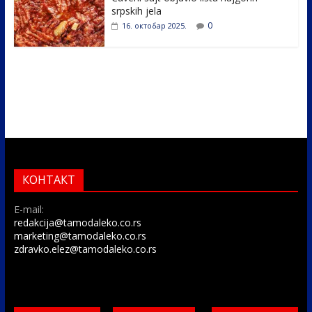
srpskih jela
0
16. октобар 2025.
КОНТАКТ
E-mail:
redakcija@tamodaleko.co.rs
marketing@tamodaleko.co.rs
zdravko.elez@tamodaleko.co.rs