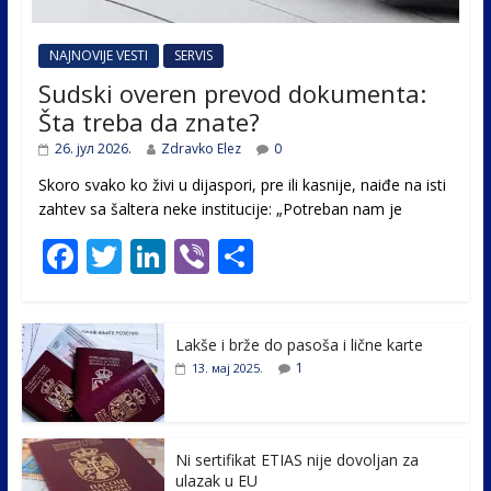
NAJNOVIJE VESTI
SERVIS
Sudski overen prevod dokumenta:
Šta treba da znate?
26. јул 2026.
Zdravko Elez
0
Skoro svako ko živi u dijaspori, pre ili kasnije, naiđe na isti
zahtev sa šaltera neke institucije: „Potreban nam je
F
T
Li
Vi
S
ac
w
n
b
h
e
itt
k
er
ar
Lakše i brže do pasoša i lične karte
b
er
e
e
1
13. мај 2025.
o
dI
o
n
k
Ni sertifikat ETIAS nije dovoljan za
ulazak u EU