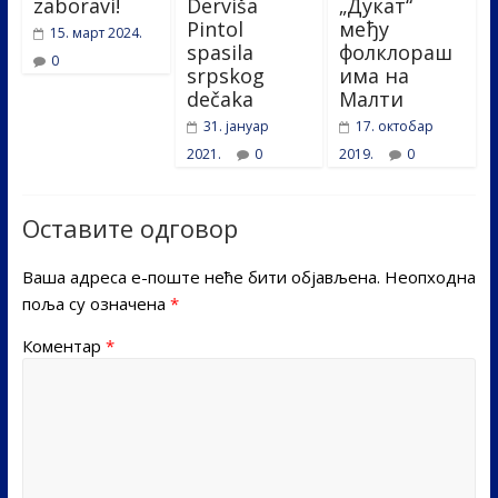
zaboravi!
Derviša
„Дукат“
Pintol
међу
15. март 2024.
spasila
фолклораш
0
srpskog
има на
dečaka
Малти
31. јануар
17. октобар
2021.
0
2019.
0
Оставите одговор
Ваша адреса е-поште неће бити објављена.
Неопходна
поља су означена
*
Коментар
*