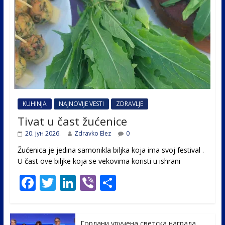
KUHINJA
NAJNOVIJE VESTI
ZDRAVLJE
Tivat u čast žućenice
20. јун 2026.
Zdravko Elez
0
Žućenica je jedina samonikla biljka koja ima svoj festival .
U čast ovе biljke koja se vekovima koristi u ishrani
F
T
Li
Vi
S
ac
w
n
b
h
e
itt
k
er
ar
Гордани уручена светска награда