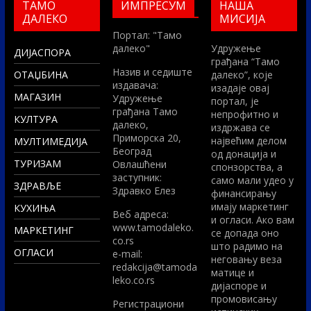
ТАМО
ИМПРЕСУМ
НАША
ДАЛЕКО
МИСИЈА
Портал: "Тамо
далеко"
Удружење
ДИЈАСПОРА
грађана “Тамо
Назив и седиште
ОТАЏБИНА
далеко”, које
издавача:
изадаје овај
МАГАЗИН
Удружење
портал, је
грађана Тамо
непрофитно и
КУЛТУРА
далеко,
издржава се
Приморска 20,
највећим делом
МУЛТИМЕДИЈА
Београд
од донација и
ТУРИЗАМ
Овлашћени
спонзорства, а
заступник:
само мали удео у
ЗДРАВЉЕ
Здравко Елез
финансирању
имају маркетинг
КУХИЊА
Вeб адреса:
и огласи. Ако вам
www.tamodaleko.
МАРКЕТИНГ
се допада оно
co.rs
што радимо на
ОГЛАСИ
e-mail:
неговању веза
redakcija@tamoda
матице и
leko.co.rs
дијаспоре и
промовисању
Регистрациони