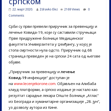
српском
22. март 2020.
Zdravko Elez
2169 Views
0
Comments
Срби су први превели приручник за превенцију и
лечење Ковида-19, који су саставили стручњаци
Прве придружене болнице Медицинског
факултета Универзитета у Џеиђангу, у којој је
стопа смртности нула одсто. Приручник од 68
страница преведен је на српски 24 сата од његове
објаве.
„Приручник за превенцију и
лечење
Ковид-19
инфекције“ доступан је
на
www.lecenjekorone.com.
Објављен на Алибаба
клауд платформи, а српско издање је настало као
резултат сарадње лекара Опште болнице „Атлас“
из Београда и хуманитарне организације „28. јун“,
уз дозволу аутора из Кине.