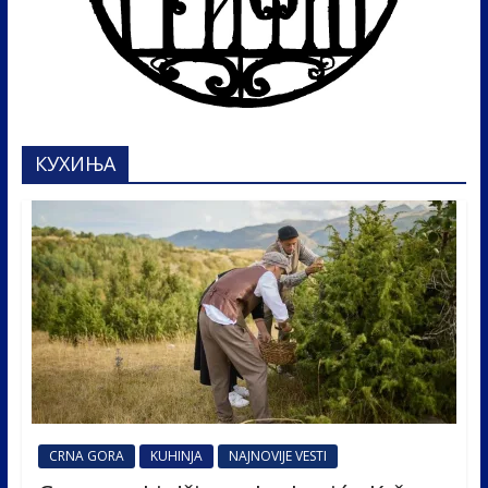
КУХИЊА
CRNA GORA
KUHINJA
NAJNOVIJE VESTI