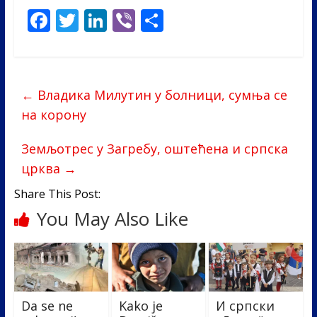
F
T
Li
Vi
S
ac
w
n
b
h
e
itt
k
er
ar
b
er
e
e
←
Владика Милутин у болници, сумња се
o
dI
на корону
o
n
Земљотрес у Загребу, оштећена и српска
k
црква
→
Share This Post:
You May Also Like
Da se ne
Kako je
И српски