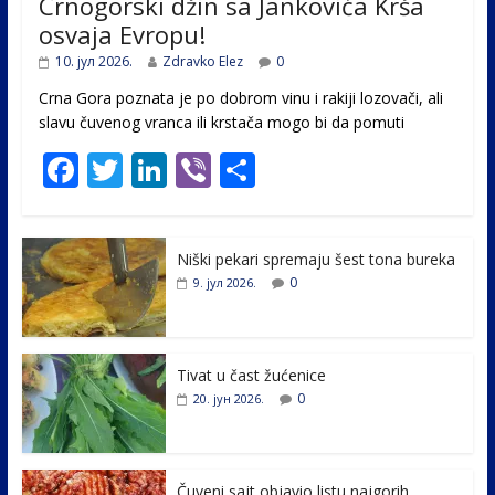
Crnogorski džin sa Jankovića Krša
osvaja Evropu!
10. јул 2026.
Zdravko Elez
0
Crna Gora poznata je po dobrom vinu i rakiji lozovači, ali
slavu čuvenog vranca ili krstača mogo bi da pomuti
F
T
Li
Vi
S
ac
w
n
b
h
e
itt
k
er
ar
Niški pekari spremaju šest tona bureka
b
er
e
e
0
9. јул 2026.
o
dI
o
n
k
Tivat u čast žućenice
0
20. јун 2026.
Čuveni sajt objavio listu najgorih