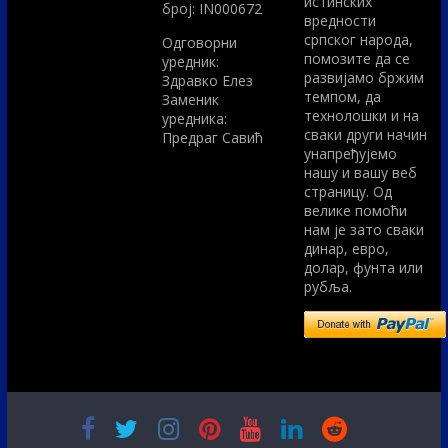
истинских
број: IN000672
вредности
српског народа,
Одговорни
помозите да се
уредник:
развијамо бржим
Здравко Елез
темпом, да
Заменик
технолошки и на
уредника:
сваки други начин
Предраг Савић
унапређујемо
нашу и вашу веб
страницу. Од
велике помоћи
нам је зато сваки
динар, евро,
долар, фунта или
рубља.