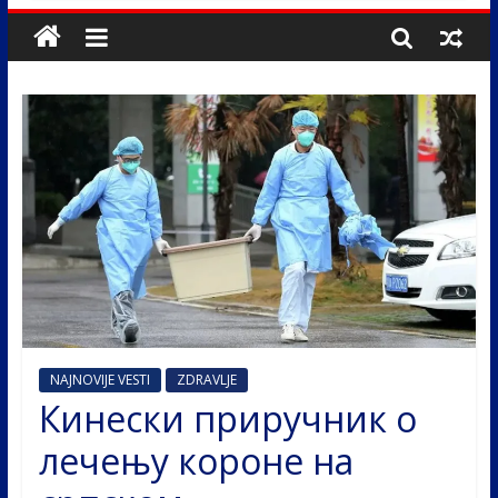
NAJNOVIJE VESTI
ZDRAVLJE
Кинески приручник о
лечењу короне на