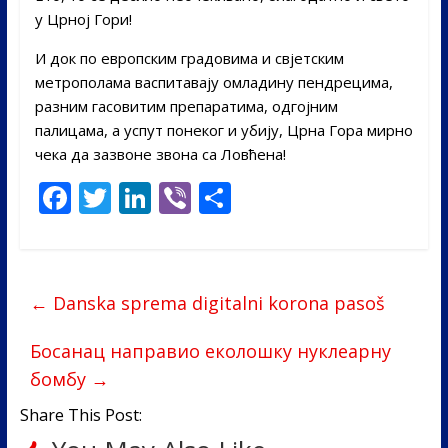
у Црној Гори!
И док по европским градовима и свјетским
метрополама васпитавају омладину пендрецима,
разним гасовитим препаратима, одгојним
палицама, а успут понеког и убију, Црна Гора мирно
чека да зазвоне звона са Ловћена!
F
T
Li
Vi
S
ac
w
n
b
h
e
itt
k
er
ar
b
er
e
e
←
Danska sprema digitalni korona pasoš
o
dI
o
n
Босанац направио еколошку нуклеарну
бомбу
→
k
Share This Post: