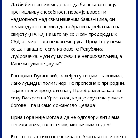
Да би био сасвим модеран, да би показао своју
проницљиву способност, незамјењивост и
надмоћност над свим наивним балканцима, он
великодушно позива да га брани највећа сила на
свијету (НАТО) на што му се и сам предсједник
САД-а смије – да не кажемо руга. Црну Гору нема
ко да нападне, осим из освете Република
Дубровачка. Руси су му сувише неприхватљиви, а
Кинези сувише „жути“!
Господин Ђукановић, залеђен у својим ставовима,
иако луцидни политичар, не препознаје природни,
тајанствени процес и снагу Преображења као ни
силу Васкрсења Христовог, која је срушила римске
богове – па и само божанство Цезара!
Црна Гора није могла а да не одговори литијама;
невидљивим, свештеним, мистичним ходом!
Ето, то се десило неочекивано, благодатно и свето