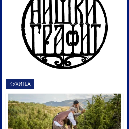
КУХИЊА