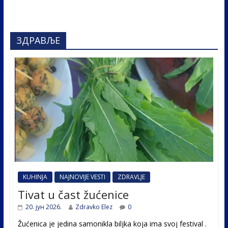
ЗДРАВЉЕ
KUHINJA
NAJNOVIJE VESTI
ZDRAVLJE
Tivat u čast žućenice
20. јун 2026.
Zdravko Elez
0
Žućenica je jedina samonikla biljka koja ima svoj festival .