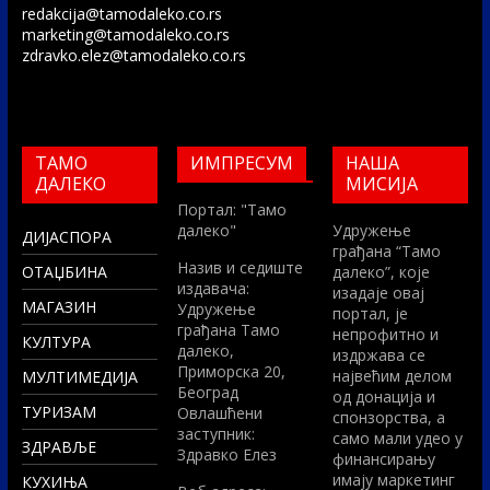
redakcija@tamodaleko.co.rs
marketing@tamodaleko.co.rs
zdravko.elez@tamodaleko.co.rs
ТАМО
ИМПРЕСУМ
НАША
ДАЛЕКО
МИСИЈА
Портал: "Тамо
далеко"
Удружење
ДИЈАСПОРА
грађана “Тамо
Назив и седиште
ОТАЏБИНА
далеко”, које
издавача:
изадаје овај
МАГАЗИН
Удружење
портал, је
грађана Тамо
непрофитно и
КУЛТУРА
далеко,
издржава се
Приморска 20,
највећим делом
МУЛТИМЕДИЈА
Београд
од донација и
ТУРИЗАМ
Овлашћени
спонзорства, а
заступник:
само мали удео у
ЗДРАВЉЕ
Здравко Елез
финансирању
имају маркетинг
КУХИЊА