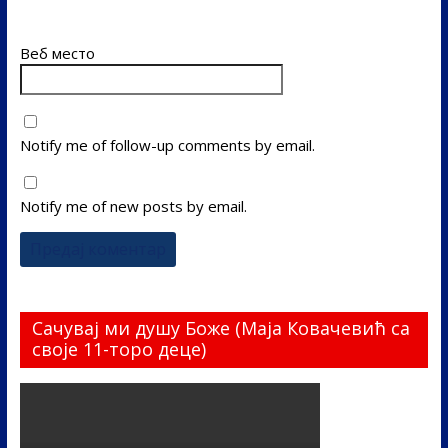
Веб место
Notify me of follow-up comments by email.
Notify me of new posts by email.
Сачувај ми душу Боже (Маја Ковачевић са
своје 11-торо деце)