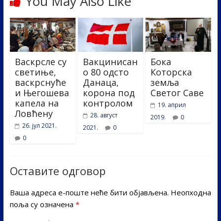
You May Also Like
Васкрсле су
Вакцинисан
Бока
светиње,
о 80 одсто
Которска
васкрснуће
Данаца,
земља
и Његошева
корона под
Светог Саве
капела на
контролом
19. април
Ловћену
28. август
2019.
0
26. јул 2021.
2021.
0
0
Оставите одговор
Ваша адреса е-поште неће бити објављена.
Неопходна
поља су означена
*