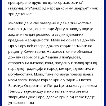
препарирано друштво црногорских „елита“
(тајкуна), отуђених од народа који му „вјерује“ – чак
три деценије.
Мислећи да је све залеђено и да на тим костима
има још „меса“, он не води бригу о народу који је
жедан и гладан реалности својих вјековних
предања и вриједности. Мило не обнавља државу
Црну Гору већ ствара државу својих засмисли по
рецепту Коминтерне. На жалост, он не обнавља
државу својих отаца, ђедова и прађедова,
створену на њиховој крви, предању и живој вјечној
народној традицији и народним вриједностима и
могућностима. Мило, тиме показује презир према
моћи свога народа која се крије у тајни – Светих
Василија Острошког и Петра Цетињског, у великом
Његошу тајновидцу и многим великим светим
творцима Црне Горе, далеко прије од сваке идеје
југословенства.