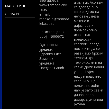
Вeб адреса:
и огласи. Ако вам
www.tamodaleko.
МАРКЕТИНГ
се допада оно
co.rs
што радимо на
ОГЛАСИ
e-mail:
неговању веза
redakcija@tamoda
матице и
leko.co.rs
дијаспоре и
промовисању
Регистрациони
истинских
број: IN000672
вредности
српског народа,
Одговорни
помозите да се
уредник:
развијамо бржим
Здравко Елез
темпом, да
Заменик
технолошки и на
уредника:
сваки други начин
Предраг Савић
унапређујемо
нашу и вашу веб
страницу. Од
велике помоћи
нам је зато сваки
динар, евро,
долар, фунта или
рубља.