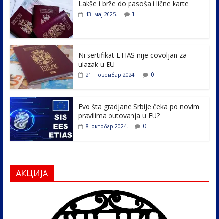
Lakše i brže do pasoša i lične karte
b
er
e
e
1
13. мај 2025.
o
dI
o
n
k
Ni sertifikat ETIAS nije dovoljan za
ulazak u EU
0
21. новембар 2024.
Evo šta gradjane Srbije čeka po novim
pravilima putovanja u EU?
0
8. октобар 2024.
АКЦИЈА