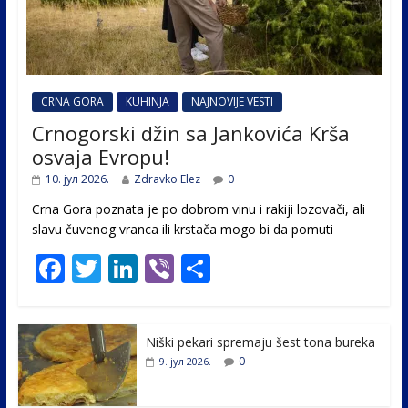
CRNA GORA
KUHINJA
NAJNOVIJE VESTI
Crnogorski džin sa Jankovića Krša
osvaja Evropu!
10. јул 2026.
Zdravko Elez
0
Crna Gora poznata je po dobrom vinu i rakiji lozovači, ali
slavu čuvenog vranca ili krstača mogo bi da pomuti
F
T
Li
Vi
S
ac
w
n
b
h
e
itt
k
er
ar
Niški pekari spremaju šest tona bureka
b
er
e
e
0
9. јул 2026.
o
dI