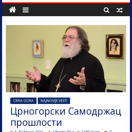
CRNA GORA
NAJNOVIJE VESTI
Црногорски Самодржац
прошлости
5. фебруар 2021.
Zdravko Elez
1185 Views
0