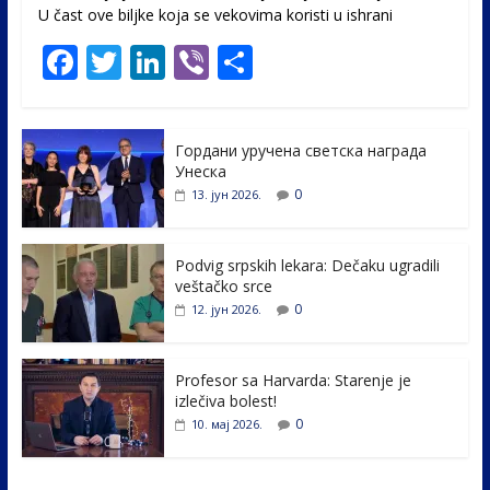
U čast ovе biljke koja se vekovima koristi u ishrani
F
T
Li
Vi
S
ac
w
n
b
h
e
itt
k
er
ar
Гордани уручена светска награда
b
er
e
e
Унеска
o
dI
0
13. јун 2026.
o
n
k
Podvig srpskih lekara: Dečaku ugradili
veštačko srce
0
12. јун 2026.
Profesor sa Harvarda: Starenje je
izlečiva bolest!
0
10. мај 2026.