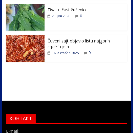
o
n
k
Tivat u čast žućenice
0
20. јун 2026.
Čuveni sajt objavio listu najgorih
srpskih jela
0
16. октобар 2025.
КОНТАКТ
E-mail: