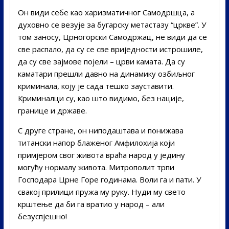
Он види себе као харизматичног Самодршца, а
духовно се везује за бугарску метастазу “цркве”. У
том заносу, Црногорски Самодржац, не види да се
све распало, да су се све вриједности истрошиле,
да су све зајмове појели – црви камата. Да су
каматари прешли давно на динамику озбиљног
криминала, коју је сада тешко зауставити.
Криминалци су, као што видимо, без нације,
границе и државе.
С друге стране, он ниподаштава и понижава
титански напор блаженог Амфилохија који
примјером свог живота враћа народ у једину
могућу нормалу живота. Митрополит трпи
Господара Црне Горе годинама. Воли га и пати. У
свакој прилици пружа му руку. Нуди му свето
крштење да би га вратио у народ – али
безуспјешно!