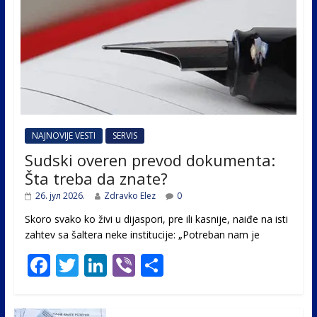
NAJNOVIJE VESTI
SERVIS
Sudski overen prevod dokumenta:
Šta treba da znate?
26. јул 2026.
Zdravko Elez
0
Skoro svako ko živi u dijaspori, pre ili kasnije, naiđe na isti
zahtev sa šaltera neke institucije: „Potreban nam je
F
T
Li
Vi
S
ac
w
n
b
h
e
itt
k
er
ar