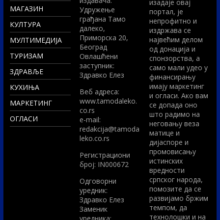
издавача:
изадаје овај
МАГАЗИН
Удружење
портал, је
грађана Тамо
непрофитно и
КУЛТУРА
далеко,
издржава се
Приморска 20,
највећим делом
МУЛТИМЕДИЈА
Београд
од донација и
ТУРИЗАМ
Овлашћени
спонзорства, а
заступник:
само мали удео у
ЗДРАВЉЕ
Здравко Елез
финансирању
имају маркетинг
КУХИЊА
Вeб адреса:
и огласи. Ако вам
www.tamodaleko.
МАРКЕТИНГ
се допада оно
co.rs
што радимо на
ОГЛАСИ
e-mail:
неговању веза
redakcija@tamoda
матице и
leko.co.rs
дијаспоре и
промовисању
Регистрациони
истинских
број: IN000672
вредности
српског народа,
Одговорни
помозите да се
уредник:
развијамо бржим
Здравко Елез
темпом, да
Заменик
технолошки и на
уредника: