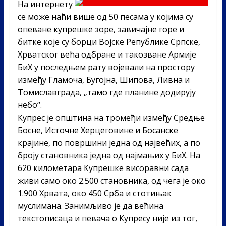
На интернету
се може наћи више од 50 песама у којима су
опеване купрешке зоре, завичајне горе и
битке које су борци Војске Републике Српске,
Хрватског већа одбране и такозване Армије
БиХ у последњем рату војевали на простору
између Гламоча, Бугојна, Шипова, Ливна и
Томиславграда, „тамо где планине додирују
небо“.
Купрес је општина на тромеђи између Средње
Босне, Источне Херцеговине и Босанске
крајине, по површини једна од највећих, а по
броју становника једна од најмањих у БиХ. На
620 километара Купрешке висоравни сада
живи само око 2.500 становника, од чега је око
1.900 Хрвата, око 450 Срба и стотињак
муслимана. Занимљиво је да већина
текстописаца и певача о Купресу није из тог,