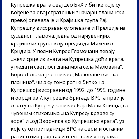
Купрешка врата овај део БиХ и битке које су
вођене за овај стратешки значајан планински
превој опевала је и Крајишка група Рај.
Купрешку висораван су опевале и Прелџије из
суседног Гламоча, једна од најчувенијих
крајишких група, коју предводи Миленко
Крндија. У песми Купрес Гламочани певају
„жели срце из ината на Купрешка доћи врата,
угледати светлост дана мога села Малована“.
Боро Дрљача је отпевао „Маловане висока
планино“, чија су тема ратне битке на
Купрешкој висоравни од 1992. до 1995. године
и борци из 7. купрешке бригаде ВРС, а први је
о рату на Купресу запевао Баја Мали Книнџа, са
чувеним стиховима „на Купресу крваве су
зоре“ и „од Зворника до Купрешких врата“, уз
које су се припадници ВРС на овом и осталим
ратиштима радовали и туговали у паузама