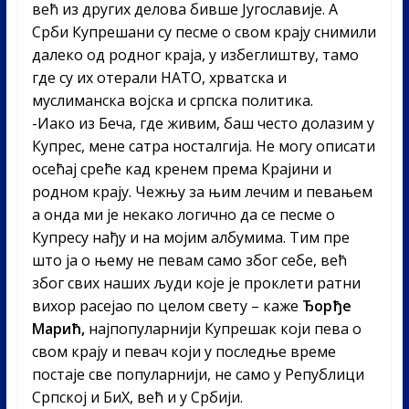
већ из других делова бивше Југославије. А
Срби Купрешани су песме о свом крају снимили
далеко од родног краја, у избеглиштву, тамо
где су их отерали НАТО, хрватска и
муслиманска војска и српска политика.
-Иако из Беча, где живим, баш често долазим у
Купрес, мене сатра носталгија. Не могу описати
осећај среће кад кренем према Крајини и
родном крају. Чежњу за њим лечим и певањем
а онда ми је некако логично да се песме о
Купресу нађу и на мојим албумима. Тим пре
што ја о њему не певам само због себе, већ
због свих наших људи које је проклети ратни
вихор расејао по целом свету – каже
Ђорђе
Марић,
најпопуларнији Купрешак који пева о
свом крају и певач који у последње време
постаје све популарнији, не само у Републици
Српској и БиХ, већ и у Србији.