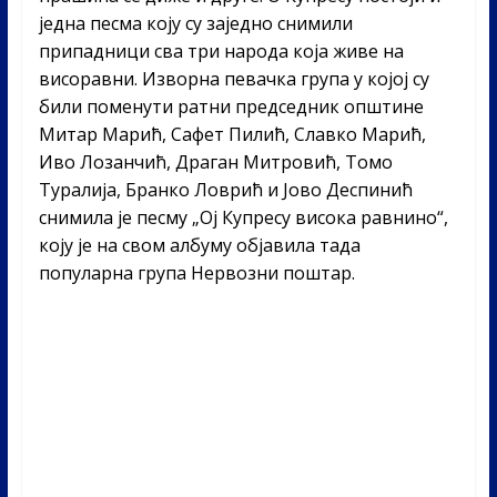
једна песма коју су заједно снимили
припадници сва три народа која живе на
висоравни. Изворна певачка група у којој су
били поменути ратни председник општине
Митар Марић, Сафет Пилић, Славко Марић,
Иво Лозанчић, Драган Митровић, Томо
Туралија, Бранко Ловрић и Јово Деспинић
снимила је песму „Ој Купресу висока равнино“,
коју је на свом албуму објавила тада
популарна група Нервозни поштар.