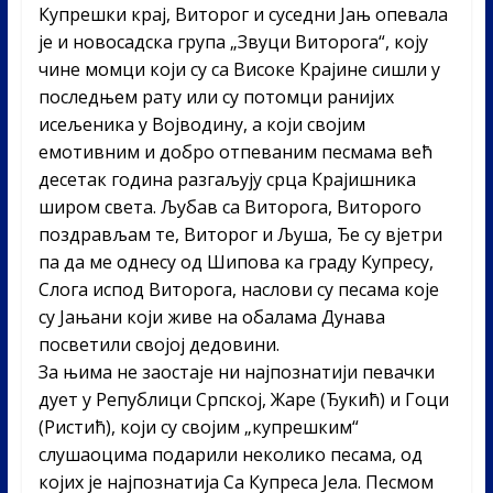
Купрешки крај, Виторог и суседни Јањ опевала
је и новосадска група „Звуци Виторога“, коју
чине момци који су са Високе Крајине сишли у
последњем рату или су потомци ранијих
исељеника у Војводину, а који својим
емотивним и добро отпеваним песмама већ
десетак година разгаљују срца Крајишника
широм света. Љубав са Виторога, Виторого
поздрављам те, Виторог и Љуша, Ђе су вјетри
па да ме однесу од Шипова ка граду Купресу,
Слога испод Виторога, наслови су песама које
су Јањани који живе на обалама Дунава
посветили својој дедовини.
За њима не заостаје ни најпознатији певачки
дует у Републици Српској, Жаре (Ђукић) и Гоци
(Ристић), који су својим „купрешким“
слушаоцима подарили неколико песама, од
којих је најпознатија Са Купреса Јела. Песмом