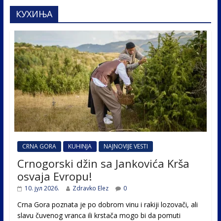
КУХИЊА
CRNA GORA
KUHINJA
NAJNOVIJE VESTI
Crnogorski džin sa Jankovića Krša
osvaja Evropu!
10. јул 2026.
Zdravko Elez
0
Crna Gora poznata je po dobrom vinu i rakiji lozovači, ali
slavu čuvenog vranca ili krstača mogo bi da pomuti