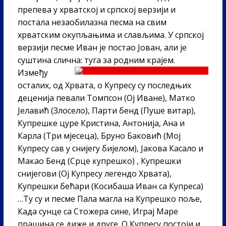
препева у хрватској и српској верзији и
постала незаобилазна песма на свим
хрватским окупљањима и слављима. У српској
верзији песме Иван је постао Јован, али је
суштина слична: туга за родним крајем.
Између
осталих, од Хрвата, о Купресу су последњих
деценија певали Томпсон (Ој Иване), Матко
Јелавић (Злосело), Парти бенд (Пуше витар),
Купрешке цуре Кристина, Антонија, Ана и
Карла (Три мјесеца), Бруно Баковић (Мој
Купресу сав у снијегу бијелом), Јакова Касало и
Макао Бенд (Срце купрешко) , Купрешки
снијегови (Ој Купресу легендо Хрвата),
Купрешки бећари (Косибаша Иван са Купреса)
…Ту су и песме Пала магла на Купрешко поље,
Када сунце са Стожера сине, Играј Маре
прашина се диже и друге. О Купресу постоји и