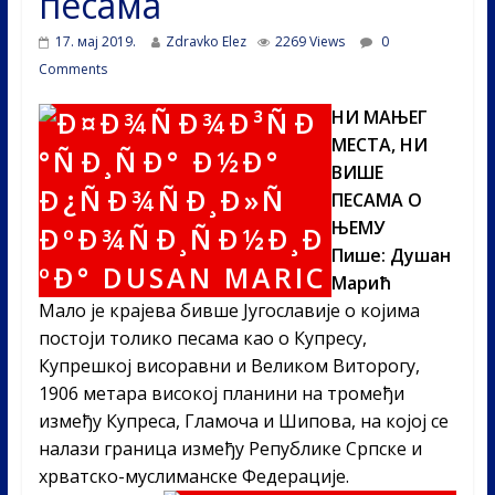
песама
17. мај 2019.
Zdravko Elez
2269 Views
0
Comments
НИ МАЊЕГ
МЕСТА, НИ
ВИШЕ
ПЕСАМА О
ЊЕМУ
Пише: Душан
Марић
Мало је крајева бивше Југославије о којима
постоји толико песама као о Купресу,
Купрешкој висоравни и Великом Виторогу,
1906 метара високој планини на тромеђи
између Купреса, Гламоча и Шипова, на којој се
налази граница између Републике Српске и
хрватско-муслиманске Федерације.