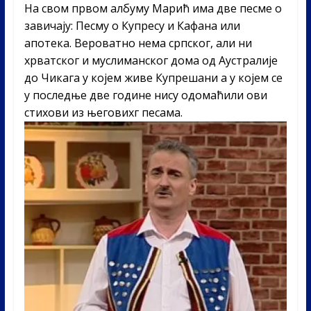
На свом првом албуму Марић има две песме о
завичају: Песму о Купресу и Кафана или
апотека. Вероватно нема српског, али ни
хрватског и муслиманског дома од Аустралије
до Чикага у којем живе Купрешани а у којем се
у последње две године нису одомаћили ови
стихови из његовихг песама.