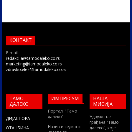
КОНТАКТ
E-mail:
redakcija@tamodaleko.co.rs
marketing@tamodaleko.co.rs
zdravko.elez@tamodaleko.co.rs
ТАМО
ИМПРЕСУМ
НАША
ДАЛЕКО
МИСИЈА
Портал: "Тамо
далеко"
Удружење
ДИЈАСПОРА
грађана “Тамо
Назив и седиште
ОТАЏБИНА
далеко”, које