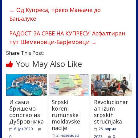
b
er
e
e
←
Од Купреса, преко Мањаче до
o
dI
Бањалуке
o
n
k
РАДОСТ ЗА СРБЕ НА КУПРЕСУ: Асфалтиран
пут Шеменовци-Барјемовци
→
Share This Post:
You May Also Like
И сами
Srpski
Revolucionar
бришемо
koreni
an izum
српство из
rumunske i
srpskih
Дубровника
moldavske
stručnjaka
nacije
6. јун 2020.
25. април
2. новембар
0
2023.
0