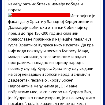
између ратних битака, између победа и
пораза.
Историјски је
факат да су Хрвати у Западној Херцеговини и
Далмацији већински етнички Срби, чији су
преци до пре 150-200 година славили
православне празнике и најчешће певали уз
гусле. Хрвати са Купреса нису изузетак. Да крв
није вода показују и песме о Купресу. Мада,
макар званично, у телевизијским и радио
програмима нападно игноришу народне
песме, у случају Купреса Хрвати су се угледали
на свој некадашњи српски народ и снимили
двадесетак песама о „крову Босне“.
Најпознатија међу њима је „Ој Иване
побратиме мио, је си л скоро на Купресу био,
јел Купрешко поље узорано, је л на њему жито
посијано“, која је доживела више од десет