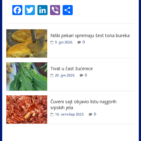
F
T
Li
Vi
S
ac
w
n
b
h
e
itt
k
er
ar
Niški pekari spremaju šest tona bureka
b
er
e
e
0
9. јул 2026.
o
dI
o
n
k
Tivat u čast žućenice
0
20. јун 2026.
Čuveni sajt objavio listu najgorih
srpskih jela
0
16. октобар 2025.