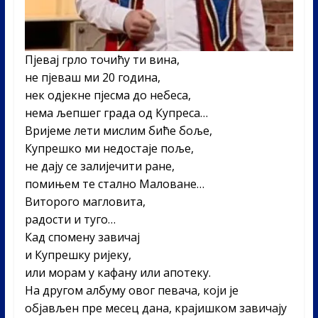
Пјевај грло точићу ти вина,
не пјеваш ми 20 година,
нек одјекне пјесма до небеса,
нема љепшег града од Купреса…
Вријеме лети мислим биће боље,
Купрешко ми недостаје поље,
не дају се залијечити ране,
помињем те стално Маловане…
Виторого магловита,
радости и туго…
Кад спомену завичај
и Купрешку ријеку,
или морам у кафану или апотеку.
На другом албуму овог певача, који је
објављен пре месец дана, крајишком завичају