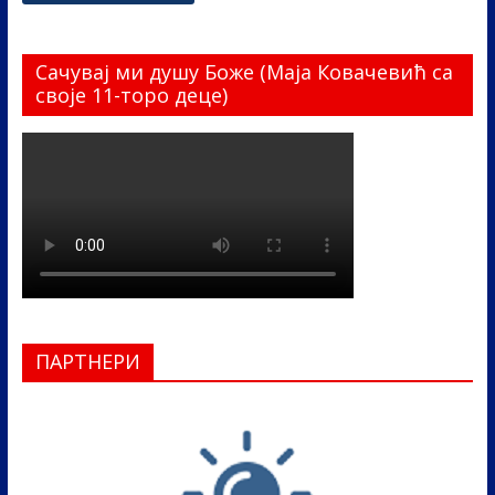
Сачувај ми душу Боже (Маја Ковачевић са
своје 11-торо деце)
ПАРТНЕРИ