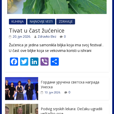
KUHINJA
NAJNOVIJE VESTI
ZDRAVLJE
Tivat u čast žućenice
20. јун 2026.
Zdravko Elez
0
Žućenica je jedina samonikla biljka koja ima svoj festival .
U čast ovе biljke koja se vekovima koristi u ishrani
F
T
Li
Vi
S
ac
w
n
b
h
e
itt
k
er
ar
Гордани уручена светска награда
b
er
e
e
Унеска
o
dI
0
13. јун 2026.
o
n
k
Podvig srpskih lekara: Dečaku ugradili
veštačko srce