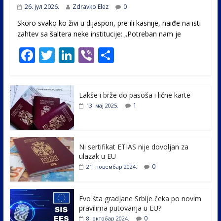
26. јул 2026.
Zdravko Elez
0
Skoro svako ko živi u dijaspori, pre ili kasnije, naiđe na isti
zahtev sa šaltera neke institucije: „Potreban nam je
F
T
Li
Vi
S
ac
w
n
b
h
e
itt
k
er
ar
Lakše i brže do pasoša i lične karte
b
er
e
e
1
13. мај 2025.
o
dI
o
n
k
Ni sertifikat ETIAS nije dovoljan za
ulazak u EU
0
21. новембар 2024.
Evo šta gradjane Srbije čeka po novim
pravilima putovanja u EU?
0
8. октобар 2024.