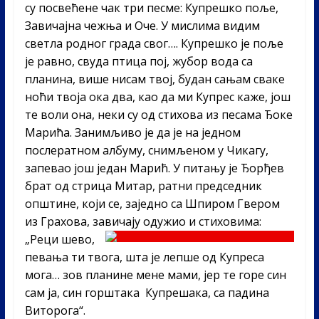
су посвећене чак три песме: Купрешко поље,
Завичајна чежња и Оче.
У мислима видим
светла родног града свог….
Купрешко је поље
је равно,
свуда птица пој,
жубор вода са
планина,
више нисам твој,
будан сањам сваке
ноћи твоја ока два,
као да ми Купрес каже, још
те воли она, неки су од стихова из песама Ђоке
Марића. Занимљиво је да је на једном
послератном албуму, снимљеном у Чикагу,
запевао још један Марић. У питању је Ђорђев
брат од стрица Митар, ратни председник
општине, који се, заједно са Шпиром Гвером
из Грахова, завичају одужио и стиховима:
„Реци шево,
певања ти твога,
шта је лепше од Купреса
мога…
зов планине мене мами,
јер те горе син
сам ја,
син горштака Купрешака,
са падина
Виторога“.