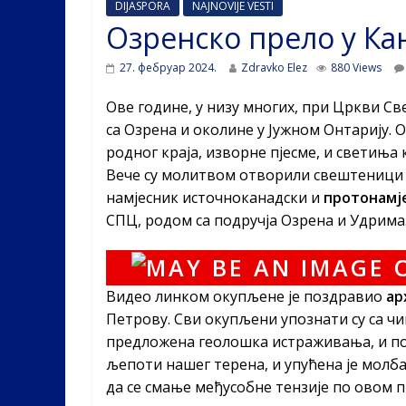
DIJASPORA
NAJNOVIJE VESTI
Озренско прело у Ка
27. фебруар 2024.
Zdravko Elez
880 Views
Ове године, у низу многих, при Цркви Св
са Озрена и околине у Јужном Онтарију. О
родног краја, изворне пјесме, и светиња 
Вече су молитвом отворили свештеници
намјесник источноканадски и
протонамје
СПЦ, родом са подручја Озрена и Удрима
Видео линком окупљене је поздравио
ар
Петрову. Сви окупљени упознати су са чи
предложена геолошка истраживања, и по
љепоти нашег терена, и упућена је молба
да се смање међусобне тензије по овом 