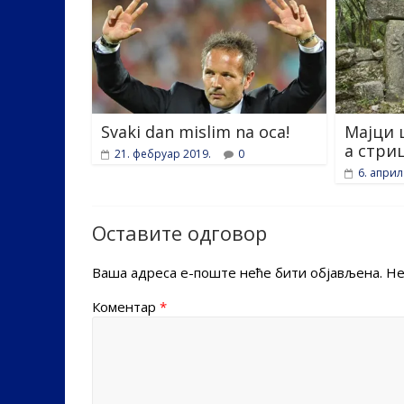
Svaki dan mislim na oca!
Мајци 
а стри
21. фебруар 2019.
0
6. април
Оставите одговор
Ваша адреса е-поште неће бити објављена.
Не
Коментар
*