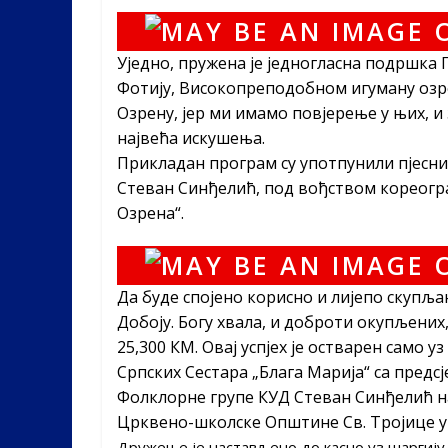
Уједно, пружена је једногласна подршка
Фотију, Високопреподобном игуману озр
Озрену, јер ми имамо повјерење у њих, и
највећа искушења.
Прикладан програм су употпунили пјесн
Стеван Синђелић, под вођством кореог
Озрена“.
Да буде спојено корисно и лијепо скупља
Добоју. Богу хвала, и доброти окупљених,
25,300 КМ. Овај успјех је остварен само
Српских Сестара „Блага Марија“ са пред
Фолклорне групе КУД Стеван Синђелић н
Црквено-школске Општине Св. Тројице у
Дружење је настављено до касно уз шаргију 