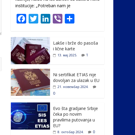
institucije: „Potreban nam je
F
T
Li
Vi
S
ac
w
n
b
h
e
itt
k
er
ar
Lakše i brže do pasoša
b
er
e
e
i lične karte
o
dI
1
13. мај 2025.
o
n
k
Ni sertifikat ETIAS nije
dovoljan za ulazak u EU
21. новембар 2024.
0
Evo šta gradjane Srbije
čeka po novim
pravilima putovanja u
EU?
0
8. октобар 2024.