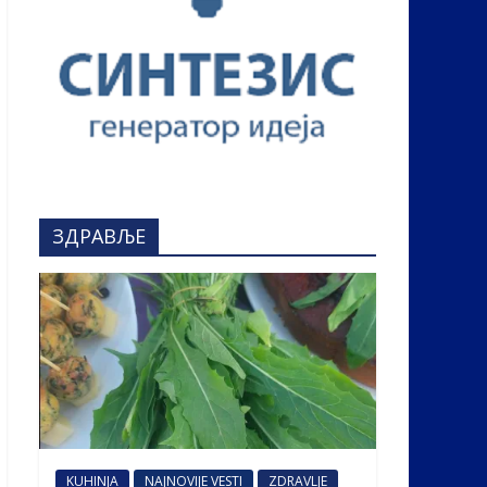
ЗДРАВЉЕ
KUHINJA
NAJNOVIJE VESTI
ZDRAVLJE