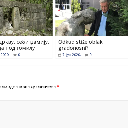
цркву, себи џамију,
Odkud stiže oblak
ца под гомилу
gradonosni?
 2020.
0
7. јун 2020.
0
опходна поља су означена
*