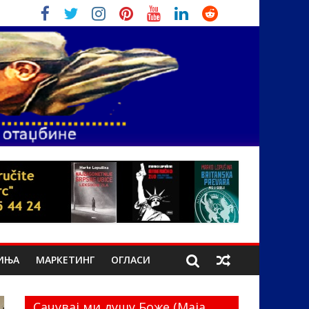
ИЊА
МАРКЕТИНГ
ОГЛАСИ
Сачувај ми душу Боже (Маја