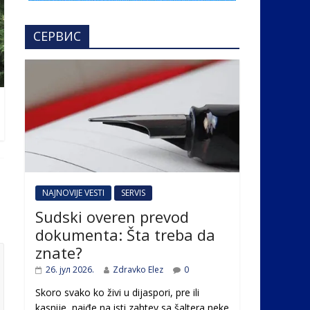
СЕРВИС
NAJNOVIJE VESTI
SERVIS
Sudski overen prevod
dokumenta: Šta treba da
znate?
26. јул 2026.
Zdravko Elez
0
Skoro svako ko živi u dijaspori, pre ili
kasnije, naiđe na isti zahtev sa šaltera neke