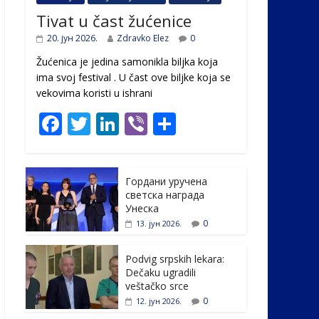
Tivat u čast žućenice
20. јун 2026.
Zdravko Elez
0
Žućenica je jedina samonikla biljka koja
ima svoj festival . U čast ovе biljke koja se
vekovima koristi u ishrani
F
T
Li
Vi
S
ac
w
n
b
h
e
itt
k
er
ar
Гордани уручена
b
er
e
e
светска награда
o
dI
Унеска
0
13. јун 2026.
o
n
k
Podvig srpskih lekara:
Dečaku ugradili
veštačko srce
0
12. јун 2026.