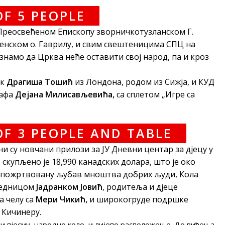
 Преосвећеном Епископу зворничкотузланском Г.
енском о. Гаврилу, и свим свештеницима СПЦ на
 знамо да Црква неће оставити свој народ, па и кроз
ик
Драгиша Тошић
из Лондона, родом из Сижја, и КУД
рафа
Дејана Милисављевића,
са сплетом „Игре са
ни су новчани прилози за ЈУ Дневни центар за дјецу у
 скупљено је 18,990 канадских долара, што је око
 уз пожртвовану љубав мноштва добрих људи, Кола
сједницом
Јадранком Јовић
, родитеља и дјеце
а челу са
Мери Чикић,
и широкогруде подршке
 Кичинеру.
и пјесму, народно коло, и лијепо расположење. До виђења