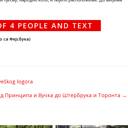
о са Фејсбука)
rveškog logora
д Принципа и Вучка до Штербрука и Торонта
→