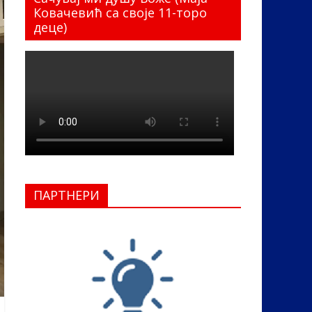
Ковачевић са своје 11-торо
деце)
ПАРТНЕРИ