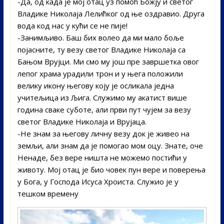
-Да, од када је мој отац уз помоћ Божју и светог
Владике Николаја Лелићког од ње оздравио. Друга
вода код нас у кући се не пије!
-Занимљиво. Баш бих волео да ми мало боље
појасните, ту везу светог Владике Николаја са
Бањом Врујци. Ми смо му још пре завршетка овог
лепог храма урадили трон и у њега положили
велику икону његову коју је осликала једна
учитељица из Љига. Служимо му акатист више
година сваке суботе, али први пут чујем за везу
светог Владике Николаја и Врујаца.
-Не знам за његову личну везу док је живео на
земљи, али знам да је помогао мом оцу. Знате, оче
Ненаде, без вере ништа не можемо постићи у
животу. Мој отац је био човек пун вере и поверења
у Бога, у Господа Исуса Хроиста. Служио је у
тешком времену