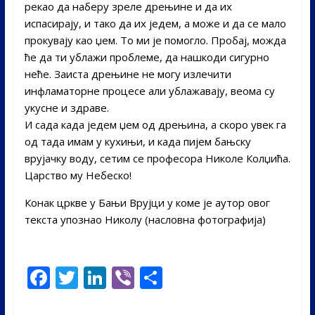
рекао да наберу зреле дрењине и да их
испасирају, и тако да их једем, а може и да се мало
прокувају као џем. То ми је помогло. Пробај, можда
ће да ти ублажи проблеме, да нашкоди сигурно
неће. Заиста дрењине не могу излечити
инфламаторне процесе али ублажавају, веома су
укусне и здраве.
И сада кадa једем џем од дрењина, а скоро увек га
од тада имам у кухињи, и када пијем бањску
врујачку воду, сетим се професора Николе Колџића.
Царство му Небеско!
Конак цркве у Бањи Врујци у коме је аутор овог
текста упознао Николу (насловна фотографија)
F
T
Li
Vi
S
ac
w
n
b
h