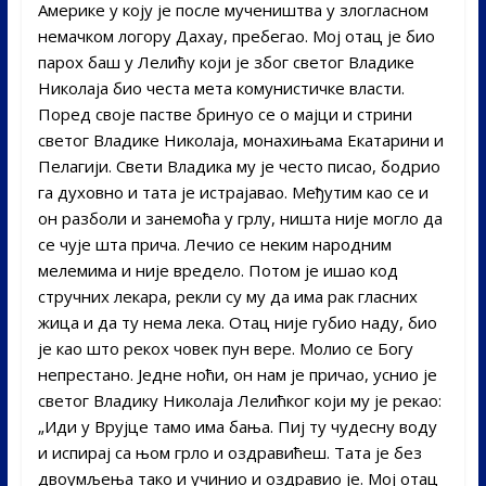
Америке у коју је после мучеништва у злогласном
немачком логору Дахау, пребегао. Мој отац је био
парох баш у Лелићу који је због светог Владике
Николаја био честа мета комунистичке власти.
Поред своје пастве бринуо се о мајци и стрини
светог Владике Николаја, монахињама Екатарини и
Пелагији. Свети Владика му је често писао, бодрио
га духовно и тата је истрајавао. Међутим као се и
он разболи и занемоћа у грлу, ништа није могло да
се чује шта прича. Лечио се неким народним
мелемима и није вредело. Потом је ишао код
стручних лекара, рекли су му да има рак гласних
жица и да ту нема лека. Отац није губио наду, био
је као што рекох човек пун вере. Молио се Богу
непрестано. Једне ноћи, он нам је причао, уснио је
светог Владику Николаја Лелићког који му је рекао:
„Иди у Врујце тамо има бања. Пиј ту чудесну воду
и испирај са њом грло и оздравићеш. Тата је без
двоумљења тако и учинио и оздравио је. Мој отац