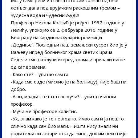
Могу само рећи из свега што сам сазнао од оног
летњег дана под врујачким раскошним тремом –
чудесна вода и чудесни људи!
Професор Никола Колџић је рођен 1937. године у
Лелићу, упокојио се 2. фебруара 2016. године у
Београду на кардиоваскуларној клиници
„Дедиње“. Последњи наш земаљски сусрет био је у
Ваљеву ипред болничког храма светих Врача.
Седели смо на клупи испред храма и причали више
од сат времена.
-Како сте? – упитао сам га.
-Када смо овде (мислио је на болницу), није баш ни
добро.
-А ви, млади сте шта вас мучи? – упита очински
професор.
-Мучи ме професоре колитис.
-Ух, знам како је то незгодно. Имао сам и ја нешто
слично када сам био мали. Ништа нису знали ни
родитељи ни лекари шта да чине, док им неко није