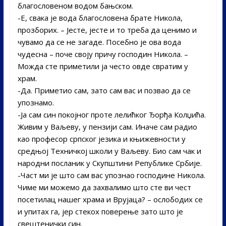
благословеном водом бањском.
-Е, свака је вода благословена брате Никола,
прозборих. – Јесте, јесте и то треба да ценимо и
чувамо да се не загаде. Посебно је ова вода
чудесна – поче своју причу господин Никола. –
Можда сте приметили ја често овде свратим у
храм.
-Да. Приметио сам, зато сам вас и позвао да се
упознамо.
-Ја сам син покојног проте лелићког Ђорђа Колџића.
Живим у Ваљеву, у пензији сам. Иначе сам радио
као професор српског језика и књижевности у
средњој Техничкој школи у Ваљеву. Био сам чак и
народни посланик у Скупштини Републике Србије.
-Част ми је што сам вас упознао господине Никола.
Чиме ми можемо да захвалимо што сте ви чест
посетилац нашег храма и Врујаца? – ослободих се
и упитах га, јер стекох поверење зато што је
свештенички син.