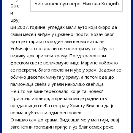
Био човек пун вере: Никола Колџић
Бањ
и
Вруј
ци 2007. године, угледах мали ауто који скоро да
сваки месец виђам у црквеној порти. Возач овог
аута је старији господин али веома виталан.
Уобичајено поздрави све оне који му се нађу на
видику док прилази храму. Пред храмовном
фреском свете великомученице Марине побожно
се прекрсти, благо поклони и уђе у храм. Задржи се
обично десетак минута у храму, а потом оде до
палионица свећа и упали неколико свећица.
Нешто ме заинтересовало: ко је тај човек?
Пријатно изгледа, а причала ми је радница у
продавници свећа сестра у Христу Биљана да је
веома љубазан и одмерен човек.
Отишао сам до храма. Видевши ме у мантији, овај
загонетни господин приђе и уз благ осмех рече: