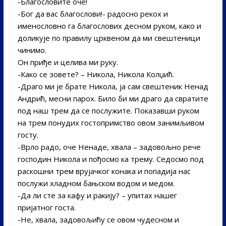
-Благословите оче!
-Бог да вас благослови!- радосно рекох и
именословно га благослових десном руком, како и
доликује по правилу црквеном да ми свештеници
чинимо.
Он приђе и целива ми руку.
-Како се зовете? – Никола, Никола Колџић.
-Драго ми је брате Никола, ја сам свештеник Ненад
Андрић, месни парох. Било би ми драго да свратите
под наш трем да се послужите. Показавши руком
на трем понудих гостопримство овом занимљивом
госту.
-Врло радо, оче Ненаде, хвала – задовољно рече
господин Никола и пођосмо ка трему. Седосмо под
раскошни трем врујачког конака и попадија нас
послужи хладном бањском водом и медом.
-Да ли сте за кафу и ракију? – упитах нашег
пријатног госта.
-Не, хвала, задовољићу се овом чудесном и