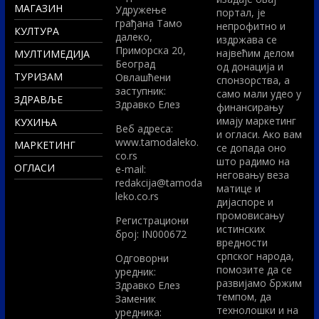
МАГАЗИН
Удружење
портал, је
грађана Тамо
непрофитно и
КУЛТУРА
далеко,
издржава се
Приморска 20,
највећим делом
МУЛТИМЕДИЈА
Београд
од донација и
ТУРИЗАМ
Овлашћени
спонзорства, а
заступник:
само мали удео у
ЗДРАВЉЕ
Здравко Елез
финансирању
имају маркетинг
КУХИЊА
Вeб адреса:
и огласи. Ако вам
www.tamodaleko.
МАРКЕТИНГ
се допада оно
co.rs
што радимо на
ОГЛАСИ
e-mail:
неговању веза
redakcija@tamoda
матице и
leko.co.rs
дијаспоре и
промовисању
Регистрациони
истинских
број: IN000672
вредности
српског народа,
Одговорни
помозите да се
уредник:
развијамо бржим
Здравко Елез
темпом, да
Заменик
технолошки и на
уредника: