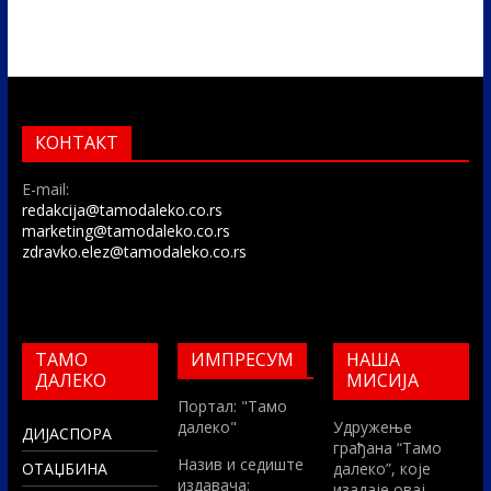
КОНТАКТ
E-mail:
redakcija@tamodaleko.co.rs
marketing@tamodaleko.co.rs
zdravko.elez@tamodaleko.co.rs
ТАМО
ИМПРЕСУМ
НАША
ДАЛЕКО
МИСИЈА
Портал: "Тамо
далеко"
Удружење
ДИЈАСПОРА
грађана “Тамо
Назив и седиште
ОТАЏБИНА
далеко”, које
издавача:
изадаје овај