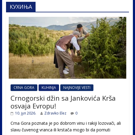
КУХИЊА
CRNA GORA
KUHINJA
NAJNOVIJE VESTI
Crnogorski džin sa Jankovića Krša
osvaja Evropu!
10. јул 2026.
Zdravko Elez
0
Crna Gora poznata je po dobrom vinu i rakiji lozovači, ali
slavu čuvenog vranca ili krstača mogo bi da pomuti