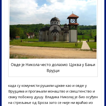
Овде је Никола често долазио: Црква у Бањи
Врујци
када су комунисти рушили цркве као и овде у
Врујцима и прогањали монаштво и свештенство и
сваку побожну душу. Владика Николај је био осуђен
на стрељање од Броза зато се није ни враћао из