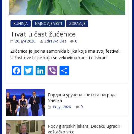
KUHINJA
NAJNOVIJE VESTI
ZDRAVLJE
Tivat u čast žućenice
20. јун 2026.
Zdravko Elez
0
Žućenica je jedina samonikla biljka koja ima svoj festival .
U čast ovе biljke koja se vekovima koristi u ishrani
F
T
Li
Vi
S
ac
w
n
b
h
e
itt
k
er
ar
Гордани уручена светска награда
b
er
e
e
Унеска
o
dI
0
13. јун 2026.
o
n
k
Podvig srpskih lekara: Dečaku ugradili
veštačko srce