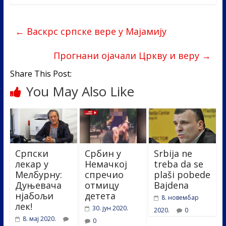
e
itt
k
er
ar
b
er
e
e
←
Васкрс српске вере у Мајамију
o
dI
o
n
Прогнани ојачали Цркву и веру
→
k
Share This Post:
You May Also Like
Српски
Србин у
Srbija ne
лекар у
Немачкој
treba da se
Мелбурну:
спречио
plaši pobede
Дуњевача
отмицу
Bajdena
нјабољи
детета
8. новембар
лек!
30. јун 2020.
2020.
0
8. мај 2020.
0