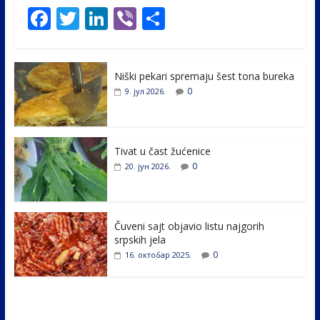
F
T
Li
Vi
S
ac
w
n
b
h
e
itt
k
er
ar
Niški pekari spremaju šest tona bureka
b
er
e
e
0
9. јул 2026.
o
dI
o
n
k
Tivat u čast žućenice
0
20. јун 2026.
Čuveni sajt objavio listu najgorih
srpskih jela
0
16. октобар 2025.