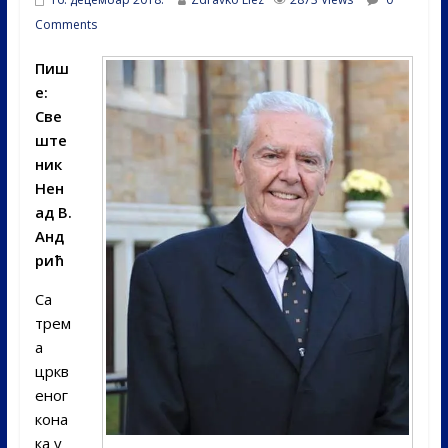
Comments
Пиш
е:
Све
ште
ник
Нен
ад В.
Анд
рић
Са
трем
а
цркв
еног
кона
ка у