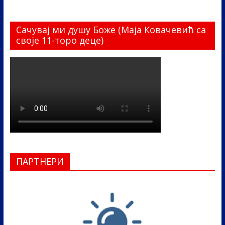
Сачувај ми душу Боже (Маја Ковачевић са
своје 11-торо деце)
ПАРТНЕРИ