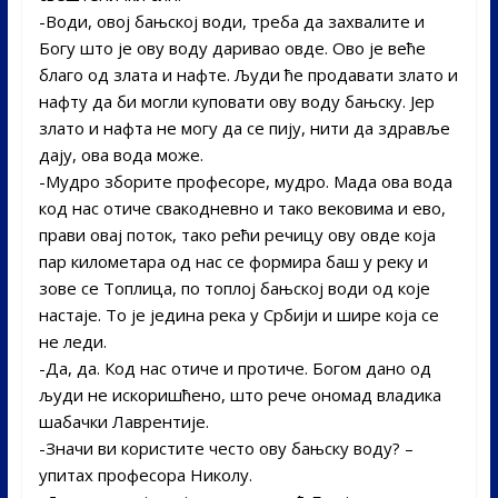
-Води, овој бањској води, треба да захвалите и
Богу што је ову воду даривао овде. Ово је веће
благо од злата и нафте. Људи ће продавати злато и
нафту да би могли куповати ову воду бањску. Јер
злато и нафта не могу да се пију, нити да здравље
дају, ова вода може.
-Мудро зборите професоре, мудро. Мада ова вода
код нас отиче свакодневно и тако вековима и ево,
прави овај поток, тако рећи речицу ову овде која
пар километара од нас се формира баш у реку и
зове се Топлица, по топлој бањској води од које
настаје. То је једина река у Србији и шире која се
не леди.
-Да, да. Код нас отиче и протиче. Богом дано од
људи не искоришћено, што рече ономад владика
шабачки Лаврентије.
-Значи ви користите често ову бањску воду? –
упитах професора Николу.