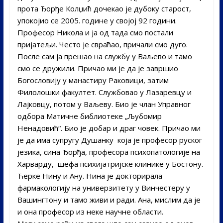
прота Ђорђе Колџић дочекао је дубоку старост,
упокојио се 2005. године у својој 92 години.
Професор Никола и ја од тада смо постали
пријатељи. Често је свраћао, причали смо дуго.
После сам ја прешао на службу у Ваљево и тамо
смо се дружили. Причао ми је да је завршио
Богословију у манастиру Раковици, затим
Филолошки факултет. Службовао у Лазаревцу и
Лајковцу, потом у Ваљеву. Био је члан Управног
одбора Матичне библиотеке „Љубомир
Ненадовић“. Био је добар и драг човек. Причао ми
је да има супругу Душанку која је професор руског
језика, сина Ђорђа, професора психопатологије на
Харварду, шефа психијатријске клинике у Бостону.
Ћерке Нину и Aну. Нина је докторирала
фармакологију на универзитету у Винчестеру у
Вашингтону и тамо живи и ради. Ана, мислим да је
и она професор из неке научне области.