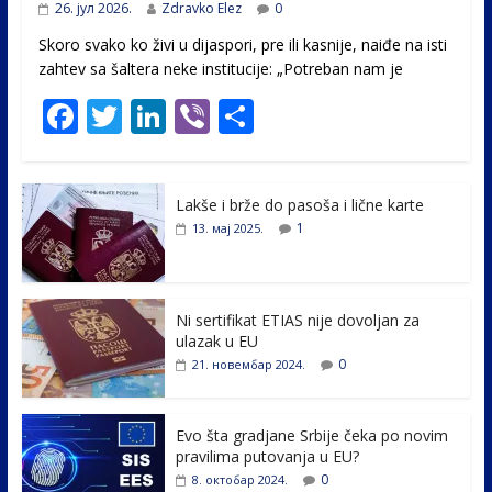
26. јул 2026.
Zdravko Elez
0
Skoro svako ko živi u dijaspori, pre ili kasnije, naiđe na isti
zahtev sa šaltera neke institucije: „Potreban nam je
F
T
Li
Vi
S
ac
w
n
b
h
e
itt
k
er
ar
Lakše i brže do pasoša i lične karte
b
er
e
e
1
13. мај 2025.
o
dI
o
n
k
Ni sertifikat ETIAS nije dovoljan za
ulazak u EU
0
21. новембар 2024.
Evo šta gradjane Srbije čeka po novim
pravilima putovanja u EU?
0
8. октобар 2024.