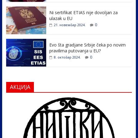
o
n
k
Ni sertifikat ETIAS nije dovoljan za
ulazak u EU
0
21. новембар 2024.
Evo šta gradjane Srbije čeka po novim
pravilima putovanja u EU?
0
8. октобар 2024.
АКЦИЈА