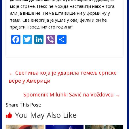
моје стране. Неко ће можда наставити након тога,
али ја више не. Нема шта више ни у форми ну у
теми. Сва енергија је ушла у овај филм и он ће
трајати наредних сто година“.
F
T
Li
Vi
S
ac
w
n
b
h
e
itt
k
er
ar
b
er
e
e
←
Светиња која је ударила темељ српске
o
dI
вере у Америци
o
n
k
Spomenik Milunki Savić na Voždovcu
→
Share This Post:
You May Also Like