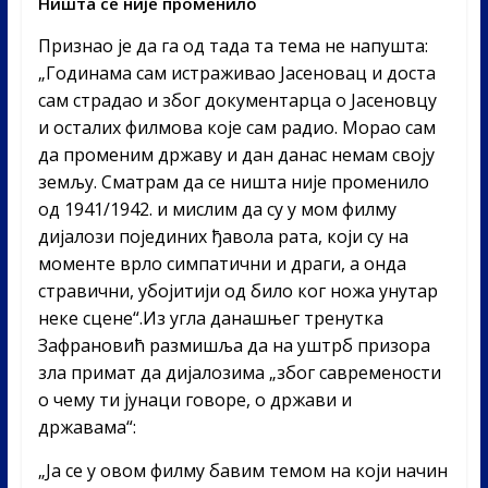
Ништа се није променило
Признао је да га од тада та тема не напушта:
„Годинама сам истраживао Јасеновац и доста
сам страдао и због документарца о Јасеновцу
и осталих филмова које сам радио. Морао сам
да променим државу и дан данас немам своју
земљу. Сматрам да се ништа није променило
од 1941/1942. и мислим да су у мом филму
дијалози појединих ђавола рата, који су на
моменте врло симпатични и драги, а онда
стравични, убојитији од било ког ножа унутар
неке сцене“.Из угла данашњег тренутка
Зафрановић размишља да на уштрб призора
зла примат да дијалозима „због савремености
о чему ти јунаци говоре, о држави и
државама“:
„Ја се у овом филму бавим темом на који начин