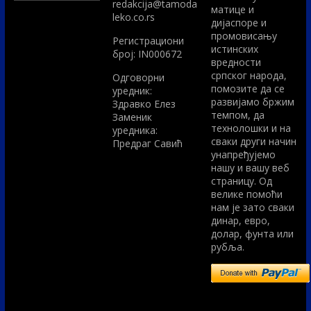
redakcija@tamoda
матице и
leko.co.rs
дијаспоре и
промовисању
Регистрациони
истинских
број: IN000672
вредности
српског народа,
Одговорни
помозите да се
уредник:
развијамо бржим
Здравко Елез
темпом, да
Заменик
технолошки и на
уредника:
сваки други начин
Предраг Савић
унапређујемо
нашу и вашу веб
страницу. Од
велике помоћи
нам је зато сваки
динар, евро,
долар, фунта или
рубља.