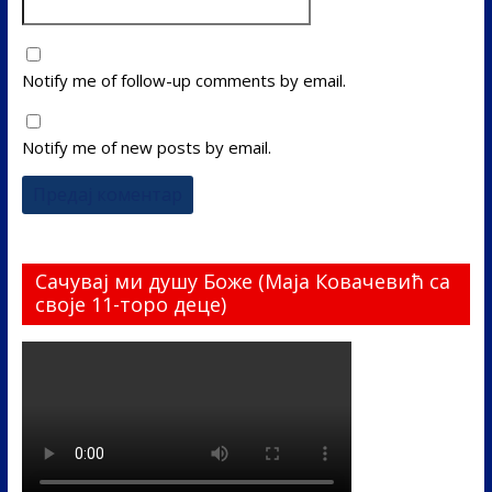
Notify me of follow-up comments by email.
Notify me of new posts by email.
Сачувај ми душу Боже (Маја Ковачевић са
своје 11-торо деце)