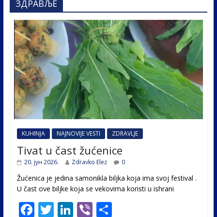
ЗДРАВЉЕ
KUHINJA
NAJNOVIJE VESTI
ZDRAVLJE
Tivat u čast žućenice
20. јун 2026.
Zdravko Elez
0
Žućenica je jedina samonikla biljka koja ima svoj festival .
U čast ovе biljke koja se vekovima koristi u ishrani
F
T
Li
Vi
S