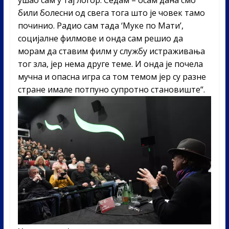
били болесни од свега тога што је човек тамо
починио. Радио сам тада ‘Муке по Мати’,
социјалне филмове и онда сам решио да
морам да ставим филм у службу истраживања
тог зла, јер нема друге теме. И онда је почела
мучна и опасна игра са том темом јер су разне
стране имале потпуно супротно становиште“.