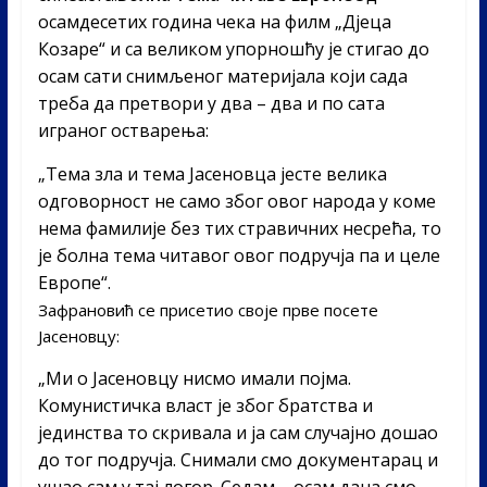
осамдесетих година чека на филм „Дјеца
Козаре“ и са великом упорношћу је стигао до
осам сати снимљеног материјала који сада
треба да претвори у два – два и по сата
играног остварења:
„Тема зла и тема Јасеновца јесте велика
одговорност не само због овог народа у коме
нема фамилије без тих стравичних несрећа, то
је болна тема читавог овог подручја па и целе
Европе“.
Зафрановић се присетио своје прве посете
Јасеновцу:
„Ми о Јасеновцу нисмо имали појма.
Комунистичка власт је због братства и
јединства то скривала и ја сам случајно дошао
до тог подручја. Снимали смо документарац и
ушао сам у тај логор. Седам – осам дана смо