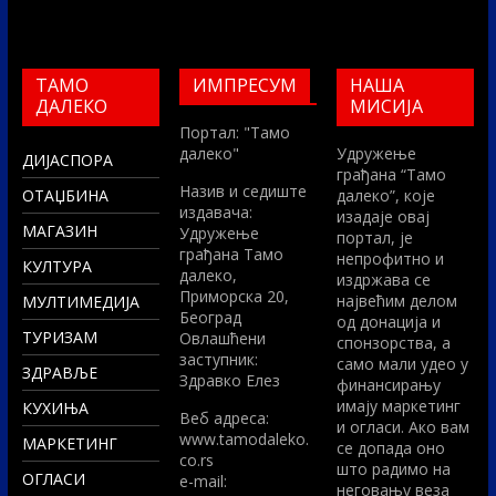
ТАМО
ИМПРЕСУМ
НАША
ДАЛЕКО
МИСИЈА
Портал: "Тамо
далеко"
Удружење
ДИЈАСПОРА
грађана “Тамо
Назив и седиште
ОТАЏБИНА
далеко”, које
издавача:
изадаје овај
МАГАЗИН
Удружење
портал, је
грађана Тамо
непрофитно и
КУЛТУРА
далеко,
издржава се
Приморска 20,
највећим делом
МУЛТИМЕДИЈА
Београд
од донација и
ТУРИЗАМ
Овлашћени
спонзорства, а
заступник:
само мали удео у
ЗДРАВЉЕ
Здравко Елез
финансирању
имају маркетинг
КУХИЊА
Вeб адреса:
и огласи. Ако вам
www.tamodaleko.
МАРКЕТИНГ
се допада оно
co.rs
што радимо на
ОГЛАСИ
e-mail:
неговању веза