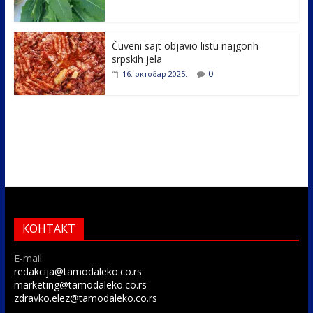
Čuveni sajt objavio listu najgorih
srpskih jela
0
16. октобар 2025.
КОНТАКТ
E-mail:
redakcija@tamodaleko.co.rs
marketing@tamodaleko.co.rs
zdravko.elez@tamodaleko.co.rs