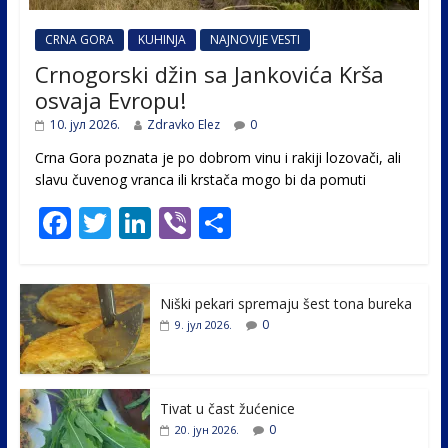
CRNA GORA
KUHINJA
NAJNOVIJE VESTI
Crnogorski džin sa Jankovića Krša
osvaja Evropu!
10. јул 2026.
Zdravko Elez
0
Crna Gora poznata je po dobrom vinu i rakiji lozovači, ali
slavu čuvenog vranca ili krstača mogo bi da pomuti
F
T
Li
Vi
S
ac
w
n
b
h
e
itt
k
er
ar
Niški pekari spremaju šest tona bureka
b
er
e
e
0
9. јул 2026.
o
dI
o
n
k
Tivat u čast žućenice
0
20. јун 2026.