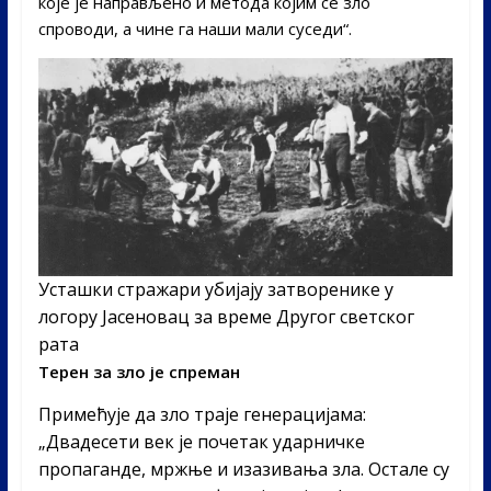
које је направљено и метода којим се зло
спроводи, а чине га наши мали суседи“.
Усташки стражари убијају затворенике у
логору Јасеновац за време Другог светског
рата
Терен за зло је спреман
Примећује да зло траје генерацијама:
„Двадесети век је почетак ударничке
пропаганде, мржње и изазивања зла. Остале су