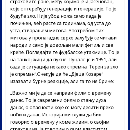
страховите ране, међу којима је и Јасеновац,
које оптерећују генерације и генерације. То је
будуће зло. Није убод ножа само када је
почињен, већ расте са годинама, од уста до
уста, стварањем митова. Употребом тих
митова у пропагадне сврхе залуђују се читави
народи и само је довољан мали фитиљ и све
креће. Погледајте те фудбалске утакмице. То је
на танкој жици да пукне. Пуцало је и 1991, али
сада је ситуација некако спремна. Терен за зло
је спреман“.Очекује да ће „Дјеца Козаре“
изазвати бурне реакције, али га то не брине:
„Важно ми је да се направи филм о времену
данас. То је савремени филм о стању духа
данас, о опасности које се могу десити преко
ноћи и данас. Историја ми служи да бих
говорио о времену у коме живим, о својим
страховима. Ја говорим о свом властитом