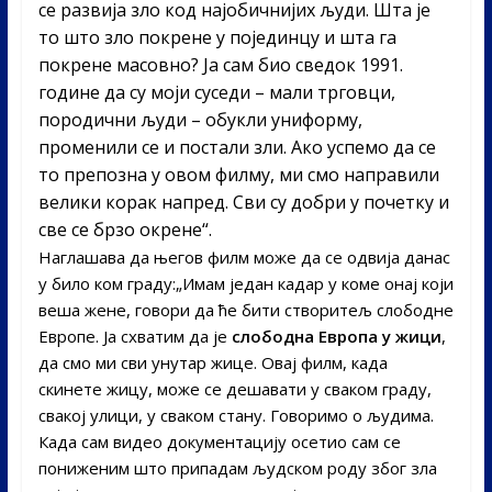
се развија зло код најобичнијих људи. Шта је
то што зло покрене у појединцу и шта га
покрене масовно? Ја сам био сведок 1991.
године да су моји суседи – мали трговци,
породични људи – обукли униформу,
променили се и постали зли. Ако успемо да се
то препозна у овом филму, ми смо направили
велики корак напред. Сви су добри у почетку и
све се брзо окрене“.
Наглашава да његов филм може да се одвија данас
у било ком граду:„Имам један кадар у коме онај који
веша жене, говори да ће бити створитељ слободне
Европе. Ја схватим да је
слободна Европа у жици
,
да смо ми сви унутар жице. Овај филм, када
скинете жицу, може се дешавати у сваком граду,
свакој улици, у сваком стану. Говоримо о људима.
Када сам видео документацију осетио сам се
пониженим што припадам људском роду због зла