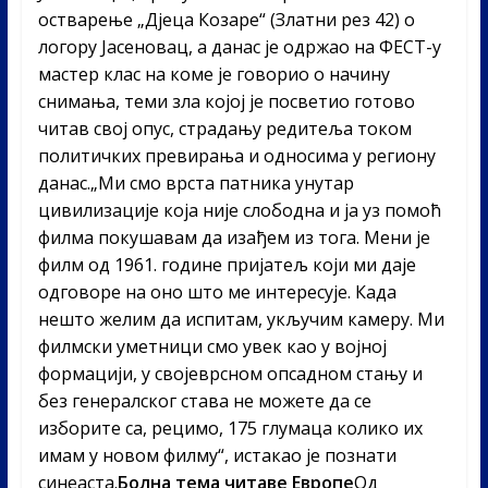
остварење „Дјеца Козаре“ (Златни рез 42) о
логору Јасеновац, а данас је одржао на ФЕСТ-у
мастер клас на коме је говорио о начину
снимања, теми зла којој је посветио готово
читав свој опус, страдању редитеља током
политичких превирања и односима у региону
данас.„Ми смо врста патника унутар
цивилизације која није слободна и ја уз помоћ
филма покушавам да изађем из тога. Мени је
филм од 1961. године пријатељ који ми даје
одговоре на оно што ме интересује. Када
нешто желим да испитам, укључим камеру. Ми
филмски уметници смо увек као у војној
формацији, у својеврсном опсадном стању и
без генералског става не можете да се
изборите са, рецимо, 175 глумаца колико их
имам у новом филму“, истакао је познати
синеаста.
Болна тема читаве Европе
Од