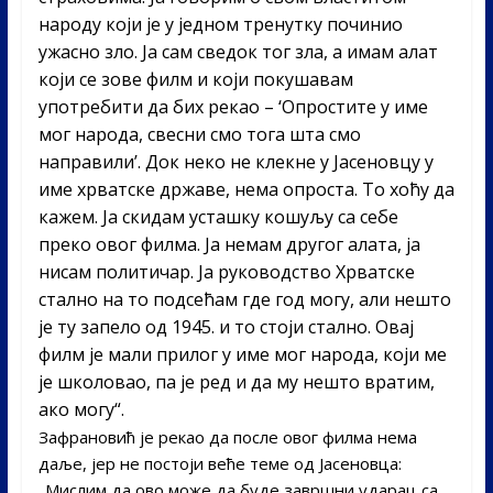
народу који је у једном тренутку починио
ужасно зло. Ја сам сведок тог зла, а имам алат
који се зове филм и који покушавам
употребити да бих рекао – ‘Опростите у име
мог народа, свесни смо тога шта смо
направили’. Док неко не клекне у Јасеновцу у
име хрватске државе, нема опроста. То хоћу да
кажем. Ја скидам усташку кошуљу са себе
преко овог филма. Ја немам другог алата, ја
нисам политичар. Ја руководство Хрватске
стално на то подсећам где год могу, али нешто
је ту запело од 1945. и то стоји стално. Овај
филм је мали прилог у име мог народа, који ме
је школовао, па је ред и да му нешто вратим,
ако могу“.
Зафрановић је рекао да после овог филма нема
даље, јер не постоји веће теме од Јасеновца:
„Мислим да ово може да буде завршни ударац са