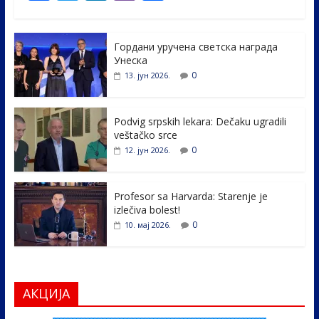
ac
w
n
b
h
e
itt
k
er
ar
Гордани уручена светска награда
b
er
e
e
Унеска
o
dI
0
13. јун 2026.
o
n
k
Podvig srpskih lekara: Dečaku ugradili
veštačko srce
0
12. јун 2026.
Profesor sa Harvarda: Starenje je
izlečiva bolest!
0
10. мај 2026.
АКЦИЈА