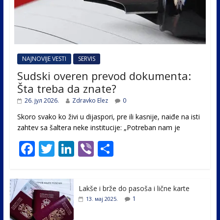
NAJNOVIJE VESTI
SERVIS
Sudski overen prevod dokumenta:
Šta treba da znate?
26. јул 2026.
Zdravko Elez
0
Skoro svako ko živi u dijaspori, pre ili kasnije, naiđe na isti
zahtev sa šaltera neke institucije: „Potreban nam je
F
T
Li
Vi
S
ac
w
n
b
h
e
itt
k
er
ar
Lakše i brže do pasoša i lične karte
b
er
e
e
1
13. мај 2025.
o
dI