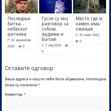
Последња
Гусле су мој
Место где и
битка
разговор са
камен има
небеског
собом,
ожиљак
ратника
људима и
30. март 2022.
Богом!
22. децембар
0
3. мај 2024.
2020.
0
0
Оставите одговор
Ваша адреса е-поште неће бити објављена.
Неопходна
поља су означена
*
Коментар
*