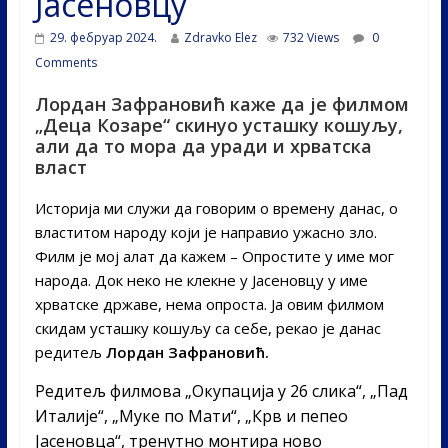
Јасеновцу
29. фебруар 2024.
Zdravko Elez
732 Views
0
Comments
Лордан Зафрановић каже да је филмом
„Деца Козаре“ скинуо усташку кошуљу,
али да то мора да уради и хрватска
власт
Историја ми служи да говорим о времену данас, о
властитом народу који је направио ужасно зло.
Филм је мој алат да кажем – Опростите у име мог
народа. Док неко не клекне у Јасеновцу у име
хрватске државе, нема опроста. Ја овим филмом
скидам усташку кошуљу са себе, рекао је данас
редитељ
Лордан Зафрановић.
Редитељ филмова „Окупација у 26 слика“, „Пад
Италије“, „Муке по Мати“, „Крв и пепео
Јасеновца“, тренутно монтира ново