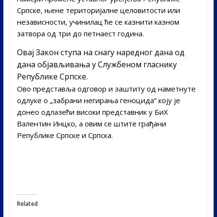
Српске, њене територијалне целовитости или
независности, учинилац ће се казнити казном
затвора од три до петнаест година.
Овај Закон ступа на снагу наредног дана од
дана објављивања у Службеном гласнику
Републике Српске.
Ово представља одговор и заштиту од наметнуте
одлуке о „забрани негирања геноцида“ коју је
донео одлазећи високи представник у БиХ
Валентин Инцко, а овим се штите грађани
Републике Српске и Српска.
Related