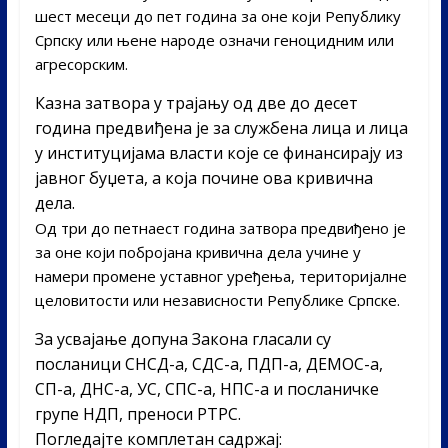
шест месеци до пет година за оне који Републику
Српску или њене народе означи геноцидним или
агресорским.
Казна затвора у трајању од две до десет
година предвиђена је за службена лица и лица
у институцијама власти које се финансирају из
јавног буџета, а која почине ова кривична
дела.
Од три до петнаест година затвора предвиђено је
за оне који побројана кривична дела учине у
намери промене уставног уређења, територијалне
целовитости или независности Републике Српске.
За усвајање допуна Закона гласали су
посланици СНСД-а, СДС-а, ПДП-а, ДЕМОС-а,
СП-а, ДНС-а, УС, СПС-а, НПС-а и посланичке
групе НДП, преноси РТРС.
Погледајте комплетан садржај: