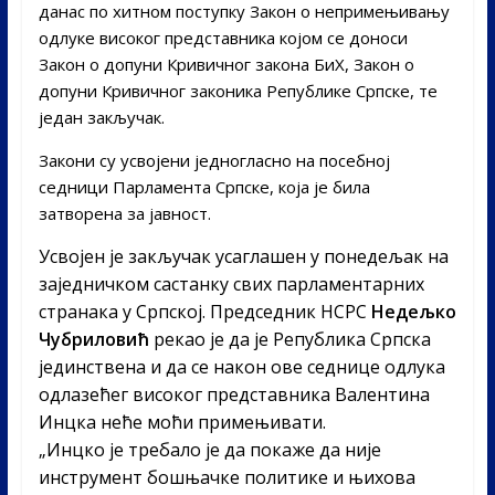
данас по хитном поступку Закон о непримењивању
одлуке високог представника којом се доноси
Закон о допуни Кривичног закона БиХ, Закон о
допуни Кривичног законика Републике Српске, те
један закључак.
Закони су усвојени једногласно на посебној
седници Парламента Српске, која је била
затворена за јавност.
Усвојен је закључак усаглашен у понедељак на
заједничком састанку свих парламентарних
странака у Српској. Председник НСРС
Недељко
Чубриловић
рекао је да је Република Српска
јединствена и да се након ове седнице одлука
одлазећег високог представника Валентина
Инцка неће моћи примењивати.
„Инцко је требало је да покаже да није
инструмент бошњачке политике и њихова