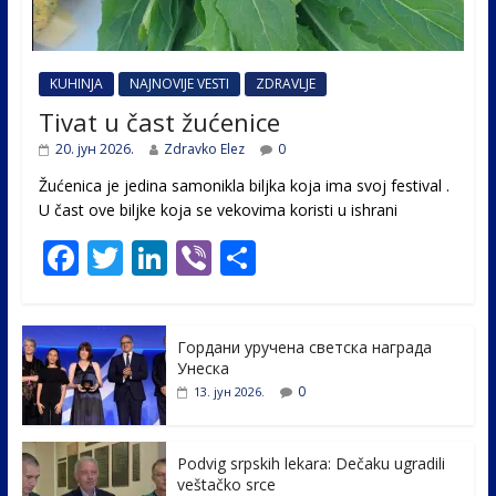
KUHINJA
NAJNOVIJE VESTI
ZDRAVLJE
Tivat u čast žućenice
20. јун 2026.
Zdravko Elez
0
Žućenica je jedina samonikla biljka koja ima svoj festival .
U čast ovе biljke koja se vekovima koristi u ishrani
F
T
Li
Vi
S
ac
w
n
b
h
e
itt
k
er
ar
Гордани уручена светска награда
b
er
e
e
Унеска
o
dI
0
13. јун 2026.
o
n
k
Podvig srpskih lekara: Dečaku ugradili
veštačko srce