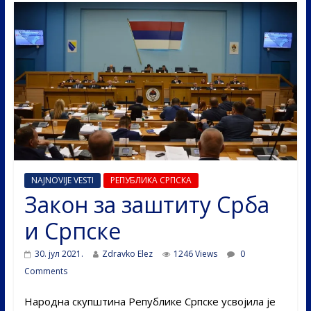
NAJNOVIJE VESTI
РЕПУБЛИКА СРПСКА
Закон за заштиту Срба
и Српске
30. јул 2021.
Zdravko Elez
1246 Views
0
Comments
Народна скупштина Републике Српске усвојила је