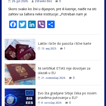
26. јул 2026.
Zdravko Elez
0
Skoro svako ko živi u dijaspori, pre ili kasnije, naiđe na isti
zahtev sa šaltera neke institucije: „Potreban nam je
F
T
Li
Vi
S
ac
w
n
b
h
e
itt
k
er
ar
Lakše i brže do pasoša i lične karte
b
er
e
e
1
13. мај 2025.
o
dI
o
n
k
Ni sertifikat ETIAS nije dovoljan za
ulazak u EU
0
21. новембар 2024.
Evo šta gradjane Srbije čeka po novim
pravilima putovanja u EU?
0
8. октобар 2024.