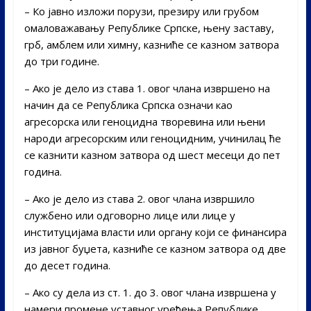
– Ко јавно изложи порузи, презиру или грубом
омаловажавању Републике Српске, њену заставу,
грб, амблем или химну, казниће се казном затвора
до три године.
– Ако је дело из става 1. овог члана извршено на
начин да се Република Српска означи као
агресорска или геноцидна творевина или њени
народи агресорским или геноцидним, учинилац ће
се казнити казном затвора од шест месеци до пет
година.
– Ако је дело из става 2. овог члана извршило
службено или одговорно лице или лице у
институцијама власти или органу који се финансира
из јавног буџета, казниће се казном затвора од две
до десет година.
– Ако су дела из ст. 1. до 3. овог члана извршена у
намери промене уставног уређења Републике