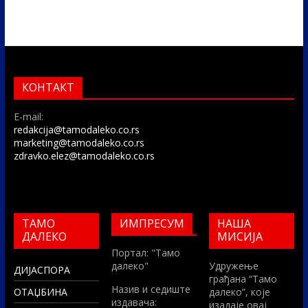
КОНТАКТ
E-mail:
redakcija@tamodaleko.co.rs
marketing@tamodaleko.co.rs
zdravko.elez@tamodaleko.co.rs
ТАМО
ИМПРЕСУМ
НАША
ДАЛЕКО
МИСИЈА
Портал: "Тамо
далеко"
Удружење
ДИЈАСПОРА
грађана “Тамо
Назив и седиште
ОТАЏБИНА
далеко”, које
издавача:
изадаје овај