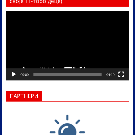
своје 11-торо деце)
Прегледач
видео
записа
00:00
04:10
ПАРТНЕРИ