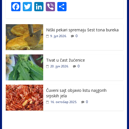
F
T
Li
Vi
S
ac
w
n
b
h
e
itt
k
er
ar
Niški pekari spremaju šest tona bureka
b
er
e
e
0
9. јул 2026.
o
dI
o
n
k
Tivat u čast žućenice
0
20. јун 2026.
Čuveni sajt objavio listu najgorih
srpskih jela
0
16. октобар 2025.