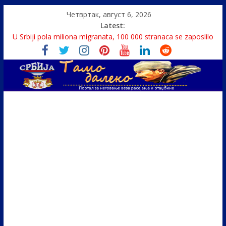
Четвртак, август 6, 2026
Latest:
U Srbiji pola miliona migranata, 100 000 stranaca se zaposlilo
Како је „Господар књига“ проглашен народним
непријатељем
Čije je pravo na istinu o Nikoli Tesli?
Srbin zaspao na Dunavu, reka ga odnela u Rumuniju
Politika i seks glavne teme srpskih medija