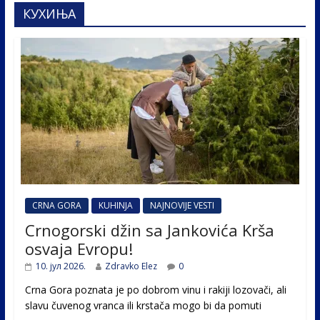
КУХИЊА
CRNA GORA
KUHINJA
NAJNOVIJE VESTI
Crnogorski džin sa Jankovića Krša
osvaja Evropu!
10. јул 2026.
Zdravko Elez
0
Crna Gora poznata je po dobrom vinu i rakiji lozovači, ali
slavu čuvenog vranca ili krstača mogo bi da pomuti