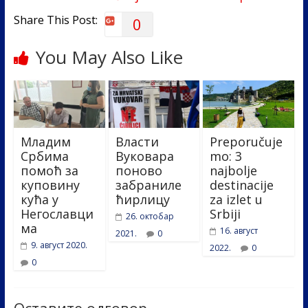
Share This Post:
0
You May Also Like
Младим
Власти
Preporučuje
Србима
Вуковара
mo: 3
помоћ за
поново
najbolje
куповину
забраниле
destinacije
кућа у
ћирлицу
za izlet u
Негославци
Srbiji
26. октобар
ма
16. август
2021.
0
9. август 2020.
2022.
0
0