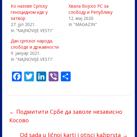
Ко назове Српску
Хвала Војско РС за
геноцидном иде у
слободу и Републику
затвор
12. мај 2020.
27. јул 2021.
In "MAGAZIN"
In "NAJNOVIJE VESTI"
Дан српског народа,
слободе и државности
9. јануар 2021.
In "NAJNOVIJE VESTI"
F
T
Li
Vi
S
ac
w
n
b
h
e
itt
k
er
ar
b
er
e
e
←
Подмитити Србе да заволе независно
o
dI
Косово
o
n
k
Od sada u ličnoj karti i otisci kažiprsta
→