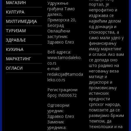
МАГАЗИН
Удружење
портал, је
грађана Тамо
непрофитно и
КУЛТУРА
далеко,
издржава се
Приморска 20,
највећим делом
МУЛТИМЕДИЈА
Београд
од донација и
ТУРИЗАМ
Овлашћени
спонзорства, а
заступник:
само мали удео у
ЗДРАВЉЕ
Здравко Елез
финансирању
имају маркетинг
КУХИЊА
Вeб адреса:
и огласи. Ако вам
www.tamodaleko.
МАРКЕТИНГ
се допада оно
co.rs
што радимо на
ОГЛАСИ
e-mail:
неговању веза
redakcija@tamoda
матице и
leko.co.rs
дијаспоре и
промовисању
Регистрациони
истинских
број: IN000672
вредности
српског народа,
Одговорни
помозите да се
уредник:
развијамо бржим
Здравко Елез
темпом, да
Заменик
технолошки и на
уредника: