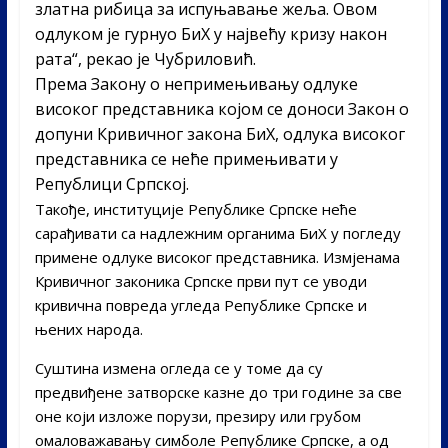
златна рибица за испуњавање жеља. Овом
одлуком је гурнуо БиХ у највећу кризу након
рата“, рекао је Чубриловић.
Према Закону о непримењивању одлуке
високог представника којом се доноси Закон о
допуни Кривичног закона БиХ, одлука високог
представника се неће примењивати у
Републици Српској.
Такође, институције Републике Српске неће
сарађивати са надлежним органима БиХ у погледу
примене одлуке високог представника. Измјенама
Кривичног законика Српске први пут се уводи
кривична повреда угледа Републике Српске и
њених народа.
Суштина измена огледа се у томе да су
предвиђене затворске казне до три године за све
оне који изложе порузи, презиру или грубом
омаловажавању симболе Републике Српске, а од