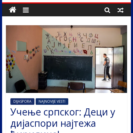
DIJASPORA
NAJNOVIJE VESTI
Учење српског: Деци у
дијаспори најтежа