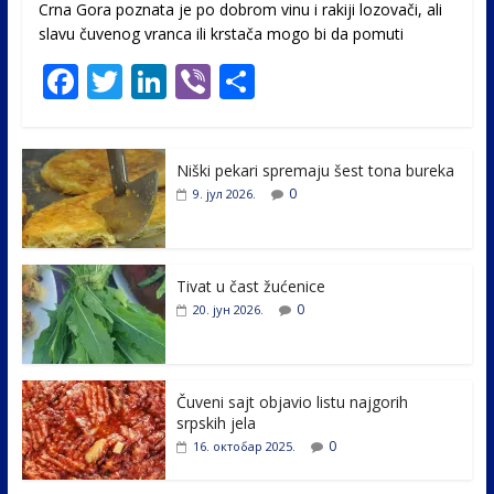
Crna Gora poznata je po dobrom vinu i rakiji lozovači, ali
slavu čuvenog vranca ili krstača mogo bi da pomuti
F
T
Li
Vi
S
ac
w
n
b
h
e
itt
k
er
ar
Niški pekari spremaju šest tona bureka
b
er
e
e
0
9. јул 2026.
o
dI
o
n
k
Tivat u čast žućenice
0
20. јун 2026.
Čuveni sajt objavio listu najgorih
srpskih jela
0
16. октобар 2025.