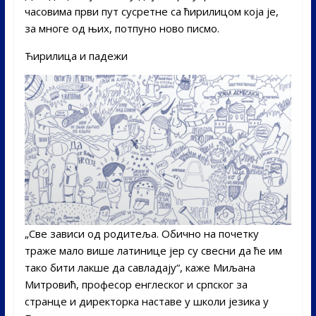
часовима први пут сусретне са ћирилицом која је,
за многе од њих, потпуно ново писмо.
Ћирилица и падежи
„Све зависи од родитеља. Обично на почетку
траже мало више латинице јер су свесни да ће им
тако бити лакше да савладају“, каже Миљана
Митровић, професор енглеског и српског за
странце и директорка наставе у школи језика у