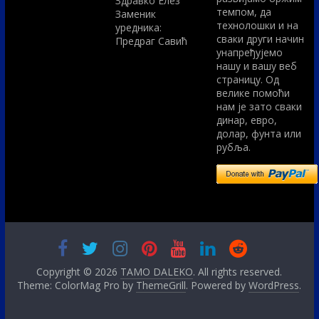
Здравко Елез
темпом, да
Заменик
технолошки и на
уредника:
сваки други начин
Предраг Савић
унапређујемо
нашу и вашу веб
страницу. Од
велике помоћи
нам је зато сваки
динар, евро,
долар, фунта или
рубља.
Copyright © 2026
TAMO DALEKO
. All rights reserved.
Theme: ColorMag Pro by
ThemeGrill
. Powered by
WordPress
.