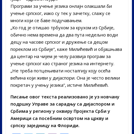
Програми за учење језика онлајн олакшали би
учење српског, иако су тек у зачетку, слажу се
многи који се баве подучавањем.
„Ко год је отишао трбухом за крухом из Србије,
обично нема времена да два пута недељно води
децу на часове српског и дружење са децом
пореклом из Србије“, каже Милићевић и објашњава
да центар на чијем је челу развија програм за
учење српског као страног језика на интернету.
„Не треба потцењивати носталгију коју осећа
већина који живи у дијаспори. Она је често велики
покретач у учењу језика“, истиче Милићевић.
Писање овог текста реализовано је уз новчану
подршку Управе за сарадњу са дијаспором и
Србима у региону у оквиру Пројекта Срби у
Америци са посебним освртом на цркву и
српску заједницу на Флориди.