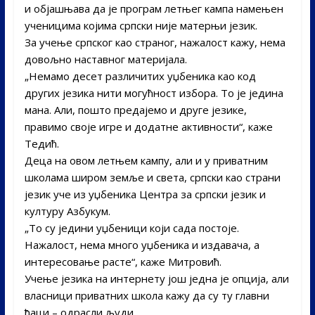
и објашњава да је програм летњег кампа намењен
ученицима којима српски није матерњи језик.
За учење српског као страног, нажалост кажу, нема
довољно наставног материјала.
„Немамо десет различитих уџбеника као код
других језика нити могућност избора. То је једина
мана. Али, пошто предајемо и друге језике,
правимо своје игре и додатне активности“, каже
Тедић.
Деца на овом летњем кампу, али и у приватним
школама широм земље и света, српски као страни
језик уче из уџбеника Центра за српски језик и
културу Азбукум.
„То су једини уџбеници који сада постоје.
Нажалост, нема много уџбеника и издавача, а
интересовање расте“, каже Митровић.
Учење језика на интернету још једна је опција, али
власници приватних школа кажу да су ту главни
ђаци – одрасли људи.