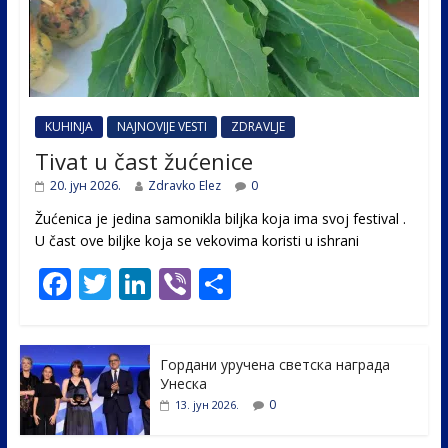
KUHINJA
NAJNOVIJE VESTI
ZDRAVLJE
Tivat u čast žućenice
20. јун 2026.
Zdravko Elez
0
Žućenica je jedina samonikla biljka koja ima svoj festival .
U čast ovе biljke koja se vekovima koristi u ishrani
F
T
Li
Vi
S
ac
w
n
b
h
e
itt
k
er
ar
Гордани уручена светска награда
b
er
e
e
Унеска
o
dI
0
13. јун 2026.
o
n