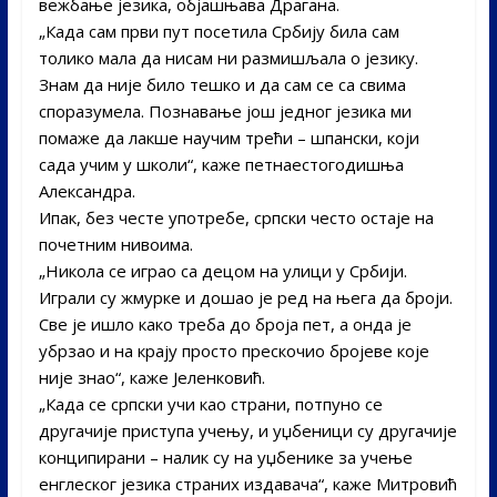
вежбање језика, објашњава Драгана.
„Када сам први пут посетила Србију била сам
толико мала да нисам ни размишљала о језику.
Знам да није било тешко и да сам се са свима
споразумела. Познавање још једног језика ми
помаже да лакше научим трећи – шпански, који
сада учим у школи“, каже петнаестогодишња
Александра.
Ипак, без честе употребе, српски често остаје на
почетним нивоима.
„Никола се играо са децом на улици у Србији.
Играли су жмурке и дошао је ред на њега да броји.
Све је ишло како треба до броја пет, а онда је
убрзао и на крају просто прескочио бројеве које
није знао“, каже Јеленковић.
„Када се српски учи као страни, потпуно се
другачије приступа учењу, и уџбеници су другачије
конципирани – налик су на уџбенике за учење
енглеског језика страних издавача“, каже Митровић