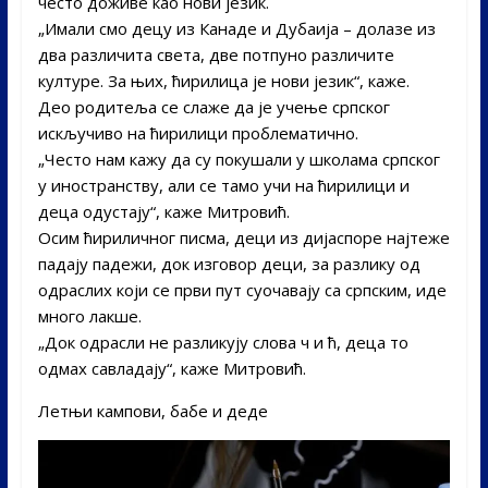
често доживе као нови језик.
„Имали смо децу из Канаде и Дубаија – долазе из
два различита света, две потпуно различите
културе. За њих, ћирилица је нови језик“, каже.
Део родитеља се слаже да је учење српског
искључиво на ћирилици проблематично.
„Често нам кажу да су покушали у школама српског
у иностранству, али се тамо учи на ћирилици и
деца одустају“, каже Митровић.
Осим ћириличног писма, деци из дијаспоре најтеже
падају падежи, док изговор деци, за разлику од
одраслих који се први пут суочавају са српским, иде
много лакше.
„Док одрасли не разликују слова ч и ћ, деца то
одмах савладају“, каже Митровић.
Летњи кампови, бабе и деде