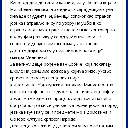
Више од две деценије касније, из уџбеника која је
Милићевић написала заједно са сарадницима учи
хиљаде студента. Уџбеници српског као страног
језика направљени су по узору на уџбенике
страних издавача, првенствено енглеског говорног
подручја и разликују се од уџбеника који се
користе у допунским школама у дијаспори.
„Деца у дијспори су у незавидном положају“,
сматра Милићевић.
За већину деце рођене ван Србије, која похађају
школе на језицима држава у којима живе, учење
српског као матерњег језика није
једноставно. У допунским школама Министарства
просвете које постоје дуже од четири деценије у
земљама у којима се процењује да живи највећи
број Срба, српски се учи као матерњи језик, а поред
језика изучавају се и предмети Моја домовина и
Основе културе српског народа.
Део деце која живе у дијаспори управо се на тим