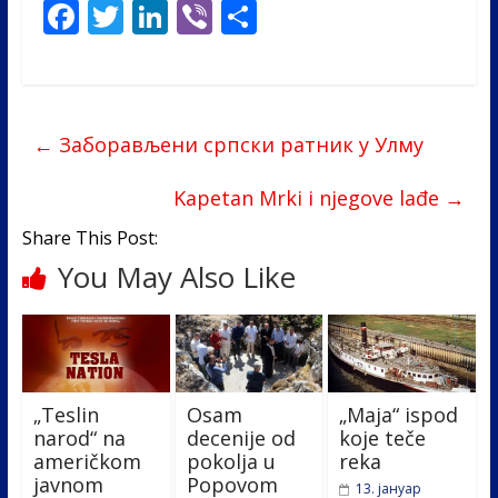
F
T
Li
Vi
S
ac
w
n
b
h
e
itt
k
er
ar
b
er
e
e
←
Заборављени српски ратник у Улму
o
dI
o
n
Kapetan Mrki i njegove lađe
→
k
Share This Post:
You May Also Like
„Teslin
Osam
„Maja“ ispod
narod“ na
decenije od
koje teče
američkom
pokolja u
reka
javnom
Popovom
13. јануар