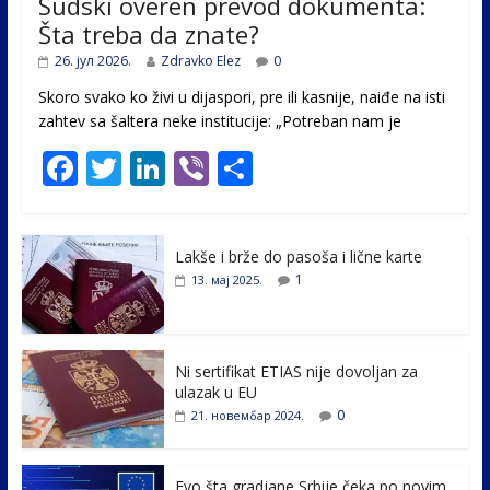
Sudski overen prevod dokumenta:
Šta treba da znate?
26. јул 2026.
Zdravko Elez
0
Skoro svako ko živi u dijaspori, pre ili kasnije, naiđe na isti
zahtev sa šaltera neke institucije: „Potreban nam je
F
T
Li
Vi
S
ac
w
n
b
h
e
itt
k
er
ar
Lakše i brže do pasoša i lične karte
b
er
e
e
1
13. мај 2025.
o
dI
o
n
k
Ni sertifikat ETIAS nije dovoljan za
ulazak u EU
0
21. новембар 2024.
Evo šta gradjane Srbije čeka po novim