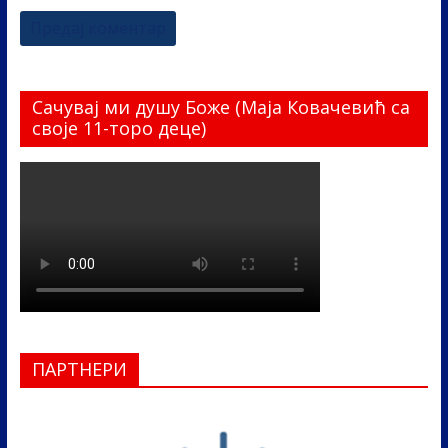
Сачувај ми душу Боже (Маја Ковачевић са
своје 11-торо деце)
ПАРТНЕРИ