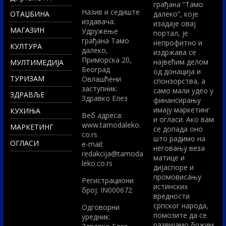
грађана “Тамо
Назив и седиште
ОТАЏБИНА
далеко”, које
издавача:
изадаје овај
МАГАЗИН
Удружење
портал, је
грађана Тамо
непрофитно и
КУЛТУРА
далеко,
издржава се
Приморска 20,
највећим делом
МУЛТИМЕДИЈА
Београд
од донација и
ТУРИЗАМ
Овлашћени
спонзорства, а
заступник:
само мали удео у
ЗДРАВЉЕ
Здравко Елез
финансирању
имају маркетинг
КУХИЊА
Вeб адреса:
и огласи. Ако вам
www.tamodaleko.
МАРКЕТИНГ
се допада оно
co.rs
што радимо на
ОГЛАСИ
e-mail:
неговању веза
redakcija@tamoda
матице и
leko.co.rs
дијаспоре и
промовисању
Регистрациони
истинских
број: IN000672
вредности
српског народа,
Одговорни
помозите да се
уредник:
развијамо бржим