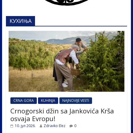
КУХИЊА
CRNA GORA
KUHINJA
NAJNOVIJE VESTI
Crnogorski džin sa Jankovića Krša
osvaja Evropu!
10. јул 2026.
Zdravko Elez
0