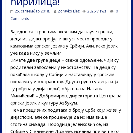
ћирилица!
25. септембар 2018.
Zdravko Elez
2026 Views
0
Comments
Заједно са странцима жељним да науче српски,
деца из дијаспоре јул и август често проводе у
камповима српског језика у Србији. Али, како језик
уче када нису у земљи?
„Имате две групе деце – свеже одсељене, чији су
родитељи запослени у иностранству. Та деца су
похађала школу у Србији и настављају у српским
школама у иностранству. Друга група су деца која
су рођена у дијаспори“, објашњава Наташа
Милићевић – Добромиров, директорица Центра за
српски језик и културу Азбукум.
Нема прецизних података о броју Срба који живи у
дијаспори, али се процењује да их има више
стотина хиљада. Породица Јеленковић се, из
Србије у Сједињене Државе, иселила пре више од