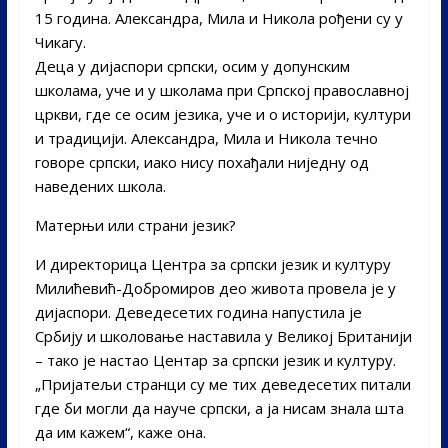
15 година. Александра, Мила и Никола рођени су у
Чикагу.
Деца у дијаспори српски, осим у допунским
школама, уче и у школама при Српској православној
цркви, где се осим језика, уче и о историји, култури
и традицији. Александра, Мила и Никола течно
говоре српски, иако нису похађали ниједну од
наведених школа.
Матерњи или страни језик?
И директорица Центра за српски језик и културу
Милићевић-Добромиров део живота провела је у
дијаспори. Деведесетих година напустила је
Србију и школовање наставила у Великој Британији
– тако је настао Центар за српски језик и културу.
„Пријатељи странци су ме тих деведесетих питали
где би могли да науче српски, а ја нисам знала шта
да им кажем“, каже она.