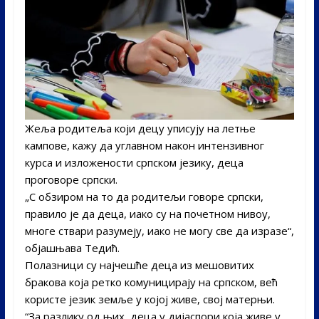
Жеља родитеља који децу уписују на летње
кампове, кажу да углавном након интензивног
курса и изложености српском језику, деца
проговоре српски.
„С обзиром на то да родитељи говоре српски,
правило је да деца, иако су на почетном нивоу,
многе ствари разумеју, иако не могу све да изразе“,
објашњава Тедић.
Полазници су најчешће деца из мешовитих
бракова која ретко комуницирају на српском, већ
користе језик земље у којој живе, свој матерњи.
“За разлику од њих, деца у дијаспори која живе у