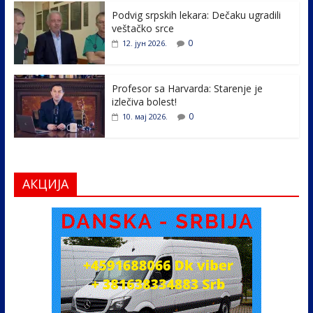
k
Podvig srpskih lekara: Dečaku ugradili
veštačko srce
0
12. јун 2026.
Profesor sa Harvarda: Starenje je
izlečiva bolest!
0
10. мај 2026.
АКЦИЈА