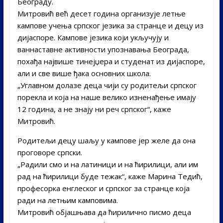
Београду.
Митровић већ десет година организује летње
кампове учења српског језика за странце и децу из
дијаспоре. Кампове језика који укључују и
ваннаставне активности упознавања Београда,
похађа највише тинејџера и студенат из дијаспоре,
али и све више ђака основних школа.
„Углавном долазе деца чији су родитељи српског
порекла и која на наше велико изненађење имају
12 година, а не знају ни реч српског“, каже
Митровић.
Родитељи децу шаљу у кампове јер желе да она
проговоре српски.
„Радили смо и на латиници и на ћирилици, али им
рад на ћирилици буде тежак“, каже Марина Тедић,
професорка енглеског и српског за странце која
ради на летњим камповима.
Митровић објашњава да ћирилично писмо деца