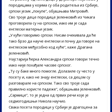
породицама у којима су оба родитеља из Србије,
српски језик „покупе“, објашњава Митровић.
Сво троје деце породице Јеленковић из Чикага
проговорила су на српском, иако им је сада
енглески матерњи језик.
„У кући говоримо српски. Нисам очекивала да ће
тако брзо да науче енглески и почну да говоре на
енглеском међусобно код куће“, каже Драгана
Јеленковић.
Најстарија ћерка Александра српски говори течно
иако није похађале часове српског.
„Ту су баке много помогле. Долазиле су често у
посету и, како не знају енглески, са децом су
разговарале на српском. Тако сво троје сада
правилно користе падеже“, објашњава Јеленковић.
„Сармице“, то је једна од првих речи које је
седмогодишњи Никола научио.
Свака посета породици у Србији је драгоцена за