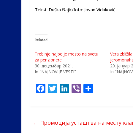
Tekst: Duška Đajić/foto: Jovan Vidaković
Related
Trebinje najbolje mesto na svetu
Vera zbližil
za penzionere
jeromonaha 
30. децембар 2021.
20. јануар 
In "NAJNOVIJE VESTI"
In "NAJNOVI
F
T
Li
Vi
S
ac
w
n
b
h
e
itt
k
er
ar
b
er
e
e
←
Промоција усташтва на месту кл
o
dI