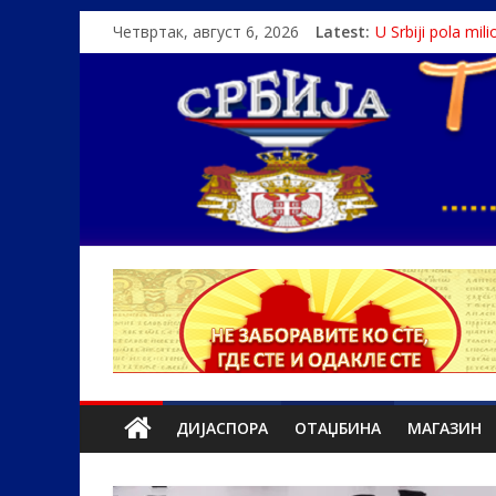
Четвртак, август 6, 2026
Latest:
U Srbiji pola mi
Како је „Госпо
Čije je pravo na i
Srbin zaspao na
Politika i seks g
ДИЈАСПОРА
ОТАЏБИНА
МАГАЗИН