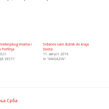
a trebinjskog imama i
Srđanov sam dužnik do kraja
Porfirija
života
2021.
11. август 2019.
JE VESTI"
In "MAGAZIN"
ања Срба