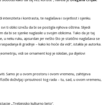
intenziteta i kontrasta, te naglašava i svjetlost i sjenku.
i ti oblici izrežu da bi se postigla njihova oštrina. Slijedi
om da bi se sjenke naglasile u svojim oblicima. Tako da je taj
 je, u neku ruku, apsurdan jer nešto što je statično naglašava se
aspadanja ili gradnje – kako ko hoće da vidi“, istakla je autorka.
metriju, vidi se ornament koji je iskidan, pa dijelovi
oviti. Samo je u ovom prostoru i ovom vremenu, zahtijeva
 fizički doživljaj i prisutnost tog rada – tu, sad, u ovom vremenu,
tacije „Trebinjsko kulturno ljeto“.