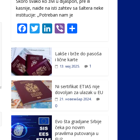
Skoro svako ko živi u dijaspori, pre ili
kasnije, naiđe na isti zahtev sa šaltera neke
institucije: „Potreban nam je
F
T
Li
Vi
S
ac
w
n
b
h
e
itt
k
er
ar
Lakše i brže do pasoša
b
er
e
e
i lične karte
o
dI
1
13. мај 2025.
o
n
k
Ni sertifikat ETIAS nije
dovoljan za ulazak u EU
21. новембар 2024.
0
Evo šta gradjane Srbije
čeka po novim
pravilima putovanja u
EU?