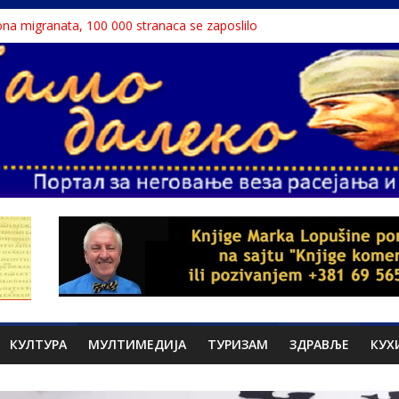
liona migranata, 100 000 stranaca se zaposlilo
дар књига“ проглашен народним непријатељем
stinu o Nikoli Tesli?
 Dunavu, reka ga odnela u Rumuniju
lavne teme srpskih medija
КУЛТУРА
МУЛТИМЕДИЈА
ТУРИЗАМ
ЗДРАВЉЕ
КУХ