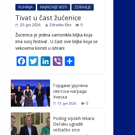
KUHINJA
NAJNOVIJE VESTI
ZDRAVLJE
Tivat u čast žućenice
20. јун 2026.
Zdravko Elez
0
Žućenica je jedina samonikla biljka koja
ima svoj festival . U čast ovе biljke koja se
vekovima koristi u ishrani
F
T
Li
Vi
S
ac
w
n
b
h
e
itt
k
er
ar
Гордани уручена
b
er
e
e
светска награда
o
dI
Унеска
0
13. јун 2026.
o
n
k
Podvig srpskih lekara:
Dečaku ugradili
veštačko srce