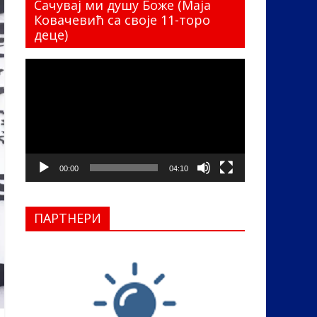
Сачувај ми душу Боже (Маја
Ковачевић са своје 11-торо
деце)
Прегледач
видео
записа
00:00
04:10
ПАРТНЕРИ