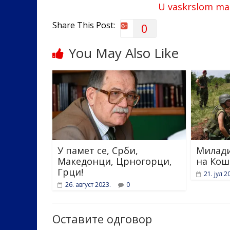
o
n
U vaskrslom man
k
Share This Post:
0
You May Also Like
У памет се, Срби,
Милади
Македонци, Црногорци,
на Кош
Грци!
21. јул 2
26. август 2023.
0
Оставите одговор