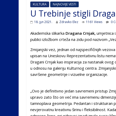
KULTURA
NAJNOVIJE VESTI
U Trebinje stigli Draga
18. јул 2021.
Zdravko Elez
1161 Views
0 C
Akademska slikarka
Dragana Crnjak,
umjetnica iz
publici izložbom crteža na zidu pod nazivom „Vez
Zmijanjski vez, jednan od najspecifičnijih vezov
upisan na Uneskovu Reprezentativnu listu nemate
Dragani Crnjak kao inspiracija za nastanak ovog c
u odnosu na galeriju Kulturnog centra. Zmijanjski
savršene geometrije i vizuelne organizacije.
„Ovo je definitivno jedan savremeni pristup Zmij
upravo zato što on već ima savremenu dimenziju.
tamnoplava geometrija. Pedantan i struktuiran pri
nevjerovatnu kreativnu širinu i fleksibilnost. Kad
odnosno žene, pri njihovoj izradi imale svoju lič