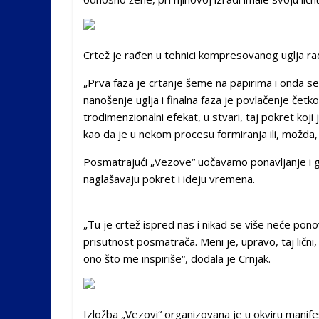
Crtež je rađen u tehnici kompresovanog uglja radi 
„Prva faza je crtanje šeme na papirima i onda se sv
nanošenje uglja i finalna faza je povlačenje četk
trodimenzionalni efekat, u stvari, taj pokret koji
kao da je u nekom procesu formiranja ili, možda, r
Posmatrajući „Vezove“ uočavamo ponavljanje i geo
naglašavaju pokret i ideju vremena.
„Tu je crtež ispred nas i nikad se više neće pon
prisutnost posmatrača. Meni je, upravo, taj lični,
ono što me inspiriše“, dodala je Crnjak.
Izložba „Vezovi“ organizovana je u okviru manifes