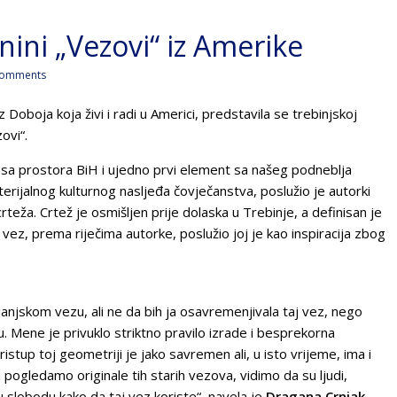
nini „Vezovi“ iz Amerike
omments
 Doboja koja živi i radi u Americi, predstavila se trebinjskoj
ovi“.
a sa prostora BiH i ujedno prvi element sa našeg podneblja
rijalnog kulturnog nasljeđa čovječanstva, poslužio je autorki
rteža. Crtež je osmišljen prije dolaska u Trebinje, a definisan je
 vez, prema riječima autorke, poslužio joj je kao inspiracija zbog
anjskom vezu, ali ne da bih ja osavremenjivala taj vez, nego
 Mene je privuklo striktno pravilo izrade i besprekorna
stup toj geometriji je jako savremen ali, u isto vrijeme, ima i
a pogledamo originale tih starih vezova, vidimo da su ljudi,
nu slobodu kako da taj vez koriste“, navela je
Dragana Crnjak
.