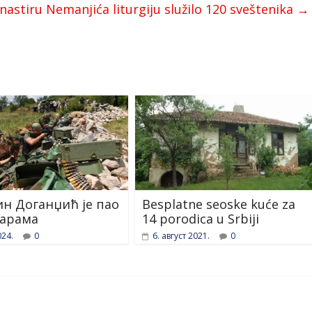
astiru Nemanjića liturgiju služilo 120 sveštenika
→
н Доганџић је пао
Besplatne seoske kuće za
арама
14 porodica u Srbiji
024.
0
6. август 2021.
0