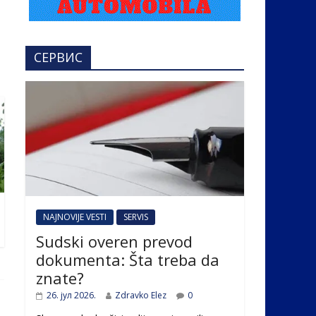
СЕРВИС
NAJNOVIJE VESTI
SERVIS
Sudski overen prevod
dokumenta: Šta treba da
znate?
26. јул 2026.
Zdravko Elez
0