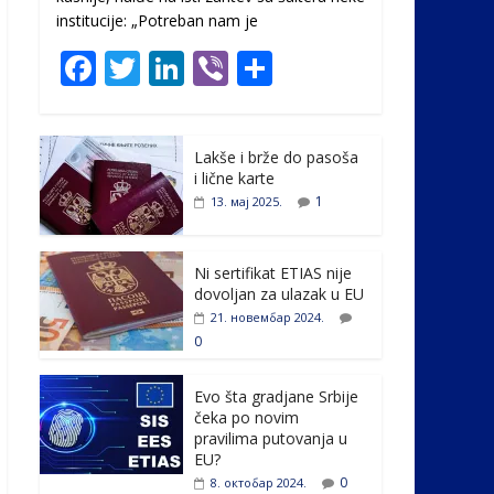
institucije: „Potreban nam je
F
T
Li
Vi
S
ac
w
n
b
h
e
itt
k
er
ar
Lakše i brže do pasoša
b
er
e
e
i lične karte
o
dI
1
13. мај 2025.
o
n
k
Ni sertifikat ETIAS nije
dovoljan za ulazak u EU
21. новембар 2024.
0
Evo šta gradjane Srbije
čeka po novim
pravilima putovanja u
EU?
0
8. октобар 2024.