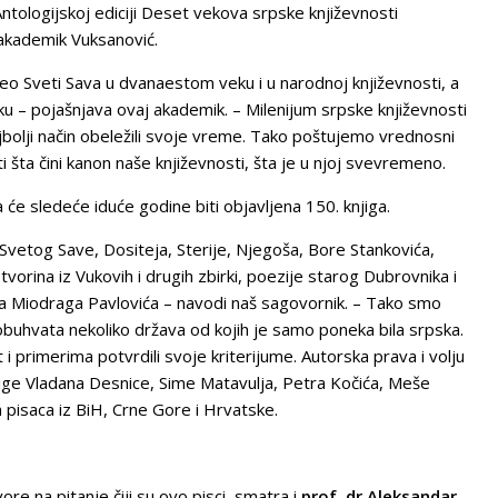
tologijskoj ediciji Deset vekova srpske književnosti
 akademik Vuksanović.
očeo Sveti Sava u dvanaestom veku i u narodnoj književnosti, a
u – pojašnjava ovaj akademik. – Milenijum srpske književnosti
ajbolji način obeležili svoje vreme. Tako poštujemo vrednosni
 šta čini kanon naše književnosti, šta je u njoj svevremeno.
a će sledeće iduće godine biti objavljena 150. knjiga.
Svetog Save, Dositeja, Sterije, Njegoša, Bore Stankovića,
tvorina iz Vukovih i drugih zbirki, poezije starog Dubrovnika i
va Miodraga Pavlovića – navodi naš sagovornik. – Tako smo
i obuhvata nekoliko država od kojih je samo poneka bila srpska.
 i primerima potvrdili svoje kriterijume. Autorska prava i volju
njige Vladana Desnice, Sime Matavulja, Petra Kočića, Meše
ih pisaca iz BiH, Crne Gore i Hrvatske.
ore na pitanje čiji su ovo pisci, smatra i
prof. dr Aleksandar