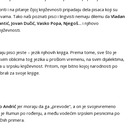
i i na pitanje čijoj književnosti pripadaju dela pisaca koji su
avama. Tako naši poznati pisci i lingvisti nemaju dilemu da
Vladan
antić, Jovan Dučić, Vasko Popa, Njegoš…
i njihovo
jiževnosti.
ju pisci jeste – jezik njihovih knjiga. Prema tome, sve što je
 svim oblicima tog jezika u prošlom vremenu, na svim dijalektima,
u srpsku književnost. Pritom, nije bitno kojoj narodnosti po
abrali za svoje knjige.
o Andrić
jer moraju da ga „prevode“, a on je svojevremeno
je Rumun po rođenju, a među vodećim srpskim pesnicima po
čnih primera.