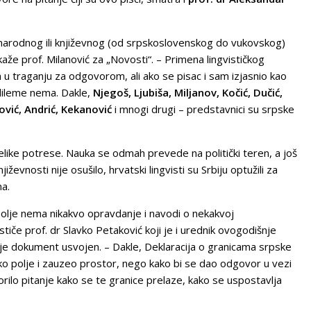
, narodnog ili književnog (od srpskoslovenskog do vukovskog)
aže prof. Milanović za „Novosti“. – Primena lingvističkog
h u traganju za odgovorom, ali ako se pisac i sam izjasnio kao
 dileme nema. Dakle,
Njegoš, Ljubiša, Miljanov, Kočić, Dučić,
ović, Andrić, Kekanović
i mnogi drugi – predstavnici su srpske
elike potrese. Nauka se odmah prevede na politički teren, a još
ževnosti nije osušilo, hrvatski lingvisti su Srbiju optužili za
ma.
polje nema nikakvo opravdanje i navodi o nekakvoj
stiče prof. dr Slavko Petaković koji je i urednik ovogodišnje
 je dokument usvojen. – Dakle, Deklaracija o granicama srpske
eko polje i zauzeo prostor, nego kako bi se dao odgovor u vezi
orilo pitanje kako se te granice prelaze, kako se uspostavlja