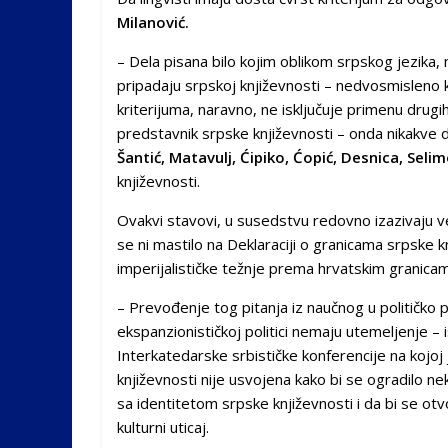
Milanović.
– Dela pisana bilo kojim oblikom srpskog jezika
pripadaju srpskoj književnosti – nedvosmisleno k
kriterijuma, naravno, ne isključuje primenu drugi
predstavnik srpske književnosti – onda nikakve
Šantić, Matavulj, Ćipiko, Ćopić, Desnica, Selim
književnosti.
Ovakvi stavovi, u susedstvu redovno izazivaju v
se ni mastilo na Deklaraciji o granicama srpske knji
imperijalističke težnje prema hrvatskim granica
– Prevođenje tog pitanja iz naučnog u političko 
ekspanzionističkoj politici nemaju utemeljenje – i
Interkatedarske srbističke konferencije na kojoj
književnosti nije usvojena kako bi se ogradilo n
sa identitetom srpske književnosti i da bi se otv
kulturni uticaj.