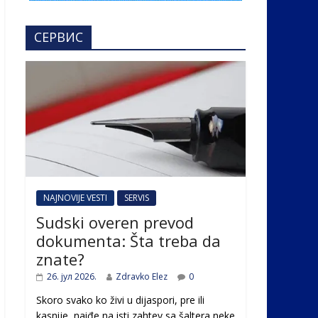
СЕРВИС
NAJNOVIJE VESTI
SERVIS
Sudski overen prevod
dokumenta: Šta treba da
znate?
26. јул 2026.
Zdravko Elez
0
Skoro svako ko živi u dijaspori, pre ili
kasnije, naiđe na isti zahtev sa šaltera neke