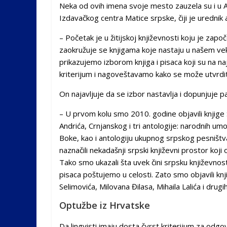
Neka od ovih imena svoje mesto zauzela su i u An
Izdavačkog centra Matice srpske, čiji je urednik
– Početak je u žitijskoj književnosti koju je zap
zaokružuje se knjigama koje nastaju u našem vek
prikazujemo izborom knjiga i pisaca koji su na n
kriterijum i nagoveštavamo kako se može utvrditi
On najavljuje da se izbor nastavlja i dopunjuje p
– U prvom kolu smo 2010. godine objavili knjige 
Andrića, Crnjanskog i tri antologije: narodnih umo
Boke, kao i antologiju ukupnog srpskog pesništ
naznačili nekadašnji srpski književni prostor koj
Tako smo ukazali šta uvek čini srpsku književnost
pisaca poštujemo u celosti. Zato smo objavili k
Selimovića, Milovana Đilasa, Mihaila Lalića i drug
Optužbe iz Hrvatske
Da lingvisti imaju dosta čvrst kriterijum za odgov