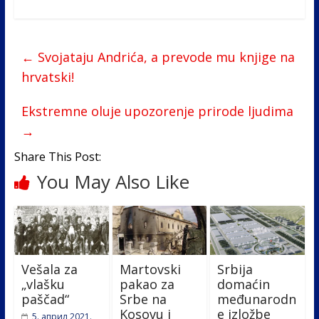
ac
w
n
b
h
e
itt
k
er
ar
b
er
e
e
←
Svojataju Andrića, a prevode mu knjige na
o
dI
hrvatski!
o
n
Ekstremne oluje upozorenje prirode ljudima
k
→
Share This Post:
You May Also Like
Vešala za
Martovski
Srbija
„vlašku
pakao za
domaćin
paščad“
Srbe na
međunarodn
Kosovu i
e izložbe
5. април 2021.