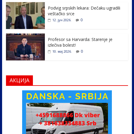
o
n
k
Podvig srpskih lekara: Dečaku ugradili
veštačko srce
0
12. јун 2026.
Profesor sa Harvarda: Starenje je
izlečiva bolest!
0
10. мај 2026.
АКЦИЈА