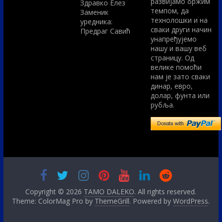
развијамо бржим
Здравко Елез
темпом, да
Заменик
технолошки и на
уредника:
сваки други начин
Предраг Савић
унапређујемо
нашу и вашу веб
страницу. Од
велике помоћи
нам је зато сваки
динар, евро,
долар, фунта или
рубља.
Copyright © 2026
TAMO DALEKO
. All rights reserved.
Theme: ColorMag Pro by
ThemeGrill
. Powered by
WordPress
.