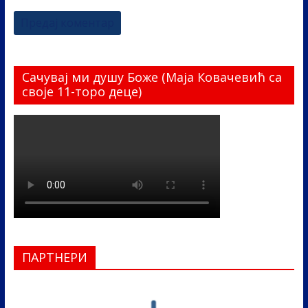
Сачувај ми душу Боже (Маја Ковачевић са
своје 11-торо деце)
ПАРТНЕРИ