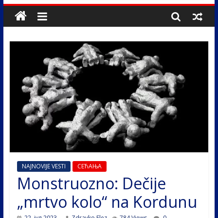
NAJNOVIJE VESTI
СЕЋАЊА
Monstruozno: Dečije
„mrtvo kolo“ na Kordunu
22. јул 2023.
Zdravko Elez
784 Views
0