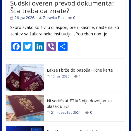
Sudski overen prevod dokumenta:
Šta treba da znate?
26. јул 2026.
Zdravko Elez
0
Skoro svako ko živi u dijaspori, pre ili kasnije, naiđe na isti
zahtev sa šaltera neke institucije: „Potreban nam je
F
T
Li
Vi
S
ac
w
n
b
h
e
itt
k
er
ar
Lakše i brže do pasoša i lične karte
b
er
e
e
1
13. мај 2025.
o
dI
o
n
k
Ni sertifikat ETIAS nije dovoljan za
ulazak u EU
0
21. новембар 2024.