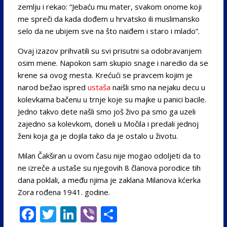
zemlju i rekao: “Jebaću mu mater, svakom onome koji
me spreči da kada dođem u hrvatsko ili muslimansko
selo da ne ubijem sve na što naiđem i staro i mlado”.
Ovaj izazov prihvatili su svi prisutni sa odobravanjem
osim mene. Napokon sam skupio snage i naredio da se
krene sa ovog mesta. Krećući se pravcem kojim je
narod bežao ispred
ustaša
naišli smo na nejaku decu u
kolevkama bačenu u trnje koje su majke u panici bacile.
Jedno takvo dete našli smo još živo pa smo ga uzeli
zajedno sa kolevkom, doneli u Močila i predali jednoj
ženi koja ga je dojila tako da je ostalo u životu.
Milan Čakširan u ovom času nije mogao odoljeti da to
ne izreče a ustaše su njegovih 8 članova porodice tih
dana poklali, a među njima je zaklana Milanova kćerka
Zora rođena 1941. godine.
F
T
Li
Vi
S