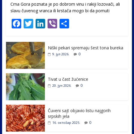
Crna Gora poznata je po dobrom vinu i rakiji lozovači, ali
slavu čuvenog vranca ili krstača mogo bi da pomuti
F
T
Li
Vi
S
ac
w
n
b
h
e
itt
k
er
ar
Niški pekari spremaju šest tona bureka
b
er
e
e
0
9. јул 2026.
o
dI
o
n
k
Tivat u čast žućenice
0
20. јун 2026.
Čuveni sajt objavio listu najgorih
srpskih jela
0
16. октобар 2025.