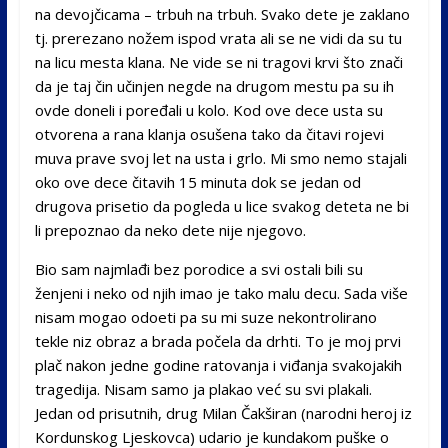
na devojčicama – trbuh na trbuh. Svako dete je zaklano
tj. prerezano nožem ispod vrata ali se ne vidi da su tu
na licu mesta klana. Ne vide se ni tragovi krvi što znači
da je taj čin učinjen negde na drugom mestu pa su ih
ovde doneli i poređali u kolo. Kod ove dece usta su
otvorena a rana klanja osušena tako da čitavi rojevi
muva prave svoj let na usta i grlo. Mi smo nemo stajali
oko ove dece čitavih 15 minuta dok se jedan od
drugova prisetio da pogleda u lice svakog deteta ne bi
li prepoznao da neko dete nije njegovo.
Bio sam najmlađi bez porodice a svi ostali bili su
ženjeni i neko od njih imao je tako malu decu. Sada više
nisam mogao odoeti pa su mi suze nekontrolirano
tekle niz obraz a brada počela da drhti. To je moj prvi
plač nakon jedne godine ratovanja i viđanja svakojakih
tragedija. Nisam samo ja plakao već su svi plakali.
Jedan od prisutnih, drug Milan Čakširan (narodni heroj iz
Kordunskog Ljeskovca) udario je kundakom puške o