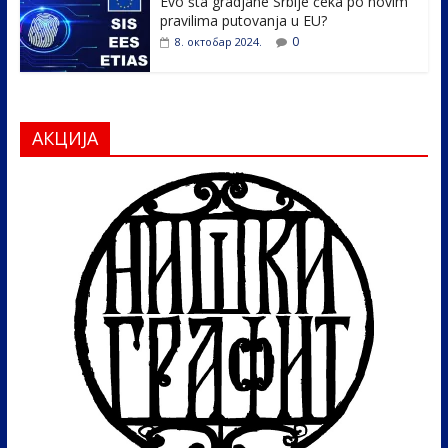
Evo šta gradjane Srbije čeka po novim
pravilima putovanja u EU?
0
8. октобар 2024.
АКЦИЈА