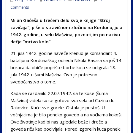
Comments
Milan Gaćeša u trećem delu svoje knjige “Stroj
zavičaja”, piše o stravičnom zločinu na Kordunu, jula
1942. godine, u selu Mašvina, poznatijim po nazivu
dečje “mrtvo kolo”.
21. jula 1942. godine naveče krenuo je komandant 4.
batalјona Kordunaškog odreda Nikola Basara sa još 14
boraca da obiđe poprište borbe koja se odigrala 18.
jula 1942. u šumi Mašvina. Ovo je potresno
svedočanstvo o tome.
Kada se razdanilo 22.07.1942. sa te kose (šuma
Mašvina) videla su se gotovo sva sela od Cazina do
Rakovice. Kuće sve gorele. Ostala je pustoš. U
voćnjacima je bilo poneko govedo a na voćkama kokoši.
Ove životinje kad bi nas ugledale beže i dreče a
goveda riču kao podivlјala. Pored izgorelih kuća poneki