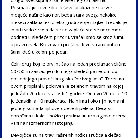
Posmatrajući ove silne leševe unakažene na sve
moguće načine kao npr. beba stara svega nekoliko
meseci zaklana leži preko grudi svoje majke. Trebalo je
imati tvrdo srce a da se ne zaplače što se neće moći
podneti u sledećem prizoru. Vraćali smo se kroz šumu
u pravcu sela Brezovac i prešli na levu stranu puta u
šumi idući u koloni po jedan.
Čelni drug koji je prvi naišao na jedan proplanak veličine
50×50 m zastao je i do njega sledeći pa redom do
poslednjega praveći krug oko ”mrtvog kola”. Teren na
ovom proplanku pokriven je zelenom travom na kojoj
je ležalo 20 dece starosti 1 godine. Od ovo 20 dece 10
je ženskih, a 10 muškaraca. Na njima i oko njih nema ni
jednog komada njihove odeće ili pelena. Deca su
poređana u kolo – nožice prstima unutra a glave prema
vani na razmernom rastojanju.
Devojčice su na travi raširenih nožica i ručica a dečaci