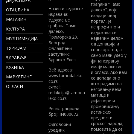
ДИЈАСПОРА
грађана “Тамо
Назив и седиште
ОТАЏБИНА
далеко”, које
издавача:
изадаје овај
МАГАЗИН
Удружење
портал, је
грађана Тамо
непрофитно и
КУЛТУРА
далеко,
издржава се
Приморска 20,
највећим делом
МУЛТИМЕДИЈА
Београд
од донација и
ТУРИЗАМ
Овлашћени
спонзорства, а
заступник:
само мали удео у
ЗДРАВЉЕ
Здравко Елез
финансирању
имају маркетинг
КУХИЊА
Вeб адреса:
и огласи. Ако вам
www.tamodaleko.
МАРКЕТИНГ
се допада оно
co.rs
што радимо на
ОГЛАСИ
e-mail:
неговању веза
redakcija@tamoda
матице и
leko.co.rs
дијаспоре и
промовисању
Регистрациони
истинских
број: IN000672
вредности
српског народа,
Одговорни
помозите да се
уредник: