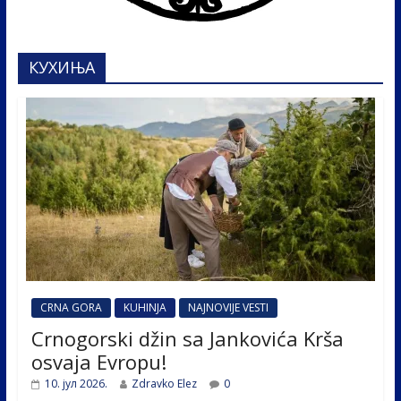
КУХИЊА
CRNA GORA
KUHINJA
NAJNOVIJE VESTI
Crnogorski džin sa Jankovića Krša
osvaja Evropu!
10. јул 2026.
Zdravko Elez
0