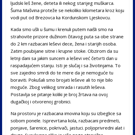
ljudski leš žene, deteta ili nekog starijeg muškarca.
Šuma Mašvina proteže se nekoliko kilometara kroz koju
vodi put od Brezovca ka Kordunskom Ljeskovcu.
Kada smo ušli u šumu i krenuli putem naišli smo na
strahovite prizore dužinom čitavog puta sa obe strane
do 2 km razbacani leševi dece, žena i starijih osoba.
Zatim poubijane sitne i krupne stoke. Obzirom da su
letnji dani sa jakim suncem a leševi već četvrti dan u
raspadajućem stanju. Isti je slučaj i sa životinjama. To
sve zajedno smrdi do te mere da je nemoguće tu
boraviti. Pokušali smo brojati leševe ali to nije bilo
moguće. Zbog velikog smrada i rasutih leševa.
Postavlјa se pitanje koliki je broj žrtava na ovoj
dugačkoj i otvorenoj grobnici.
Na prostoru je razbacana imovina koju su izbeglice sa
sobom ponele. Isprevrtana kola, razbacani predmeti,
ponjave, šarenice, pokrivači, jastuci. polјoprivredni alat i
drugo. Sveukupna slika je više nego stravična.