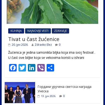
KUHINJA
NAJNOVIJE VESTI
ZDRAVLJE
Tivat u čast žućenice
20. јун 2026.
Zdravko Elez
0
Žućenica je jedina samonikla biljka koja ima svoj festival .
U čast ovе biljke koja se vekovima koristi u ishrani
F
T
Li
Vi
S
ac
w
n
b
h
e
itt
k
er
ar
Гордани уручена светска награда
b
er
e
e
Унеска
o
dI
0
13. јун 2026.