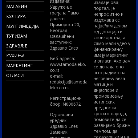
издавача:
изадаје овај
МАГАЗИН
Удружење
портал, је
грађана Тамо
непрофитно и
КУЛТУРА
далеко,
издржава се
Приморска 20,
највећим делом
МУЛТИМЕДИЈА
Београд
од донација и
ТУРИЗАМ
Овлашћени
спонзорства, а
заступник:
само мали удео у
ЗДРАВЉЕ
Здравко Елез
финансирању
имају маркетинг
КУХИЊА
Вeб адреса:
и огласи. Ако вам
www.tamodaleko.
МАРКЕТИНГ
се допада оно
co.rs
што радимо на
ОГЛАСИ
e-mail:
неговању веза
redakcija@tamoda
матице и
leko.co.rs
дијаспоре и
промовисању
Регистрациони
истинских
број: IN000672
вредности
српског народа,
Одговорни
помозите да се
уредник:
развијамо бржим
Здравко Елез
темпом, да
Заменик
технолошки и на
уредника: