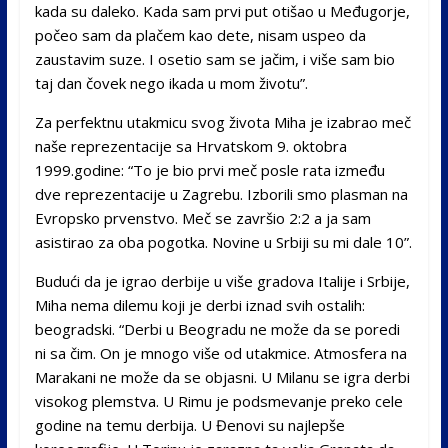
kada su daleko. Kada sam prvi put otišao u Međugorje,
počeo sam da plačem kao dete, nisam uspeo da
zaustavim suze. I osetio sam se jačim, i više sam bio
taj dan čovek nego ikada u mom životu”.
Za perfektnu utakmicu svog života Miha je izabrao meč
naše reprezentacije sa Hrvatskom 9. oktobra
1999.godine: “To je bio prvi meč posle rata između
dve reprezentacije u Zagrebu. Izborili smo plasman na
Evropsko prvenstvo. Meč se završio 2:2 a ja sam
asistirao za oba pogotka. Novine u Srbiji su mi dale 10”.
Budući da je igrao derbije u više gradova Italije i Srbije,
Miha nema dilemu koji je derbi iznad svih ostalih:
beogradski. “Derbi u Beogradu ne može da se poredi
ni sa čim. On je mnogo više od utakmice. Atmosfera na
Marakani ne može da se objasni. U Milanu se igra derbi
visokog plemstva. U Rimu je podsmevanje preko cele
godine na temu derbija. U Đenovi su najlepše