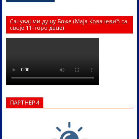
Сачувај ми душу Боже (Маја Ковачевић са
своје 11-торо деце)
ПАРТНЕРИ