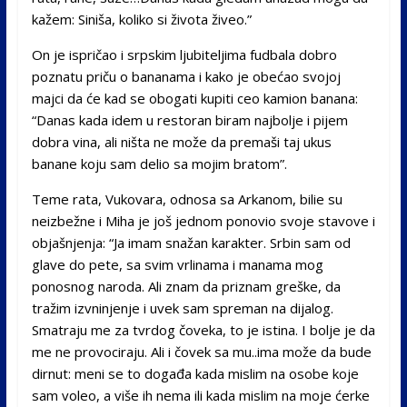
kažem: Siniša, koliko si života živeo.”
On je ispričao i srpskim ljubiteljima fudbala dobro
poznatu priču o bananama i kako je obećao svojoj
majci da će kad se obogati kupiti ceo kamion banana:
“Danas kada idem u restoran biram najbolje i pijem
dobra vina, ali ništa ne može da premaši taj ukus
banane koju sam delio sa mojim bratom”.
Тeme rata, Vukovara, odnosa sa Arkanom, bilie su
neizbežne i Miha je još jednom ponovio svoje stavove i
objašnjenja: “Ja imam snažan karakter. Srbin sam od
glave do pete, sa svim vrlinama i manama mog
ponosnog naroda. Ali znam da priznam greške, da
tražim izvninjenje i uvek sam spreman na dijalog.
Smatraju me za tvrdog čoveka, to je istina. I bolje je da
me ne provociraju. Ali i čovek sa mu..ima može da bude
dirnut: meni se to događa kada mislim na osobe koje
sam voleo, a više ih nema ili kada mislim na moje ćerke