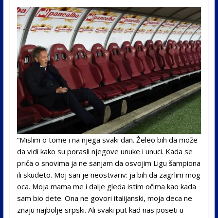
“Mislim o tome i na njega svaki dan. Želeo bih da može
da vidi kako su porasli njegove unuke i unuci. Kada se
priča o snovima ja ne sanjam da osvojim Ligu šampiona
ili skudeto. Moj san je neostvariv: ja bih da zagrlim mog
oca. Moja mama me i dalje gleda istim očima kao kada
sam bio dete. Ona ne govori italijanski, moja deca ne
znaju najbolje srpski. Ali svaki put kad nas poseti u