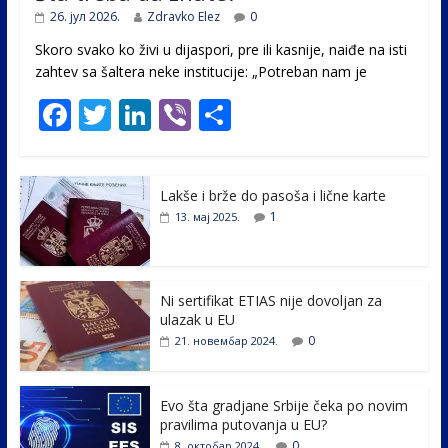
26. јул 2026.
Zdravko Elez
0
Skoro svako ko živi u dijaspori, pre ili kasnije, naiđe na isti
zahtev sa šaltera neke institucije: „Potreban nam je
F
T
Li
Vi
S
ac
w
n
b
h
e
itt
k
er
ar
Lakše i brže do pasoša i lične karte
b
er
e
e
1
13. мај 2025.
o
dI
o
n
k
Ni sertifikat ETIAS nije dovoljan za
ulazak u EU
0
21. новембар 2024.
Evo šta gradjane Srbije čeka po novim
pravilima putovanja u EU?
0
8. октобар 2024.