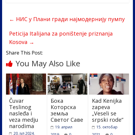
e
itt
k
er
ar
b
er
e
e
←
НИС у Плани гради најмодернију пумпу
o
dI
o
n
Peticija Italijana za poništenje priznanja
k
Kosova
→
Share This Post:
You May Also Like
Čuvar
Бока
Kad Kenijka
Teslinog
Которска
zapeva
nasleđa i
земља
„Veseli se
veza medju
Светог Саве
srpski rode“
narodima
19. април
15. октобар
20. јул 2024.
2019.
0
2021.
0