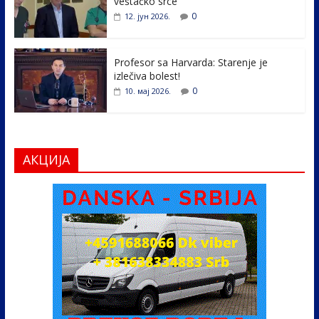
veštačko srce
0
12. јун 2026.
Profesor sa Harvarda: Starenje je
izlečiva bolest!
0
10. мај 2026.
АКЦИЈА