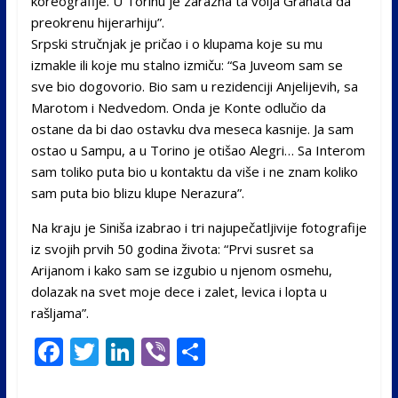
koreografije. U Torinu je zarazna ta volja Granata da
preokrenu hijerarhiju”.
Srpski stručnjak je pričao i o klupama koje su mu
izmakle ili koje mu stalno izmiču: “Sa Juveom sam se
sve bio dogovorio. Bio sam u rezidenciji Anjelijevih, sa
Marotom i Nedvedom. Onda je Konte odlučio da
ostane da bi dao ostavku dva meseca kasnije. Ja sam
ostao u Sampu, a u Torino je otišao Alegri… Sa Interom
sam toliko puta bio u kontaktu da više i ne znam koliko
sam puta bio blizu klupe Nerazura”.
Na kraju je Siniša izabrao i tri najupečatljivije fotografije
iz svojih prvih 50 godina života: “Prvi susret sa
Arijanom i kako sam se izgubio u njenom osmehu,
dolazak na svet moje dece i zalet, levica i lopta u
rašljama”.
F
T
Li
Vi
S
ac
w
n
b
h