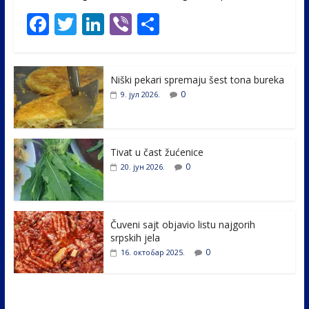
F
T
Li
Vi
S
ac
w
n
b
h
e
itt
k
er
ar
Niški pekari spremaju šest tona bureka
b
er
e
e
0
9. јул 2026.
o
dI
o
n
k
Tivat u čast žućenice
0
20. јун 2026.
Čuveni sajt objavio listu najgorih
srpskih jela
0
16. октобар 2025.