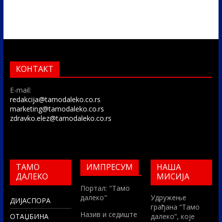
КОНТАКТ
E-mail:
redakcija@tamodaleko.co.rs
marketing@tamodaleko.co.rs
zdravko.elez@tamodaleko.co.rs
ТАМО
ИМПРЕСУМ
НАША
ДАЛЕКО
МИСИЈА
Портал: "Тамо
далеко"
Удружење
ДИЈАСПОРА
грађана “Тамо
Назив и седиште
ОТАЏБИНА
далеко”, које