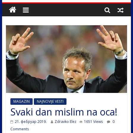
MAGAZIN
NAJNOVIJE VESTI
Svaki dan mislim na oca!
21. фебруар 2019.
Zdravko Elez
1651 Views
0
Comments