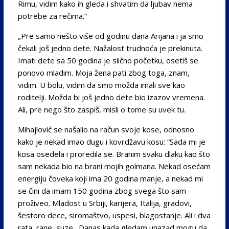
Rimu, vidim kako ih gleda i shvatim da ljubav nema
potrebe za rečima.”
„Pre samo nešto više od godinu dana Arijana i ja smo
čekali još jedno dete. Nažalost trudnoća je prekinuta.
Imati dete sa 50 godina je slično početku, osetiš se
ponovo mladim. Moja žena pati zbog toga, znam,
vidim. U bolu, vidim da smo možda imali sve kao
roditelji. Možda bi još jedno dete bio izazov vremena.
Ali, pre nego što zaspiš, misli o tome su uvek tu.
Mihajlović se našalio na račun svoje kose, odnosno
kako je nekad imao dugu i kovrdžavu kosu: “Sada mi je
kosa osedela i proredila se. Branim svaku dlaku kao što
sam nekada bio na brani mojih golmana. Nekad osećam
energiju čoveka koji ima 20 godina manje, a nekad mi
se čini da imam 150 godina zbog svega što sam
proživeo. Mladost u Srbiji, karijera, Italija, gradovi,
šestoro dece, siromaštvo, uspesi, blagostanje. Ali i dva
rata, rane, suze…Danas kada gledam unazad mogu da