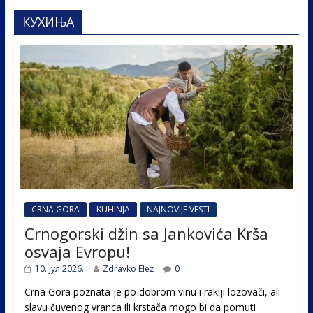
КУХИЊА
CRNA GORA
KUHINJA
NAJNOVIJE VESTI
Crnogorski džin sa Jankovića Krša
osvaja Evropu!
10. јул 2026.
Zdravko Elez
0
Crna Gora poznata je po dobrom vinu i rakiji lozovači, ali
slavu čuvenog vranca ili krstača mogo bi da pomuti