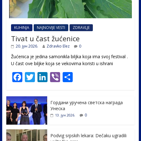
KUHINJA
NAJNOVIJE VESTI
ZDRAVLJE
Tivat u čast žućenice
20. јун 2026.
Zdravko Elez
0
Žućenica je jedina samonikla biljka koja ima svoj festival .
U čast ovе biljke koja se vekovima koristi u ishrani
F
T
Li
Vi
S
ac
w
n
b
h
e
itt
k
er
ar
Гордани уручена светска награда
b
er
e
e
Унеска
o
dI
0
13. јун 2026.
o
n
k
Podvig srpskih lekara: Dečaku ugradili