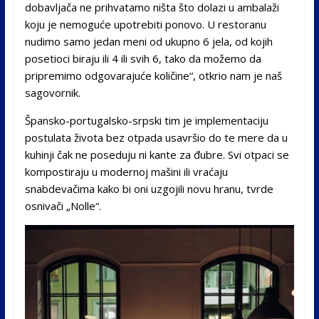
dobavljača ne prihvatamo ništa što dolazi u ambalaži
koju je nemoguće upotrebiti ponovo. U restoranu
nudimo samo jedan meni od ukupno 6 jela, od kojih
posetioci biraju ili 4 ili svih 6, tako da možemo da
pripremimo odgovarajuće količine“, otkrio nam je naš
sagovornik.
Špansko-portugalsko-srpski tim je implementaciju
postulata života bez otpada usavršio do te mere da u
kuhinji čak ne poseduju ni kante za đubre. Svi otpaci se
kompostiraju u modernoj mašini ili vraćaju
snabdevačima kako bi oni uzgojili novu hranu, tvrde
osnivači „Nolle“.