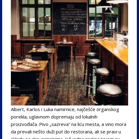
Albert, Karlos i Luka namirnice, najčešće organskog
porekla, uglavnom dopremaju od lokalnih
proizvođača. Pivo „sazreva“ na licu mesta, a vino mora
da prevali nešto duži put do restorana, ali se pravi u