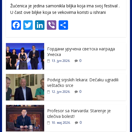
Žućenica je jedina samonikla biljka koja ima svoj festival .
U čast ovе biljke koja se vekovima koristi u ishrani
F
T
Li
Vi
S
ac
w
n
b
h
e
itt
k
er
ar
Гордани уручена светска награда
b
er
e
e
Унеска
o
dI
0
13. јун 2026.
o
n
k
Podvig srpskih lekara: Dečaku ugradili
veštačko srce
0
12. јун 2026.
Profesor sa Harvarda: Starenje je
izlečiva bolest!
0
10. мај 2026.