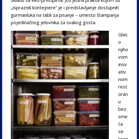
skladu sa eko-principima. Još jedna praksa kojom su
„ispraznili kontejnere“ je i predstavljanje dostupnih
gurmanluka na tabli za pisanje – umesto štampanja
pojedinačnog jelovnika za svakog gosta.
Glas
o
njiho
vom
inov
ativ
nom
rest
oran
u
bez
sme
ća
se
pren