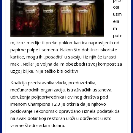
osi
usm
eni
m
pute
m, kroz medije ili preko poklon-kartica napravljenih od
papirne pulpe i semena. Nakon što dobitnici iskoriste
kartice, mogu ih „posaditi“ u saksiju i iz njih će izrasti
mak. „Nolla“ je voljna da im obezbedi i svoj kompost za
uzgoj biljke. Nije teško biti održiv!
Koalicija predstavnika vlada, preduzetnika,
međunarodnih organizacija, istraživačkih ustanova,
udruženja poljoprivrednika i civilnog društva pod
imenom Champions 12.3 je otkrila da je njihovo
poslovanje i ekonomski opravdano i iznela podatak da
na svaki dolar koji restoran uloži u održivost u isto
vreme štedi sedam dolara.