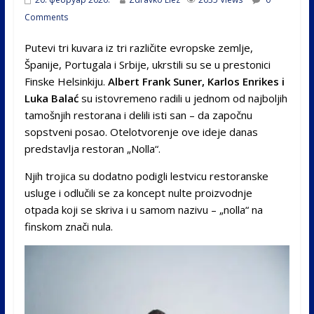
Comments
Putevi tri kuvara iz tri različite evropske zemlje,
Španije, Portugala i Srbije, ukrstili su se u prestonici
Finske Helsinkiju.
Albert Frank Suner, Karlos Enrikes i
Luka Balać
su istovremeno radili u jednom od najboljih
tamošnjih restorana i delili isti san – da započnu
sopstveni posao. Otelotvorenje ove ideje danas
predstavlja restoran „Nolla“.
Njih trojica su dodatno podigli lestvicu restoranske
usluge i odlučili se za koncept nulte proizvodnje
otpada koji se skriva i u samom nazivu – „nolla“ na
finskom znači nula.