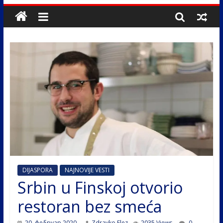
DIJASPORA
NAJNOVIJE VESTI
Srbin u Finskoj otvorio
restoran bez smeća
20. фебруар 2020.
Zdravko Elez
2035 Views
0