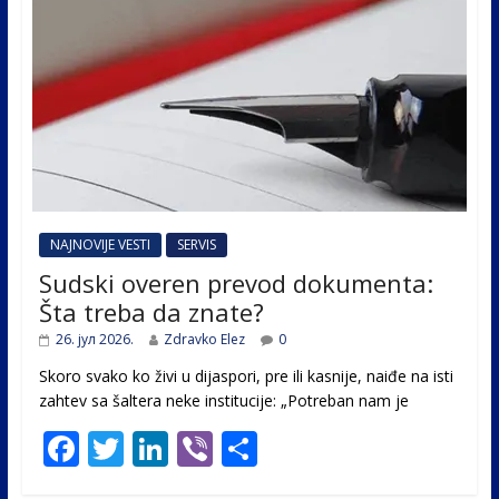
NAJNOVIJE VESTI
SERVIS
Sudski overen prevod dokumenta:
Šta treba da znate?
26. јул 2026.
Zdravko Elez
0
Skoro svako ko živi u dijaspori, pre ili kasnije, naiđe na isti
zahtev sa šaltera neke institucije: „Potreban nam je
F
T
Li
Vi
S
ac
w
n
b
h