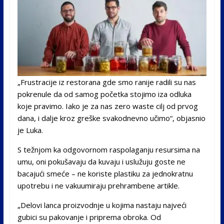
„Frustracije iz restorana gde smo ranije radili su nas
pokrenule da od samog početka stojimo iza odluka
koje pravimo. Iako je za nas zero waste cilj od prvog
dana, i dalje kroz greške svakodnevno učimo“, objasnio
je Luka.
S težnjom ka odgovornom raspolaganju resursima na
umu, oni pokušavaju da kuvaju i uslužuju goste ne
bacajući smeće – ne koriste plastiku za jednokratnu
upotrebu i ne vakuumiraju prehrambene artikle.
„Delovi lanca proizvodnje u kojima nastaju najveći
gubici su pakovanje i priprema obroka. Od