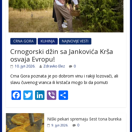
CRNA GORA
KUHINJA
NAJNOVIJE VESTI
Crnogorski džin sa Jankovića Krša
osvaja Evropu!
10. јул 2026.
Zdravko Elez
0
Crna Gora poznata je po dobrom vinu i rakiji lozovači, ali
slavu čuvenog vranca ili krstača mogo bi da pomuti
F
T
Li
Vi
S
ac
w
n
b
h
e
itt
k
er
ar
Niški pekari spremaju šest tona bureka
b
er
e
e
0
9. јул 2026.