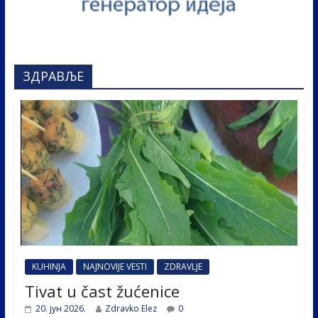
ЗДРАВЉЕ
KUHINJA
NAJNOVIJE VESTI
ZDRAVLJE
Tivat u čast žućenice
20. јун 2026.
Zdravko Elez
0