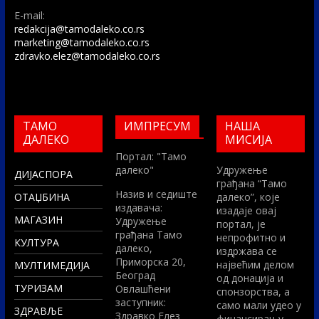
E-mail:
redakcija@tamodaleko.co.rs
marketing@tamodaleko.co.rs
zdravko.elez@tamodaleko.co.rs
ТАМО
ИМПРЕСУМ
НАША
ДАЛЕКО
МИСИЈА
Портал: "Тамо
далеко"
Удружење
ДИЈАСПОРА
грађана “Тамо
Назив и седиште
ОТАЏБИНА
далеко”, које
издавача:
изадаје овај
МАГАЗИН
Удружење
портал, је
грађана Тамо
непрофитно и
КУЛТУРА
далеко,
издржава се
Приморска 20,
највећим делом
МУЛТИМЕДИЈА
Београд
од донација и
ТУРИЗАМ
Овлашћени
спонзорства, а
заступник:
само мали удео у
ЗДРАВЉЕ
Здравко Елез
финансирању