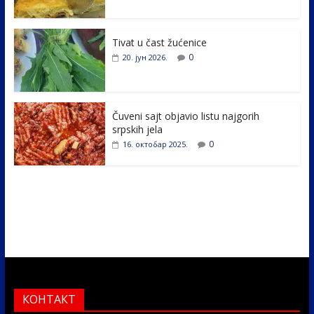
o
dI
o
n
k
Tivat u čast žućenice
0
20. јун 2026.
Čuveni sajt objavio listu najgorih
srpskih jela
0
16. октобар 2025.
КОНТАКТ