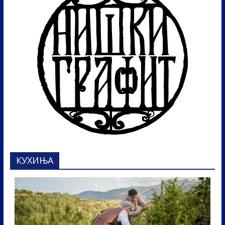
КУХИЊА