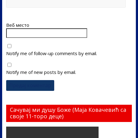
Веб место
Notify me of follow-up comments by email.
Notify me of new posts by email.
Сачувај ми душу Боже (Маја Ковачевић са
своје 11-торо деце)