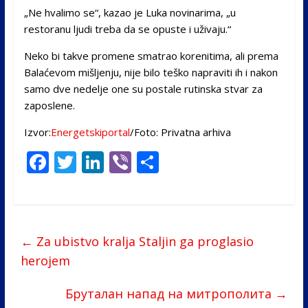
„Ne hvalimo se“, kazao je Luka novinarima, „u
restoranu ljudi treba da se opuste i uživaju.“
Neko bi takve promene smatrao korenitima, ali prema
Balaćevom mišljenju, nije bilo teško napraviti ih i nakon
samo dve nedelje one su postale rutinska stvar za
zaposlene.
Izvor:
Energetskiportal
/Foto: Privatna arhiva
F
T
Li
Vi
S
ac
w
n
b
h
e
itt
k
er
ar
b
er
e
e
←
Za ubistvo kralja Staljin ga proglasio
o
dI
herojem
o
n
k
Бруталан напад на митрополита
→