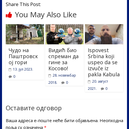
Share This Post:
You May Also Like
Чудо на
Видић био
Ispovest
Паштровск
спреман да
Srbina koji
ој гори
гине за
uspeo da se
Косово!
izvuče iz
13. јул 2023.
pakla Kabula
28. новембар
0
20. август
2018.
0
2021.
0
Оставите одговор
Ваша адреса е-поште неће бити објављена.
Неопходна
поља су означена
*