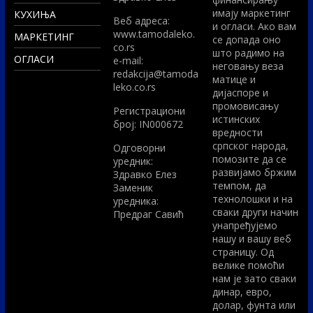
имају маркетинг
КУХИЊА
Вeб адреса:
и огласи. Ако вам
www.tamodaleko.
МАРКЕТИНГ
се допада оно
co.rs
што радимо на
ОГЛАСИ
e-mail:
неговању веза
redakcija@tamoda
матице и
leko.co.rs
дијаспоре и
промовисању
Регистрациони
истинских
број: IN000672
вредности
српског народа,
Одговорни
помозите да се
уредник:
развијамо бржим
Здравко Елез
темпом, да
Заменик
технолошки и на
уредника:
сваки други начин
Предраг Савић
унапређујемо
нашу и вашу веб
страницу. Од
велике помоћи
нам је зато сваки
динар, евро,
долар, фунта или