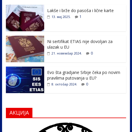
e
itt
k
er
ar
Lakše i brže do pasoša i lične karte
b
er
e
e
1
13. мај 2025.
o
dI
o
n
k
Ni sertifikat ETIAS nije dovoljan za
ulazak u EU
0
21. новембар 2024.
Evo šta gradjane Srbije čeka po novim
pravilima putovanja u EU?
0
8. октобар 2024.
АКЦИЈА