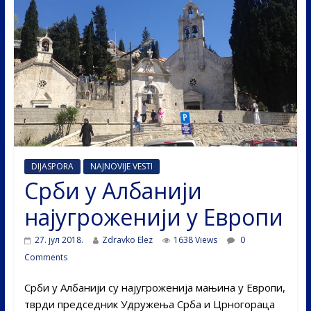
DIJASPORA
NAJNOVIJE VESTI
Срби у Албанији
најугроженији у Европи
27. јул 2018.
Zdravko Elez
1638 Views
0
Comments
Срби у Албанији су најугроженија мањина у Европи,
тврди председник Удружења Срба и Црногораца