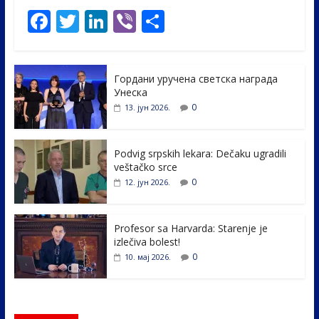
F
T
Li
Vi
S
ac
w
n
b
h
e
itt
k
er
ar
Гордани уручена светска награда
b
er
e
e
Унеска
o
dI
0
13. јун 2026.
o
n
k
Podvig srpskih lekara: Dečaku ugradili
veštačko srce
0
12. јун 2026.
Profesor sa Harvarda: Starenje je
izlečiva bolest!
0
10. мај 2026.