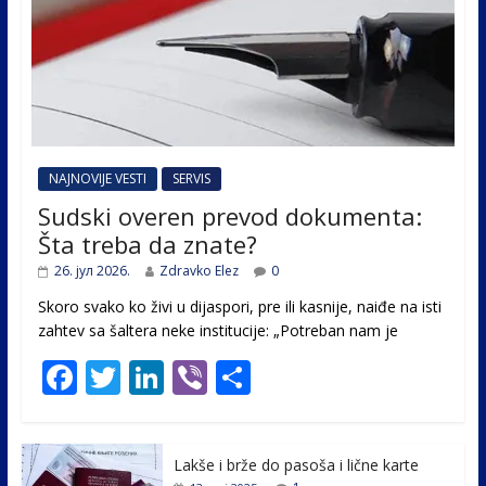
NAJNOVIJE VESTI
SERVIS
Sudski overen prevod dokumenta:
Šta treba da znate?
26. јул 2026.
Zdravko Elez
0
Skoro svako ko živi u dijaspori, pre ili kasnije, naiđe na isti
zahtev sa šaltera neke institucije: „Potreban nam je
F
T
Li
Vi
S
ac
w
n
b
h
e
itt
k
er
ar
Lakše i brže do pasoša i lične karte
b
er
e
e