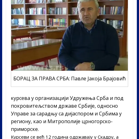
БОРАЦ ЗА ПРАВА СРБА: Павле Јакоја Брајовић
курсева у организацији Удружења Срба и под
покровитељством државе Србије, односно
Управе за сарадњу са дијаспором и Србима у
региону, као и Митрополије црногорско-
приморске.
Курсеви се већ 12 година одржавају у Скадру, а