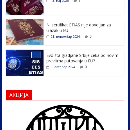
1
13. мај 2025.
o
dI
o
n
k
Ni sertifikat ETIAS nije dovoljan za
ulazak u EU
0
21. новембар 2024.
Evo šta gradjane Srbije čeka po novim
pravilima putovanja u EU?
0
8. октобар 2024.
АКЦИЈА