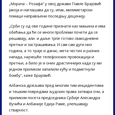
„Морача – Розафа“ у овој држави Павлe Брајовић
Јакоја и наглашава да су, ипак, милиметарски
помаци направљени последњу деценију.
„Срби су од ове године признати као мањина и има
обећања да ће се многи проблеми почети да се
решавају, али и даље трпе готово свакодневне
претње и застрашивања. И сам сам дуги низ
година, а то траје и данас, мета честих и разних
напада, најчешће телефонских провокација и
претњи, а било је и оних драстичнијих када су ми
једном приликом запалили кућу и подметнули
бомбу“, каже Брајовић.
Албанска држљава пред многим тим инцидентима
и тешким повредама људских права затвара очи, а
приликом посета председника Србије Алесандра
Вучића и Албаније Едија Раме, улепшавају
стварност.