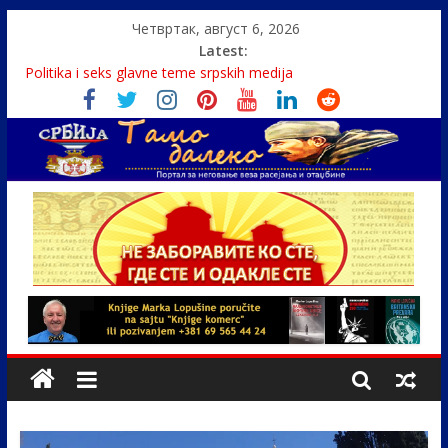
Четвртак, август 6, 2026
Latest:
Politika i seks glavne teme srpskih medija
U Srbiji pola miliona migranata, 100 000 stranaca se zaposlilo
Како је „Господар књига“ проглашен народним
непријатељем
Čije je pravo na istinu o Nikoli Tesli?
Srbin zaspao na Dunavu, reka ga odnela u Rumuniju