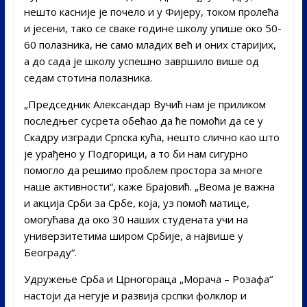
нешто касније је почело и у Фијеру, током пролећа
и јесени, тако се сваке године школу упише око 50-
60 полазника, не само младих већ и оних старијих,
а до сада је школу успешно завршило више од
седам стотина полазника.
„Председник Александар Вучић нам је приликом
последњег сусрета обећао да ће помоћи да се у
Скадру изгради Српска кућа, нешто слично као што
је урађено у Подгорици, а то би нам сигурно
помогло да решимо проблем простора за многе
наше активности“, каже Брајовић. „Веома је важна
и акција Срби за Србе
,
која, уз помоћ матице,
омогућава да око 30 наших студената учи на
универзитетима широм Србије, а највише у
Београду“.
Удружење Срба и Црногораца „Морача – Розафа“
настоји да негује и развија срспки фолклор и