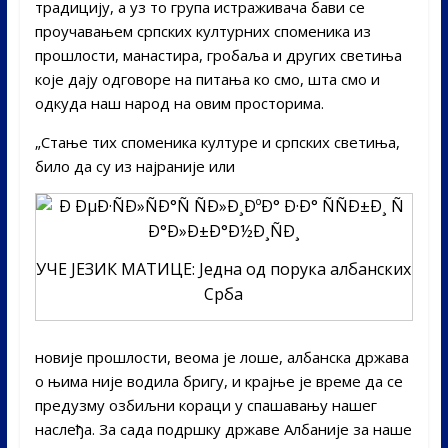
традицију, а уз то група истраживача бави се
проучавањем српских културних споменика из
прошлости, манастира, гробаља и других светиња
које дају одговоре на питања ко смо, шта смо и
одкуда наш народ на овим просторима.
„Стање тих споменика културе и српских светиња,
било да су из најраније или
УЧЕ ЈЕЗИК МАТИЦЕ: Једна од порука албанских
Срба
новије прошлости, веома је лоше, албанска држава
о њима није водила бригу, и крајње је време да се
предузму озбиљни кораци у спашавању нашег
наслеђа. За сада подршку државе Албаније за наше