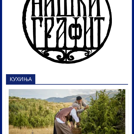
КУХИЊА