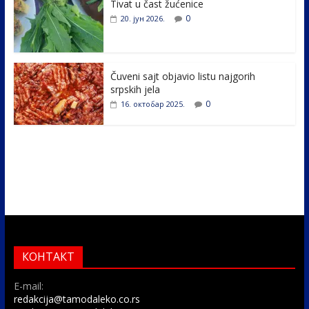
k
Tivat u čast žućenice
0
20. јун 2026.
Čuveni sajt objavio listu najgorih
srpskih jela
0
16. октобар 2025.
КОНТАКТ
E-mail:
redakcija@tamodaleko.co.rs