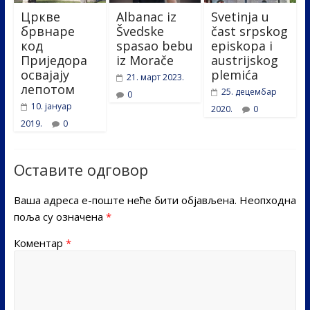
Цркве
Albanac iz
Svetinja u
брвнаре
Švedske
čast srpskog
код
spasao bebu
episkopa i
Приједора
iz Morače
austrijskog
освајају
plemića
21. март 2023.
лепотом
25. децембар
0
10. јануар
2020.
0
2019.
0
Оставите одговор
Ваша адреса е-поште неће бити објављена.
Неопходна
поља су означена
*
Коментар
*