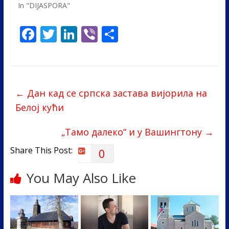
In "DIJASPORA"
F
T
Li
Vi
S
ac
w
n
b
h
e
itt
k
er
ar
b
er
e
e
←
Дан кад се српска застава вијорила на
o
dI
Белој кући
o
n
k
„Тамо далеко“ и у Вашингтону
→
Share This Post:
0
You May Also Like