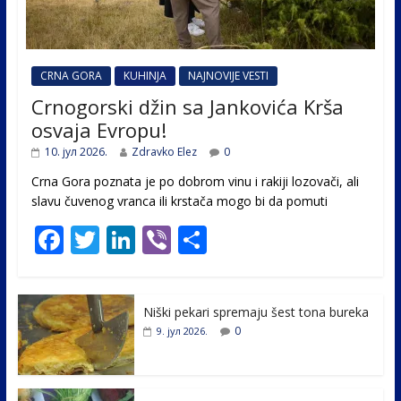
CRNA GORA
KUHINJA
NAJNOVIJE VESTI
Crnogorski džin sa Jankovića Krša
osvaja Evropu!
10. јул 2026.
Zdravko Elez
0
Crna Gora poznata je po dobrom vinu i rakiji lozovači, ali
slavu čuvenog vranca ili krstača mogo bi da pomuti
F
T
Li
Vi
S
ac
w
n
b
h
e
itt
k
er
ar
Niški pekari spremaju šest tona bureka
b
er
e
e
0
9. јул 2026.
o
dI
o
n