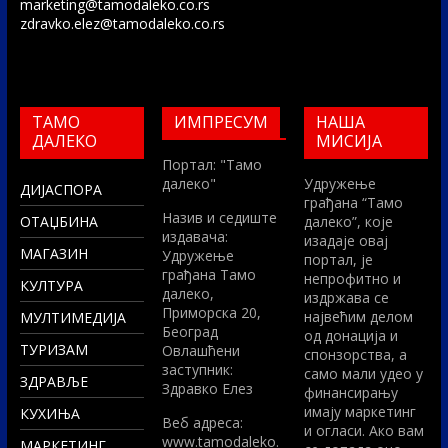
marketing@tamodaleko.co.rs
zdravko.elez@tamodaleko.co.rs
ТАМО
ИМПРЕСУМ
НАША
ДАЛЕКО
МИСИЈА
Портал: "Тамо
далеко"
Удружење
ДИЈАСПОРА
грађана “Тамо
Назив и седиште
ОТАЏБИНА
далеко”, које
издавача:
изадаје овај
МАГАЗИН
Удружење
портал, је
грађана Тамо
непрофитно и
КУЛТУРА
далеко,
издржава се
Приморска 20,
највећим делом
МУЛТИМЕДИЈА
Београд
од донација и
ТУРИЗАМ
Овлашћени
спонзорства, а
заступник:
само мали удео у
ЗДРАВЉЕ
Здравко Елез
финансирању
имају маркетинг
КУХИЊА
Вeб адреса:
и огласи. Ако вам
www.tamodaleko.
МАРКЕТИНГ