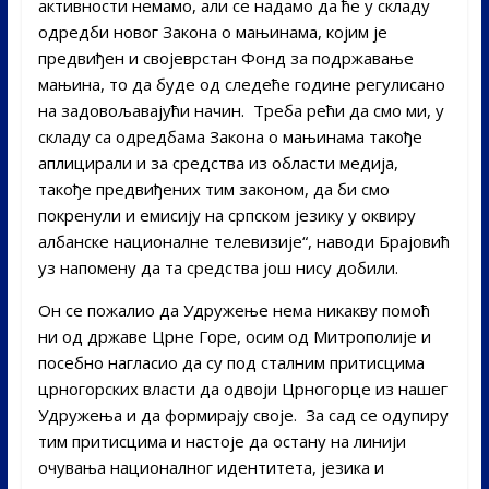
активности немамо, али се надамо да ће у складу
одредби новог Закона о мањинама, којим је
предвиђен и својеврстан Фонд за подржавање
мањина, то да буде од следеће године регулисано
на задовољавајући начин. Треба рећи да смо ми, у
складу са одредбама Закона о мањинама такође
аплицирали и за средства из области медија,
такође предвиђених тим законом, да би смо
покренули и емисију на српском језику у оквиру
албанске националне телевизије“, наводи Брајовић
уз напомену да та средства још нису добили.
Он се пожалио да Удружење нема никакву помоћ
ни од државе Црне Горе, осим од Митрополије и
посебно нагласио да су под сталним притисцима
црногорских власти да одвоји Црногорце из нашег
Удружења и да формирају своје. За сад се одупиру
тим притисцима и настоје да остану на линији
очувања националног идентитета, језика и