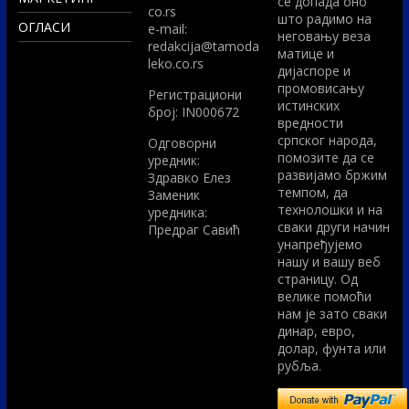
се допада оно
co.rs
што радимо на
ОГЛАСИ
e-mail:
неговању веза
redakcija@tamoda
матице и
leko.co.rs
дијаспоре и
промовисању
Регистрациони
истинских
број: IN000672
вредности
српског народа,
Одговорни
помозите да се
уредник:
развијамо бржим
Здравко Елез
темпом, да
Заменик
технолошки и на
уредника:
сваки други начин
Предраг Савић
унапређујемо
нашу и вашу веб
страницу. Од
велике помоћи
нам је зато сваки
динар, евро,
долар, фунта или
рубља.