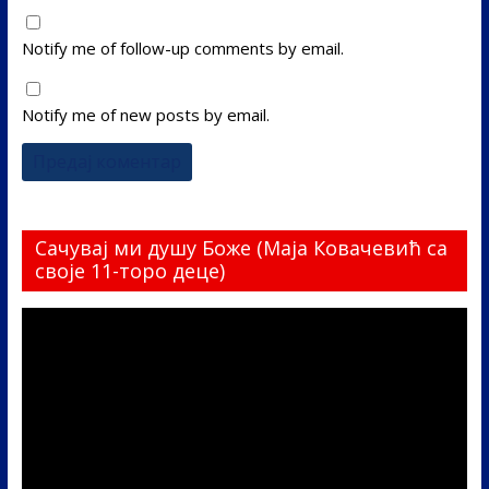
Notify me of follow-up comments by email.
Notify me of new posts by email.
Сачувај ми душу Боже (Маја Ковачевић са
своје 11-торо деце)
Прегледач
видео
записа