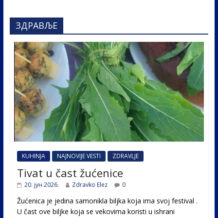
ЗДРАВЉЕ
KUHINJA
NAJNOVIJE VESTI
ZDRAVLJE
Tivat u čast žućenice
20. јун 2026.
Zdravko Elez
0
Žućenica je jedina samonikla biljka koja ima svoj festival .
U čast ovе biljke koja se vekovima koristi u ishrani