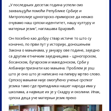
„У последњих десетак година успели смо
захваљујући помоћи Републике Србије и
Митрополије црногорско-приморске да некако
очувамо наш српски идентитет, нашу културу и
матерњи језик“, наглашава Брајовић.
Он посебно као добру ствар истиче то што су
коначно, по први пут у историји, доношењем
Закона о мањинама, у јануару ове године, заједно
са другим етничким заједницама – црногорском,
босанском, бугарском и македонском, Срби у
Албанији признати као мањина. Проблем је још
што је оно што је написано на папиру мртво слово.
Српској мањини није омогућено учење срспког
језика тамо где припадника нашег народа има у
школама, а највише их је у Скадру и околини. Ипак,
српска деца уче матерњи језик преко