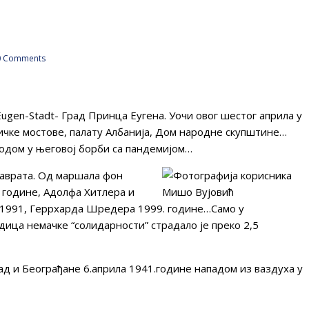
 Comments
ugen-Stadt- Град Принца Еугена. Уочи овог шестог априла у
ичке мостове, палату Албанија, Дом народне скупштине…
родом у његовој борби са пандемијом…
наврата. Од маршала фон
 године, Адолфа Хитлера и
 1991, Геррхарда Шредера 1999. године…Само у
дица немачке “солидарности” страдало је преко 2,5
ад и Београђане 6.априла 1941.године нападом из ваздуха у