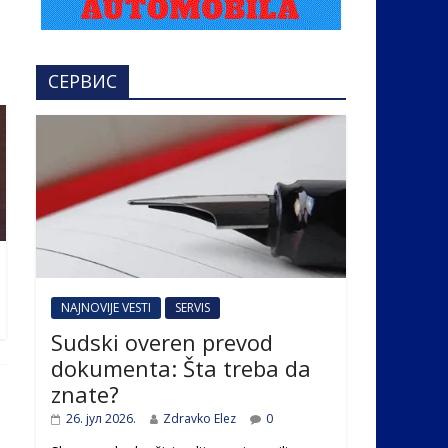
СЕРВИС
NAJNOVIJE VESTI
SERVIS
Sudski overen prevod
dokumenta: Šta treba da
znate?
26. јул 2026.
Zdravko Elez
0