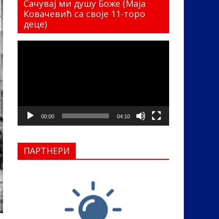
Сачувај ми душу Боже (Маја
Ковачевић са своје 11-торо
деце)
Прегледач
видео
записа
00:00
04:10
ПАРТНЕРИ