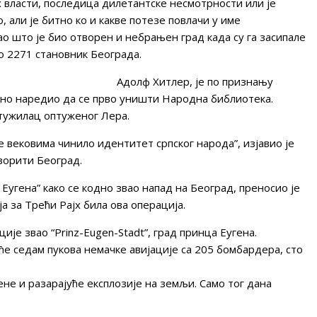
х власти, последица дилетантске несмотрности или је
, али је битно ко и какве потезе повлачи у име
ао што је био отворен и небрањен град када су га засипале
о 2271 становник Београда.
Адолф Хитлер, је по признању
чно наредио да се прво уништи Народна библиотека.
 тужилац оптуженог Лера.
је вековима чинило идентитет српског народа”, изјавио је
зорити Београд.
Еугена” како се кодно звао напад на Београд, преносио је
а за Трећи Рајх била ова операција.
ије звао “Prinz-Eugen-Stadt”, град принца Еугена.
ће седам пукова немачке авијације са 205 бомбардера, сто
ене и разарајуће експлозије на земљи. Само тог дана