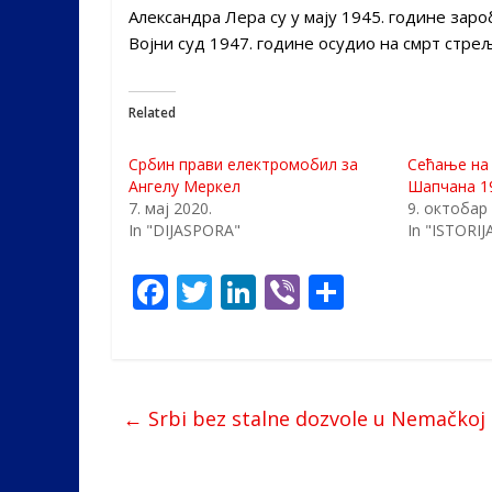
Александра Лера су у мају 1945. године зароб
Војни суд 1947. године осудио на смрт стре
Related
Србин прави електромобил за
Сећање на
Ангелу Меркел
Шапчана 1
7. мај 2020.
9. октобар
In "DIJASPORA"
In "ISTORIJ
F
T
Li
Vi
S
ac
w
n
b
h
e
itt
k
er
ar
b
er
e
e
←
Srbi bez stalne dozvole u Nemačkoj
o
dI
o
n