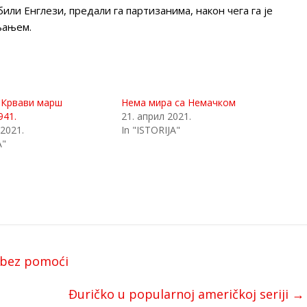
или Енглези, предали га партизанима, након чега га је
љањем.
 Крвави марш
Нема мира са Немачком
941.
21. април 2021.
 2021.
In "ISTORIJA"
A"
 bez pomoći
Đuričko u popularnoj američkoj seriji
→