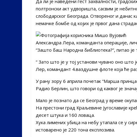
Да ли је наведени гест захвалности, градски
полтронски акт удворишта, сасвим је небитно
слободарског Београда. Отвореног и данас к
немачке бомбе од којих је првог дана страда
Александра Лера, команданта операције, ли
“Зашто баш Народна библиотека?”, питао је
“ Зато што је у тој установи чувано оно што 
Лер, командант 4.ваздушне флоте која ће ра
У рану зору 6 априла почетак “Марша принца 
Радио Берлин, што говори од каквог је значај
Мало је познато да се Београд у време окупац
На престони град Краљевине Југославије кре
десет штука и 160 ловаца.
Хука лимених убица на небу утапала се у сир
истоварено је 220 тона експлозива.