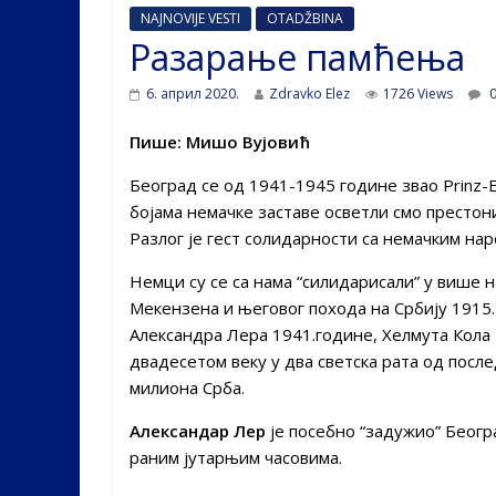
NAJNOVIJE VESTI
OTADŽBINA
Разарање памћења
6. април 2020.
Zdravko Elez
1726 Views
0
Пише: Мишо Вујовић
Београд се од 1941-1945 године звао Prinz-E
бојама немачке заставе осветли смо престон
Разлог је гест солидарности са немачким на
Немци су се са нама “силидарисали” у више 
Мекензена и његовог похода на Србију 1915.
Александра Лера 1941.године, Хелмута Кола
двадесетом веку у два светска рата од после
милиона Срба.
Александар Лер
је посебно “задужио” Беогр
раним јутарњим часовима.