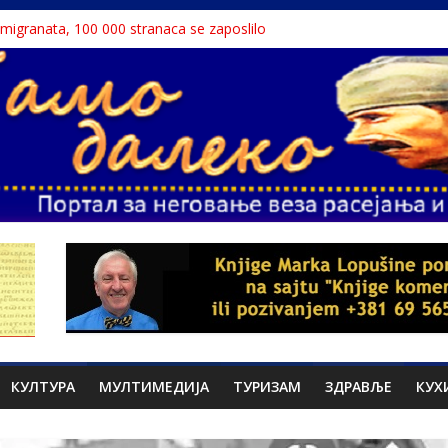
a migranata, 100 000 stranaca se zaposlilo
 књига“ проглашен народним непријатељем
u o Nikoli Tesli?
avu, reka ga odnela u Rumuniju
ne teme srpskih medija
КУЛТУРА
МУЛТИМЕДИЈА
ТУРИЗАМ
ЗДРАВЉЕ
КУХ