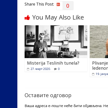
k
Share This Post:
0
You May Also Like
Misterija Teslinih tunela?
Plivanje
ledeno
27. март 2020.
0
19. јану
Оставите одговор
Ваша адреса е-поште неће бити објављена.
Не