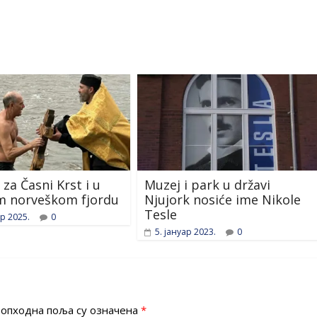
 za Časni Krst i u
Muzej i park u državi
m norveškom fjordu
Njujork nosiće ime Nikole
Tesle
ар 2025.
0
5. јануар 2023.
0
опходна поља су означена
*