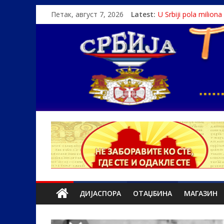
Петак, август 7, 2026
Latest:
U Srbiji pola milion
Како је „Господар
Čije je pravo na istin
Srbin zaspao na Dun
Politika i seks glav
ДИЈАСПОРА
ОТАЏБИНА
МАГАЗИН