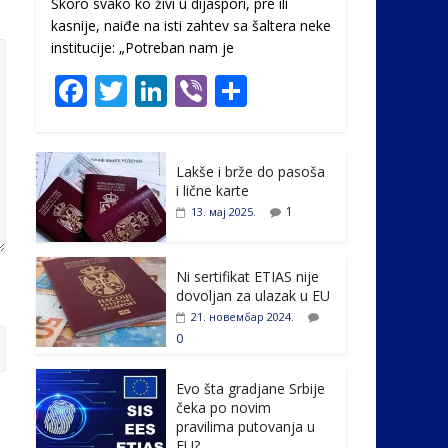
Skoro svako ko živi u dijaspori, pre ili
kasnije, naiđe na isti zahtev sa šaltera neke
institucije: „Potreban nam je
F
T
Li
Vi
S
ac
w
n
b
h
e
itt
k
er
ar
Lakše i brže do pasoša
b
er
e
e
i lične karte
o
dI
1
13. мај 2025.
o
n
k
Ni sertifikat ETIAS nije
dovoljan za ulazak u EU
21. новембар 2024.
0
Evo šta gradjane Srbije
čeka po novim
pravilima putovanja u
EU?