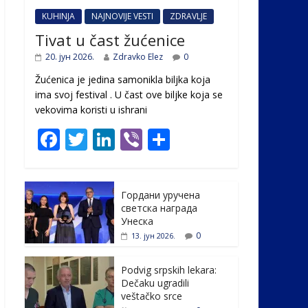
KUHINJA
NAJNOVIJE VESTI
ZDRAVLJE
Tivat u čast žućenice
20. јун 2026.
Zdravko Elez
0
Žućenica je jedina samonikla biljka koja
ima svoj festival . U čast ovе biljke koja se
vekovima koristi u ishrani
F
T
Li
Vi
S
ac
w
n
b
h
e
itt
k
er
ar
Гордани уручена
b
er
e
e
светска награда
o
dI
Унеска
0
13. јун 2026.
o
n
k
Podvig srpskih lekara:
Dečaku ugradili
veštačko srce