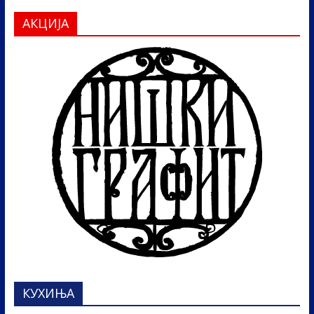
АКЦИЈА
КУХИЊА