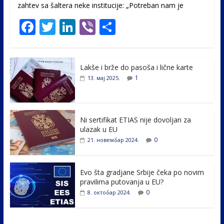
zahtev sa šaltera neke institucije: „Potreban nam je
F
T
Li
Vi
S
ac
w
n
b
h
e
itt
k
er
ar
Lakše i brže do pasoša i lične karte
b
er
e
e
1
13. мај 2025.
o
dI
o
n
k
Ni sertifikat ETIAS nije dovoljan za
ulazak u EU
0
21. новембар 2024.
Evo šta gradjane Srbije čeka po novim
pravilima putovanja u EU?
0
8. октобар 2024.