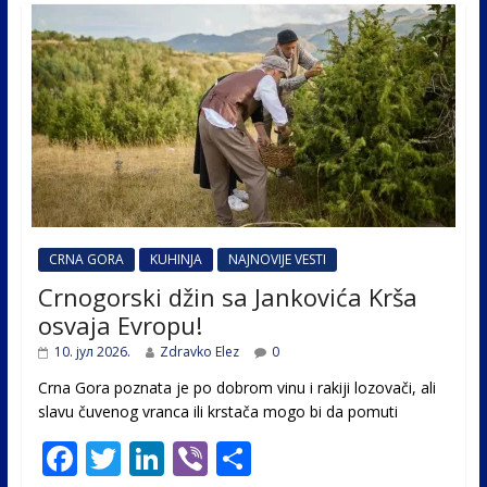
CRNA GORA
KUHINJA
NAJNOVIJE VESTI
Crnogorski džin sa Jankovića Krša
osvaja Evropu!
10. јул 2026.
Zdravko Elez
0
Crna Gora poznata je po dobrom vinu i rakiji lozovači, ali
slavu čuvenog vranca ili krstača mogo bi da pomuti
F
T
Li
Vi
S