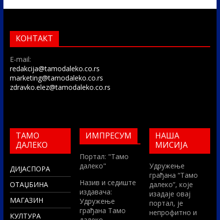
КОНТАКТ
E-mail:
redakcija@tamodaleko.co.rs
marketing@tamodaleko.co.rs
zdravko.elez@tamodaleko.co.rs
ТАМО
ИМПРЕСУМ
НАША
ДАЛЕКО
МИСИЈА
Портал: "Тамо
далеко"
Удружење
ДИЈАСПОРА
грађана “Тамо
Назив и седиште
ОТАЏБИНА
далеко”, које
издавача:
изадаје овај
МАГАЗИН
Удружење
портал, је
грађана Тамо
непрофитно и
КУЛТУРА
далеко,