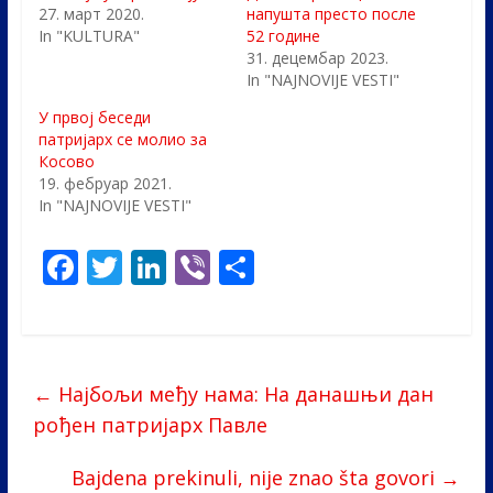
27. март 2020.
напушта престо после
In "KULTURA"
52 године
31. децембар 2023.
In "NAJNOVIJE VESTI"
У првој беседи
патријарх се молио за
Косово
19. фебруар 2021.
In "NAJNOVIJE VESTI"
F
T
Li
Vi
S
ac
w
n
b
h
e
itt
k
er
ar
b
er
e
e
←
Најбољи међу нама: На данашњи дан
o
dI
рођен патријарх Павле
o
n
k
Bajdena prekinuli, nije znao šta govori
→