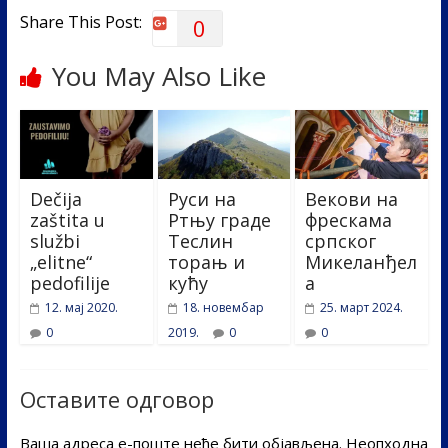
Share This Post:
0
You May Also Like
Dečija
Руси на
Векови на
zaštita u
Ртњу граде
фрескама
službi
Теслин
српског
„elitne“
торањ и
Микеланђел
pedofilije
кућу
а
12. мај 2020.
18. новембар
25. март 2024.
0
2019.
0
0
Оставите одговор
Ваша адреса е-поште неће бити објављена.
Неопходна