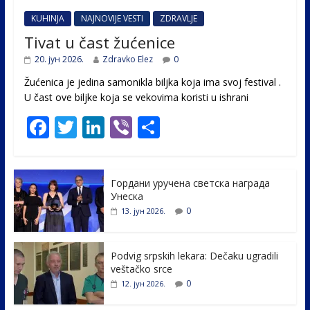
KUHINJA
NAJNOVIJE VESTI
ZDRAVLJE
Tivat u čast žućenice
20. јун 2026.
Zdravko Elez
0
Žućenica je jedina samonikla biljka koja ima svoj festival .
U čast ovе biljke koja se vekovima koristi u ishrani
F
T
Li
Vi
S
ac
w
n
b
h
e
itt
k
er
ar
Гордани уручена светска награда
b
er
e
e
Унеска
o
dI
0
13. јун 2026.
o
n
k
Podvig srpskih lekara: Dečaku ugradili
veštačko srce
0
12. јун 2026.