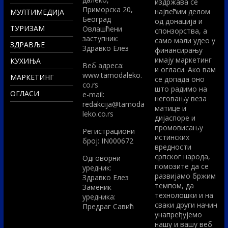
издржава се
Приморска 20,
највећим делом
МУЛТИМЕДИЈА
Београд
од донација и
ТУРИЗАМ
Овлашћени
спонзорства, а
заступник:
само мали удео у
ЗДРАВЉЕ
Здравко Елез
финансирању
имају маркетинг
КУХИЊА
Вeб адреса:
и огласи. Ако вам
www.tamodaleko.
МАРКЕТИНГ
се допада оно
co.rs
што радимо на
ОГЛАСИ
e-mail:
неговању веза
redakcija@tamoda
матице и
leko.co.rs
дијаспоре и
промовисању
Регистрациони
истинских
број: IN000672
вредности
српског народа,
Одговорни
помозите да се
уредник:
развијамо бржим
Здравко Елез
темпом, да
Заменик
технолошки и на
уредника:
сваки други начин
Предраг Савић
унапређујемо
нашу и вашу веб