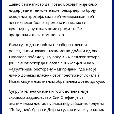
Давно сам написао да Новак Ђоковић није само
лидер једне тениске епохе, рекордер по броју
освојених трофеја, сада већ ненадмашан, већ
весник неког бољег времена и надајмо се
хуманијег друштва у коме профит неће
представљати аксиом живота.
Били су то дан и ноћ за незаборав, лепши
рођендански поклон нисам могао добити од ове
Новакове победе у Њујорку и 24. великог пехара,
још једног рекорда и слављеничког финиша у
најкултнијем ресторану – Ципријани, где нас је
лично дочекао власник овог престижног локала а
Новак својим емотивним обраћањем довео до суза.
Супруга Јелена смерна и господствена није
скривала задовољство. Син Стефан је са
знатижељом листао публикацију сабраних колумни
“Победник”. Срђан и Дијана су, као и увек у оваквим