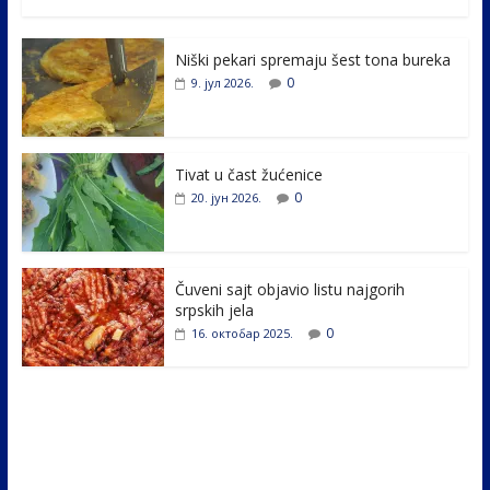
ac
w
n
b
h
e
itt
k
er
ar
Niški pekari spremaju šest tona bureka
b
er
e
e
0
9. јул 2026.
o
dI
o
n
k
Tivat u čast žućenice
0
20. јун 2026.
Čuveni sajt objavio listu najgorih
srpskih jela
0
16. октобар 2025.