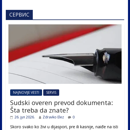
СЕРВИС
NAJNOVIJE VESTI
SERVIS
Sudski overen prevod dokumenta:
Šta treba da znate?
26. јул 2026.
Zdravko Elez
0
Skoro svako ko živi u dijaspori, pre ili kasnije, naiđe na isti