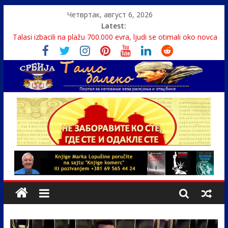
Четвртак, август 6, 2026
Latest:
Talasi izbacili na plažu 700.000 evra, ljudi se otimali oko novca
Srbin zaspao na Dunavu, reka ga odnela u Rumuniju
Politika i seks glavne teme srpskih medija
U Srbiji pola miliona migranata, 100 000 stranaca se zaposlilo
Monasi spasili dete sa litice visoke 15 metara