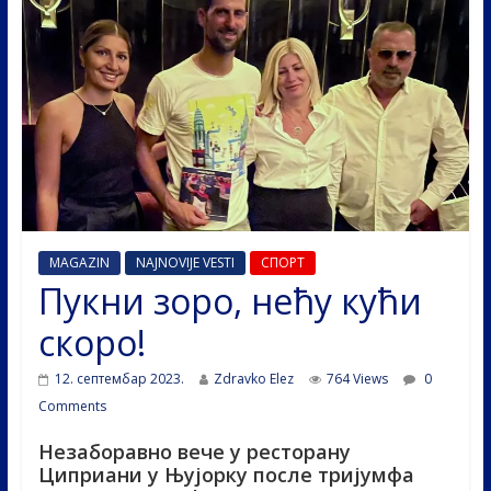
MAGAZIN
NAJNOVIJE VESTI
СПОРТ
Пукни зоро, нећу кући
скоро!
12. септембар 2023.
Zdravko Elez
764 Views
0
Comments
Незаборавно вече у ресторану
Циприани у Њујорку после тријумфа