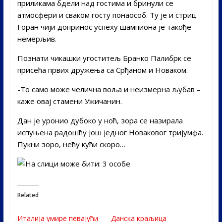
приликама бдели над гостима и бринули се
атмосфери и сваком госту понаособ. Ту је и стриц
Горан чији допринос успеху шампиона је такође
немерљив.
Познати чикашки угоститељ Бранко Палибрк се
присећа првих дружења са Срђаном и Новаком.
-То само може челична воља и неизмерна љубав –
каже овај стамени Ужичанин.
Дан је уронио дубоко у ноћ, зора се назирала
испуњена радошћу још једног Новаковог тријумфа.
Пукни зоро, нећу кући скоро…
Related
Италија умире певајући
Данска краљица