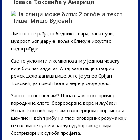
Новака Ђоковића у Америци
Пише: Мишо Вујовић
Личност се рађа, победник ствара, занат учи,
мудрост Бог дарује, воља обликује искуство
надограђује.
Све то уклопити и компоновати у једном човеку
није био лак задатак. А тај задатак је створио
ремек дело данашњице. А то је успео Срђан
Ђоковић, уз помоћ Бога и вере у своје дело.
Зашто то понављам!? Понављам то ко пример
породичне слоге, безрезервне вере и љубави.
Новак Ђоковић није само вансеријски спортиста и
шампион, већ трибун и гласноговорник разума који
се све више гуши у заглушујућој какофонији
беспризорних сукоба профита.