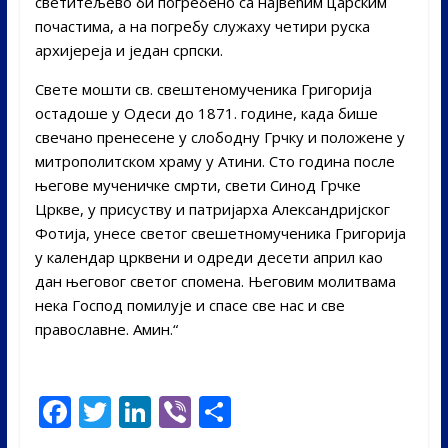
светитељево би погребено са највећим царским
почастима, а на погребу служаху четири руска
архијереја и један српски.
Свете мошти св. свештеномученика Григорија
остадоше у Одеси до 1871. године, када бише
свечано пренесене у слободну Грчку и положене у
митрополитском храму у Атини. Сто година после
његове мученичке смрти, свети Синод Грчке
Цркве, у присуству и патријарха Александријског
Фотија, унесе светог свешетномученика Григорија
у календар црквени и одреди десети април као
дан његовог светог спомена. Његовим молитвама
нека Господ помилује и спасе све нас и све
православне. Амин.“
F
T
Li
Vi
S
ac
w
n
b
h