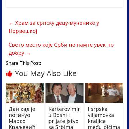
e
itt
k
er
ar
b
er
e
e
←
Храм за српску децу-мученике у
o
dI
Норвешкој
o
n
k
Свето место које Срби не памте увек по
добру
→
Share This Post:
You May Also Like
Дан кад је
Karterov mir
I srpska
погинуо
u Bosni i
viljamovka
Марко
prijateljstvo
kraljica
Краљевић
sa Srbima
među pićima