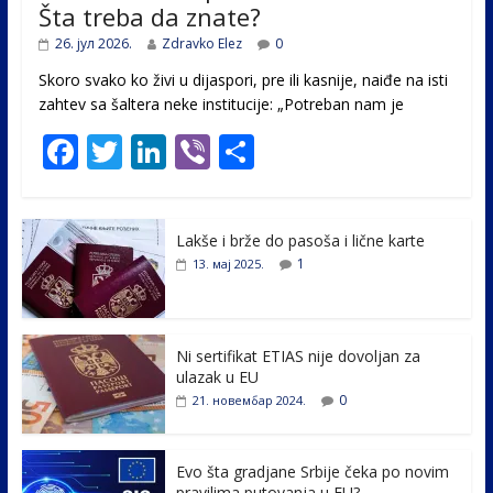
Šta treba da znate?
26. јул 2026.
Zdravko Elez
0
Skoro svako ko živi u dijaspori, pre ili kasnije, naiđe na isti
zahtev sa šaltera neke institucije: „Potreban nam je
F
T
Li
Vi
S
ac
w
n
b
h
e
itt
k
er
ar
Lakše i brže do pasoša i lične karte
b
er
e
e
1
13. мај 2025.
o
dI
o
n
k
Ni sertifikat ETIAS nije dovoljan za
ulazak u EU
0
21. новембар 2024.
Evo šta gradjane Srbije čeka po novim
pravilima putovanja u EU?