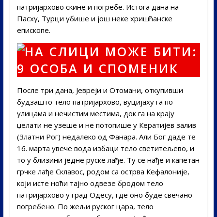
патријархово скине и погребе. Истога дана на
Пасху, Турци убише и још неке хришћанске
епископе.
После три дана, Јевреји и Отомани, откупивши
будзашто тело патријархово, вуцијаху га по
улицама и нечистим местима, док га на крају
џелати не узеше и не потопише у Кератијев залив
(Златни Рог) недалеко од Фанара. Али Бог даде те
16. марта увече вода избаци тело светитељево, и
то у близини једне руске лађе. Ту се нађе и капетан
грчке лађе Склавос, родом са острва Кефалоније,
који исте ноћи тајно одвезе бродом тело
патријархово у град Одесу, где оно буде свечано
погребено. По жељи руског цара, тело