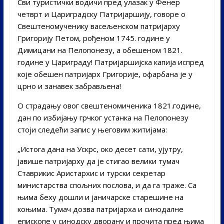
Сви туристички водичи пред улазак у Фенер
четврт и Цариградску Патријаршију, говоре о
Свештеномученику васељенском патријарху
Григорију Петом, рођеном 1745. године у
Димицани на Пелопонезу, а обешеном 1821.
године у Цариграду! Патријаршијска капија испред
које обешен патријарх Григорије, офарбана је у
црно и занавек забрављена!
О страдању овог свештеномиченика 1821.године,
дан по избијању грчког устанка на Пелопонезу
стоји следећи запис у његовим житијама:
„Истога дана на Ускрс, око десет сати, ујутру,
јавише патријарху да је стигао велики тумач
Ставрикис Аристархис и турски секретар
министарства спољних послова, и да га траже. Са
њима беху дошли и јаничарске старешине на
коњима. Тумач дозва патријарха и синодалне
епископе у синодску дворану и прочита пред њима