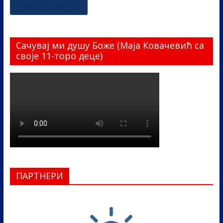
Сачувај ми душу Боже (Маја Ковачевић са
своје 11-торо деце)
ПАРТНЕРИ