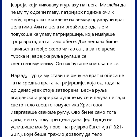
Јевреја, који ликоваху и урлаху на њега. Мислећи да
ће му ту одсећи главу, патријарх подиже очи к
небу, прекрсти се и клече на земљу пружајући врат
џелатима. Али га џелати зграбише одатле и
повукоше ка улазу патријаршије, која имађаше
троја врата, да га тамо обесе. Док вешала бише
начињена прође скоро читав сат, а за то време
турска и јеврејска руља ругаше се
свештеномученику. Он пак ћуташе и мољаше се.
Најзад, Турци му ставише омчу на врат и обесише
га на средња врата патријаршије, која од тада па
до данас увек стоје затворена. Бесна руља
агарјанска и јеврејска ругаше му се и пљуваше га, и
свето тело свештеномученика Христовог
извргаваше свакоме руглу. Ово би не само тога
дана, него у току три цела дана. Јер Турци не
услишише молбу новог патријарха Евгенија (1821-
22 г.), који беше тражио дозволу да тело