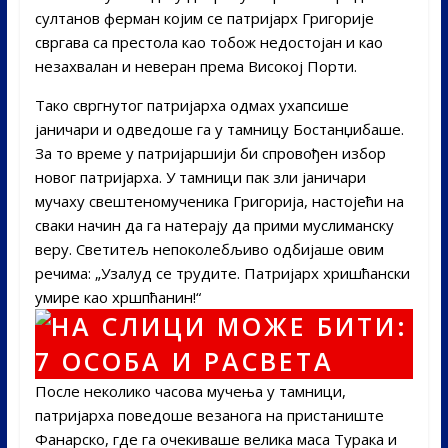
султанов ферман којим се патријарх Григорије
свргава са престола као тобож недостојан и као
незахвалан и неверан према Високој Порти.
Тако свргнутог патријарха одмах ухапсише
јаничари и одведоше га у тамницу Бостанџибаше.
За то време у патријаршији би спровођен избор
новог патријарха. У тамници пак зли јаничари
мучаху свештеномученика Григорија, настојећи на
сваки начин да га натерају да прими муслиманску
веру. Светитељ непоколебљиво одбијаше овим
речима: „Узалуд се трудите. Патријарх хришћански
умире као хршпћанин!“
После неколико часова мучења у тамници,
патријарха поведоше везанога на пристаниште
Фанарско, где га очекиваше велика маса Турака и