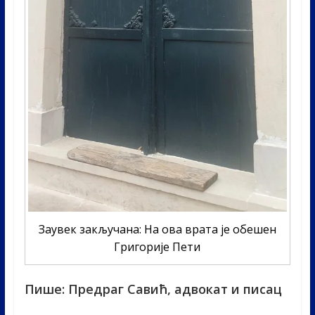
Заувек закључана: На ова врата је обешен
Григорије Пети
Пише: Предраг Савић, адвокат и писац