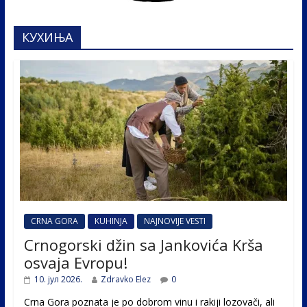
КУХИЊА
CRNA GORA
KUHINJA
NAJNOVIJE VESTI
Crnogorski džin sa Jankovića Krša
osvaja Evropu!
10. јул 2026.
Zdravko Elez
0
Crna Gora poznata je po dobrom vinu i rakiji lozovači, ali