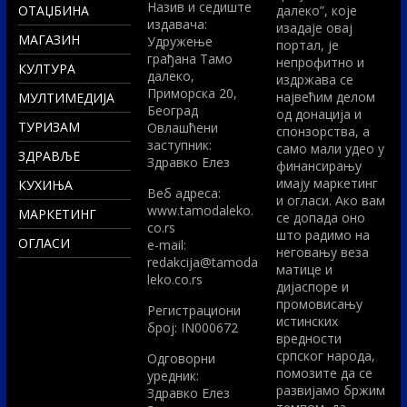
Назив и седиште
ОТАЏБИНА
далеко”, које
издавача:
изадаје овај
МАГАЗИН
Удружење
портал, је
грађана Тамо
непрофитно и
КУЛТУРА
далеко,
издржава се
Приморска 20,
највећим делом
МУЛТИМЕДИЈА
Београд
од донација и
ТУРИЗАМ
Овлашћени
спонзорства, а
заступник:
само мали удео у
ЗДРАВЉЕ
Здравко Елез
финансирању
имају маркетинг
КУХИЊА
Вeб адреса:
и огласи. Ако вам
www.tamodaleko.
МАРКЕТИНГ
се допада оно
co.rs
што радимо на
ОГЛАСИ
e-mail:
неговању веза
redakcija@tamoda
матице и
leko.co.rs
дијаспоре и
промовисању
Регистрациони
истинских
број: IN000672
вредности
српског народа,
Одговорни
помозите да се
уредник:
развијамо бржим
Здравко Елез