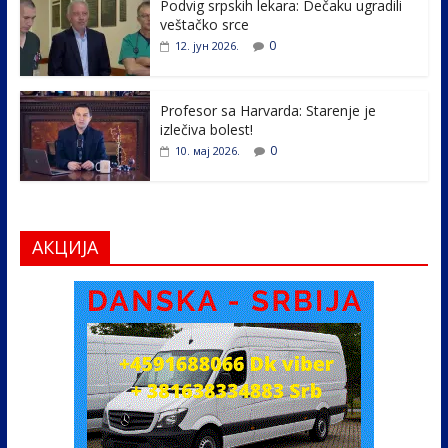
k
Podvig srpskih lekara: Dečaku ugradili
veštačko srce
0
12. јун 2026.
Profesor sa Harvarda: Starenje je
izlečiva bolest!
0
10. мај 2026.
АКЦИЈА