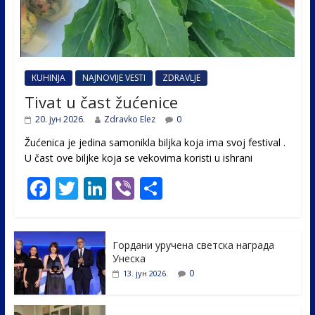
KUHINJA
NAJNOVIJE VESTI
ZDRAVLJE
Tivat u čast žućenice
20. јун 2026.
Zdravko Elez
0
Žućenica je jedina samonikla biljka koja ima svoj festival .
U čast ovе biljke koja se vekovima koristi u ishrani
F
T
Li
Vi
S
ac
w
n
b
h
e
itt
k
er
ar
Гордани уручена светска награда
b
er
e
e
Унеска
o
dI
0
13. јун 2026.
o
n