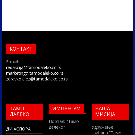
КОНТАКТ
E-mail:
redakcija@tamodaleko.co.rs
marketing@tamodaleko.co.rs
zdravko.elez@tamodaleko.co.rs
ТАМО
ИМПРЕСУМ
НАША
ДАЛЕКО
МИСИЈА
Портал: "Тамо
далеко"
Удружење
ДИЈАСПОРА
грађана “Тамо