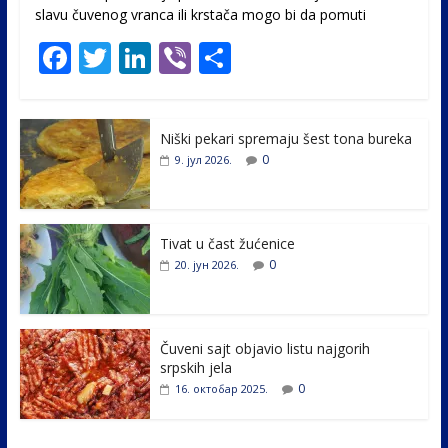
slavu čuvenog vranca ili krstača mogo bi da pomuti
F
T
Li
Vi
S
ac
w
n
b
h
e
itt
k
er
ar
Niški pekari spremaju šest tona bureka
b
er
e
e
0
9. јул 2026.
o
dI
o
n
k
Tivat u čast žućenice
0
20. јун 2026.
Čuveni sajt objavio listu najgorih
srpskih jela
0
16. октобар 2025.