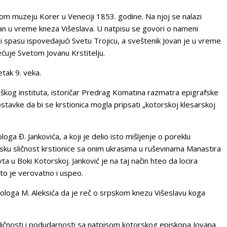
om muzeju Korer u Veneciji 1853. godine. Na njoj se nalazi
ovan u vreme kneza Višeslava. U natpisu se govori o nameni
 i spasu ispovedajući Svetu Trojicu, a sveštenik Jovan je u vreme
ćuje Svetom Jovanu Krstitelju.
etak 9. veka.
škog instituta, istoričar Predrag Komatina razmatra epigrafske
postavke da bi se krstionica mogla pripsati „kotorskoj klesarskoj
ga Đ. Jankovića, a koji je delio isto mišljenje o poreklu
fsku sličnost krstionice sa onim ukrasima u ruševinama Manastira
a u Boki Kotorskoj. Janković je na taj način hteo da locira
Što je verovatno i uspeo.
heologa M. Aleksića da je reč o srpskom knezu Višeslavu koga
ličnosti i podudarnosti sa natpisom kotorskog episkopa Jovana