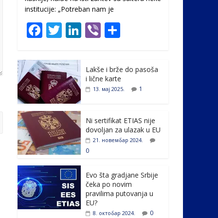
institucije: „Potreban nam je
F
T
Li
Vi
S
ac
w
n
b
h
e
itt
k
er
ar
Lakše i brže do pasoša
b
er
e
e
i lične karte
o
dI
1
13. мај 2025.
o
n
k
Ni sertifikat ETIAS nije
dovoljan za ulazak u EU
21. новембар 2024.
0
Evo šta gradjane Srbije
čeka po novim
pravilima putovanja u
EU?
0
8. октобар 2024.