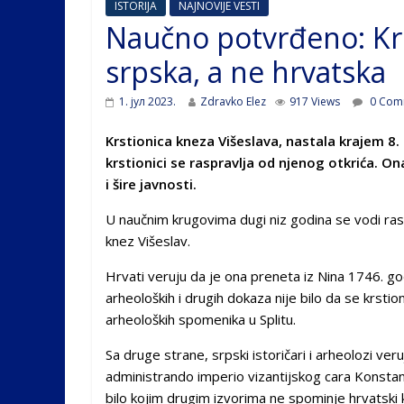
ISTORIJA
NAJNOVIJE VESTI
Naučno potvrđeno: Krs
srpska, a ne hrvatska
1. јул 2023.
Zdravko Elez
917 Views
0 Com
Krstionica kneza Višeslava, nastala krajem 8.
krstionici se raspravlja od njenog otkrića. Ona
i šire javnosti.
U naučnim krugovima dugi niz godina se vodi raspr
knez Višeslav.
Hrvati veruju da je ona preneta iz Nina 1746. go
arheoloških i drugih dokaza nije bilo da se krstio
arheoloških spomenika u Splitu.
Sa druge strane, srpski istoričari i arheolozi v
administrando imperio vizantijskog cara Konstanti
bilo kojim drugim izvorima ne spominje hrvatski 