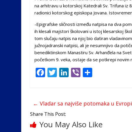
na arhitravu u kotorskoj Katedrali Sv. Trifuna iz
radionici kotorskog episkopa Jovana. Istovremeno
-Epigrafske sličnosti između natpisa na dva p
ih klesali majstori školovani u istoj klesarskoj šk
tom slučaju natpis na njoj bio datiran vladavinom
južnojadranski natpisi, ali je nesumnjivo da potič
benediktinskom Manastiru Sv. Arhanđela na Svet
početkom 9. veka, ostaje da se potkrepi novim n
F
T
Li
Vi
S
ac
w
n
b
h
e
itt
k
er
ar
b
er
e
e
←
Vladar sa najviše potomaka u Evropi
o
dI
Share This Post:
o
n
You May Also Like
k