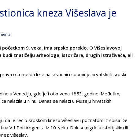
tionica kneza Višeslava je
ments
 i početkom 9. veka, ima srpsko poreklo. O Višeslavovoj
 budi znatiželju arheologa, istoričara, drugih istraživača, ali
ava o tome da li se na krstionici spominje hrvatski ili srpski
dine u Veneciju, gde je i otkrivena 1853. godine. Međutim,
nica nalazila u Ninu. Danas se nalazi u Muzeju hrvatskih
eruju da je reč o srpskom knezu Višeslavu poznatom iz spisa De
na VII Porfirogenita iz 10. veka. Dok se nigde u istorijskim ili
knez Višeslav.