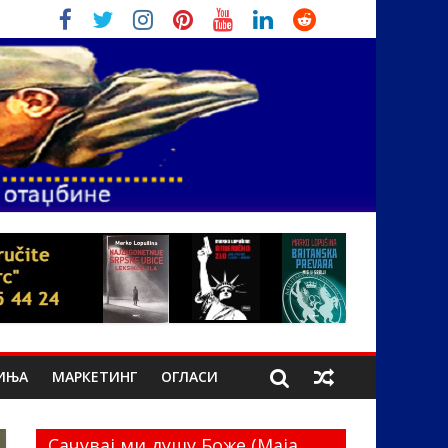
ИЊА
МАРКЕТИНГ
ОГЛАСИ
Сачувај ми душу Боже (Маја