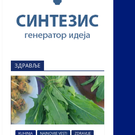
ЗДРАВЉЕ
KUHINJA
NAJNOVIJE VESTI
ZDRAVLJE