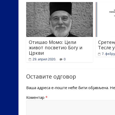
Отишао Момо: Цели
Сретењ
живот посветио Богу и
Тесле 
Цркви
7. фебру
29. април 2020.
0
Оставите одговор
Ваша адреса е-поште неће бити објављена.
Не
Коментар
*