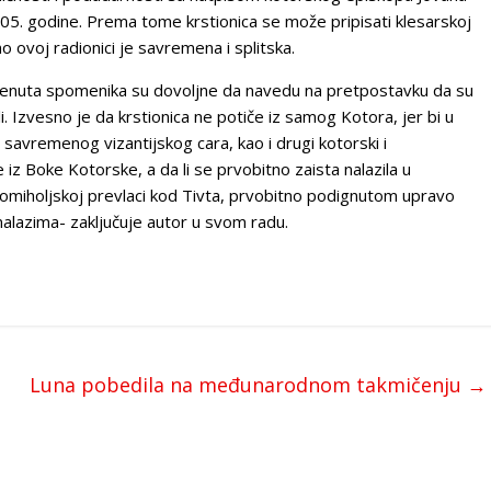
 805. godine. Prema tome krstionica se može pripisati klesarskoj
 ovoj radionici je savremena i splitska.
omenuta spomenika su dovoljne da navedu na pretpostavku da su
oli. Izvesno je da krstionica ne potiče iz samog Kotora, jer bi u
 savremenog vizantijskog cara, kao i drugi kotorski i
e iz Boke Kotorske, a da li se prvobitno zaista nalazila u
omiholjskoj prevlaci kod Tivta, prvobitno podignutom upravo
alazima- zaključuje autor u svom radu.
Luna pobedila na međunarodnom takmičenju
→