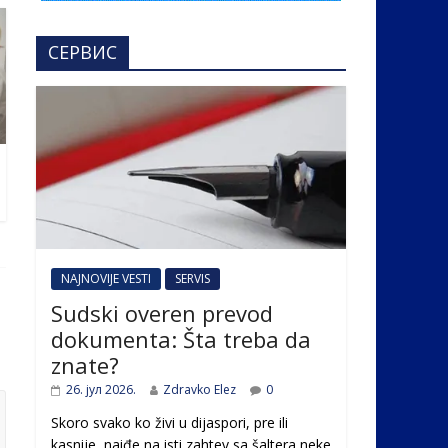
СЕРВИС
NAJNOVIJE VESTI
SERVIS
Sudski overen prevod
dokumenta: Šta treba da
znate?
26. јул 2026.
Zdravko Elez
0
Skoro svako ko živi u dijaspori, pre ili
kasnije, naiđe na isti zahtev sa šaltera neke