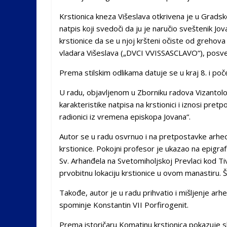
Krstionica kneza Višeslava otkrivena je u Gradsk
natpis koji svedoči da ju je naručio sveštenik J
krstionice da se u njoj kršteni očiste od grehova
vladara Višeslava („DVCI VVISSASCLAVO“), posve
Prema stilskim odlikama datuje se u kraj 8. i poč
U radu, objavljenom u Zborniku radova Vizantolo
karakteristike natpisa na krstionici i iznosi pret
radionici iz vremena episkopa Jovana“.
Autor se u radu osvrnuo i na pretpostavke arheolo
krstionice. Pokojni profesor je ukazao na epigra
Sv. Arhanđela na Svetomiholjskoj Prevlaci kod Tivt
prvobitnu lokaciju krstionice u ovom manastiru. 
Takođe, autor je u radu prihvatio i mišljenje ar
spominje Konstantin VII Porfirogenit.
Prema istoričaru Komatinu krstionica pokazuje s