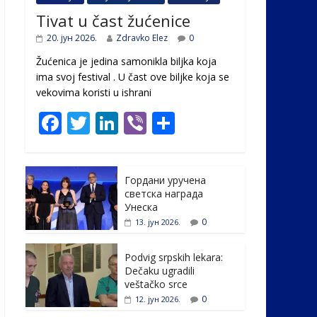
Tivat u čast žućenice
20. јун 2026.
Zdravko Elez
0
Žućenica je jedina samonikla biljka koja
ima svoj festival . U čast ovе biljke koja se
vekovima koristi u ishrani
F
T
Li
Vi
S
ac
w
n
b
h
e
itt
k
er
ar
Гордани уручена
b
er
e
e
светска награда
o
dI
Унеска
0
13. јун 2026.
o
n
k
Podvig srpskih lekara:
Dečaku ugradili
veštačko srce
0
12. јун 2026.