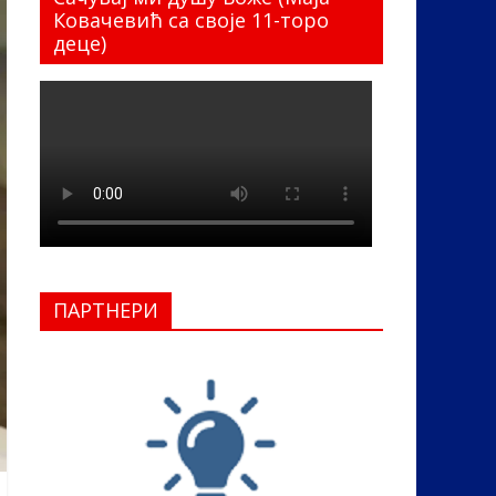
Ковачевић са своје 11-торо
деце)
ПАРТНЕРИ