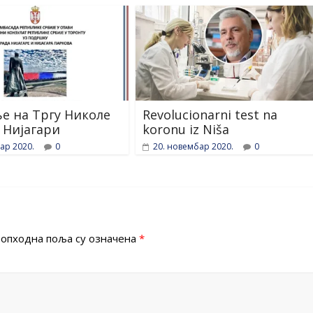
е на Тргу Николе
Revolucionarni test na
у Нијагари
koronu iz Niša
ар 2020.
0
20. новембар 2020.
0
опходна поља су означена
*