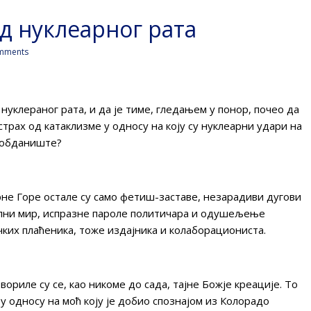
од нуклеарног рата
mments
 нуклераног рата, и да је тиме, гледањем у понор, почео да
 страх од катаклизме у односу на коју су нуклеарни удари на
о обданиште?
рне Горе остале су само фетиш-заставе, незарадиви дугови
јални мир, испразне пароле политичара и одушељење
ких плаћеника, тоже издајника и колаборациониста.
твориле су се, као никоме до сада, тајне Божје креације. То
 у односу на моћ коју је добио спознајом из Колорадо