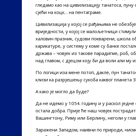
гледамо као на цивилизацију танатоса, пуну 
сјећи на коцк… на пентаграме.
Цивилизација у којој се рађањима не обезбје
вриједности, у којој се малољетници стимулиш
халовин празник, судови покварени, школа 
карикатуре, у систему у коме су банке поста
држава – човјек из такове парадигме, роб, о
над главом, с дјецом коју би да воли али му 
По логици иза мене потоп, дакле, пун танато
клизи ка разрјешењу сукоба каквог планета З
А како је могло да буде?
Да не идемо у 1054. годину и у раскол једне 
остала добра. Прије ће наш човјек пострад
Вашингтону, Риму или Берлину, неголи у гла
Заражени Западом, наивни по природи, нисмо 