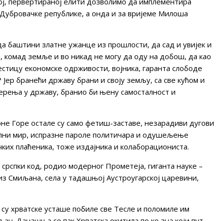
ој, первертираној елити дозволимо да имплементира
а Дубровачке републике, а онда и за вријеме Милоша
да баштини златне ужанце из прошлости, да сад и увијек и
ћа, комад земље и во никад не могу да оду на добош, да као
честицу економске одрживости, војника, гаранта слободе
Јер бранећи државу брани и своју земљу, са све кућом и
овјерења у државу, бранио би њену самосталност и
рне Горе остале су само фетиш-заставе, незарадиви дугови
јални мир, испразне пароле политичара и одушељење
ких плаћеника, тоже издајника и колаборациониста.
 срспки код, родио модерног Прометеја, гиганта науке –
из Смиљана, села у тадашњој Аустроугарској царевини,
а су хрватске усташе побиле све Тесле и поломиле им
љан. Данашња се пак Хрватска окитила по ко зна који пут