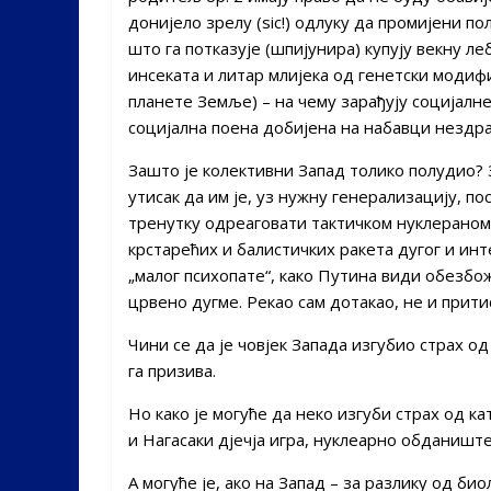
донијело зрелу (sic!) одлуку да промијени п
што га потказује (шпијунира) купују векну 
инсеката и литар млијека од генетски модифи
планете Земље) – на чему зарађују социјалне 
социјална поена добијена на набавци нездр
Зашто је колективни Запад толико полудио? 
утисак да им је, уз нужну генерализацију, п
тренутку одреаговати тактичком нуклераном
крстарећих и балистичких ракета дугог и ин
„малог психопате“, како Путина види обезбо
црвено дугме. Рекао сам дотакао, не и прити
Чини се да је човјек Запада изгубио страх од
га призива.
Но како је могуће да неко изгуби страх од к
и Нагасаки дјечја игра, нуклеарно обданишт
А могуће је, ако на Запад – за разлику од б