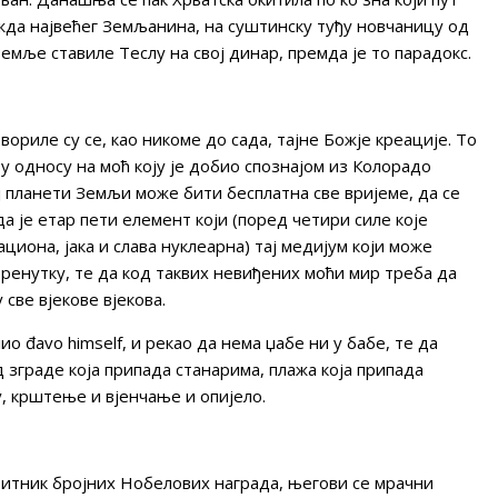
ожда највећег Земљанина, на суштинску туђу новчаницу од
земље ставиле Теслу на свој динар, премда је то парадокс.
твориле су се, као никоме до сада, тајне Божје креације. То
 у односу на моћ коју је добио спознајом из Колорадо
ј планети Земљи може бити бесплатна све вријеме, да се
а је етар пети елемент који (поред четири силе које
циона, јака и слава нуклеарна) тај медијум који може
тренутку, те да код таквих невиђених моћи мир треба да
све вјекове вјекова.
о đavo himself, и рекао да нема џабе ни у бабе, те да
д зграде која припада станарима, плажа која припада
у, крштење и вјенчање и опијело.
битник бројних Нобелових награда, његови се мрачни