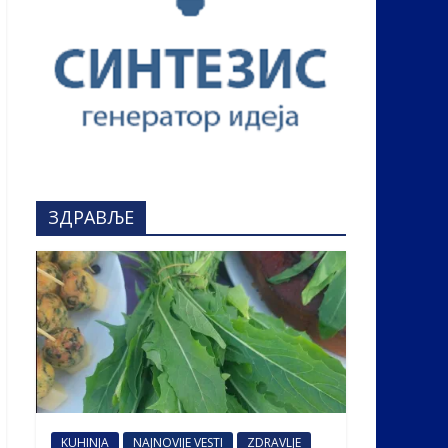
ЗДРАВЉЕ
KUHINJA
NAJNOVIJE VESTI
ZDRAVLJE