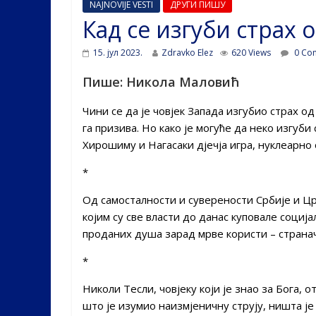
NAJNOVIJE VESTI
ДРУГИ ПИШУ
Кад се изгуби страх 
15. јул 2023.
Zdravko Elez
620 Views
0 Co
Пише: Никола Маловић
Чини се да је човјек Запада изгубио страх од
га призива. Но како је могуће да неко изгуби
Хирошиму и Нагасаки дјечја игра, нуклеарн
*
Од самосталности и суверености Србије и Ц
којим су све власти до данас куповале соци
проданих душа зарад мрве користи – странач
*
Николи Тесли, човјеку који је знао за Бога, о
што је изумио наизмјеничну струју, ништа је