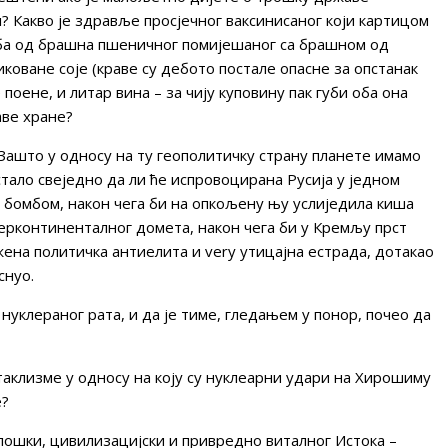
ол? Какво је здравље просјечног ваксинисаног који картицом
леба од брашна пшеничног помијешаног са брашном од
коване соје (краве су дебото постале опасне за опстанак
поене, и литар вина – за чију куповину пак губи оба она
аве хране?
Зашто у односу на ту геополитичку страну планете имамо
остало свеједно да ли ће испровоцирана Русија у једном
 бомбом, након чега би на опкољену њу услиједила киша
терконтиненталног домета, након чега би у Кремљу прст
жена политичка антиелита и very утицајна естрада, дотакао
снуо.
 нуклераног рата, и да је тиме, гледањем у понор, почео да
атаклизме у односу на коју су нуклеарни удари на Хирошиму
е?
иолошки, цивилизацијски и привредно виталног Истока –