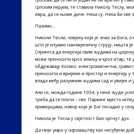
српским перјем, те ставила Николу Теслу, м
евра, да се њоме диче. Нека су. Нека би све 
Пазимо…
Николи Тесли, човјеку који је знао за Бога, о
што је изумио наизмјеничну струју, ништа је
Спрингса да енергија свим људима на цијело
може преносити кроз земљу и кроз етар, те д
обдржавају Космос: електромагнетна, гравита
преносити и вријеме и простор и енергију у 
влада међу разумним људима сад и увијек и у 
Али се, можда године 1054, у неке људе усели
треба да се плати – све. Паркинг мјесто испе
приморцима, извор који је Бог посадио у сел
Никола је Тесла у свјетлост био оргнут дух.
Да није умро у сиромаштву као несуђени до