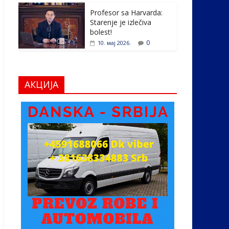
Profesor sa Harvarda:
Starenje je izlečiva
bolest!
0
10. мај 2026.
АКЦИЈА