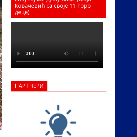
Ковачевић са своје 11-торо
деце)
ПАРТНЕРИ