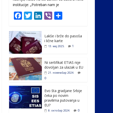
institucije: „Potreban nam je
F
T
Li
Vi
S
ac
w
n
b
h
e
itt
k
er
ar
Lakše i brže do pasoša
b
er
e
e
i lične karte
o
dI
1
13. мај 2025.
o
n
k
Ni sertifikat ETIAS nije
dovoljan za ulazak u EU
21. новембар 2024.
0
Evo šta gradjane Srbije
čeka po novim
pravilima putovanja u
EU?
0
8. октобар 2024.