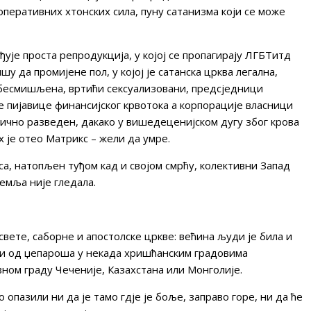
оперативних хтонских сила, пуну сатанизма који се може
ђује проста репродукција, у којој се пропагирају ЛГБТитд
у да промијене пол, у којој је сатанска црква легална,
обесмишљена, вртићи сексуализовани, предсједници
ле пијавице финансијског крвотока а корпорације власници
бично разведен, дакако у вишедеценијском дугу због крова
их је отео Матрикс – жели да умре.
са, натопљен туђом кад и својом смрћу, колективни Запад
емља није гледала.
свете, саборне и апостолске цркве: већина људи је била и
ати од џепароша у некада хришћанским градовима
вном граду Чеченије, Казахстана или Монголије.
опазили ни да је тамо гдје је боље, заправо горе, ни да ће