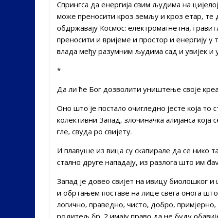
Спрингса да енергија свим људима на цијело
може преносити кроз земљу и кроз етар, те д
обдржавају Космос: електромагнетна, гравита
преносити и вријеме и простор и енергију у 
влада међу разумним људима сад и увијек и у 
*
Да ли ће Бог дозволити уништење своје креа
Оно што је постало очигледно јесте која то с
колективни Запад, злочиначка алијанса која с
гле, свуда po свијету.
И плавуше из вица су скапирале да се нико т
стално друге нападају, из разлога што им đa
Запад је довео свијет на ивицу биолошког и 
и обртањем поставе на лице свега онога што
логично, праведно, чисто, добро, примјерно, 
родитељ бр. 2 имају право да не буду обави