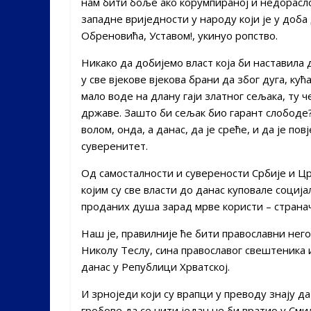
нам бити боље ако корумпираној и недорасл
западне вриједности у народу који је у доб
Обреновића, Уставом!, укинуо ропство.
Никако да добијемо власт која би наставила 
у све вјекове вјекова брани да због дуга, ку
мало воде на длану гаји златног сељака, ту 
државе. Зашто би сељак био гарант слободе? 
волом, онда, а данас, да је среће, и да је п
суверенитет.
Од самосталности и суверености Србије и Ц
којим су све власти до данас куповале соци
проданих душа зарад мрве користи – странач
Наш је, правилније ће бити православни него
Николу Теслу, сина православог свештеника 
данас у Републици Хрватској.
И зрноједи који су врапци у преводу знају д
гробове да се нити један не би вратио у Сми