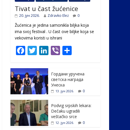
Tivat u čast žućenice
20. јун 2026.
Zdravko Elez
0
Žućenica je jedina samonikla biljka koja
ima svoj festival . U čast ovе biljke koja se
vekovima koristi u ishrani
F
T
Li
Vi
S
ac
w
n
b
h
e
itt
k
er
ar
Гордани уручена
b
er
e
e
светска награда
o
dI
Унеска
0
13. јун 2026.
o
n
k
Podvig srpskih lekara:
Dečaku ugradili
veštačko srce
0
12. јун 2026.