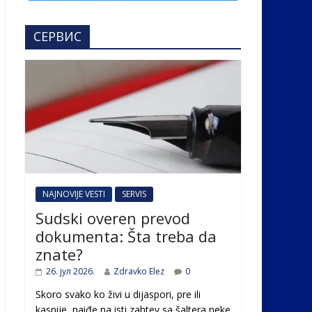
СЕРВИС
NAJNOVIJE VESTI
SERVIS
Sudski overen prevod
dokumenta: Šta treba da
znate?
26. јул 2026.
Zdravko Elez
0
Skoro svako ko živi u dijaspori, pre ili
kasnije, naiđe na isti zahtev sa šaltera neke