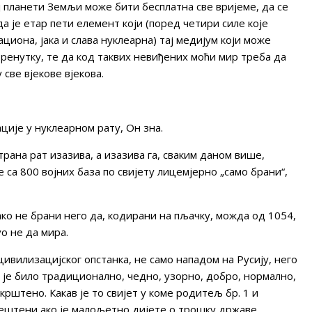
ј планети Земљи може бити бесплатна све вријеме, да се
а је етар пети елемент који (поред четири силе које
циона, јака и слава нуклеарна) тај медијум који може
тренутку, те да код таквих невиђених моћи мир треба да
све вјекове вјекова.
ције у нуклеарном рату, Он зна.
трана рат изазива, а изазива га, сваким даном више,
е са 800 војних база по свијету лицемјерно „само брани“,
ако не брани него да, кодирани на пљачку, можда од 1054,
vo не да мира.
цивилизацијског опстанка, не само нападом на Русију, него
 је било традиционално, чедно, узорно, добро, нормално,
крштено. Какав је то свијет у коме родитељ бр. 1 и
јештени ако је малољетно дијете о трошку државе