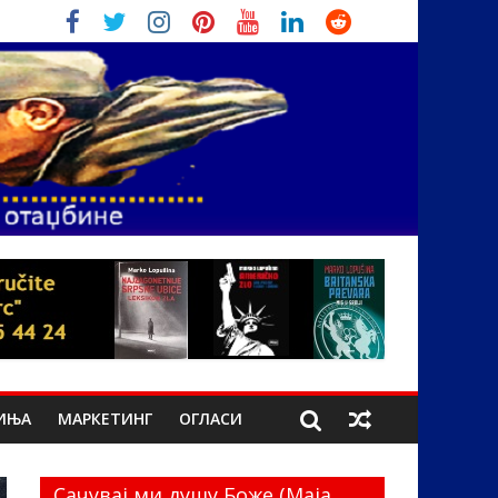
ИЊА
МАРКЕТИНГ
ОГЛАСИ
Сачувај ми душу Боже (Маја