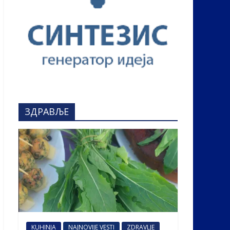
ЗДРАВЉЕ
KUHINJA
NAJNOVIJE VESTI
ZDRAVLJE