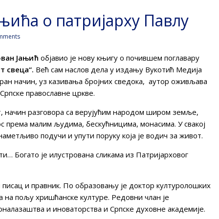
ањића о патријарху Павлу
mments
ован Јањић
објавио је нову књигу о почившем поглавару
т свеца“.
Већ сам наслов дела у издању Вукотић Медија
еран начин, уз казивања бројних сведока, аутор оживљава
 Српске православне цркве.
т, начин разговора са верујућим народом широм земље,
с према малим људима, бескућницима, монасима. У свакој
аметљиво подучи и упути поруку која је водич за живот.
ти… Богато је илустрована сликама из Патријарховог
ки писац и правник. По образовању је доктор културолошких
ца на пољу хришћанске културе. Редовни члан је
оналазаштва и иноваторства и Српске духовне академије.