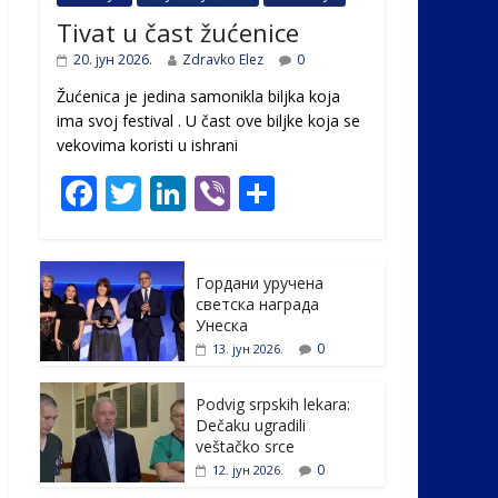
Tivat u čast žućenice
20. јун 2026.
Zdravko Elez
0
Žućenica je jedina samonikla biljka koja
ima svoj festival . U čast ovе biljke koja se
vekovima koristi u ishrani
F
T
Li
Vi
S
ac
w
n
b
h
e
itt
k
er
ar
Гордани уручена
b
er
e
e
светска награда
o
dI
Унеска
0
13. јун 2026.
o
n
k
Podvig srpskih lekara:
Dečaku ugradili
veštačko srce
0
12. јун 2026.