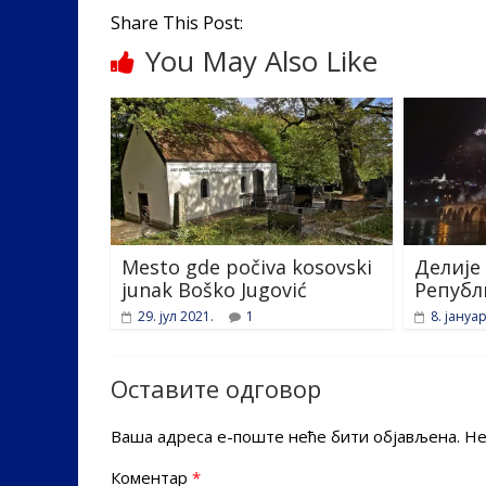
o
dI
Share This Post:
o
n
You May Also Like
k
Mesto gde počiva kosovski
Делије
junak Boško Jugović
Републ
29. јул 2021.
1
8. јануа
Оставите одговор
Ваша адреса е-поште неће бити објављена.
Не
Коментар
*