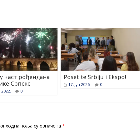
 у част рођендана
Posetite Srbiju i Ekspo!
ике Српске
17. јун 2026.
0
р 2022.
0
опходна поља су означена
*