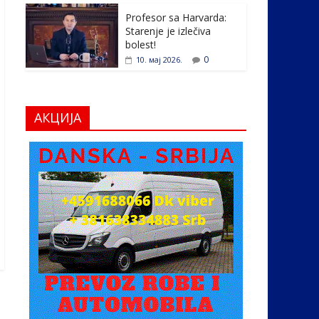
Profesor sa Harvarda:
Starenje je izlečiva
bolest!
0
10. мај 2026.
АКЦИЈА