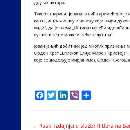
других аутора.
Такво стварање Јована Јањића примећено је 
као о „истраживачу и човеку који шири духовну
види“, да је њему „Истина највећи идеал”и да
пут истине не може и неће залутати“.
Јован Јањић добитник јед многих признања м
Орден Крст „Епископ Елије Мирон Кристеја” 
које се додељује мирјанима), Орден Његоша
F
T
Li
Vi
S
ac
w
n
b
h
e
itt
k
er
ar
b
er
e
e
←
Ruski izdajnjci u službi Hitlera na Ban