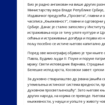
Био је радно ангажован на више других разн
Министарству вера Владе Републике Србије,
Издавачког предузећа „Просвета”, главни и 
часописа „Књижевност”, главни и одговорн
Србије. Данас је стално запослен у Институт
истраживања која се тичу улоге културе и 
сећања и истраживање догађаја и појава из 
пољу посебно се истиче његово капитално де
Поред ове монографиј објавио је три књиге 
Павла, Будимо људи II: Поуке и поруке патри
мраку: Свети исповедник Варнава, Страдање
Белешке испод крста, Косовски завет: српск
За духовно стваралаштво др Јована Јањића с
утемељења истинског система вредности, пр
духовном просветљеношћу“. Зато његове књиг
других народа, на којима се преводе. Његов
књижевности, у науци и уопште у животу чов