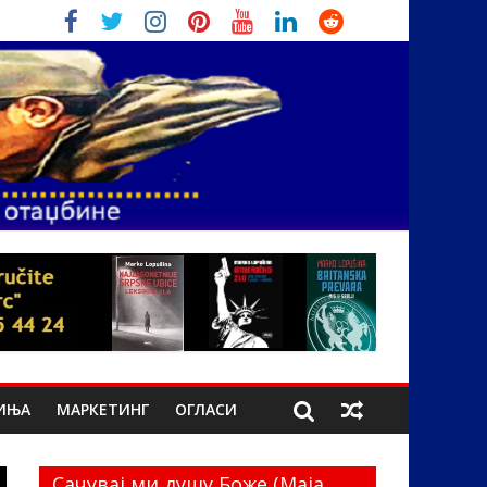
ИЊА
МАРКЕТИНГ
ОГЛАСИ
Сачувај ми душу Боже (Маја