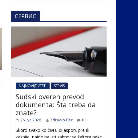
СЕРВИС
NAJNOVIJE VESTI
SERVIS
Sudski overen prevod
dokumenta: Šta treba da
znate?
26. јул 2026.
Zdravko Elez
0
Skoro svako ko živi u dijaspori, pre ili
kasnije, naiđe na isti zahtev sa šaltera neke