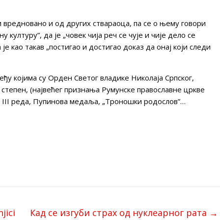
и вредновано и од других ствараоца, па се о њему говори
 културу”, да је „човек чија реч се чује и чије дело се
 је као такав „постигао и достигао доказ да онај који следи
еђу којима су Орден Светог владике Николаја Српског,
I степен, (највећег признања Румунске православне цркве
 III реда, Пупинова медаља, „Троношки родослов”…
jici
Кад се изгуби страх од нуклеарног рата
→