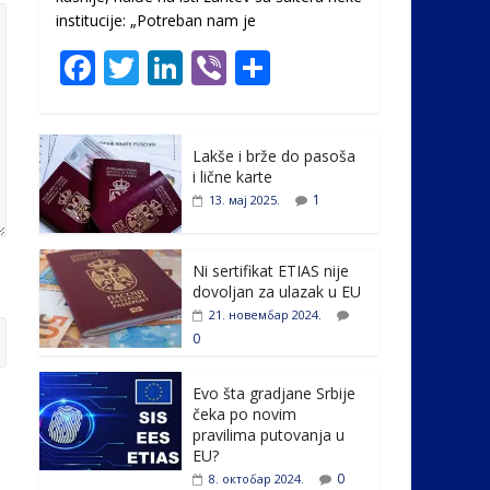
institucije: „Potreban nam je
F
T
Li
Vi
S
ac
w
n
b
h
e
itt
k
er
ar
Lakše i brže do pasoša
b
er
e
e
i lične karte
o
dI
1
13. мај 2025.
o
n
k
Ni sertifikat ETIAS nije
dovoljan za ulazak u EU
21. новембар 2024.
0
Evo šta gradjane Srbije
čeka po novim
pravilima putovanja u
EU?
0
8. октобар 2024.