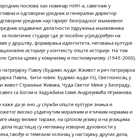
ородних послова: као новинар НИН-а, саветник у
 главни и одговорни уредник и генерални директор
одговорни уредник најстаријег београдског књижевног
и уредник издавачке делатности Удружења књижевника
у за политичке студије где је посебно усредсређен на
Цркве у друштву, формирања идентитета, неговања културе
националне историје у контексту опште историје. На том
ло Српска црква у комунизму и посткомунизму: (1945-2000).
о патријарху Павлу (Будимо људи: Жживот и реч патријарха
јарха Павла, Бити човек: Будимо људи III), Светлоносац у
 и живот Страхиње Живака, Чуда Светог Мине у Београду,
и савез са Богом и Задужбина Симе Андрејевића Игуманова.
е каже да је оно „у служби опште културе знања и
ожетог високо уздигнутим моралним и етичким нормама и
е имају велике тираже, на српском језику и на језицима
а дела подстицај су неговању изворне духовности у
ека,такође и темељни ослонац у настајању других дела,