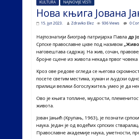
KULTURA
NAJNOVIJE VESTI
Нова књига Јована Ј
15. јул 2023.
Zdravko Elez
936 Views
0 Co
Најпознатији биограф патријарха Павла
др Ј
Српске православне цкве под називом
„Живо
наговештава садржај. На жив, сочан, правов
бројне сцене из живота некада првог човека
Кроз ове редове огледа се његова скромнос
посете светим местима, хуман и људски одно
прилици велики богослужитељ умео је да нен
Ово је књига топлине, мудрости, племенитос
живота.
Јован Јањић (Крупањ, 1963), је познати српс
наука. Један је од водећих српских стварала
Православне академије наука, уметности, пр