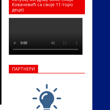
Ковачевић са своје 11-торо
деце)
ПАРТНЕРИ