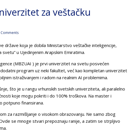
niverzitet za veštačku
 Comments
ve države koja je dobila Ministarstvo veštačke inteligencije,
a svetu“ u Ujedinjenim Arapskim Emiratima.
ligence (MBZUAI ) je prvi univerzitet na svetu posvećen
 ili dodatni program uz neki fakultet, već kao kompletan univerzitet
iljnim istraživanjem i radom na realnim AI problemima.
e, što je u rangu vrhunskih svetskih univerziteta, ali paralelno
ućnosti koje mogu pokriti i do 100% troškova. Na master i
to potpuno finansirana.
estom za razmišljanje o visokom obrazovanju. Ne samo zbog
. Ovde se mnoge stvari prepoznaju ranije, a zatim se strpljivo
ima.