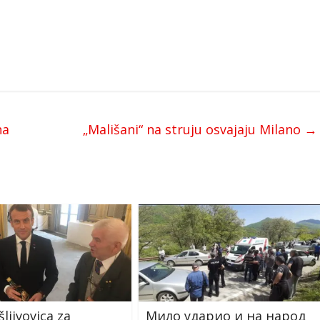
ha
„Mališani“ na struju osvajaju Milano
→
ljivovica za
Мило ударио и на народ