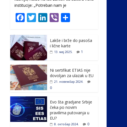
institucije: „Potreban nam je
F
T
Li
Vi
S
ac
w
n
b
h
e
itt
k
er
ar
Lakše i brže do pasoša
b
er
e
e
i lične karte
o
dI
1
13. мај 2025.
o
n
k
Ni sertifikat ETIAS nije
dovoljan za ulazak u EU
21. новембар 2024.
0
Evo šta gradjane Srbije
čeka po novim
pravilima putovanja u
EU?
0
8. октобар 2024.