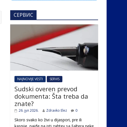
СЕРВИС
NAJNOVIJE VESTI
SERVIS
Sudski overen prevod
dokumenta: Šta treba da
znate?
26. јул 2026.
Zdravko Elez
0
Skoro svako ko živi u dijaspori, pre ili
kasnije, naiđe na isti zahtev sa šaltera neke