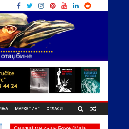
ИЊА
МАРКЕТИНГ
ОГЛАСИ
Сачувај ми душу Боже (Маја