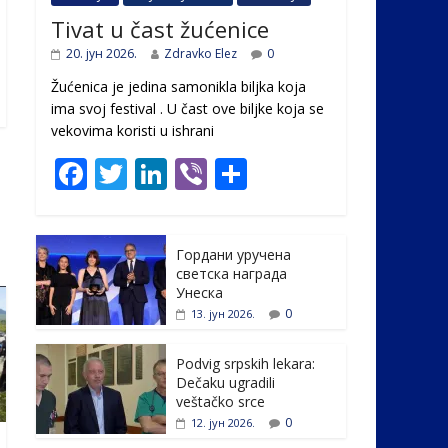
Tivat u čast žućenice
20. јун 2026.
Zdravko Elez
0
Žućenica je jedina samonikla biljka koja
ima svoj festival . U čast ovе biljke koja se
vekovima koristi u ishrani
F
T
Li
Vi
S
ac
w
n
b
h
e
itt
k
er
ar
Гордани уручена
b
er
e
e
светска награда
o
dI
Унеска
0
13. јун 2026.
o
n
k
Podvig srpskih lekara:
Dečaku ugradili
veštačko srce
0
12. јун 2026.