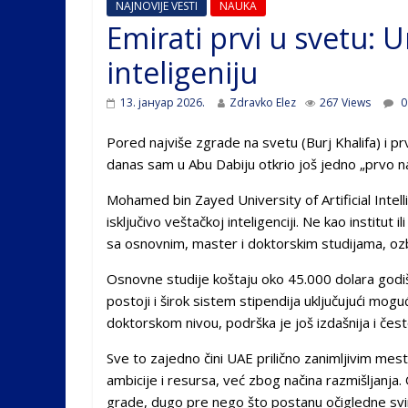
NAJNOVIJE VESTI
NAUKA
Emirati prvi u svetu: U
inteligeniju
13. јануар 2026.
Zdravko Elez
267 Views
0
Pored najviše zgrade na svetu (Burj Khalifa) i pr
danas sam u Abu Dabiju otkrio još jedno „prvo n
Mohamed bin Zayed University of Artificial Intel
isključivo veštačkoj inteligenciji. Ne kao institut
sa osnovnim, master i doktorskim studijama, ozb
Osnovne studije koštaju oko 45.000 dolara godišnj
postoji i širok sistem stipendija uključujući mog
doktorskom nivou, podrška je još izdašnija i čes
Sve to zajedno čini UAE prilično zanimljivim m
ambicije i resursa, već zbog načina razmišljanja
grade, dugo pre nego što postanu očigledne sv