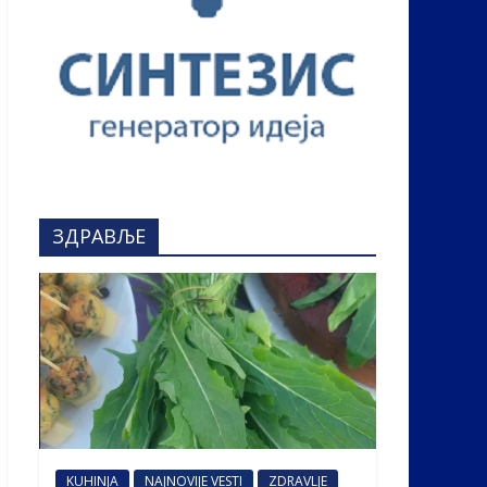
ЗДРАВЉЕ
KUHINJA
NAJNOVIJE VESTI
ZDRAVLJE