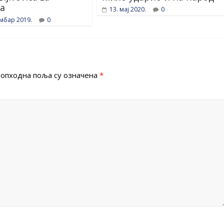
a
13. мај 2020.
0
ембар 2019.
0
опходна поља су означена
*