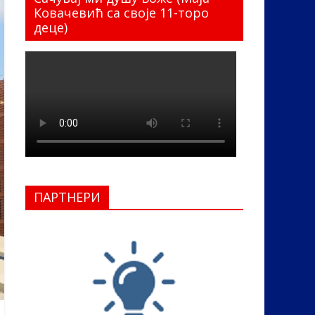
Ковачевић са своје 11-торо
деце)
ПАРТНЕРИ