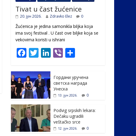
Tivat u čast žućenice
20. јун 2026.
Zdravko Elez
0
Žućenica je jedina samonikla biljka koja
ima svoj festival . U čast ovе biljke koja se
vekovima koristi u ishrani
F
T
Li
Vi
S
ac
w
n
b
h
e
itt
k
er
ar
Гордани уручена
b
er
e
e
светска награда
o
dI
Унеска
0
13. јун 2026.
o
n
k
Podvig srpskih lekara:
Dečaku ugradili
veštačko srce
0
12. јун 2026.