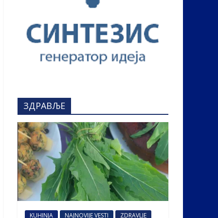
ЗДРАВЉЕ
KUHINJA
NAJNOVIJE VESTI
ZDRAVLJE