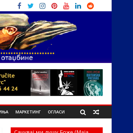
ИЊА
МАРКЕТИНГ
ОГЛАСИ
Сачувај ми душу Боже (Маја