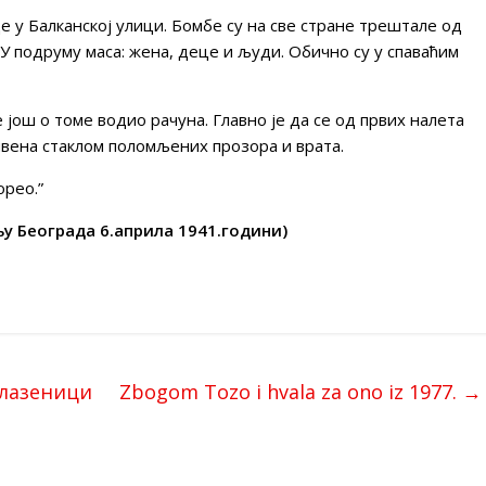
де у Балканској улици. Бомбе су на све стране трештале од
 У подруму маса: жена, деце и људи. Обично су у спаваћим
 још о томе водио рачуна. Главно је да се од првих налета
ивена стаклом поломљених прозора и врата.
орео.”
у Београда 6.априла 1941.години)
Плазеници
Zbogom Tozo i hvala za ono iz 1977.
→