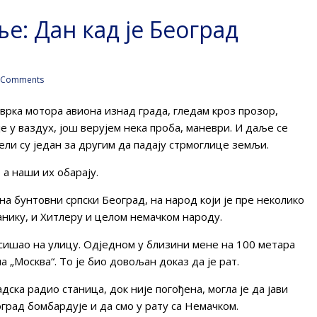
е: Дан кад је Београд
 Comments
зврка мотора авиона изнад града, гледам кроз прозор,
е у ваздух, још верујем нека проба, маневри. И даље се
чели су један за другим да падају стрмоглице земљи.
 а наши их обарају.
на бунтовни српски Београд, на народ који је пре неколико
нику, и Хитлеру и целом немачком народу.
м сишао на улицу. Одједном у близини мене на 100 метара
а „Москва“. То је био довољан доказ да је рат.
дска радио станица, док није погођена, могла је да јави
оград бомбардује и да смо у рату са Немачком.