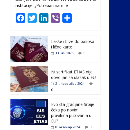
institucije: „Potreban nam je
F
T
Li
Vi
S
ac
w
n
b
h
e
itt
k
er
ar
Lakše i brže do pasoša
b
er
e
e
i lične karte
o
dI
1
13. мај 2025.
o
n
k
Ni sertifikat ETIAS nije
dovoljan za ulazak u EU
21. новембар 2024.
0
Evo šta gradjane Srbije
čeka po novim
pravilima putovanja u
EU?
0
8. октобар 2024.