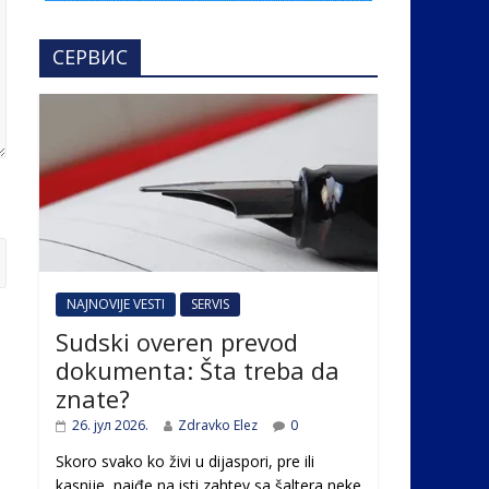
СЕРВИС
NAJNOVIJE VESTI
SERVIS
Sudski overen prevod
dokumenta: Šta treba da
znate?
26. јул 2026.
Zdravko Elez
0
Skoro svako ko živi u dijaspori, pre ili
kasnije, naiđe na isti zahtev sa šaltera neke