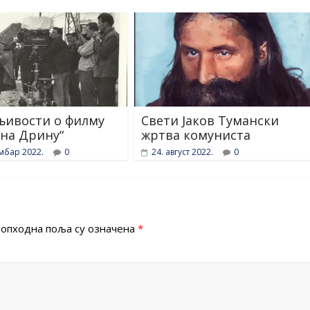
ивости о филму
Свети Јаков Тумански
на Дрину“
жртва комуниста
мбар 2022.
0
24. август 2022.
0
опходна поља су означена
*