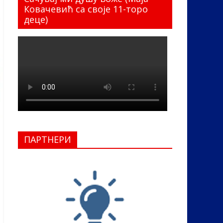
Ковачевић са своје 11-торо
деце)
ПАРТНЕРИ