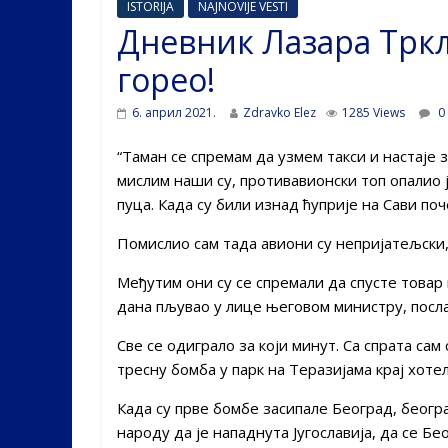
ISTORIJA
NAJNOVIJE VESTI
Дневник Лазара Тркљ
горео!
6. април 2021.
Zdravko Elez
1285 Views
0
“Таман се спремам да узмем такси и настаје 
мислим наши су, противавионски топ опалио ј
пуца. Када су били изнад ћуприје на Сави по
Помислио сам тада авиони су непријатељски,
Међутим они су се спремали да спусте товар 
дана пљувао у лице његовом министру, посла
Све се одиграло за који минут. Са спрата са
тресну бомба у парк на Теразијама крај хотел
Када су прве бомбе засипале Београд, београ
народу да је нападнута Југославија, да се Бе