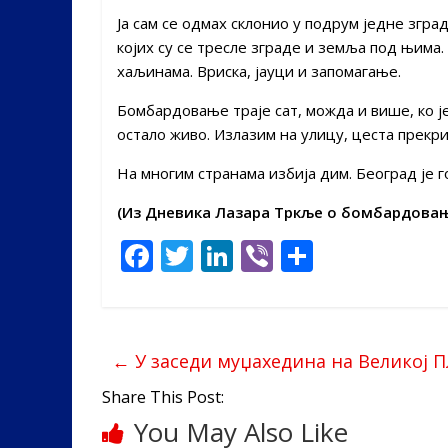
Ја сам се одмах склонио у подрум једне згра
којих су се тресле зграде и земља под њима.
хаљинама. Вриска, јауци и запомагање.
Бомбардовање траје сат, можда и више, ко је
остало живо. Излазим на улицу, цеста прекр
На многим странама избија дим. Београд је г
(Из Дневика Лазара Тркље о бомбардовањ
F
T
Li
Vi
S
ac
w
n
b
h
e
itt
k
er
ar
b
er
e
e
←
У заседи муџахедина на Великој 
o
dI
Share This Post:
o
n
You May Also Like
k