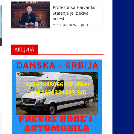
Profesor sa Harvarda:
Starenje je izlečiva
bolest!
0
10. мај 2026.
АКЦИЈА