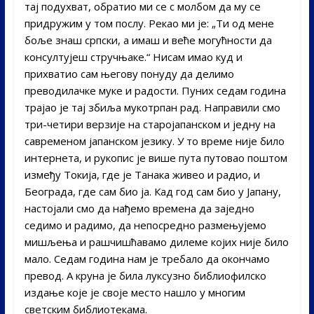
тај подухват, обратио ми се с молбом да му се
придружим у том послу. Рекао ми је: „Ти од мене
боље знаш српски, а имаш и веће могућности да
консултујеш стручњаке.“ Нисам имао куд и
прихватио сам његову понуду да делимо
преводилачке муке и радости. Пуних седам година
трајао је тај збиља мукотрпан рад. Направили смо
три-четири верзије на старојапанском и једну на
савременом јапанском језику. У то време није било
интернета, и рукопис је више пута путовао поштом
између Токија, где је Танака живео и радио, и
Београда, где сам био ја. Кад год сам био у Јапану,
настојали смо да нађемо времена да заједно
седимо и радимо, да непосредно размењујемо
мишљења и рашчишћавамо дилеме којих није било
мало. Седам година нам је требало да окончамо
превод. А круна је била луксузно библиофилско
издање које је своје место нашло у многим
светским библиотекама.