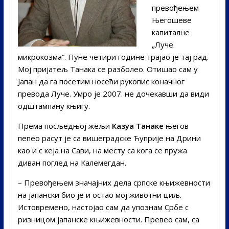
превођењем
Његошеве
капиталне
„Луче
микрокозма“. Пуне четири године трајао је тај рад.
Мој пријатељ Танака се разболео. Отишао сам у
Јапан да га посетим носећи рукопис коначног
превода Луче. Умро је 2007. не дочекавши да види
одштампану књигу.
Према посљедњој жељи
Казуа Танаке
његов
пепео расут је са вишеградске Ћуприје на Дрини
као и с кеја на Сави, на месту са кога се пружа
диван поглед на Калемегдан.
– Превођењем значајних дела српске књижевности
на јапански био је и остао мој животни циљ.
Истовремено, настојао сам да упознам Србе с
ризницом јапанске књижевности. Превео сам, са