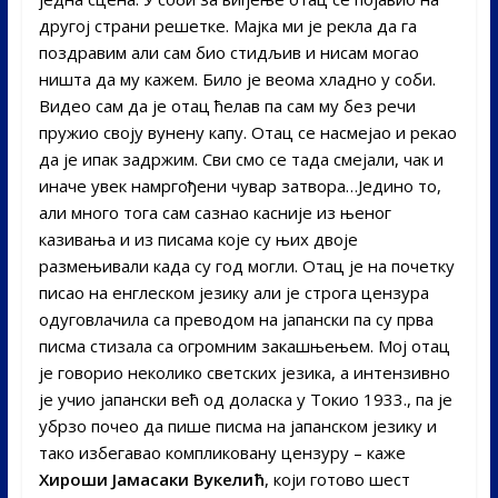
другој страни решетке. Мајка ми је рекла да га
поздравим али сам био стидљив и нисам могао
ништа да му кажем. Било је веома хладно у соби.
Видео сам да је отац ћелав па сам му без речи
пружио своју вунену капу. Отац се насмејао и рекао
да је ипак задржим. Сви смо се тада смејали, чак и
иначе увек намргођени чувар затвора…Једино то,
али много тога сам сазнао касније из њеног
казивања и из писама које су њих двоје
размењивали када су год могли. Отац је на почетку
писао на енглеском језику али је строга цензура
одуговлачила са преводом на jапански па су прва
писма стизала са огромним закашњењем. Мој отац
је говориo неколико светских језика, а интензивно
је учио јапански већ од доласка у Токио 1933., па је
убрзо почео да пише писма на јапанском језику и
тако избегавао компликовану цензуру – каже
Хироши Јамасаки Вукелић
, који готово шест