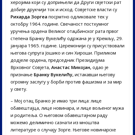
херојима који су доприњели да Други свјетски рат
добије друкчији ток и исход. Совјетске власти су
Рихарда Зоргеа
посрмтно одликовале тек у
октобру 1964. године. Свечаност постхумног
уручења ордена Великог отаџбинског рата првог
степена Бранку Вукелићу одржана је у Кремљу, 29.
јануара 1965. године. Церемонији су присуствовали
његова супруга Јошико и син Хироши. Приликом
додјеле ордена, председник Президијума
Врховног Совјета,
Анастас Микојан,
одао је
признање
Бранку Вукелићу,
истакавши његову
огромну заслугу у борби против фашизма и за мир
у свету.
– Мој отац Бранко је имао три лица: лице
обавештајца, лице новинара, и лице вољеног мужа
и родитеља. О његовом обавештајном раду
можемо делимично сазнати из мноштва
литературе о случају Зорге. Његове новинарске