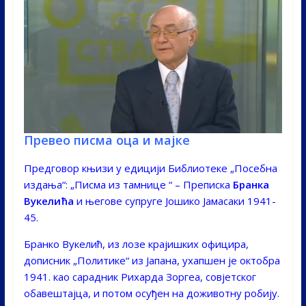
Превео писма оца и мајке
Предговор књизи у едицији Библиотеке „Посебна
издања“: „Писма из тамнице “ – Преписка
Бранка
Вукелића
и његове супруге Јошико Јамасаки 1941-
45.
Бранко Вукелић, из лозе крајишких официра,
дописник „Политике“ из Јапана, ухапшен је октобра
1941. као сарадник Рихарда Зоргеа, совјетског
обавештајца, и потом осуђен на доживотну робију.