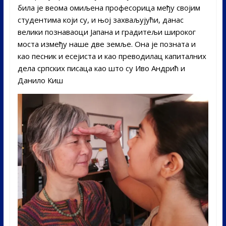
била је веома омиљена професорица међу својим
студентима који су, и њој захваљујући, данас
велики познаваоци Јапана и градитељи широког
моста између наше две земље. Она је позната и
као песник и есејиста и као преводилац капиталних
дела српских писаца као што су Иво Андрић и
Данило Киш