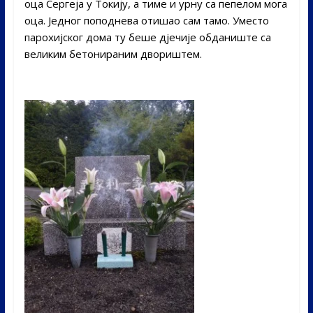
оца Сергеја у Токију, а тиме и урну са пепелом мога
оца. Једног поподнева отишао сам тамо. Уместо
парохијског дома ту беше дјечије обданиште са
великим бетонираним двориштем.