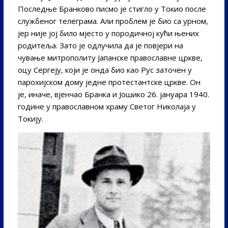
Последње Бранково писмо је стигло у Токио после
службеног телеграма. Али проблем је био са урном,
јер није јој било мјесто у породичној кући њених
родитеља. Зато је одлучила да је повјери на
чување митрополиту Јапанске православне цркве,
оцу Сергеју, који је онда био као Рус заточен у
парохијском дому једне протестантске цркве. Он
је, иначе, вјенчао Бранка и Јошико 26. јануара 1940.
године у православном храму Светог Николаја у
Токију.