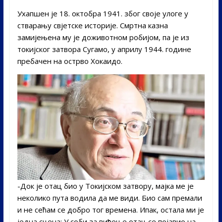
Ухапшен је 18. октобра 1941. због своје улоге у
стварању свјетске историје. Смртна казна
замијењена му је доживотном робијом, па је из
токијског затвора Сугамо, у априлу 1944. године
пребачен на острво Хокаидо.
-Док је отац био у Токијском затвору, мајка ме је
неколико пута водила да ме види. Био сам премали
и не сећам се добро тог времена. Ипак, остала ми је
једна сцена: У соби за виђење отац се појавио на