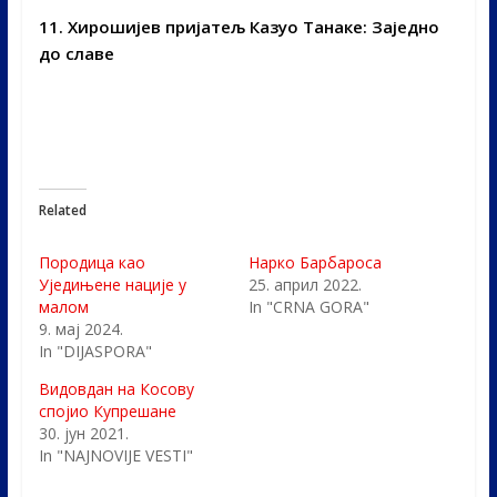
11. Хирошијев пријатељ Казуо Танаке: Заједно
до славе
Related
Породица као
Нарко Барбароса
Уједињене нације у
25. април 2022.
малом
In "CRNA GORA"
9. мај 2024.
In "DIJASPORA"
Видовдан на Косову
спојио Купрешане
30. јун 2021.
In "NAJNOVIJE VESTI"