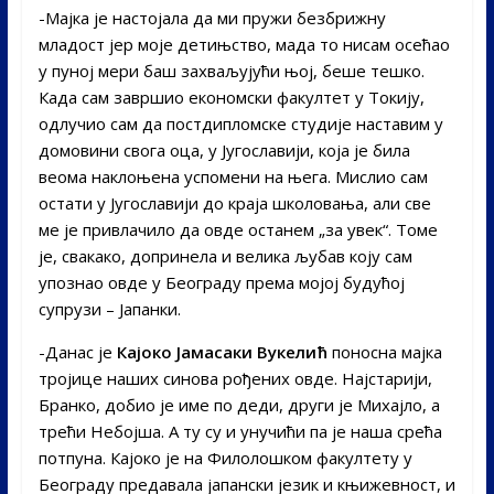
-Мајка је настојала да ми пружи безбрижну
младост јер моје детињство, мада то нисам осећао
у пуној мери баш захваљујући њој, беше тешко.
Када сам завршио економски факултет у Токију,
одлучио сам да постдипломске студије наставим у
домовини свога оца, у Југославији, која је била
веома наклоњена успомени на њега. Мислио сам
остати у Југославији до краја школовања, али све
ме је привлачило да овде останем „за увек“. Томе
је, свакако, допринела и велика љубав коју сам
упознао овде у Београду према мојој будућој
супрузи – Јапанки.
-Данас је
Кајоко Јамасаки Вукелић
поносна мајка
тројице наших синова рођених овде. Најстарији,
Бранко, добио је име по деди, други је Михајло, а
трећи Небојша. А ту су и унучићи па је наша срећа
потпуна. Кајоко је на Филолошком факултету у
Београду предавала јапански језик и књижевност, и