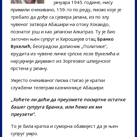
јануара 1945. године, нису
примили очекивано, 159-то по реду, писмо које је
требало да дође са сјевера Јапана, из по злу
чувеног затвора Абашири на отоку Хокаидо,
познатог још и као јапански Алкатраз. Ту је био
заточен њен супруг и Хирошијев отац
Бранко
Вукелић,
београдски дописник „Политике“,
ерудита из чувене личке српске лозе Вукелића и
најсјајнији дијамант из Зоргеовог шпијунског
прстена у Јапану.
Умјесто очекиваног писма стигао је кратки
службени телеграм казнионице Абашири:
„Хоћете ли доћи да преузмете посмртне остатке
башег супруга Бранка, или ћемо их ми
преузети“.
То је била кратка и суморна обавијест да је њен
супруг умро.