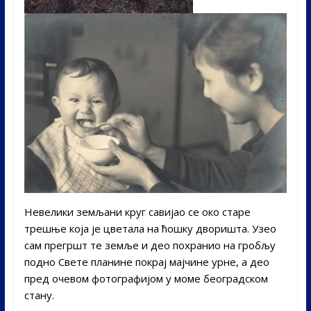
Невелики земљани круг савијао се око старе
трешње која је цветала на ћошку дворишта. Узео
сам прегршт те земље и део похранио на гробљу
подно Свете планине покрај мајчине урне, а део
пред очевом фотографијом у моме београдском
стану.