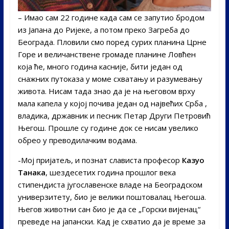
– Имао сам 22 године када сам се запутио бродом
из Јапана до Ријеке, а потом преко Загреба до
Београда. Пловили смо поред сурих планина Црне
Горе и величанствене громаде планине Ловћен
која ће, много година касније, бити један од
снажних путоказа у моме схватању и разумевању
живота. Нисам тада знао да је на његовом врху
мала капела у којој почива један од највећих Срба ,
владика, државник и песник Петар Други Петровић
Његош. Прошле су године док се нисам увелико
обрео у преводилачким водама.
-Мој пријатељ, и познат слависта професор
Казуо
Танака
, шездесетих година прошлог века
стипендиста југославенске владе на Београдском
универзитету, био је велики поштовалац Његоша.
Његов животни сан био је да се „Горски вијенац“
преведе на јапански. Кад је схватио да је време за