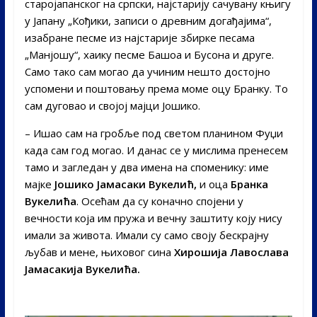
старојапанског на српски, најстарију сачувану књигу
у Јапану „Кођики, записи о древним догађајима“,
изабране песме из најстарије збирке песама
„Манјошу“, хаику песме Башоа и Бусона и друге.
Само тако сам могао да учиним нешто достојно
успомени и поштовању према моме оцу Бранку. То
сам дуговао и својој мајци Јошико.
– Ишао сам на гробље под светом планином Фуџи
када сам год могао. И данас се у мислима пренесем
тамо и загледан у два имена на споменику: име
мајке
Јошико Јамасаки Вукелић,
и оца
Бранка
Вукелића
. Осећам да су коначно спојени у
вечности која им пружа и вечну заштиту коју нису
имали за живота. Имали су само своју бескрајну
љубав и мене, њиховог сина
Хирошија Лавослава
Јамасакија Вукелића.