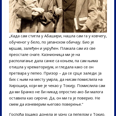
„Када сам стигла у Абашири, нашла сам га у ковчегу,
обученог у бело, по јапанском обичају. Био је
мршав, залеђен и укрућен. Плакала сам из све
преостале снаге. Казнионица ми је на
располагање дала санке са коњем, па сам њима
отишла у крематоријум, и гледала како се он
претвара у пепео. Призор – да се срце заледи. Ја
бих с њим на месту умрла, да нисам помислила на
Хирошија, који ме је чекао у Токију. Помислила сам
да ми Бранко не би никад опростио ако би малога
оставила као сироче. Да, он ми га је поверио. Не
смем да изневерим његово поверење.“
Госпођа Јошико донела је урну са пепелом у Токио.