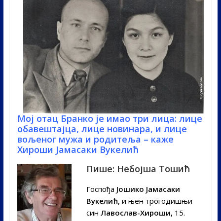
Мој отац Бранко је имао три лица: лице
обавештајца, лице новинара, и лице
вољеног мужа и родитеља – каже
Хироши Јамасаки Вукелић
Пише: Небојша Тошић
Госпођа
Јошико Јамасаки
Вукелић,
и њен трогодишњи
син
Лавослав-Хироши,
15.