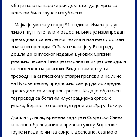
мба је пала на парохијски дом тако да је урна са
пепелом била заувек изгубљена.
– Мајка је умрла у својој 91. години. Имала је дуг
живот, пун туге, али и радости. Била је изванредан
преводилац са енглеског језика и иза ње су остали
значајни преводи. Сећам се како је у Београду
дошла до енглеског издања Вукових Српских
јуначких песама. Била је очарана па их је преводила
са енглеског на јапански. Видео сам да су ти
преводи на енглеском у ствари препеви и не личе
на Вукове песме, предложио сам јој да их заједно
преведемо са изворног српског. Када је објављен
тај превод са богатим илустрацијама српских
јунака, бејаше то прави културни догађај у Токију.
Дошла су, ипак, времена када је и Совјетски Савез
коначно објелоданио и признао улогу Зоргеове
групе и када је читав свијет, дословно, сазнао о