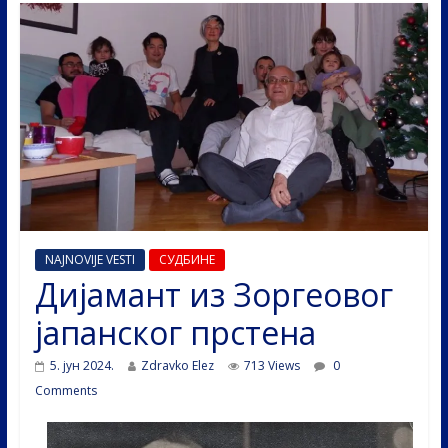
NAJNOVIJE VESTI
СУДБИНЕ
Дијамант из Зоргеовог
јапанског прстена
5. јун 2024.
Zdravko Elez
713 Views
0
Comments