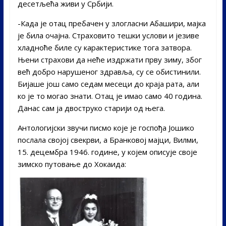
десетљећа живи у Србији.
-Када је отац пребачен у злогласни Абашири, мајка
је била очајна. Страховито тешки услови и језиве
хладноће биле су карактеристике тога затвора.
Њени страхови да неће издржати прву зиму, због
већ добро нарушеног здравља, су се обистинили.
Бијаше још само седам месеци до краја рата, али
ко је то могао знати. Отац је имао само 40 годинa.
Данас сам ја двоструко старији од њега.
Антологијски звучи писмо које је госпођа Јошико
послала својој свекрви, а Бранковој мајци, Вилми,
15. децембра 1946. године, у којем описује своје
зимско путовање до Хокаида: