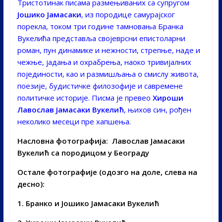
Тристотинак писама размењиваних са супругом
Јошико Јамасаки
, из породице самурајског
порекла, током три године тамновања Бранка
Вукелића представља својеврсни епистоларни
роман, пун динамике и нежности, стрепње, наде и
чежње, јадања и охрабрења, наоко тривијалних
појединости, као и размишљања о смислу живота,
поезије, будистичке филозофије и савремене
политичке историје. Писма је превео
Хироши
Лавослав Јамасаки Вукелић
, њихов син, рођен
неколико месеци пре хапшења.
Насловна фотографија: Лавослав Јамасаки
Вукелић са породицом у Београду
Остале фотографије (одозго на доле, слева на
десно):
1. Бранко и Јошико Јамасаки Вукелић