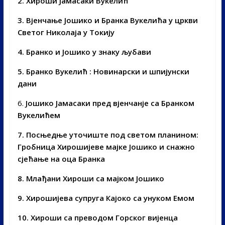
2. Хироши Јамасаки Вукелић
3. Вјенчање Јошико и Бранка Вукелића у цркви
Светог Николаја у Токију
4. Бранко и Јошико у знаку љубави
5.
Бранко Вукелић : Новинарски и шпијунски
дани
6.
Јошико Јамасаки пред вјенчанје са Бранком
Вукелићем
7. Посњедње уточиште под светом планином:
Гробница Хирошијеве мајке Јошико и снажно
сјећање на оца Бранка
8. Млађани Хироши са мајком Јошико
9. Хирошијева супруга Кајоко са унуком Емом
10. Хироши са преводом Горског вијенца