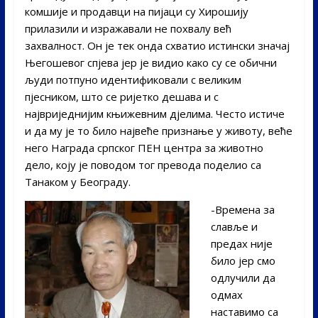
комшије и продавци на пијаци су Хирошију
прилазили и изражавали не похвалу већ
захвалност. Он је тек онда схватио истински значај
Његошевог спјева јер је видио како су се обични
људи потпуно идентификовали с великим
пјесником, што се ријетко дешава и с
највриједнијим књижевним дјелима. Често истиче
и да му је то било највеће признање у животу, веће
него Награда српског ПЕН центра за животно
дело, коју је поводом тог превода поделио са
Танаком у Београду.
-Времена за
славље и
предах није
било јер смо
одлучили да
одмах
наставимо са