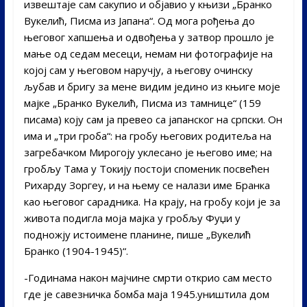
извештаје сам сакупио и објавио у књизи „Бранко
Вукелић, Писма из Јапана“. Од мога рођења до
његовог хапшења и одвођења у затвор прошло је
мање од седам месеци, немам ни фотографије на
којој сам у његовом наручју, а његову очинску
љубав и бригу за мене видим једино из књиге моје
мајке „Бранко Вукелић, Писма из тамнице“ (159
писама) коју сам ја превео са јапанског на српски. Он
има и „три гроба“: на гробу његових родитеља на
загребачком Мирогоју уклесано је његово име; на
гробљу Тама у Токију постоји споменик посвећен
Рихарду Зоргеу, и на њему се налази име Бранка
као његовог сарадника. На крају, на гробу који је за
живота подигла моја мајка у гробљу Фуџи у
подножју истоимене планине, пише „Вукелић
Бранко (1904-1945)“.
-Годинама након мајчине смрти открио сам место
где је савезничка бомба маја 1945.уништила дом