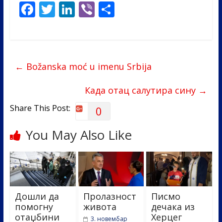
F
T
Li
Vi
S
ac
w
n
b
h
e
itt
k
er
ar
b
er
e
e
←
Božanska moć u imenu Srbija
o
dI
o
n
Када отац салутира сину
→
k
Share This Post:
0
You May Also Like
Дошли да
Пролазност
Писмо
помогну
живота
дечака из
отаџбини
Херцег
3. новембар