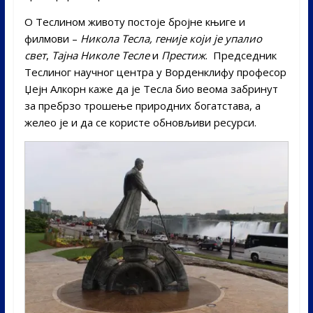
О Теслином животу постоје бројне књиге и
филмови –
Никола Тесла, геније који је упалио
свет
,
Тајна Николе Тесле
и
Престиж
. Председник
Теслиног научног центра у Ворденклифу професор
Џејн Алкорн каже да је Тесла био веома забринут
за пребрзо трошење природних богатстава, а
желео је и да се користе обновљиви ресурси.