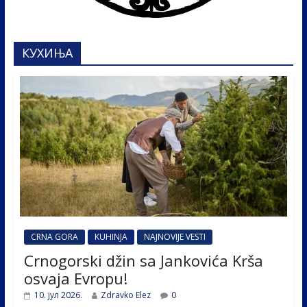
КУХИЊА
CRNA GORA
KUHINJA
NAJNOVIJE VESTI
Crnogorski džin sa Jankovića Krša
osvaja Evropu!
10. јул 2026.
Zdravko Elez
0