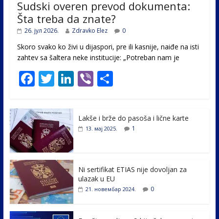
Sudski overen prevod dokumenta:
Šta treba da znate?
26. јул 2026.
Zdravko Elez
0
Skoro svako ko živi u dijaspori, pre ili kasnije, naiđe na isti
zahtev sa šaltera neke institucije: „Potreban nam je
F
T
Li
Vi
S
ac
w
n
b
h
e
itt
k
er
ar
Lakše i brže do pasoša i lične karte
b
er
e
e
1
13. мај 2025.
o
dI
o
n
k
Ni sertifikat ETIAS nije dovoljan za
ulazak u EU
0
21. новембар 2024.