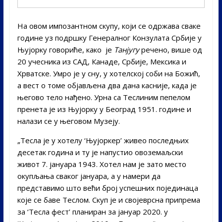
На овом импозантном скупу, који се одржава сваке
године уз подршку Генералног Конзулата Србије у
Њујорку говориће, како је
Танјугу
речено, више од
20 учесника из САД, Канаде, Србије, Мексика и
Хрватске. Умро је у сну, у хотелској соби на Божић,
а вест о томе објављена два дана касније, када је
његово тело нађено. Урна са Теслиним пепелом
пренета је из Њујорку у Београд 1951. године и
налази се у његовом Музеју.
„Тесла је у хотелу ‘Њујоркер’ живео последњих
десетак година и ту је напустио овоземаљски
живот 7. јануара 1943. Хотел нам је зато место
окупљања сваког јануара, а у намери да
представимо што већи број успешних појединаца
које се баве Теслом. Скуп је и својеврсна припрема
за ‘Тесла фест’ планиран за јануар 2020. у