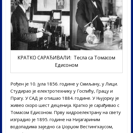
КРАТКО САРАЂИВАЛИ: Тесла са Томасом
Едисоном
Рођен је 10. јула 1856. године у Смиљану, у Лици.
Студирао је електротехнику у Госпићу, Грацу и
Прагу. У САД је отишао 1884. године. У Њујорку је
живео скоро шест деценија. Кратко је сарађивао с
Томасом Едисоном. Прву хидроелектрану на свету
изградио је 1895. године на Нијагариним
водопадима заједно са Џорџом Вестингхаусом,