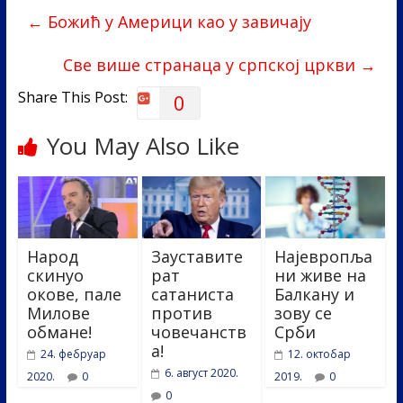
b
er
e
e
←
Божић у Америци као у завичају
o
dI
o
n
Све више странаца у српској цркви
→
k
Share This Post:
0
You May Also Like
Народ
Зауставите
Најевропља
скинуо
рат
ни живе на
окове, пале
сатаниста
Балкану и
Милове
против
зову се
обмане!
човечанств
Срби
а!
24. фебруар
12. октобар
6. август 2020.
2020.
0
2019.
0
0