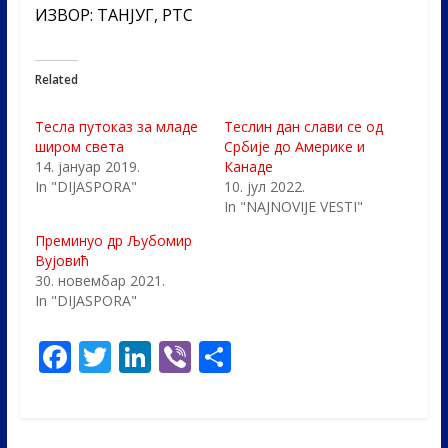
ИЗВОР:
ТАНЈУГ, РТС
Related
Тесла путоказ за младе
Теслин дан слави се од
широм света
Србије до Америке и
14. јануар 2019.
Канаде
In "DIJASPORA"
10. јул 2022.
In "NAJNOVIJE VESTI"
Преминуо др Љубомир
Вујовић
30. новембар 2021.
In "DIJASPORA"
F
T
Li
Vi
S
ac
w
n
b
h
e
itt
k
er
ar