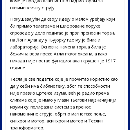
коме је продао власништво над мотором за
назименеичну струју.
Покушавајући да своју идеју о малом уређају који
би примао телеграме и шифроване поруке
спроведе у дело подигао је први преносни торањ
на Лонг Ајланду у Њујорку где му је била и
лабораторија. Основна намена торња била је
бежична веза преко Атлантског океана, а како
никада није постао функционалан срушен је 1917.
године.
Тесла је све податке које је прочитао користио као
да у себи има библиотеку, због те способности
није правио цртеже изума, већ је радио према
сликама које је имао у глави. Његови најзначајнији
изуми су: полифазни систем за пренос
наизменичне струје, обртно магнетско поље,
синхрони мотор, асинхрони мотор и Теслин
трансформатор.