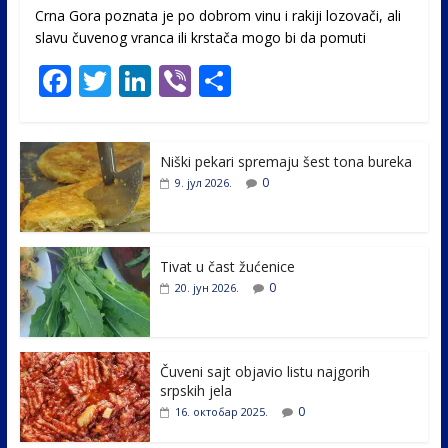
Crna Gora poznata je po dobrom vinu i rakiji lozovači, ali
slavu čuvenog vranca ili krstača mogo bi da pomuti
F
T
Li
Vi
S
ac
w
n
b
h
e
itt
k
er
ar
Niški pekari spremaju šest tona bureka
b
er
e
e
0
9. јул 2026.
o
dI
o
n
k
Tivat u čast žućenice
0
20. јун 2026.
Čuveni sajt objavio listu najgorih
srpskih jela
0
16. октобар 2025.