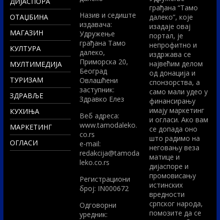
ДИЈАСПОРА
грађана “Тамо
Назив и седиште
ОТАЏБИНА
далеко”, које
издавача:
изадаје овај
МАГАЗИН
Удружење
портал, је
грађана Тамо
непрофитно и
КУЛТУРА
далеко,
издржава се
Приморска 20,
највећим делом
МУЛТИМЕДИЈА
Београд
од донација и
ТУРИЗАМ
Овлашћени
спонзорства, а
заступник:
само мали удео у
ЗДРАВЉЕ
Здравко Елез
финансирању
имају маркетинг
КУХИЊА
Вeб адреса:
и огласи. Ако вам
www.tamodaleko.
МАРКЕТИНГ
се допада оно
co.rs
што радимо на
ОГЛАСИ
e-mail:
неговању веза
redakcija@tamoda
матице и
leko.co.rs
дијаспоре и
промовисању
Регистрациони
истинских
број: IN000672
вредности
српског народа,
Одговорни
помозите да се
уредник: