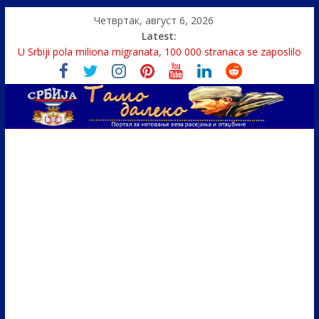
Четвртак, август 6, 2026
Latest:
Politika i seks glavne teme srpskih medija
U Srbiji pola miliona migranata, 100 000 stranaca se zaposlilo
Како је „Господар књига“ проглашен народним
непријатељем
Čije je pravo na istinu o Nikoli Tesli?
Srbin zaspao na Dunavu, reka ga odnela u Rumuniju