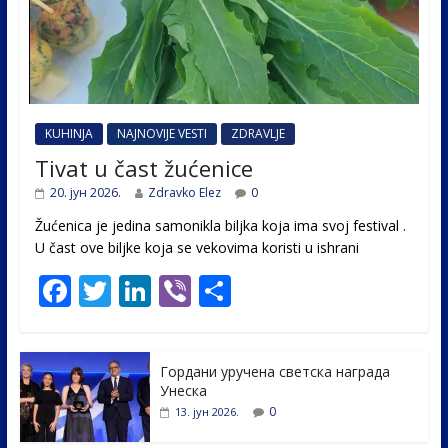
KUHINJA
NAJNOVIJE VESTI
ZDRAVLJE
Tivat u čast žućenice
20. јун 2026.
Zdravko Elez
0
Žućenica je jedina samonikla biljka koja ima svoj festival .
U čast ovе biljke koja se vekovima koristi u ishrani
F
T
Li
Vi
S
ac
w
n
b
h
e
itt
k
er
ar
Гордани уручена светска награда
b
er
e
e
Унеска
o
dI
0
13. јун 2026.