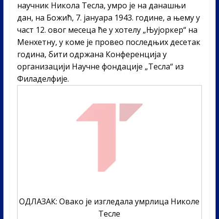
научник Никола Тесла, умро је на данашњи
дан, на Божић, 7. јануара 1943. године, а њему у
част 12. овог месеца ће у хотелу „Њујоркер“ на
Менхетну, у коме је провео последњих десетак
година, бити одржана Конференција у
организацији Научне фондације „Тесла“ из
Филаделфије.
ОДЛАЗАК: Овако је изгледала умрлица Николе
Тесле