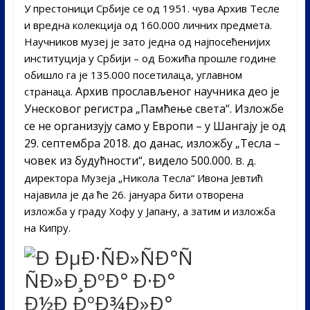
У престоници Србије се од 1951. чува Архив Тесле
и вредна колекција од 160.000 личних предмета.
Научников музеј је зато једна од најпосећенијих
институција у Србији – од Божића прошле године
обишло га је 135.000 посетилаца, углавном
Архив прослављеног научника део је
странаца.
Унесковог регистра „Памћење света“. Изложбе
се не организују само у Европи – у Шангају је од
29. септембра 2018. до данас, изложбу „Тесла –
човек из будућности“, видело 500.000.
В. д.
директора Музеја „Никола Тесла“ Ивона Јевтић
најавила је да ће 26. јануара бити отворена
изложба у граду Хофу у Јапану, а затим и изложба
на Кипру.