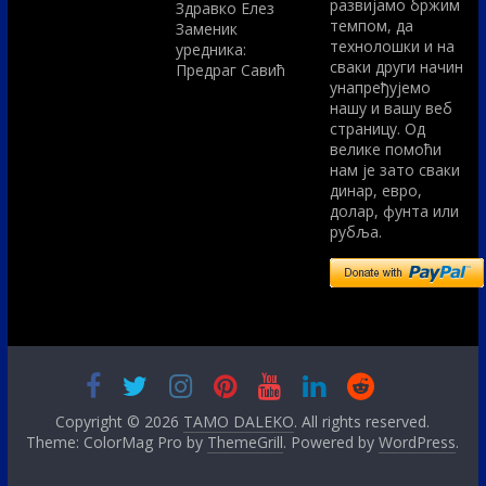
развијамо бржим
Здравко Елез
темпом, да
Заменик
технолошки и на
уредника:
сваки други начин
Предраг Савић
унапређујемо
нашу и вашу веб
страницу. Од
велике помоћи
нам је зато сваки
динар, евро,
долар, фунта или
рубља.
Copyright © 2026
TAMO DALEKO
. All rights reserved.
Theme: ColorMag Pro by
ThemeGrill
. Powered by
WordPress
.