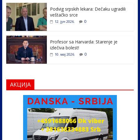
o
n
k
Podvig srpskih lekara: Dečaku ugradili
veštačko srce
0
12. јун 2026.
Profesor sa Harvarda: Starenje je
izlečiva bolest!
0
10. мај 2026.
АКЦИЈА