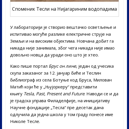
Споменик Тесли на Нијагариним водопадима
У лабораторији је створио вештачко осветљење и
испитивао могуће разлике електричне струје на
Земљи и на високим објектима. Новчана добит га
никада није занимала, због чега никада није имао
довољно новца да уради оно што је хтео.
Како пише портал
Брус он лине
, један од учесика
скупа заказаног за 12. јануар биће и Теслин
библиограф из села Ботуње код Бруса, Милован
Матић који ће у „Њујоркеру“ представити
књигу
Tesla, Past, Present and Future
. Наводи се и да
је градска управа Филаделфије, на иницијативу
Научне фондације „Тесла“ пре десетак дана
одлучила да једна школа у том граду понесе име
Николе Тесле.