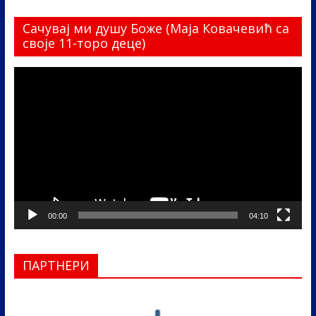
Сачувај ми душу Боже (Маја Ковачевић са
своје 11-торо деце)
Прегледач
видео
записа
00:00
04:10
ПАРТНЕРИ