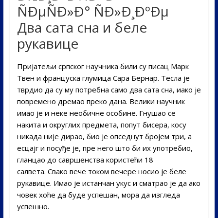
Два сата сна и беле
рукавице
Пријатељи српског научника били су писац Марк
Твен и француска глумица Сара Бернар. Тесла је
тврдио да су му потребна само два сата сна, иако је
повремено дремао преко дана. Велики научник
имао је и неке необичне особине. Гнушао се
накита и округлих предмета, попут бисера, косу
никада није дирао, био је опседнут бројем три, а
есцајг и посуђе је, пре него што би их употребио,
гланцао до савршенства користећи 18
салвета. Свако вече током вечере носио је беле
рукавице. Имао је истанчан укус и сматрао је да ако
човек хоће да буде успешан, мора да изгледа
успешно.