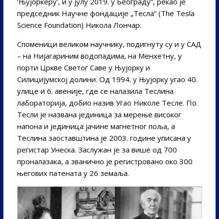
‘Њујоркеру’, и у јулу 2019. у Београду“, рекао је
председник Научне фондације „Тесла“ (The Tesla
Science Foundation) Никола Лончар.
Споменици великом научнику, подигнуту су и у САД
– на Нијагариним водопадима, на Менхетну, у
порти Цркве Светог Саве у Њујорку и
Силицијумској долини. Од 1994. у Њујорку угао 40.
улице и 6. авеније, где се налазила Теслина
лабораторија, добио назив Угао Николе Тесле. По
Тесли је названа јединица за мерење високог
напона и јединица јачине магнетног поља, а
Теслина заоставштина је 2003. године уписана у
регистар Унеска. Заслужан је за више од 700
проналазака, а званично је регистровано око 300
његових патената у 26 земаља.