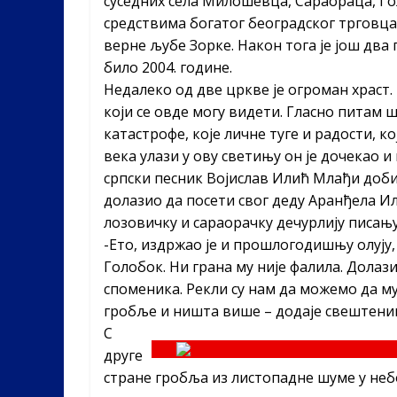
суседних села Милошевца, Сараораца, Го
средствима богатог београдског трговц
верне љубе Зорке. Након тога је још два
било 2004. године.
Недалеко од две цркве је огроман храст.
који се овде могу видети. Гласно питам 
катастрофе, које личне туге и радости, к
века улази у ову светињу он је дочекао 
српски песник Војислав Илић Млађи добио
долазио да посети свог деду Аранђела Или
лозовичку и сараорачку дечурлију писању
-Ето, издржао је и прошлогодишњу олују,
Голобок. Ни грана му није фалила. Долаз
споменика. Рекли су нам да можемо да му
гробље и ништа више – додаје свештени
С
друге
стране гробља из листопадне шуме у небо 