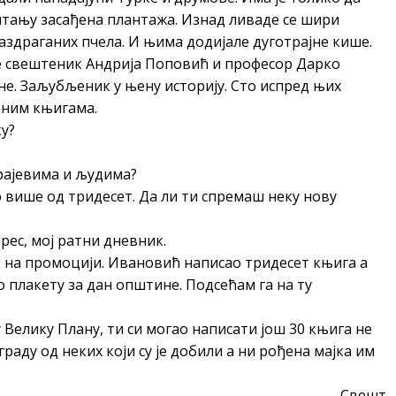
питању засађена плантажа. Изнад ливаде се шири
аздраганих пчела. И њима додијале дуготрајне кише.
ме свештеник Андрија Поповић и професор Дарко
е. Заљубљеник у њену историју. Сто испред њих
еним књигама.
ку?
крајевима и људима?
о више од тридесет.
Да ли ти спремаш неку нову
рес, мој ратни дневник.
 на промоцији. Ивановић написао тридесет књига а
о плакету за дан општине. Подсећам га на ту
 у Велику Плану, ти си могао написати још 30 књига не
граду од неких који су је добили а ни рођена мајка им
Свешт