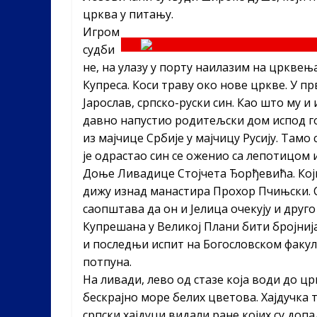
црква у питању.
Игром
судби
не, на улазу у порту наилазим на црквењ
Купреса. Коси траву око нове цркве. У прв
Јарослав, српско-руски син. Као што му и
давно напустио родитељски дом испод го
из мајчице Србије у мајчицу Русију. Тамо
је одрастао син се оженио са лепотицом 
Доње Ливадице Стојчета Ђорђевића. Који ј
дижу изнад манастира Прохор Пчињски. С
саопштава да он и Јелица очекују и друго
Купрешана у Великој Плани бити бројнија
и последњи испит на Богословском факул
потпуна.
На ливади, лево од стазе која води до ц
бескрајно море белих цветова. Хајдучка т
српски хајдуци видали ране којих су доп