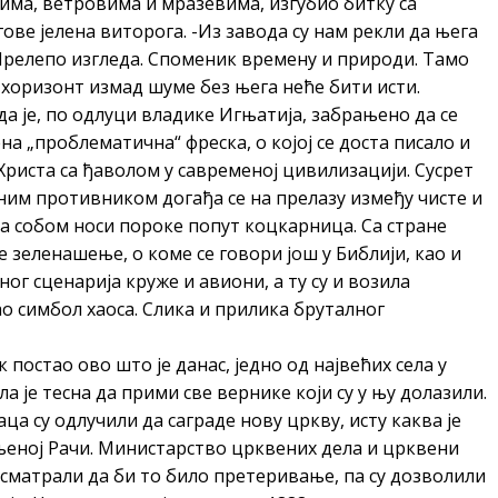
има, ветровима и мразевима, изгубио битку са
ове јелена виторога. -Из завода су нам рекли да њега
 Прелепо изгледа. Споменик времену и природи. Тамо
А хоризонт измад шуме без њега неће бити исти.
да је, по одлуци владике Игњатија, забрањено да се
на „проблематична“ фреска, о којој се доста писало и
 Христа са ђаволом у савременој цивилизацији. Сусрет
им противником догађа се на прелазу између чисте и
са собом носи пороке попут коцкарница. Са стране
е зеленашење, о коме се говори још у Библији, као и
ог сценарија круже и авиони, а ту су и возила
ао симбол хаоса. Слика и прилика бруталног
 постао ово што је данас, једно од највећих села у
 је тесна да прими све вернике који су у њу долазили.
 су одлучили да саграде нову цркву, исту каква је
љеној Рачи. Министарство црквених дела и црквени
 сматрали да би то било претеривање, па су дозволили