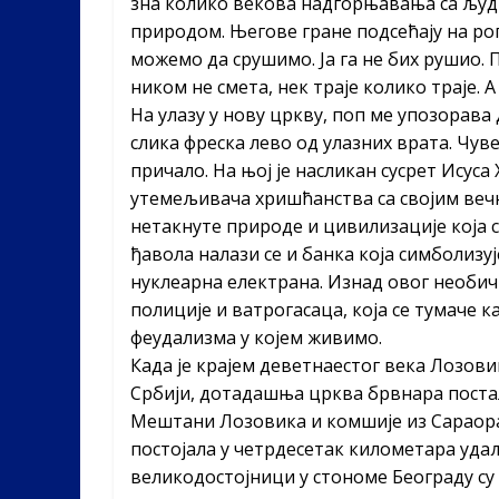
зна колико векова надгорњавања са људ
природом. Његове гране подсећају на рог
можемо да срушимо.
Ја га не бих рушио.
ником не смета, нек траје колико траје. 
На улазу у нову цркву, поп ме упозорава 
слика фреска лево од улазних врата. Чуве
причало. На њој је насликан сусрет Исуса
утемељивача хришћанства са својим вечн
нетакнуте природе и цивилизације која 
ђавола налази се и банка која симболизуј
нуклеарна електрана. Изнад овог необичн
полиције и ватрогасаца, која се тумаче к
феудализма у којем живимо.
Када је крајем деветнаестог века Лозовик
Србији, дотадашња црква брвнара постала
Мештани Лозовика и комшије из Сараораца
постојала у четрдесетак километара уда
великодостојници у стономе Београду су