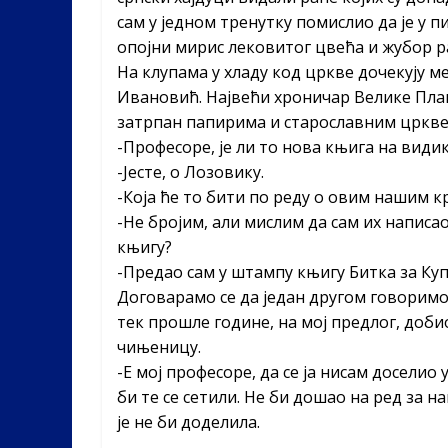
сам у једном тренутку помислио да је у 
опојни мирис лековитог цвећа и жубор р
На клупама у хладу код цркве дочекују 
Ивановић. Највећи хроничар Велике План
затрпан папирима и старославним цркв
-Професоре, је ли то нова књига на види
-Јесте, о Лозовику.
-Која ће то бити по реду о овим нашим 
-Не бројим, али мислим да сам их написа
књигу?
-Предао сам у штампу књигу Битка за Куп
Договарамо се да један другом говоримо
тек прошле године, на мој предлог, доби
чињеницу.
-Е мој професоре, да се ја нисам доселио
би те се сетили. Не би дошао на ред за на
је не би доделила.