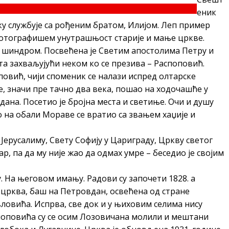
еник
ку службује са рођеним братом, Илијом. Леп пример
фотографишем унутрашњост старије и мање цркве.
 шиндром. Посвећена је Светим апостолима Петру и
та захваљујући неком ко се презива – Распоповић.
вић, чији споменик се налази испред олтарске
не, значи пре тачно два века, пошао на ходочашће у
 дана. Посетио је бројна места и светиње. Очи и душу
о на обали Мораве се вратио са звањем хаџије и
Јерусалиму, Свету Софију у Цариграду, Цркву светог
, па да му није жао да одмах умре – беседио је својим
. На његовом имању. Радови су започети 1828. а
е црква, баш на Петровдан, освећена од стране
овића. Испрва, све док и у њиховим селима нису
поповића су се осим Лозовичана молили и мештани