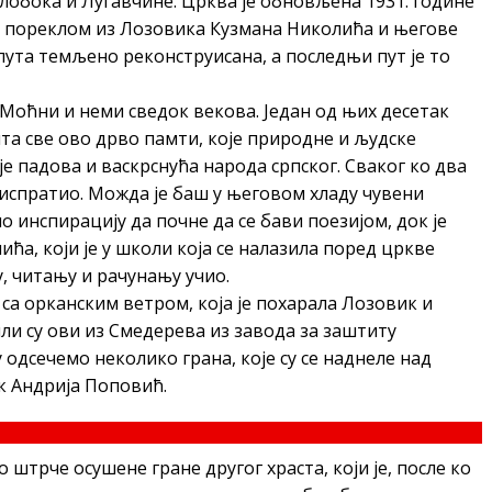
лобока и Лугавчине. Црква је обновљена 1931. године
а пореклом из Лозовика Кузмана Николића и његове
 пута темљено реконструисана, а последњи пут је то
 Моћни и неми сведок векова. Један од њих десетак
шта све ово дрво памти, које природне и људске
оје падова и васкрснућа народа српског. Сваког ко два
и испратио. Можда је баш у његовом хладу чувени
 инспирацију да почне да се бави поезијом, док је
ћа, који је у школи која се налазила поред цркве
, читању и рачунању учио.
 са орканским ветром, која је похарала Лозовик и
или су ови из Смедерева из завода за заштиту
 одсечемо неколико грана, које су се наднеле над
к Андрија Поповић.
штрче осушене гране другог храста, који је, после ко