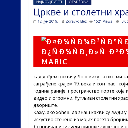
NAJNOVIJE VESTI
OTADŽBINA
Цркве и столетни хр
12. јун 2019.
Zdravko Elez
1521 Views
0 C
кад дођем цркви у Лозовику за око ми з
саграђене крајем 19. века и контраст кој
година раније, пространство порте која и
видео и огромни, ћутљиви столетни храс
двориште.
Кажу, ако хоћеш да знаш какви су људи у 
искуство стечено из мојих посета бројн
Лозовичани су људи широке душе, који н