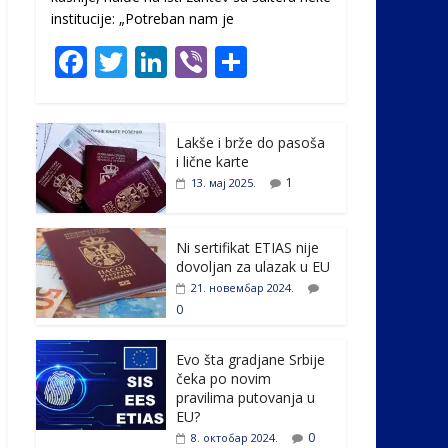
institucije: „Potreban nam je
F
T
Li
Vi
S
ac
w
n
b
h
e
itt
k
er
ar
Lakše i brže do pasoša
b
er
e
e
i lične karte
o
dI
1
13. мај 2025.
o
n
k
Ni sertifikat ETIAS nije
dovoljan za ulazak u EU
21. новембар 2024.
0
Evo šta gradjane Srbije
čeka po novim
pravilima putovanja u
EU?
0
8. октобар 2024.