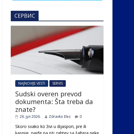
СЕРВИС
NAJNOVIJE VESTI
SERVIS
Sudski overen prevod
dokumenta: Šta treba da
znate?
26. јул 2026.
Zdravko Elez
0
Skoro svako ko živi u dijaspori, pre ili
kasnije, naiđe na isti zahtev sa šaltera neke