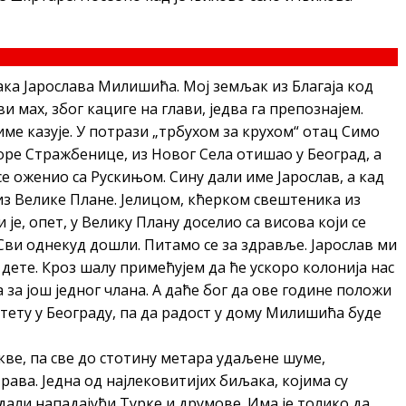
ака Јарослава Милишића. Мој земљак из Благаја код
и мах, због кациге на глави, једва га препознајем.
 име казује. У потрази „трбухом за крухом“ отац Симо
ре Стражбенице, из Новог Села отишао у Београд, а
 се оженио са Рускињом. Сину дали име Јарослав, а кад
из Велике Плане. Јелицом, кћерком свештеника из
е, опет, у Велику Плану доселио са висова који се
ви однекуд дошли. Питамо се за здравље. Јарослав ми
 дете. Кроз шалу примећујем да ће ускоро колонија нас
 за још једног члана. А даће бог да ове године положи
тету у Београду, па да радост у дому Милишића буде
ркве, па све до стотину метара удаљене шуме,
рава. Једна од најлековитијих биљака, којима су
адали нападајући Турке и друмове. Има је толико да