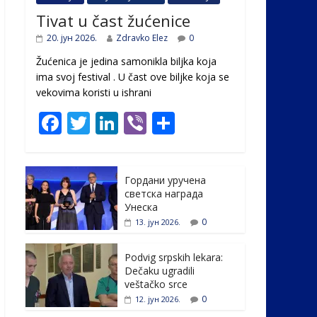
Tivat u čast žućenice
20. јун 2026.
Zdravko Elez
0
Žućenica je jedina samonikla biljka koja
ima svoj festival . U čast ovе biljke koja se
vekovima koristi u ishrani
F
T
Li
Vi
S
ac
w
n
b
h
e
itt
k
er
ar
Гордани уручена
b
er
e
e
светска награда
o
dI
Унеска
0
13. јун 2026.
o
n
k
Podvig srpskih lekara:
Dečaku ugradili
veštačko srce
0
12. јун 2026.