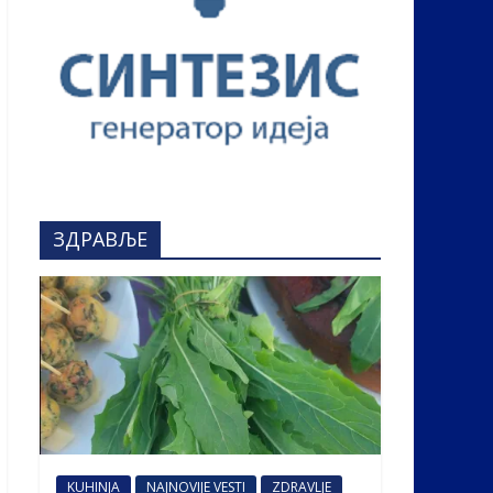
ЗДРАВЉЕ
KUHINJA
NAJNOVIJE VESTI
ZDRAVLJE