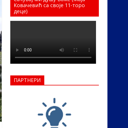
Ковачевић са своје 11-торо
деце)
ПАРТНЕРИ