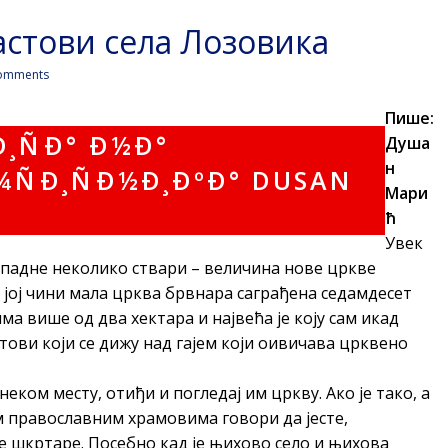
астови села Лозовика
omments
Пише:
Душа
н
Мари
ћ
Увек
ападне неколико ствари – величина нове цркве
и јој чини мала црква брвнара саграђена седамдесет
ма више од два хектара и највећа је коју сам икад
тови који се дижу над гајем који оивичава црквено
неком месту, отиђи и погледај им цркву. Ако је тако, а
им православним храмовима говори да јесте,
е шкртаре. Посебно кад је њихово село и њихова