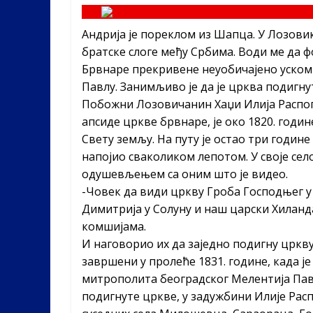
Андрија је пореклом из Шапца. У Лозови
братске слоге међу Србима. Води ме да 
Брвнаре прекривене неуобичајено уском
Павлу. Занимљиво је да је црква подигну
Побожни Лозовичанин Хаџи Илија Распопо
апсиде цркве брвнаре, је око 1820. годи
Свету земљу. На путу је остао три године
напојио сваколиком лепотом. У своје сел
одушевљењем са оним што је видео.
-Човек да види цркву Гроба Господњег у 
Димитрија у Солуну и наш царски Хиландар
комшијама.
И
наговорио их да заједно подигну цркву
завршени у пролеће 1831. године, када ј
митрополита београдског Мелентија Павл
подигнуте цркве, у задужбини Илије Рас