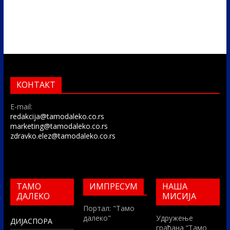
КОНТАКТ
E-mail:
redakcija@tamodaleko.co.rs
marketing@tamodaleko.co.rs
zdravko.elez@tamodaleko.co.rs
ТАМО
ИМПРЕСУМ
НАША
ДАЛЕКО
МИСИЈА
Портал: "Тамо
далеко"
Удружење
ДИЈАСПОРА
грађана “Тамо