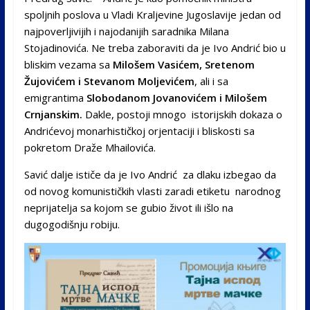
spoljnih poslova u Vladi Kraljevine Jugoslavije jedan od
najpoverljivijih i najodanijih saradnika Milana
Stojadinovića. Ne treba zaboraviti da je Ivo Andrić bio u
bliskim vezama sa
Milošem Vasićem, Sretenom
Žujovićem i Stevanom Moljevićem
, ali i sa
emigrantima
Slobodanom Jovanovićem i Milošem
Crnjanskim.
Dakle, postoji mnogo istorijskih dokaza o
Andrićevoj monarhističkoj orjentaciji i bliskosti sa
pokretom Draže Mhailovića.
Savić dalje ističe da je Ivo Andrić za dlaku izbegao da
od novog komunističkih vlasti zaradi etiketu narodnog
neprijatelja sa kojom se gubio život ili išlo na
dugogodišnju robiju.