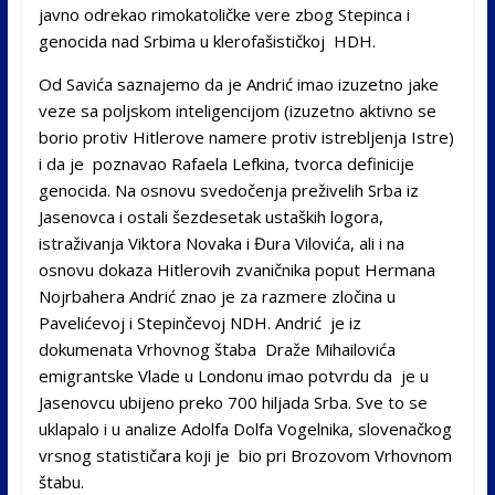
javno odrekao rimokatoličke vere zbog Stepinca i
genocida nad Srbima u klerofašističkoj HDH.
Od Savića saznajemo da je Andrić imao izuzetno jake
veze sa poljskom inteligencijom (izuzetno aktivno se
borio protiv Hitlerove namere protiv istrebljenja Istre)
i da je poznavao Rafaela Lefkina, tvorca definicije
genocida. Na osnovu svedočenja preživelih Srba iz
Jasenovca i ostali šezdesetak ustaških logora,
istraživanja Viktora Novaka i Đura Vilovića, ali i na
osnovu dokaza Hitlerovih zvaničnika poput Hermana
Nojrbahera Andrić znao je za razmere zločina u
Pavelićevoj i Stepinčevoj NDH. Andrić je iz
dokumenata Vrhovnog štaba Draže Mihailovića
emigrantske Vlade u Londonu imao potvrdu da je u
Jasenovcu ubijeno preko 700 hiljada Srba. Sve to se
uklapalo i u analize Adolfa Dolfa Vogelnika, slovenačkog
vrsnog statističara koji je bio pri Brozovom Vrhovnom
štabu.