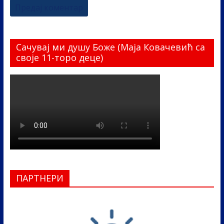
Сачувај ми душу Боже (Маја Ковачевић са
своје 11-торо деце)
ПАРТНЕРИ