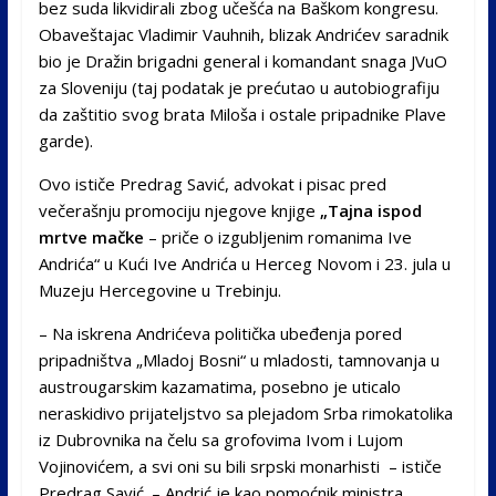
bez suda likvidirali zbog učešća na Baškom kongresu.
Obaveštajac Vladimir Vauhnih, blizak Andrićev saradnik
bio je Dražin brigadni general i komandant snaga JVuO
za Sloveniju (taj podatak je prećutao u autobiografiju
da zaštitio svog brata Miloša i ostale pripadnike Plave
garde).
Ovo ističe Predrag Savić, advokat i pisac pred
večerašnju promociju njegove knjige
„Tajna ispod
mrtve mačke
– priče o izgubljenim romanima Ive
Andrića“ u Kući Ive Andrića u Herceg Novom i 23. jula u
Muzeju Hercegovine u Trebinju.
– Na iskrena Andrićeva politička ubeđenja pored
pripadništva „Mladoj Bosni“ u mladosti, tamnovanja u
austrougarskim kazamatima, posebno je uticalo
neraskidivo prijateljstvo sa plejadom Srba rimokatolika
iz Dubrovnika na čelu sa grofovima Ivom i Lujom
Vojinovićem, a svi oni su bili srpski monarhisti – ističe
Predrag Savić. – Andrić je kao pomoćnik ministra