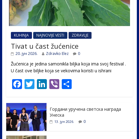
KUHINJA
NAJNOVIJE VESTI
ZDRAVLJE
Tivat u čast žućenice
20. јун 2026.
Zdravko Elez
0
Žućenica je jedina samonikla biljka koja ima svoj festival .
U čast ovе biljke koja se vekovima koristi u ishrani
F
T
Li
Vi
S
ac
w
n
b
h
e
itt
k
er
ar
Гордани уручена светска награда
b
er
e
e
Унеска
o
dI
0
13. јун 2026.
o
n