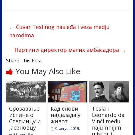
ac
w
n
b
h
e
itt
k
er
ar
b
er
e
e
←
Čuvar Teslinog nasleđa i veza medju
o
dI
narodima
o
n
k
Пертини директор малих амбасадора
→
Share This Post:
You May Also Like
Срозавање
Кад снови
Tesla i
истине о
надвладају
Leonardo da
Степинцу и
живот
Vinči među
Јасеновцу
najumnijim
9. август 2019.
u istoriji
15. октобар