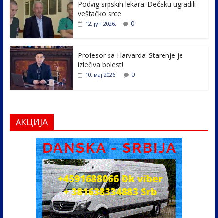
k
Podvig srpskih lekara: Dečaku ugradili
veštačko srce
0
12. јун 2026.
Profesor sa Harvarda: Starenje je
izlečiva bolest!
0
10. мај 2026.
АКЦИЈА