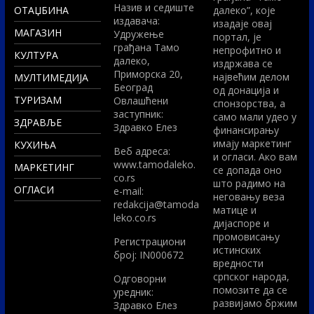
Назив и седиште
ОТАЏБИНА
далеко”, које
издавача:
изадаје овај
МАГАЗИН
Удружење
портал, је
грађана Тамо
непрофитно и
КУЛТУРА
далеко,
издржава се
Приморска 20,
највећим делом
МУЛТИМЕДИЈА
Београд
од донација и
ТУРИЗАМ
Овлашћени
спонзорства, а
заступник:
само мали удео у
ЗДРАВЉЕ
Здравко Елез
финансирању
имају маркетинг
КУХИЊА
Вeб адреса:
и огласи. Ако вам
www.tamodaleko.
МАРКЕТИНГ
се допада оно
co.rs
што радимо на
ОГЛАСИ
e-mail:
неговању веза
redakcija@tamoda
матице и
leko.co.rs
дијаспоре и
промовисању
Регистрациони
истинских
број: IN000672
вредности
српског народа,
Одговорни
помозите да се
уредник:
развијамо бржим
Здравко Елез