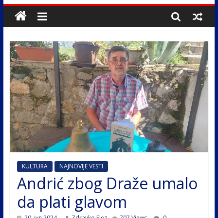
KULTURA
NAJNOVIJE VESTI
Andrić zbog Draže umalo
da plati glavom
20. јул 2024.
Zdravko Elez
707 Views
0