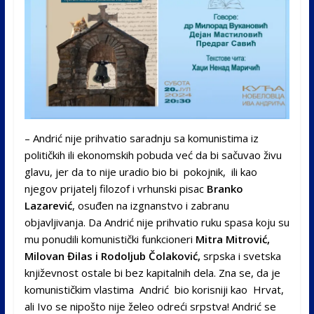
– Andrić nije prihvatio saradnju sa komunistima iz
političkih ili ekonomskih pobuda već da bi sačuvao živu
glavu, jer da to nije uradio bio bi pokojnik, ili kao
njegov prijatelj filozof i vrhunski pisac
Branko
Lazarević
, osuđen na izgnanstvo i zabranu
objavljivanja. Da Andrić nije prihvatio ruku spasa koju su
mu ponudili komunistički funkcioneri
Mitra Mitrović,
Milovan Đilas i Rodoljub Čolaković,
srpska i svetska
književnost ostale bi bez kapitalnih dela. Zna se, da je
komunističkim vlastima Andrić bio korisniji kao Hrvat,
ali Ivo se nipošto nije želeo odreći srpstva! Andrić se