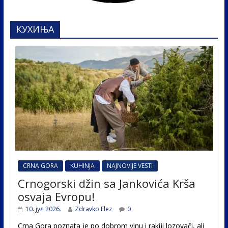
КУХИЊА
CRNA GORA
KUHINJA
NAJNOVIJE VESTI
Crnogorski džin sa Jankovića Krša
osvaja Evropu!
10. јул 2026.
Zdravko Elez
0
Crna Gora poznata je po dobrom vinu i rakiji lozovači, ali