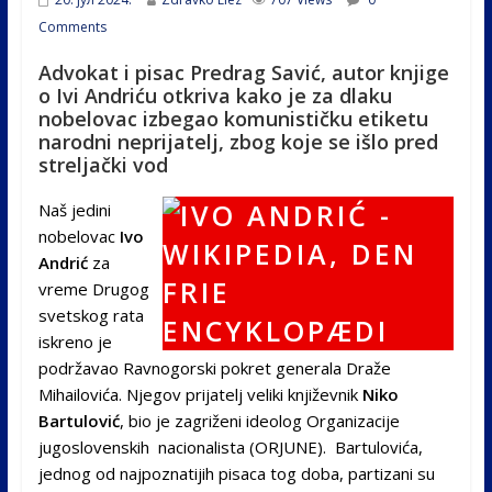
Comments
Advokat i pisac Predrag Savić, autor knjige
o Ivi Andriću otkriva kako je za dlaku
nobelovac izbegao komunističku etiketu
narodni neprijatelj, zbog koje se išlo pred
streljački vod
Naš jedini
nobelovac
Ivo
Andrić
za
vreme Drugog
svetskog rata
iskreno je
podržavao Ravnogorski pokret generala Draže
Mihailovića. Njegov prijatelj veliki književnik
Niko
Bartulović
, bio je zagriženi ideolog Organizacije
jugoslovenskih nacionalista (ORJUNE). Bartulovića,
jednog od najpoznatijih pisaca tog doba, partizani su