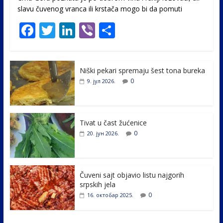
slavu čuvenog vranca ili krstača mogo bi da pomuti
F
T
Li
Vi
S
ac
w
n
b
h
e
itt
k
er
ar
Niški pekari spremaju šest tona bureka
b
er
e
e
0
9. јул 2026.
o
dI
o
n
k
Tivat u čast žućenice
0
20. јун 2026.
Čuveni sajt objavio listu najgorih
srpskih jela
0
16. октобар 2025.