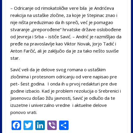
– Odricanje od rimokatoličke vere bila je Andrićeva
reakcija na ustaške zločine, za koje je Stepinac znao i
nije ništa preduzimao da ih spreči, već je pomagao
stvaranje „preporođene“ hrvatske države oslobođene
od Jevreja i Srba – ističe Savić. – Andrić je razmišljao da
pređe na pravoslavlje kao Viktor Novak, Jorjo Tadić i
Anton Farčić, ali je zaključio da je za tako nešto suviše
star.
Savić veli da je delove svog romana o ustaškim
zločinima i protesnom odricanju od vere napisao pre
pet- šest godina. I onda ih u prvoj redakturi pre dve
godine izbacio. Kad je problem rezolucija o Srebrenici i
Jasenovcu došao žižu javnosti, Savić je odlučio da te
izuzetne i univerzalno vredne i aktuelne delove
ponovo vrati.
F
T
Li
Vi
S