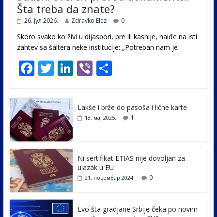
Šta treba da znate?
26. јул 2026.
Zdravko Elez
0
Skoro svako ko živi u dijaspori, pre ili kasnije, naiđe na isti
zahtev sa šaltera neke institucije: „Potreban nam je
F
T
Li
Vi
S
ac
w
n
b
h
e
itt
k
er
ar
Lakše i brže do pasoša i lične karte
b
er
e
e
1
13. мај 2025.
o
dI
o
n
k
Ni sertifikat ETIAS nije dovoljan za
ulazak u EU
0
21. новембар 2024.
Evo šta gradjane Srbije čeka po novim