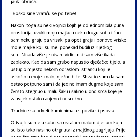
jauk obraća:
-Boško sine vratiću se po tebe!
Nakon toga su neki vojnici kojih je odjednom bila puna
prostorija, uvukli moju majku u neku drugu sobu i čuo
sam neku graju pa vrisak, pa opet graju i ponovo vriske
moje majke koji su me ponekad budili iz rijetkog
sna. Nikada više je nisam vidio, niti sam više ikada
zaplakao. Kao da sam grubo napustio dječačko tijelo, a
ustupio mjesto nekom odraslom strancu koji je
uskočio u moje malo, nježno biće. Shvatio sam da sam
ostao potpuno sam i da jedino imam dugme koje sam
čvrsto stegnuo u malu šaku i sakrio u dno srca koje je
zauvijek ostalo ranjeno i nesrećno.
Trudnice su odveli kamionima uz povike i psovke.
Odvojili su me u sobu sa ostalom malom djecom koja
su isto tako nasilno otrgnuta iz majčinog zagrljaja. Prije
nego što smo kao djeca spoznali ljepotu života, saznali