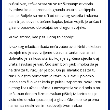
puštali van, teška vrata su se uz škripanje otvarala.
Svjetlost koja je iznenada grunula unutra, zaslijepila
nas je. Boljele su me oči od dnevnog svijetla i rukama
sam trljao suve i otečene kapke. Jedan vojnik je prišao i
glasno opsovao obraćajući se drugom vojniku.
-Kako smrde, kao psi! Tjeraj to napolje.
Izraz tog mladića nikada neću zaboraviti. Neki zlokoban
osmjeh mu je svo vrijeme titrao na tankim usnama i
dohvatio je za kosu staricu koja je zgrčena sjedila kraj
vrata. Izvukao je van. Čuo sam bolni jauk i molbu da je
ne dira za tu ruku jer je boli. On je uhvatio baš za tu
ruku i vještim pokretom je izvrnuo u laktu i polomio.
Jasno sam čuo kost kada je pukla i zapamtio svaku crtu
njenog lica i užas u očima. Onesvjestila se od bola a on
je šutnuo đonom čizme,izvukao pištolj iz korica koji je
visio oko struka i pucao joj u glavu. Okrenuo se prema
nama i sa neskrivenim zadovoljstvom rekao