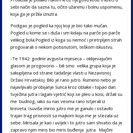
sebi način da sazna tu, očito užarenu i bolnu uspomenu,
koja ga je pržila iznutra.
Podigao je pogled ka njoj koji je bio tako mučan.
Pogled u kome se i duša i um kidaju na parče po parče
velikog bola.Pogled iz koga su nemoć i pretrpljen strah
progovarali o nekom potisnutom, teškom iskustvu.
-Te 1942. godine avgusta mjeseca – oklijevajućim
glasom je progovorio – bili smo velika grupa koja je
sakupljena od strane tadašnje vlasti u Nezavisnoj
Državi Hrvatskoj. Bilo je rano jutro. Rumeno nebo je
najavljivalo probijanje Sunca kroz oblake i topao dan.
Svježina jutra i lagani vjetrić koji se pleo u kosi, držali su
me budnog, iako su nas veoma rano istjerali iz
kreveta. Isuviše mirno jutro me je ganulo i ostavilo
trajan trag prisnosti sa majkom koja me je stezala uz
sebe. Mirisala je kao i uvijek i to jutro sam shvatio da je
zapravo njen miris bio miris buđenja jutra. Majčini