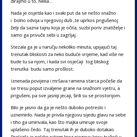
dirajmo u to. Neka…
Nada je osjetila kao i svaki put da se nešto snažno
i bolno odvija u njegovoj duši ,te uprkos prigušenoj
želji da sazna tajnu koja je očita, suzbi poriv znatiželje i
samo ga privuče sebi u zagrljaj.
Stezala ga je u naručju nekoliko minuta, upijajući taj
trenutak bliskosti za neko buduće vrijeme, kad više ne
bude tu sa njom, i kada svi osjećaji tog bliskog
trenutka budu samo prošlost.
Iznenada povijena i mršava ramena starca počeše da
se tresu poput izvaljene grane na snažnom vjetru, a
prigušeni, pa sve jasniji jecaji, širili su se prostorijom.
Bilo je jasno da ga je nešto duboko potreslo i
uznemirilo. Nada je privila njegovu sijedu glavu na sebe
i tiho ga umirivala, kao što majka umiruje svoje
uplašeno čedo. Taj trenutak ih je duboko dotakao.
Prolazila je polako rukom kroz njegovu kosu tražeći u