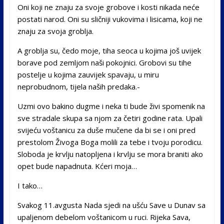
Oni koji ne znaju za svoje grobove i kosti nikada neće
postati narod. Oni su sličniji vukovima i lisicama, koji ne
znaju za svoja groblja.
A groblja su, čedo moje, tiha seoca u kojima još uvijek
borave pod zemljom naši pokojnici. Grobovi su tihe
postelje u kojima zauvijek spavaju, u miru
neprobudnom, tijela naših predaka.-
Uzmi ovo bakino dugme i neka ti bude živi spomenik na
sve stradale skupa sa njom za četiri godine rata. Upali
svijeću voštanicu za duše mučene da bi se i oni pred
prestolom Živoga Boga molili za tebe i tvoju porodicu.
Sloboda je krvlju natopljena i krvlju se mora braniti ako
opet bude napadnuta. Kćeri moja…
I tako…
Svakog 11.avgusta Nada sjedi na ušću Save u Dunav sa
upaljenom debelom voštanicom u ruci. Rijeka Sava,