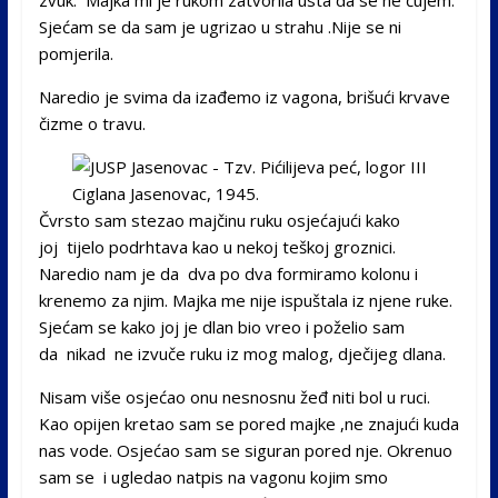
Sjećam se da sam je ugrizao u strahu .Nije se ni
pomjerila.
Naredio je svima da izađemo iz vagona, brišući krvave
čizme o travu.
Čvrsto sam stezao majčinu ruku osjećajući kako
joj tijelo podrhtava kao u nekoj teškoj groznici.
Naredio nam je da dva po dva formiramo kolonu i
krenemo za njim. Majka me nije ispuštala iz njene ruke.
Sjećam se kako joj je dlan bio vreo i poželio sam
da nikad ne izvuče ruku iz mog malog, dječijeg dlana.
Nisam više osjećao onu nesnosnu žeđ niti bol u ruci.
Kao opijen kretao sam se pored majke ,ne znajući kuda
nas vode. Osjećao sam se siguran pored nje. Okrenuo
sam se i ugledao natpis na vagonu kojim smo