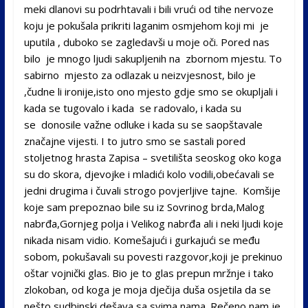
meki dlanovi su podrhtavali i bili vrući od tihe nervoze
koju je pokušala prikriti laganim osmjehom koji mi je
uputila , duboko se zagledavši u moje oči. Pored nas
bilo je mnogo ljudi sakupljenih na zbornom mjestu. To
sabirno mjesto za odlazak u neizvjesnost, bilo je
,čudne li ironije,isto ono mjesto gdje smo se okupljali i
kada se tugovalo i kada se radovalo, i kada su
se donosile važne odluke i kada su se saopštavale
značajne vijesti. I to jutro smo se sastali pored
stoljetnog hrasta Zapisa – svetilišta seoskog oko koga
su do skora, djevojke i mladići kolo vodili,obećavali se
jedni drugima i čuvali strogo povjerljive tajne. Komšije
koje sam prepoznao bile su iz Sovrinog brda,Malog
nabrđa,Gornjeg polja i Velikog nabrđa ali i neki ljudi koje
nikada nisam vidio. Komešajući i gurkajući se među
sobom, pokušavali su povesti razgovor,koji je prekinuo
oštar vojnički glas. Bio je to glas prepun mržnje i tako
zlokoban, od koga je moja dječija duša osjetila da se
nešto sudbinski dešava sa svima nama. Rečeno nam je