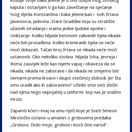
kaputa i ostavljam ti ga kao zaveštanje na sjećanje
tvog djeda Konstantina i baka Jelene,kao i svih žrtava
Jasenovca, Jadovna ,Stare Gradiške koja su stratište
užasnih stradanja i srama jedne ljudske epohe i
civilizacije. Koliko hiljada betonom zalivenih tijela nikada
neće biti pronađena. Koliko kremiranih tijela se neće
moći dokazati. Tačan broj žrtava se nikada neće moći
ustanoviti. Oko nekoliko stotina hiljada Srba, Jevreja i
Roma zauvijek leže kao nijemi vapaj i obaveza da se
nikada, nikada ne zaborave i da nikada ne smijemo biti
nemarni prema krvavo i skupo stečenoj slobodi. Jer šta
smo uradili ako ih zaboravimo? Učinilo smo veći zločin
nad njima nego neprijatelj u uniformi koji nas je snažno
mrzio.
Zapamti kćeri i imaj na umu riječi koje je Sveti Simeon
Mirotočivi ostavio u amanet o grobovima predaka:
„Grobovi, čedo moje, grobovi i kosti čine narod“.