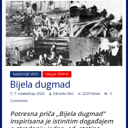
NAJNOVIJE VESTI
НАША ПРИЧА
Bijela dugmad
7. новембар 2020.
Zdravko Elez
2229 Views
3
Comments
Potresna priča „Bijela dugmad“
inspirisana je istinitim događajem