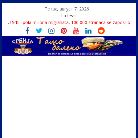
Петак, август 7, 2026
Latest:
Politika i seks glavne teme srpskih medija
U Srbiji pola miliona migranata, 100 000 stranaca se zaposlilo
Како је „Господар књига“ проглашен народним
непријатељем
Čije je pravo na istinu o Nikoli Tesli?
Srbin zaspao na Dunavu, reka ga odnela u Rumuniju