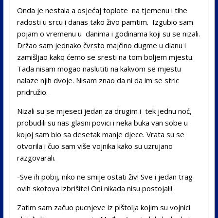
Onda je nestala a osjećaj toplote na tjemenu i tihe
radosti u srcu i danas tako živo pamtim. Izgubio sam
pojam o vremenu u danima i godinama koji su se nizali.
Držao sam jednako čvrsto majčino dugme u dlanu i
zamišljao kako ćemo se sresti na tom boljem mjestu.
Tada nisam mogao naslutiti na kakvom se mjestu
nalaze njih dvoje. Nisam znao da ni da im se stric
pridružio.
Nizali su se mjeseci jedan za drugim i tek jednu noć,
probudili su nas glasni povici i neka buka van sobe u
kojoj sam bio sa desetak manje djece. Vrata su se
otvorila i čuo sam više vojnika kako su uzrujano
razgovarali.
-Sve ih pobij, niko ne smije ostati živ! Sve i jedan trag
ovih skotova izbrišite! Oni nikada nisu postojali!
Zatim sam začuo pucnjeve iz pištolja kojim su vojnici