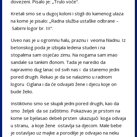
dovezeni. Pisalo je: „Trulo voće“.
Kretali smo se u dugoj koloni i stigli do kamenog ulaza
na kome je pisalo: „Radna služba ustaške odbrane –
Sabirni logor br. III“.
Uveo nas je u ogromnu halu, praznu i veoma hladnu. Iz
betonskog poda je izbijala ledena studen i na
stopalima sam osjećao zimu. Na nogama sam imao
sandale sa tankim đonom. Tada je naredio da
napravimo dug lanac od svih nas i da stanemo jedni
pored drugih. Rekao je da se nalazimo u radnom
logoru Ciglana i da će odvajati žene i djecu koje on
bude želio.
Instiktivno smo se skupili jedni pored drugih, kao da
smo željeli da se zaštitimo. Pokazivao je prstom na
kome se bjelasao debeli prsten ukazujući koga odvaja
u stranu, a koje žene ostavlja sa djecom. Male bebe
je ostavljao uz majke a porodilje je odvajao na neku