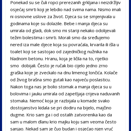
Ponekad su se čuli ropci prerezanih grkljana i neizdržljiv
osjećaj smrti koji je lebdio nad svima nama. Nismo imali
ni osnovne uslove za život. Djeca su se smjenjivala u
godinama koje su dolazile. Bebe i manja djeca su
umirala od gladi, dok smo mi stariji nekako odolijevali
težim bolestima i smrti. Morali smo da sređujemo
nered iza male djece koja su povraćala, krvarila ili išla u
toalet koji se sastojao od zajedničkog nužnika na
hladnom betonu. Hranu, koja je ličila na to, rijetko
smo dobijali. Često je ručak bio cijelo jedno zrno
graška koje je zveckalo na dnu limenog lončića. Kolače
od živog brašna smo gutali kao najveću poslasticu.
Nakon toga nas je bolio stomak a manja djeca su u
bolovima i jauku umirala od zapetljaja crijeva naduvanih
stomaka. Nemoć koja je razbijala u komade svako
dostojanstvo kidala se pri dodiru na bijelo, majčino
dugme. Krio sam ga i od ostalih zatvorenika kao da
sam u malom dlanu krio majku koju sam veoma često
sanjao. Nekad sam je čuo budan i osjećao njen vruć