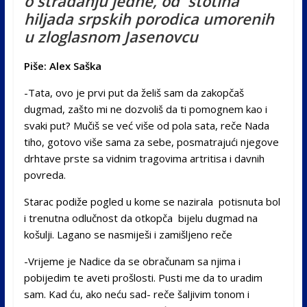
o stradanju jedne, od stotina
hiljada srpskih porodica umorenih
u zloglasnom Jasenovcu
Piše: Alex Saška
-Tata, ovo je prvi put da želiš sam da zakopčaš
dugmad, zašto mi ne dozvoliš da ti pomognem kao i
svaki put? Mučiš se već više od pola sata, reče Nada
tiho, gotovo više sama za sebe, posmatrajući njegove
drhtave prste sa vidnim tragovima artritisa i davnih
povreda.
Starac podiže pogled u kome se nazirala potisnuta bol
i trenutna odlučnost da otkopča bijelu dugmad na
košulji. Lagano se nasmiješi i zamišljeno reče
-Vrijeme je Nadice da se obračunam sa njima i
pobijedim te aveti prošlosti. Pusti me da to uradim
sam. Kad ću, ako neću sad- reče šaljivim tonom i