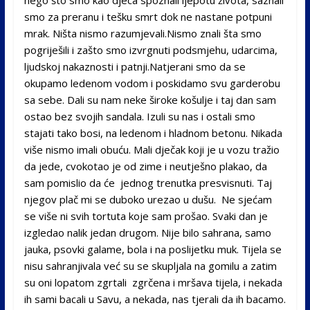
smo za preranu i tešku smrt dok ne nastane potpuni
mrak. Ništa nismo razumjevali.Nismo znali šta smo
pogriješili i zašto smo izvrgnuti podsmjehu, udarcima,
ljudskoj nakaznosti i patnji.Natjerani smo da se
okupamo ledenom vodom i poskidamo svu garderobu
sa sebe. Dali su nam neke široke košulje i taj dan sam
ostao bez svojih sandala. Izuli su nas i ostali smo
stajati tako bosi, na ledenom i hladnom betonu. Nikada
više nismo imali obuću. Mali dječak koji je u vozu tražio
da jede, cvokotao je od zime i neutješno plakao, da
sam pomislio da će jednog trenutka presvisnuti. Taj
njegov plač mi se duboko urezao u dušu. Ne sjećam
se više ni svih tortuta koje sam prošao. Svaki dan je
izgledao nalik jedan drugom. Nije bilo sahrana, samo
jauka, psovki galame, bola i na poslijetku muk. Tijela se
nisu sahranjivala već su se skupljala na gomilu a zatim
su oni lopatom zgrtali zgrčena i mršava tijela, i nekada
ih sami bacali u Savu, a nekada, nas tjerali da ih bacamo.