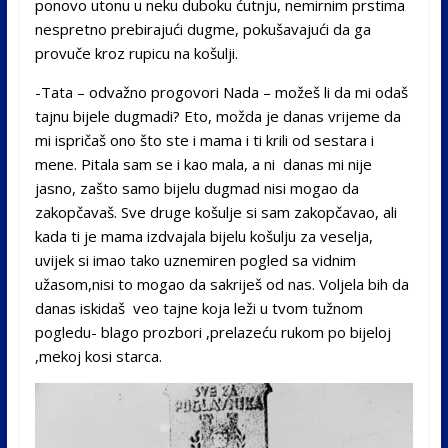
ponovo utonu u neku duboku ćutnju, nemirnim prstima
nespretno prebirajući dugme, pokušavajući da ga
provuče kroz rupicu na košulji.
-Tata – odvažno progovori Nada – možeš li da mi odaš
tajnu bijele dugmadi? Eto, možda je danas vrijeme da
mi ispričaš ono što ste i mama i ti krili od sestara i
mene. Pitala sam se i kao mala, a ni danas mi nije
jasno, zašto samo bijelu dugmad nisi mogao da
zakopčavaš. Sve druge košulje si sam zakopčavao, ali
kada ti je mama izdvajala bijelu košulju za veselja,
uvijek si imao tako uznemiren pogled sa vidnim
užasom,nisi to mogao da sakriješ od nas. Voljela bih da
danas iskidaš veo tajne koja leži u tvom tužnom
pogledu- blago prozbori ,prelazeću rukom po bijeloj
,mekoj kosi starca.