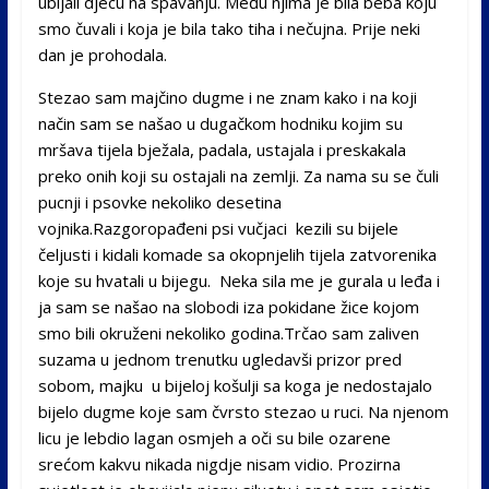
ubijali djecu na spavanju. Među njima je bila beba koju
smo čuvali i koja je bila tako tiha i nečujna. Prije neki
dan je prohodala.
Stezao sam majčino dugme i ne znam kako i na koji
način sam se našao u dugačkom hodniku kojim su
mršava tijela bježala, padala, ustajala i preskakala
preko onih koji su ostajali na zemlji. Za nama su se čuli
pucnji i psovke nekoliko desetina
vojnika.Razgoropađeni psi vučjaci kezili su bijele
čeljusti i kidali komade sa okopnjelih tijela zatvorenika
koje su hvatali u bijegu. Neka sila me je gurala u leđa i
ja sam se našao na slobodi iza pokidane žice kojom
smo bili okruženi nekoliko godina.Trčao sam zaliven
suzama u jednom trenutku ugledavši prizor pred
sobom, majku u bijeloj košulji sa koga je nedostajalo
bijelo dugme koje sam čvrsto stezao u ruci. Na njenom
licu je lebdio lagan osmjeh a oči su bile ozarene
srećom kakvu nikada nigdje nisam vidio. Prozirna