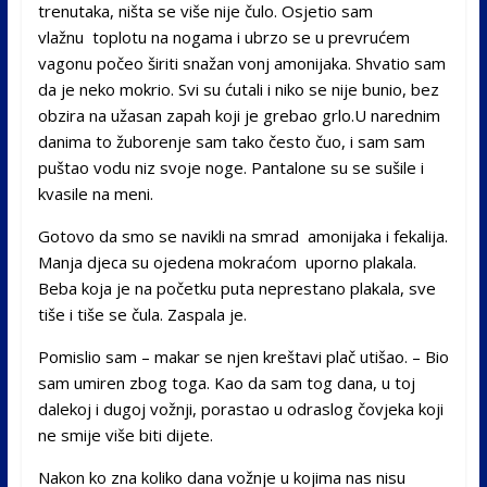
trenutaka, ništa se više nije čulo. Osjetio sam
vlažnu toplotu na nogama i ubrzo se u prevrućem
vagonu počeo širiti snažan vonj amonijaka. Shvatio sam
da je neko mokrio. Svi su ćutali i niko se nije bunio, bez
obzira na užasan zapah koji je grebao grlo.U narednim
danima to žuborenje sam tako često čuo, i sam sam
puštao vodu niz svoje noge. Pantalone su se sušile i
kvasile na meni.
Gotovo da smo se navikli na smrad amonijaka i fekalija.
Manja djeca su ojedena mokraćom uporno plakala.
Beba koja je na početku puta neprestano plakala, sve
tiše i tiše se čula. Zaspala je.
Pomislio sam – makar se njen kreštavi plač utišao. – Bio
sam umiren zbog toga. Kao da sam tog dana, u toj
dalekoj i dugoj vožnji, porastao u odraslog čovjeka koji
ne smije više biti dijete.
Nakon ko zna koliko dana vožnje u kojima nas nisu