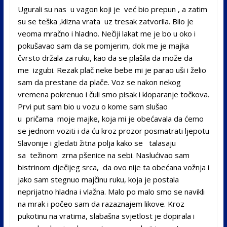
Ugurali su nas u vagon koji je već bio prepun , a zatim
su se teška ,klizna vrata uz tresak zatvorila. Bilo je
veoma mračno i hladno. Nečiji lakat me je bo u oko i
pokušavao sam da se pomjerim, dok me je majka
čvrsto držala za ruku, kao da se plašila da može da
me izgubi. Rezak plač neke bebe mi je parao uši i želio
sam da prestane da plače. Voz se nakon nekog
vremena pokrenuo i čuli smo pisak i kloparanje točkova.
Prvi put sam bio u vozu o kome sam slušao
u pričama moje majke, koja mi je obećavala da ćemo
se jednom voziti i da ću kroz prozor posmatrati ljepotu
Slavonije i gledati žitna polja kako se talasaju
sa težinom zrna pšenice na sebi. Naslućivao sam
bistrinom dječijeg srca, da ovo nije ta obećana vožnja i
jako sam stegnuo majčinu ruku, koja je postala
neprijatno hladna i vlažna. Malo po malo smo se navikli
na mrak i počeo sam da razaznajem likove. Kroz
pukotinu na vratima, slabašna svjetlost je dopirala i