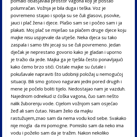
pomalo obasjavala prostor vagona koji je postao
polumračan. Vožnja je bila duga i teška. Voz je
povremeno stajao i spolja su se čuli glasovi, psovke,
jauci i plač žena i djece. Plašio sam se i počeo sam i ja
plakati. Moj plač se miješao sa plačem druge djece koju
majke nisu uspjevale da utješe. Neka djeca su tako
zaspala i samo tihi jecaji su se čuli povremeno. Jedan
dječak je neprestano govorio kako je gladan i uporno
je tražio da jede. Majka ga je tješila često ponavljajući
kako ćemo brzo stići. Ostale majke su ćutale i
pokušavale napraviti što udobniji položaj u nemogućoj
situaciji. Bili smo gotovo nagurani jedni pored drugih i
mene je počelo boliti tijelo. Nedostajao nam je vazduh.
Najednom odnekud iz ćoška vagona, čuo sam nešto
nalik žuborenju vode. Cijelom vožnjom sam osjećao
žeđ ali sam ćutao. Nisam želio da majku
rastužujem,znao sam da nema vodu kod sebe. Svakako
nije mogla da mi pomogne. Pomislio sam da neko ima
vodu i poželio sam da je tražim. Nakon nekoliko