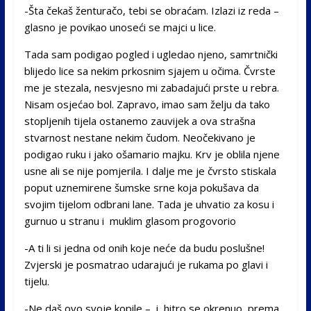
-Šta čekaš ženturačo, tebi se obraćam. Izlazi iz reda –
glasno je povikao unoseći se majci u lice.
Tada sam podigao pogled i ugledao njeno, samrtnički
blijedo lice sa nekim prkosnim sjajem u očima. Čvrste
me je stezala, nesvjesno mi zabadajući prste u rebra.
Nisam osjećao bol. Zapravo, imao sam želju da tako
stopljenih tijela ostanemo zauvijek a ova strašna
stvarnost nestane nekim čudom. Neočekivano je
podigao ruku i jako ošamario majku. Krv je oblila njene
usne ali se nije pomjerila. I dalje me je čvrsto stiskala
poput uznemirene šumske srne koja pokušava da
svojim tijelom odbrani lane. Tada je uhvatio za kosu i
gurnuo u stranu i muklim glasom progovorio
-A ti li si jedna od onih koje neće da budu poslušne!
Zvjerski je posmatrao udarajući je rukama po glavi i
tijelu.
-Ne daš ovo svoje kopile – i hitro se okrenuo prema