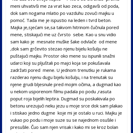
meni uhvativši me za vrat kao zeca, odigavši od poda,
dok sam nogama mlatio po vazduhu zovući majku u
pomoć. Tada me je ispustio na leden i tvrd beton.
Majka je,sjećam se,sa takvom hitrinom čučnula pored
mene, stiskajući me uz čvrsto sebe. Kao u snu vidio
sam kako je mesnate muške šake odvlače od mene
,dok sam grčevito stezao njenu bijelu košulju ne
puštajući majku. Prostor oko mene su ispunili snažni
udarci koji su pljuštali po majci koja se pokušavala
zadržati pored mene. U jednom trenutku je rukama
razderao njenu dugu bijelu košulju, i na trenutak su
njene grudi bljesnule pred mojim očima, a dugmad kao
u nekom usporenom filmu padala po podu ,rasuta
poput roja bijelih leptira. Dugmad su poskakivala po
betonu urezujući neku jezu u moje srce dok sam plakao
i stiskao jedno dugme koje mi je ostalo u ruci. Majku je
vukao po podu i moje suze su se najednom osušile i
presušile. Čuo sam njen vrisak i kako mi se kroz bolan