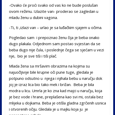
-Ovako će proći svako od vas ko ne bude poslušan
ovom režimu. Izlazite van- proderao se zagledan u
mladu ženu u dubini vagona.
-Ti, ti ,izlazi van – urlao je sa luđačkim sjajem u očima.
Pogledao sam i prepoznao ženu čija je beba onako
dugo plakala. Odjednom sam postao svjestan da se
beba dugo nije čula, i poslednje čega se sjećam u vezi
nje, bio je sve tiši i tiši plač.
Mlada žena sa mršavim obrazima na kojima su
najuočljivije bile krupne oči pune tuge, gledala je
potpuno odsutno u njega i njihala bebu u naručju dok
joj je izraz lica bio tako mek i brižan. Beba je bila
modra u licu. Umrla je ko zna kad majci u naručju, koja
je bez vode i hrane, preplašena kao svi mi, ostala bez
mlijeka u dojkama. Beba je otišla gladna zgrčenih usnica
i otvorenih očiju. Gledala je u majku koja ju je