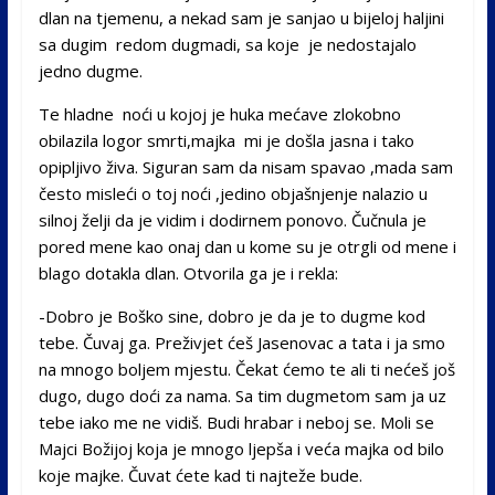
dlan na tjemenu, a nekad sam je sanjao u bijeloj haljini
sa dugim redom dugmadi, sa koje je nedostajalo
jedno dugme.
Te hladne noći u kojoj je huka mećave zlokobno
obilazila logor smrti,majka mi je došla jasna i tako
opipljivo živa. Siguran sam da nisam spavao ,mada sam
često misleći o toj noći ,jedino objašnjenje nalazio u
silnoj želji da je vidim i dodirnem ponovo. Čučnula je
pored mene kao onaj dan u kome su je otrgli od mene i
blago dotakla dlan. Otvorila ga je i rekla:
-Dobro je Boško sine, dobro je da je to dugme kod
tebe. Čuvaj ga. Preživjet ćeš Jasenovac a tata i ja smo
na mnogo boljem mjestu. Čekat ćemo te ali ti nećeš još
dugo, dugo doći za nama. Sa tim dugmetom sam ja uz
tebe iako me ne vidiš. Budi hrabar i neboj se. Moli se
Majci Božijoj koja je mnogo ljepša i veća majka od bilo
koje majke. Čuvat ćete kad ti najteže bude.