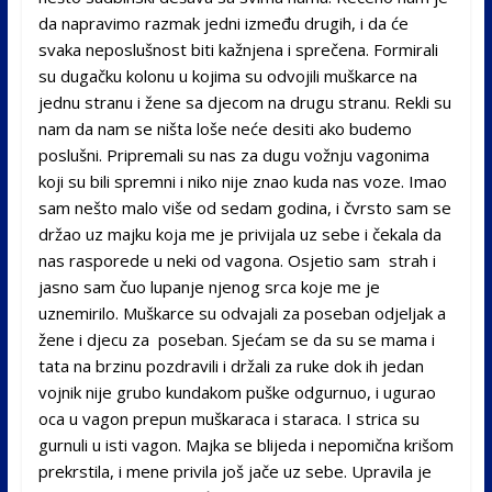
da napravimo razmak jedni između drugih, i da će
svaka neposlušnost biti kažnjena i sprečena. Formirali
su dugačku kolonu u kojima su odvojili muškarce na
jednu stranu i žene sa djecom na drugu stranu. Rekli su
nam da nam se ništa loše neće desiti ako budemo
poslušni. Pripremali su nas za dugu vožnju vagonima
koji su bili spremni i niko nije znao kuda nas voze. Imao
sam nešto malo više od sedam godina, i čvrsto sam se
držao uz majku koja me je privijala uz sebe i čekala da
nas rasporede u neki od vagona. Osjetio sam strah i
jasno sam čuo lupanje njenog srca koje me je
uznemirilo. Muškarce su odvajali za poseban odjeljak a
žene i djecu za poseban. Sjećam se da su se mama i
tata na brzinu pozdravili i držali za ruke dok ih jedan
vojnik nije grubo kundakom puške odgurnuo, i ugurao
oca u vagon prepun muškaraca i staraca. I strica su
gurnuli u isti vagon. Majka se blijeda i nepomična krišom
prekrstila, i mene privila još jače uz sebe. Upravila je