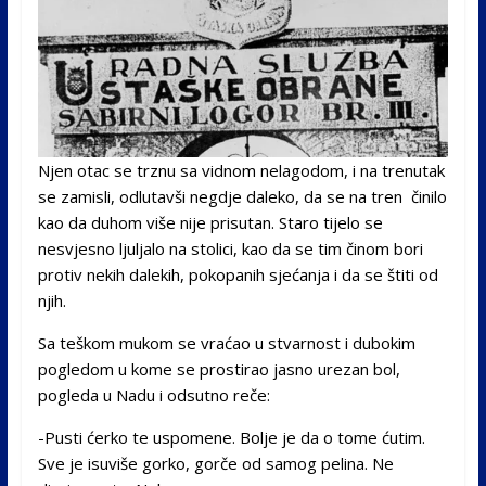
Njen otac se trznu sa vidnom nelagodom, i na trenutak
se zamisli, odlutavši negdje daleko, da se na tren činilo
kao da duhom više nije prisutan. Staro tijelo se
nesvjesno ljuljalo na stolici, kao da se tim činom bori
protiv nekih dalekih, pokopanih sjećanja i da se štiti od
njih.
Sa teškom mukom se vraćao u stvarnost i dubokim
pogledom u kome se prostirao jasno urezan bol,
pogleda u Nadu i odsutno reče:
-Pusti ćerko te uspomene. Bolje je da o tome ćutim.
Sve je isuviše gorko, gorče od samog pelina. Ne