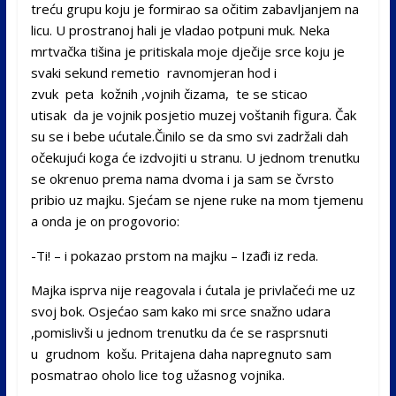
treću grupu koju je formirao sa očitim zabavljanjem na
licu. U prostranoj hali je vladao potpuni muk. Neka
mrtvačka tišina je pritiskala moje dječije srce koju je
svaki sekund remetio ravnomjeran hod i
zvuk peta kožnih ,vojnih čizama, te se sticao
utisak da je vojnik posjetio muzej voštanih figura. Čak
su se i bebe ućutale.Činilo se da smo svi zadržali dah
očekujući koga će izdvojiti u stranu. U jednom trenutku
se okrenuo prema nama dvoma i ja sam se čvrsto
pribio uz majku. Sjećam se njene ruke na mom tjemenu
a onda je on progovorio:
-Ti! – i pokazao prstom na majku – Izađi iz reda.
Majka isprva nije reagovala i ćutala je privlačeći me uz
svoj bok. Osjećao sam kako mi srce snažno udara
,pomislivši u jednom trenutku da će se rasprsnuti
u grudnom košu. Pritajena daha napregnuto sam
posmatrao oholo lice tog užasnog vojnika.