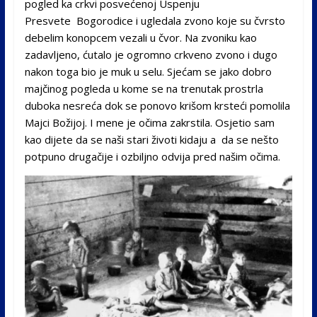
pogled ka crkvi posvećenoj Uspenju
Presvete Bogorodice i ugledala zvono koje su čvrsto
debelim konopcem vezali u čvor. Na zvoniku kao
zadavljeno, ćutalo je ogromno crkveno zvono i dugo
nakon toga bio je muk u selu. Sjećam se jako dobro
majčinog pogleda u kome se na trenutak prostrla
duboka nesreća dok se ponovo krišom krsteći pomolila
Majci Božijoj. I mene je očima zakrstila. Osjetio sam
kao dijete da se naši stari životi kidaju a da se nešto
potpuno drugačije i ozbiljno odvija pred našim očima.