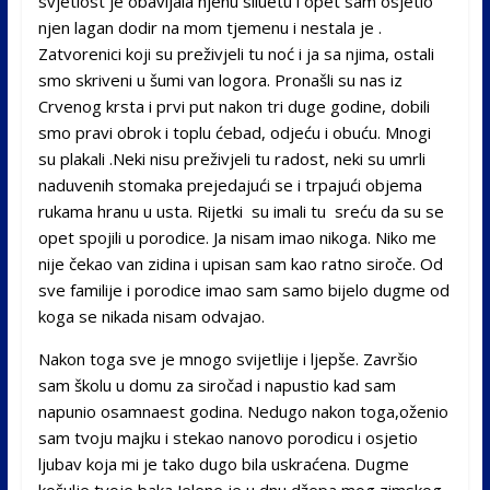
svjetlost je obavijala njenu siluetu i opet sam osjetio
njen lagan dodir na mom tjemenu i nestala je .
Zatvorenici koji su preživjeli tu noć i ja sa njima, ostali
smo skriveni u šumi van logora. Pronašli su nas iz
Crvenog krsta i prvi put nakon tri duge godine, dobili
smo pravi obrok i toplu ćebad, odjeću i obuću. Mnogi
su plakali .Neki nisu preživjeli tu radost, neki su umrli
naduvenih stomaka prejedajući se i trpajući objema
rukama hranu u usta. Rijetki su imali tu sreću da su se
opet spojili u porodice. Ja nisam imao nikoga. Niko me
nije čekao van zidina i upisan sam kao ratno siroče. Od
sve familije i porodice imao sam samo bijelo dugme od
koga se nikada nisam odvajao.
Nakon toga sve je mnogo svijetlije i ljepše. Završio
sam školu u domu za siročad i napustio kad sam
napunio osamnaest godina. Nedugo nakon toga,oženio
sam tvoju majku i stekao nanovo porodicu i osjetio
ljubav koja mi je tako dugo bila uskraćena. Dugme
košulje tvoje baka Jelene je u dnu džepa mog zimskog