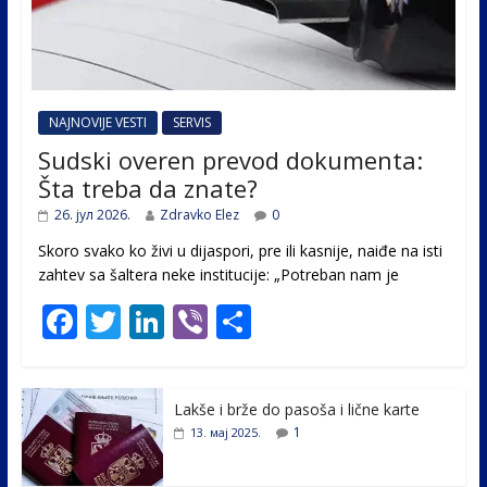
NAJNOVIJE VESTI
SERVIS
Sudski overen prevod dokumenta:
Šta treba da znate?
26. јул 2026.
Zdravko Elez
0
Skoro svako ko živi u dijaspori, pre ili kasnije, naiđe na isti
zahtev sa šaltera neke institucije: „Potreban nam je
F
T
Li
Vi
S
ac
w
n
b
h
e
itt
k
er
ar
Lakše i brže do pasoša i lične karte
b
er
e
e
1
13. мај 2025.
o
dI