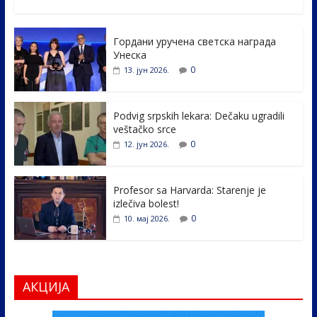
ac
w
n
b
h
e
itt
k
er
ar
Гордани уручена светска награда
b
er
e
e
Унеска
o
dI
0
13. јун 2026.
o
n
k
Podvig srpskih lekara: Dečaku ugradili
veštačko srce
0
12. јун 2026.
Profesor sa Harvarda: Starenje je
izlečiva bolest!
0
10. мај 2026.
АКЦИЈА