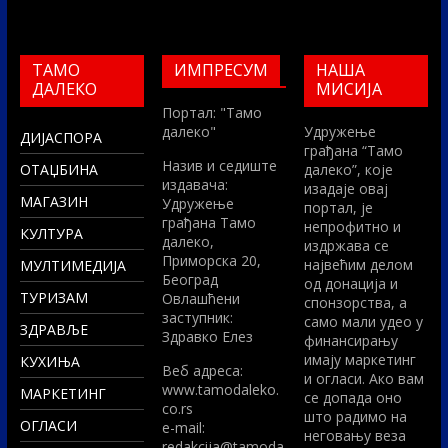
ТАМО
ИМПРЕСУМ
НАША
ДАЛЕКО
МИСИЈА
Портал: "Тамо
далеко"
Удружење
ДИЈАСПОРА
грађана “Тамо
Назив и седиште
ОТАЏБИНА
далеко”, које
издавача:
изадаје овај
МАГАЗИН
Удружење
портал, је
грађана Тамо
непрофитно и
КУЛТУРА
далеко,
издржава се
Приморска 20,
највећим делом
МУЛТИМЕДИЈА
Београд
од донација и
ТУРИЗАМ
Овлашћени
спонзорства, а
заступник:
само мали удео у
ЗДРАВЉЕ
Здравко Елез
финансирању
имају маркетинг
КУХИЊА
Вeб адреса:
и огласи. Ако вам
www.tamodaleko.
МАРКЕТИНГ
се допада оно
co.rs
што радимо на
ОГЛАСИ
e-mail:
неговању веза
redakcija@tamoda