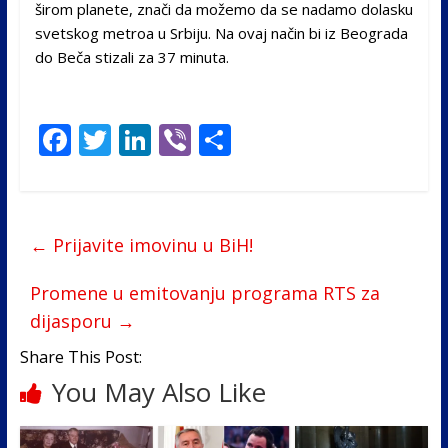
širom planete, znači da možemo da se nadamo dolasku
svetskog metroa u Srbiju. Na ovaj način bi iz Beograda
do Beča stizali za 37 minuta.
F
T
Li
Vi
S
ac
w
n
b
h
e
itt
k
er
ar
b
er
e
e
←
Prijavite imovinu u BiH!
o
dI
o
n
Promene u emitovanju programa RTS za
dijasporu
→
k
Share This Post:
You May Also Like