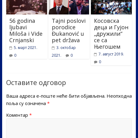
56 godina
Tajni poslovi
Косовска
ljubavi
porodice
деца и Гујон
Miloša i Vide
Đukanović u
„дружили“
Crnjanski
pet država
се са
Његошем
5. март 2021.
3. октобар
7. август 2019.
0
2021.
0
0
Оставите одговор
Ваша адреса е-поште неће бити објављена.
Неопходна
поља су означена
*
Коментар
*