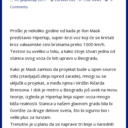
Comments
Prošlo je nekoliko godine od kada je Ilon Mask
predstavio Hiperlup, super-brzi voz koji će se kretati
kroz vakuumske cevi brzinama preko 1000 km/h.
Testovi su uveliko u toku, a kako stoje stvari jedna od
stanica ovog voza će biti upravo u Beogradu.
Kako je Mask zamisio da projekat bude u open source
stilu (stavljajući ideju ispred zarade), mnogi su se
uključili u projekat, a među njima i Virdžin Ričarda
Brensona. I dok je metro u Beogradu još uvek na nivou
teorije, izgleda je Hiperlup linija super-voza mnogo
bliža realnosti. Stanica u našem glavnom gradu bila bi
čvorište za druge delove sveta, što bi sigurno bio i
veliki plus za turizam.
Trenutno je u planu da se naprave tri linije u narednih