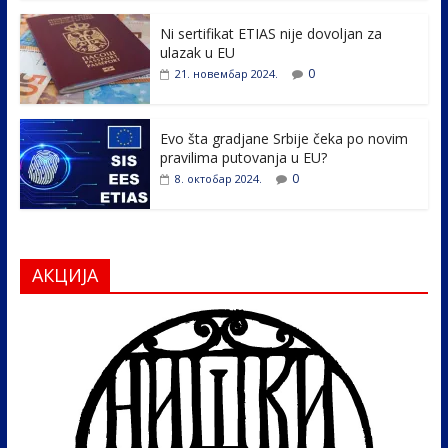
o
n
k
Ni sertifikat ETIAS nije dovoljan za
ulazak u EU
0
21. новембар 2024.
Evo šta gradjane Srbije čeka po novim
pravilima putovanja u EU?
0
8. октобар 2024.
АКЦИЈА