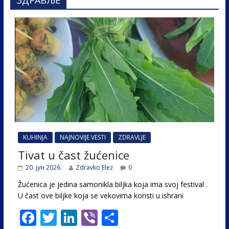
ЗДРАВЉЕ
KUHINJA
NAJNOVIJE VESTI
ZDRAVLJE
Tivat u čast žućenice
20. јун 2026.
Zdravko Elez
0
Žućenica je jedina samonikla biljka koja ima svoj festival .
U čast ovе biljke koja se vekovima koristi u ishrani
F
T
Li
Vi
S