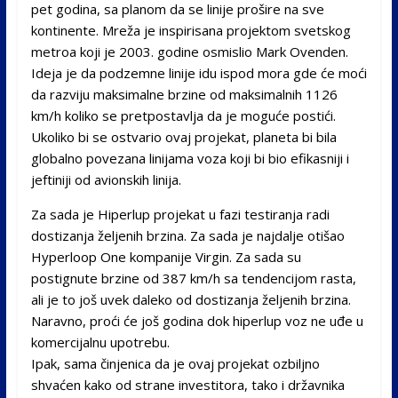
pet godina, sa planom da se linije prošire na sve
kontinente. Mreža je inspirisana projektom svetskog
metroa koji je 2003. godine osmislio Mark Ovenden.
Ideja je da podzemne linije idu ispod mora gde će moći
da razviju maksimalne brzine od maksimalnih 1126
km/h koliko se pretpostavlja da je moguće postići.
Ukoliko bi se ostvario ovaj projekat, planeta bi bila
globalno povezana linijama voza koji bi bio efikasniji i
jeftiniji od avionskih linija.
Za sada je Hiperlup projekat u fazi testiranja radi
dostizanja željenih brzina. Za sada je najdalje otišao
Hyperloop One kompanije Virgin. Za sada su
postignute brzine od 387 km/h sa tendencijom rasta,
ali je to još uvek daleko od dostizanja željenih brzina.
Naravno, proći će još godina dok hiperlup voz ne uđe u
komercijalnu upotrebu.
Ipak, sama činjenica da je ovaj projekat ozbiljno
shvaćen kako od strane investitora, tako i državnika