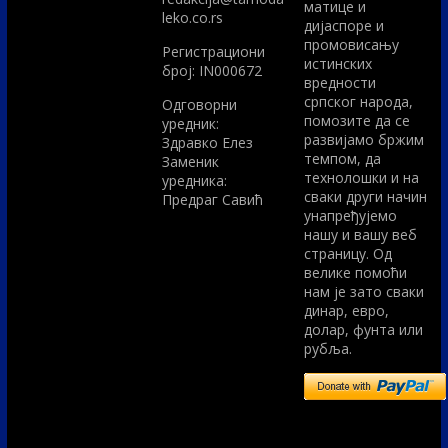
матице и
leko.co.rs
дијаспоре и
промовисању
Регистрациони
истинских
број: IN000672
вредности
српског народа,
Одговорни
помозите да се
уредник:
развијамо бржим
Здравко Елез
темпом, да
Заменик
технолошки и на
уредника:
сваки други начин
Предраг Савић
унапређујемо
нашу и вашу веб
страницу. Од
велике помоћи
нам је зато сваки
динар, евро,
долар, фунта или
рубља.