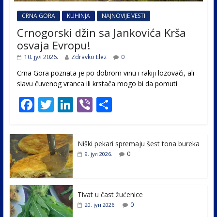
CRNA GORA
KUHINJA
NAJNOVIJE VESTI
Crnogorski džin sa Jankovića Krša
osvaja Evropu!
10. јул 2026.
Zdravko Elez
0
Crna Gora poznata je po dobrom vinu i rakiji lozovači, ali
slavu čuvenog vranca ili krstača mogo bi da pomuti
F
T
Li
Vi
S
ac
w
n
b
h
e
itt
k
er
ar
Niški pekari spremaju šest tona bureka
b
er
e
e
0
9. јул 2026.
o
dI
o
n
k
Tivat u čast žućenice
0
20. јун 2026.