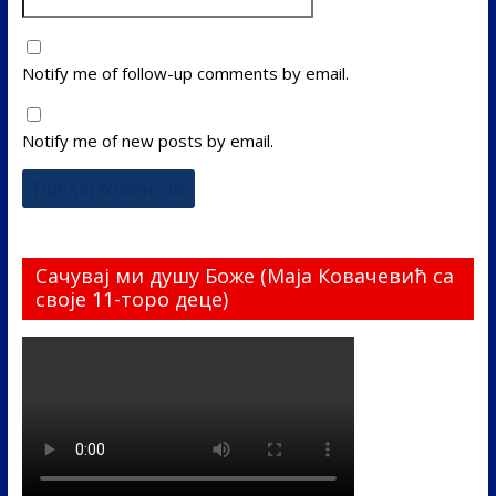
Notify me of follow-up comments by email.
Notify me of new posts by email.
Сачувај ми душу Боже (Маја Ковачевић са
своје 11-торо деце)