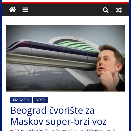
MAGAZIN
VESTI
Beograd čvorište za
Maskov super-brzi voz
30. децембар 2017.
Zdravko Elez
1502 Views
0