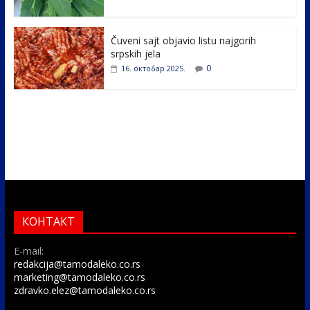
Čuveni sajt objavio listu najgorih
srpskih jela
0
16. октобар 2025.
КОНТАКТ
E-mail:
redakcija@tamodaleko.co.rs
marketing@tamodaleko.co.rs
zdravko.elez@tamodaleko.co.rs