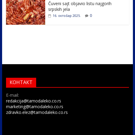
Čuveni sajt objavio listu najgorih
srpskih jela
0
16. октобар 2025.
КОНТАКТ
E-mail:
redakcija@tamodaleko.co.rs
marketing@tamodaleko.co.rs
zdravko.elez@tamodaleko.co.rs