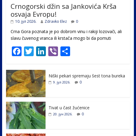
Crnogorski džin sa Jankovića Krša
osvaja Evropu!
10. јул 2026.
Zdravko Elez
0
Crna Gora poznata je po dobrom vinu i rakiji lozovači, ali
slavu čuvenog vranca ili krstača mogo bi da pomuti
F
T
Li
Vi
S
ac
w
n
b
h
e
itt
k
er
ar
Niški pekari spremaju šest tona bureka
b
er
e
e
0
9. јул 2026.
o
dI
o
n
k
Tivat u čast žućenice
0
20. јун 2026.