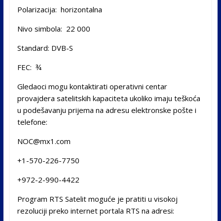
Polarizacija: horizontalna
Nivo simbola: 22 000
Standard: DVB-S
FEC: ¾
Gledaoci mogu kontaktirati operativni centar
provajdera satelitskih kapaciteta ukoliko imaju teškoća
u podešavanju prijema na adresu elektronske pošte i
telefone:
NOC@mx1.com
+1-570-226-7750
+972-2-990-4422
Program RTS Satelit moguće je pratiti u visokoj
rezoluciji preko internet portala RTS na adresi: