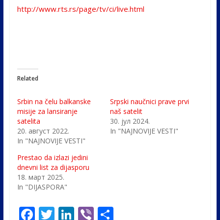
http://www.rts.rs/page/tv/ci/live.html
Related
Srbin na čelu balkanske
Srpski naučnici prave prvi
misije za lansiranje
naš satelit
satelita
30. јул 2024.
20. август 2022.
In "NAJNOVIJE VESTI"
In "NAJNOVIJE VESTI"
Prestao da izlazi jedini
dnevni list za dijasporu
18. март 2025.
In "DIJASPORA"
F
T
Li
Vi
S