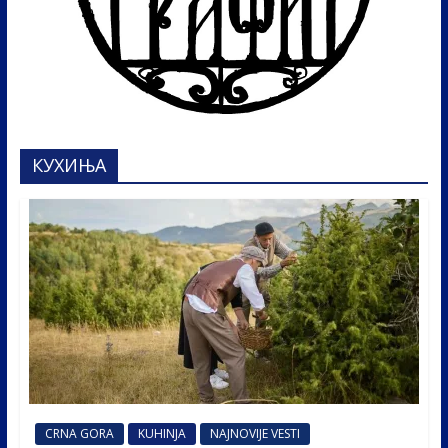
КУХИЊА
CRNA GORA
KUHINJA
NAJNOVIJE VESTI