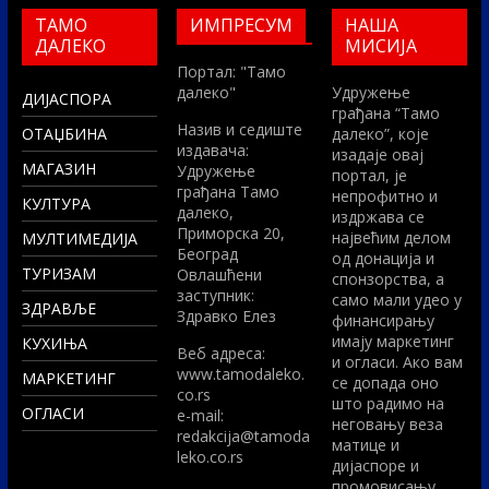
ТАМО
ИМПРЕСУМ
НАША
ДАЛЕКО
МИСИЈА
Портал: "Тамо
далеко"
Удружење
ДИЈАСПОРА
грађана “Тамо
Назив и седиште
ОТАЏБИНА
далеко”, које
издавача:
изадаје овај
МАГАЗИН
Удружење
портал, је
грађана Тамо
непрофитно и
КУЛТУРА
далеко,
издржава се
Приморска 20,
највећим делом
МУЛТИМЕДИЈА
Београд
од донација и
ТУРИЗАМ
Овлашћени
спонзорства, а
заступник:
само мали удео у
ЗДРАВЉЕ
Здравко Елез
финансирању
имају маркетинг
КУХИЊА
Вeб адреса:
и огласи. Ако вам
www.tamodaleko.
МАРКЕТИНГ
се допада оно
co.rs
што радимо на
ОГЛАСИ
e-mail:
неговању веза
redakcija@tamoda
матице и
leko.co.rs
дијаспоре и
промовисању