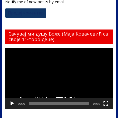
Notify me of new posts by email.
Сачувај ми душу Боже (Маја Ковачевић са
своје 11-торо деце)
Прегледач
видео
записа
00:00
04:10