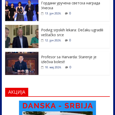
Гордани уручена светска награда
b
er
e
e
Унеска
o
dI
0
13. јун 2026.
o
n
k
Podvig srpskih lekara: Dečaku ugradili
veštačko srce
0
12. јун 2026.
Profesor sa Harvarda: Starenje je
izlečiva bolest!
0
10. мај 2026.
АКЦИЈА