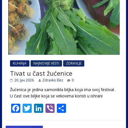
KUHINJA
NAJNOVIJE VESTI
ZDRAVLJE
Tivat u čast žućenice
20. јун 2026.
Zdravko Elez
0
Žućenica je jedina samonikla biljka koja ima svoj festival .
U čast ovе biljke koja se vekovima koristi u ishrani
F
T
Li
Vi
S
ac
w
n
b
h
e
itt
k
er
ar