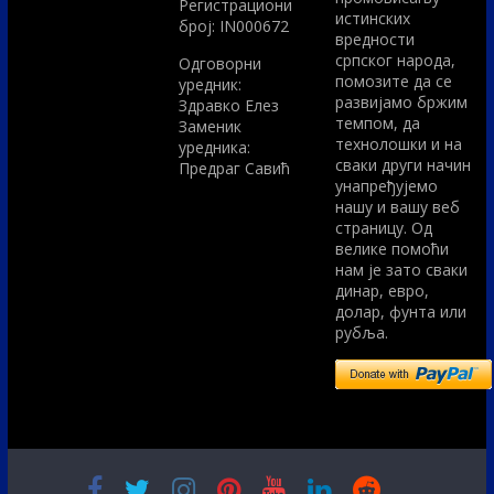
Регистрациони
истинских
број: IN000672
вредности
српског народа,
Одговорни
помозите да се
уредник:
развијамо бржим
Здравко Елез
темпом, да
Заменик
технолошки и на
уредника:
сваки други начин
Предраг Савић
унапређујемо
нашу и вашу веб
страницу. Од
велике помоћи
нам је зато сваки
динар, евро,
долар, фунта или
рубља.