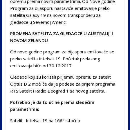
opremu prema novim parametrima. Od Nove godine
Program za dijasporu nastaviće emitovanje preko
satelita Galaxy 19 na novom transponderu za
gledaoce u Severnoj Americi.
PROMENA SATELITA ZA GLEDAOCE U AUSTRALIJI I
NOVOM ZELANDU
Od nove godine program za dijasporu emitovaće se
preko satelita Intelsat 19. Početak prelaznog
emitovanja biće od 30.12.2017.
Gledaoci koji su koristili prijemnu opremu za satelit
Optus D 2 moći će da je podese za prijem programa
RTS Satelit i Radio Beograd 1 sa novog satelita.
Potrebno je da to učine prema sledećim
parametrima:
Satelit: Intelsat 19 na 166° istočno