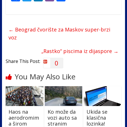
ac
w
n
b
h
e
itt
k
er
ar
b
er
e
e
←
Beograd čvorište za Maskov super-brzi
o
dI
voz
o
n
k
„Rastko“ piscima iz dijaspore
→
Share This Post:
0
You May Also Like
Haos na
Ko može da
Ukida se
aerodromim
vozi auto sa
klasična
a širom
stranim
lozinka!