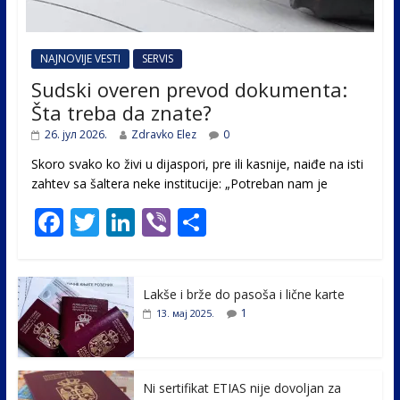
NAJNOVIJE VESTI
SERVIS
Sudski overen prevod dokumenta:
Šta treba da znate?
26. јул 2026.
Zdravko Elez
0
Skoro svako ko živi u dijaspori, pre ili kasnije, naiđe na isti
zahtev sa šaltera neke institucije: „Potreban nam je
F
T
Li
Vi
S
ac
w
n
b
h
e
itt
k
er
ar
Lakše i brže do pasoša i lične karte
b
er
e
e
1
13. мај 2025.
o
dI
o
n
k
Ni sertifikat ETIAS nije dovoljan za