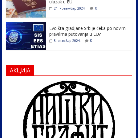
ulazak u EU
0
21. новембар 2024.
Evo šta gradjane Srbije čeka po novim
pravilima putovanja u EU?
0
8. октобар 2024.
АКЦИЈА