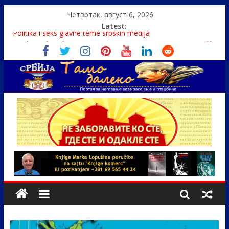
Четвртак, август 6, 2026
Latest:
Politika i seks glavne teme srpskih medija
U Srbiji pola miliona migranata, 100 000 stranaca se zaposlilo
Како је „Господар књига“ проглашен народним
непријатељем
Čije je pravo na istinu o Nikoli Tesli?
Srbin zaspao na Dunavu, reka ga odnela u Rumuniju