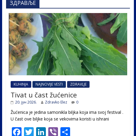
ЗДРАВЉЕ
KUHINJA
NAJNOVIJE VESTI
ZDRAVLJE
Tivat u čast žućenice
20. јун 2026.
Zdravko Elez
0
Žućenica je jedina samonikla biljka koja ima svoj festival .
U čast ovе biljke koja se vekovima koristi u ishrani
F
T
Li
Vi
S