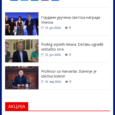
ac
w
n
b
h
e
itt
k
er
ar
Гордани уручена светска награда
b
er
e
e
Унеска
o
dI
0
13. јун 2026.
o
n
k
Podvig srpskih lekara: Dečaku ugradili
veštačko srce
0
12. јун 2026.
Profesor sa Harvarda: Starenje je
izlečiva bolest!
0
10. мај 2026.
АКЦИЈА