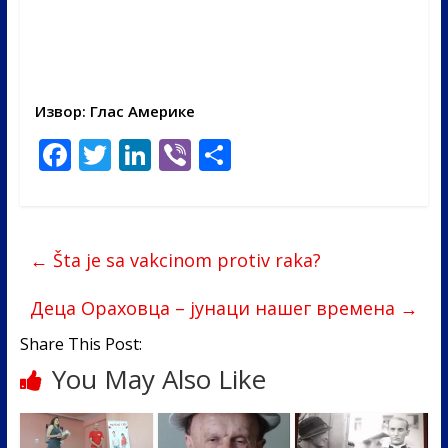
Извор: Глас Америке
F
T
Li
Vi
S
ac
w
n
b
h
e
itt
k
er
ar
b
er
e
e
←
Šta je sa vakcinom protiv raka?
o
dI
o
n
Деца Ораховца – јунаци нашег времена
→
k
Share This Post:
You May Also Like