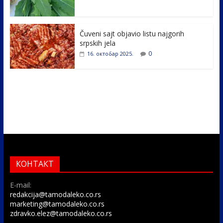
Čuveni sajt objavio listu najgorih
srpskih jela
0
16. октобар 2025.
КОНТАКТ
E-mail:
redakcija@tamodaleko.co.rs
marketing@tamodaleko.co.rs
zdravko.elez@tamodaleko.co.rs