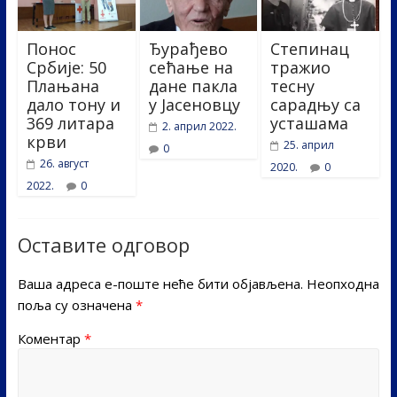
Понос
Ђурађево
Степинац
Србије: 50
сећање на
тражио
Плањана
дане пакла
тесну
дало тону и
у Јасеновцу
сарадњу са
369 литара
усташама
2. април 2022.
крви
25. април
0
26. август
2020.
0
2022.
0
Оставите одговор
Ваша адреса е-поште неће бити објављена.
Неопходна
поља су означена
*
Коментар
*