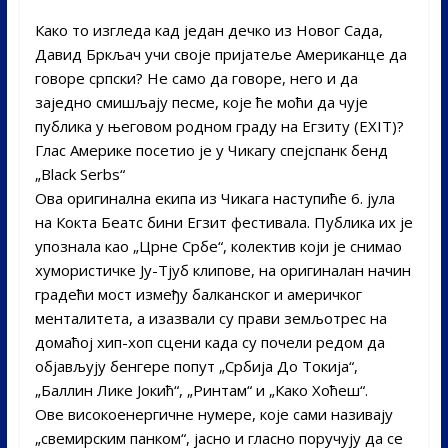
Како то изгледа кад један дечко из Новог Сада,
Давид Бркљач учи своје пријатеље Американце да
говоре српски? Не само да говоре, него и да
заједно смишљају песме, које ће моћи да чује
публика у његовом родном граду на Егзиту (EXIT)?
Глас Америке посетио је у Чикагу спејспанк бенд
„Black Serbs“
Ова оригинална екипа из Чикага наступиће 6. јула
на Кокта Беатс бини Егзит фестивала. Публика их је
упознала као „Црне Србе“, колектив који је снимао
хумористичке Ју-Тјуб клипове, на оригиналан начин
градећи мост између балканског и америчког
менталитета, а изазвали су прави земљотрес на
домаћој хип-хоп сцени када су почели редом да
објављују бенгере попут „Србија До Токија“,
„Баллин Лике Јокић“, „Ринтам“ и „Како Хоћеш“.
Ове високоенергичне нумере, које сами називају
„свемирским панком“, јасно и гласно поручују да се