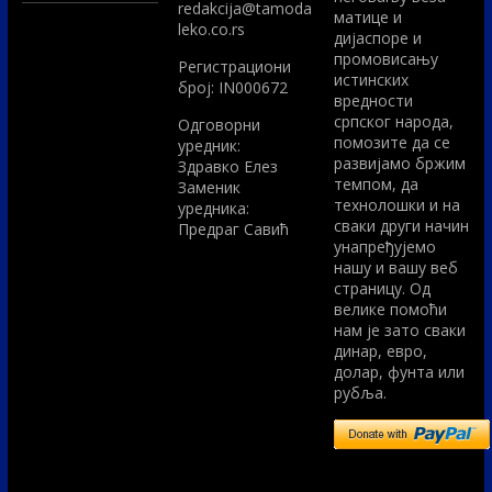
redakcija@tamoda
матице и
leko.co.rs
дијаспоре и
промовисању
Регистрациони
истинских
број: IN000672
вредности
српског народа,
Одговорни
помозите да се
уредник:
развијамо бржим
Здравко Елез
темпом, да
Заменик
технолошки и на
уредника:
сваки други начин
Предраг Савић
унапређујемо
нашу и вашу веб
страницу. Од
велике помоћи
нам је зато сваки
динар, евро,
долар, фунта или
рубља.