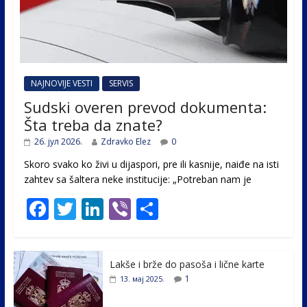
NAJNOVIJE VESTI
SERVIS
Sudski overen prevod dokumenta:
Šta treba da znate?
26. јул 2026.
Zdravko Elez
0
Skoro svako ko živi u dijaspori, pre ili kasnije, naiđe na isti
zahtev sa šaltera neke institucije: „Potreban nam je
F
T
Li
Vi
S
ac
w
n
b
h
e
itt
k
er
ar
Lakše i brže do pasoša i lične karte
b
er
e
e
1
13. мај 2025.
o
dI