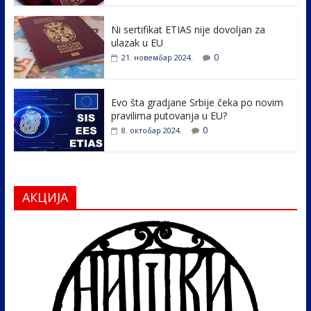
o
n
k
Ni sertifikat ETIAS nije dovoljan za
ulazak u EU
0
21. новембар 2024.
Evo šta gradjane Srbije čeka po novim
pravilima putovanja u EU?
0
8. октобар 2024.
АКЦИЈА