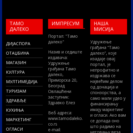
ТАМО
ИМПРЕСУМ
НАША
ДАЛЕКО
МИСИЈА
Портал: "Тамо
далеко"
Удружење
ДИЈАСПОРА
грађана “Тамо
Назив и седиште
ОТАЏБИНА
далеко”, које
издавача:
изадаје овај
МАГАЗИН
Удружење
портал, је
грађана Тамо
непрофитно и
КУЛТУРА
далеко,
издржава се
Приморска 20,
највећим делом
МУЛТИМЕДИЈА
Београд
од донација и
ТУРИЗАМ
Овлашћени
спонзорства, а
заступник:
само мали удео у
ЗДРАВЉЕ
Здравко Елез
финансирању
имају маркетинг
КУХИЊА
Вeб адреса:
и огласи. Ако вам
www.tamodaleko.
МАРКЕТИНГ
се допада оно
co.rs
што радимо на
ОГЛАСИ
e-mail:
неговању веза