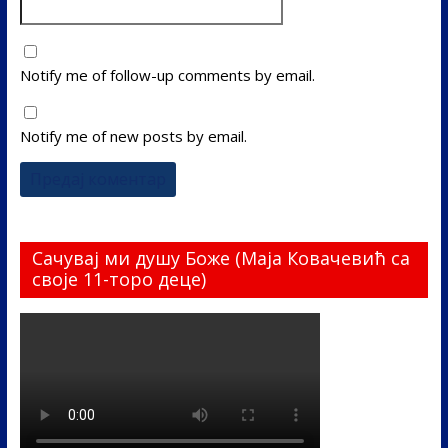
Notify me of follow-up comments by email.
Notify me of new posts by email.
Сачувај ми душу Боже (Маја Ковачевић са
своје 11-торо деце)