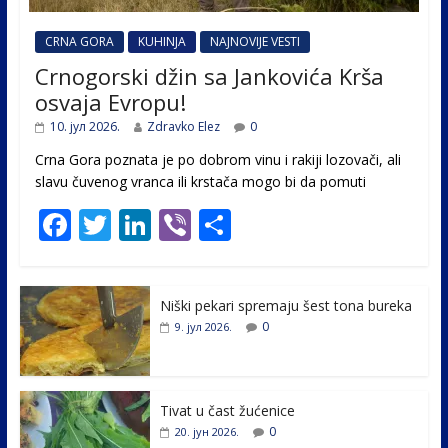
CRNA GORA
KUHINJA
NAJNOVIJE VESTI
Crnogorski džin sa Jankovića Krša
osvaja Evropu!
10. јул 2026.
Zdravko Elez
0
Crna Gora poznata je po dobrom vinu i rakiji lozovači, ali
slavu čuvenog vranca ili krstača mogo bi da pomuti
F
T
Li
Vi
S
ac
w
n
b
h
e
itt
k
er
ar
Niški pekari spremaju šest tona bureka
b
er
e
e
0
9. јул 2026.
o
dI
o
n
k
Tivat u čast žućenice
0
20. јун 2026.