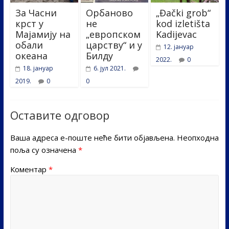
За Часни
Орбаново
„Đački grob“
крст у
не
kod izletišta
Мајамију на
„европском
Kadijevac
обали
царству“ и у
12. јануар
океана
Билду
2022.
0
18. јануар
6. јул 2021.
2019.
0
0
Оставите одговор
Ваша адреса е-поште неће бити објављена.
Неопходна
поља су означена
*
Коментар
*