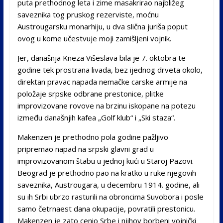
puta prethodnog leta i zime masakrirao najbližeg
saveznika tog pruskog rezerviste, moćnu
Austrougarsku monarhiju, u dva slična juriša poput
ovog u kome učestvuje moji zamišljeni vojnik.
Jer, današnja Kneza Višeslava bila je 7. oktobra te
godine tek prostrana livada, bez ijednog drveta okolo,
direktan pravac napada nemačke carske armije na
položaje srpske odbrane prestonice, plitke
improvizovane rovove na brzinu iskopane na potezu
između današnjih kafea „Golf klub“ i „Ski staza“.
Makenzen je prethodno pola godine pažljivo
pripremao napad na srpski glavni grad u
improvizovanom štabu u jednoj kući u Staroj Pazovi.
Beograd je prethodno pao na kratko u ruke njegovih
saveznika, Austrougara, u decembru 1914. godine, ali
su ih Srbi ubrzo rasturili na obroncima Suvobora i posle
samo četrnaest dana okupacije, povratili prestonicu.
Makenzen je zato cenio Srbe i njihov borbeni vojnički