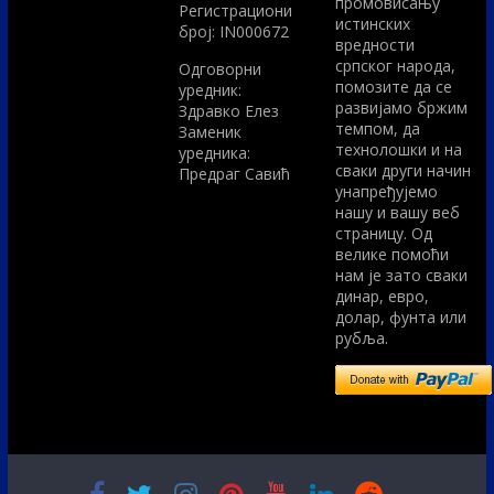
промовисању
Регистрациони
истинских
број: IN000672
вредности
српског народа,
Одговорни
помозите да се
уредник:
развијамо бржим
Здравко Елез
темпом, да
Заменик
технолошки и на
уредника:
сваки други начин
Предраг Савић
унапређујемо
нашу и вашу веб
страницу. Од
велике помоћи
нам је зато сваки
динар, евро,
долар, фунта или
рубља.