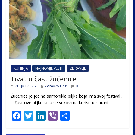
KUHINJA
NAJNOVIJE VESTI
ZDRAVLJE
Tivat u čast žućenice
20. јун 2026.
Zdravko Elez
0
Žućenica je jedina samonikla biljka koja ima svoj festival .
U čast ovе biljke koja se vekovima koristi u ishrani
F
T
Li
Vi
S
ac
w
n
b
h
e
itt
k
er
ar