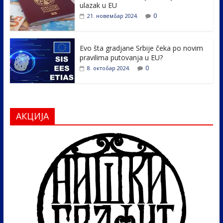
ulazak u EU
0
21. новембар 2024.
Evo šta gradjane Srbije čeka po novim
pravilima putovanja u EU?
0
8. октобар 2024.
АКЦИЈА