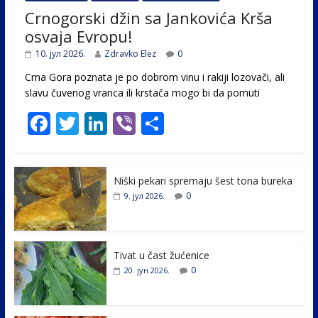
Crnogorski džin sa Jankovića Krša
osvaja Evropu!
10. јул 2026.
Zdravko Elez
0
Crna Gora poznata je po dobrom vinu i rakiji lozovači, ali
slavu čuvenog vranca ili krstača mogo bi da pomuti
F
T
Li
Vi
S
ac
w
n
b
h
e
itt
k
er
ar
Niški pekari spremaju šest tona bureka
b
er
e
e
0
9. јул 2026.
o
dI
o
n
k
Tivat u čast žućenice
0
20. јун 2026.