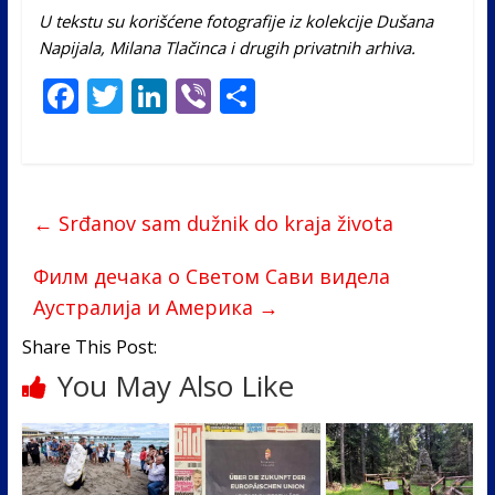
U tekstu su korišćene fotografije iz kolekcije Dušana
Napijala, Milana Tlačinca i drugih privatnih arhiva.
F
T
Li
Vi
S
ac
w
n
b
h
e
itt
k
er
ar
b
er
e
e
←
Srđanov sam dužnik do kraja života
o
dI
o
n
Филм дечака о Светом Сави видела
k
Аустралија и Америка
→
Share This Post:
You May Also Like