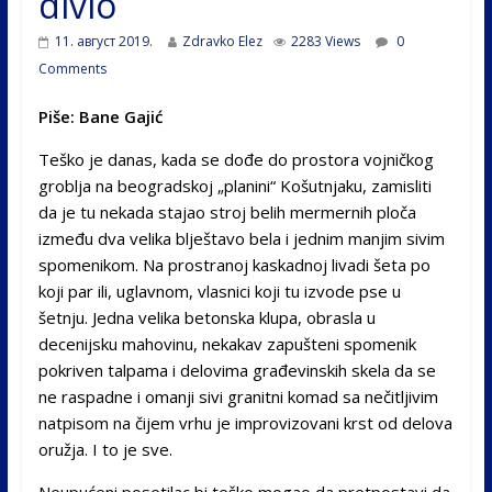
divio
11. август 2019.
Zdravko Elez
2283 Views
0
Comments
Piše: Bane Gajić
Teško je danas, kada se dođe do prostora vojničkog
groblja na beogradskoj „planini“ Košutnjaku, zamisliti
da je tu nekada stajao stroj belih mermernih ploča
između dva velika blještavo bela i jednim manjim sivim
spomenikom. Na prostranoj kaskadnoj livadi šeta po
koji par ili, uglavnom, vlasnici koji tu izvode pse u
šetnju. Jedna velika betonska klupa, obrasla u
decenijsku mahovinu, nekakav zapušteni spomenik
pokriven talpama i delovima građevinskih skela da se
ne raspadne i omanji sivi granitni komad sa nečitljivim
natpisom na čijem vrhu je improvizovani krst od delova
oružja. I to je sve.
Neupućeni posetilac bi teško mogao da pretpostavi da