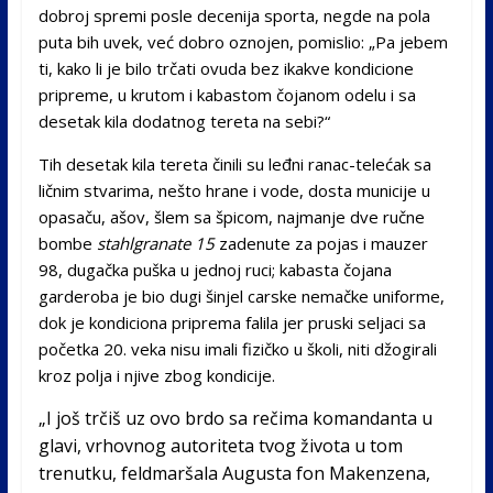
dobroj spremi posle decenija sporta, negde na pola
puta bih uvek, već dobro oznojen, pomislio: „Pa jebem
ti, kako li je bilo trčati ovuda bez ikakve kondicione
pripreme, u krutom i kabastom čojanom odelu i sa
desetak kila dodatnog tereta na sebi?“
Tih desetak kila tereta činili su leđni ranac-telećak sa
ličnim stvarima, nešto hrane i vode, dosta municije u
opasaču, ašov, šlem sa špicom, najmanje dve ručne
bombe
stahlgranate 15
zadenute za pojas i mauzer
98, dugačka puška u jednoj ruci; kabasta čojana
garderoba je bio dugi šinjel carske nemačke uniforme,
dok je kondiciona priprema falila jer pruski seljaci sa
početka 20. veka nisu imali fizičko u školi, niti džogirali
kroz polja i njive zbog kondicije.
„I još trčiš uz ovo brdo sa rečima komandanta u
glavi, vrhovnog autoriteta tvog života u tom
trenutku, feldmaršala Augusta fon Makenzena,