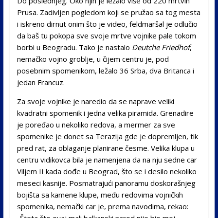
Do poslednjeg. Oko njih je ležalo više od 220 mrtvih
Prusa. Zadivljen pogledom koji se pružao sa tog mesta
i iskreno dirnut onim što je video, feldmaršal je odlučio
da baš tu pokopa sve svoje mrtve vojnike pale tokom
borbi u Beogradu. Tako je nastalo
Deutche Friedhof
,
nemačko vojno groblje, u čijem centru je, pod
posebnim spomenikom, ležalo 36 Srba, dva Britanca i
jedan Francuz.
Za svoje vojnike je naredio da se naprave veliki
kvadratni spomenik i jedna velika piramida. Grenadire
je poređao u nekoliko redova, a mermer za sve
spomenike je donet sa Terazija gde je dopremljen, tik
pred rat, za oblaganje planirane česme. Velika klupa u
centru vidikovca bila je namenjena da na nju sedne car
Viljem II kada dođe u Beograd, što se i desilo nekoliko
meseci kasnije. Posmatrajući panoramu doskorašnjeg
bojišta sa kamene klupe, među redovima vojničkih
spomenika, nemački car je, prema navodima, rekao: