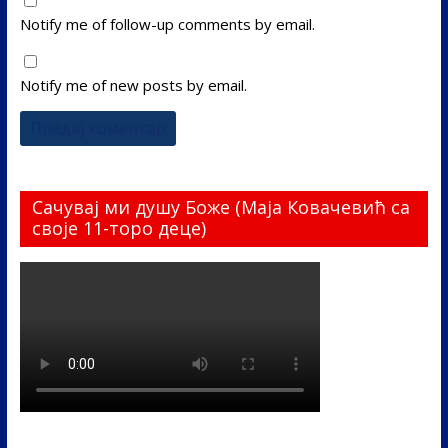
Notify me of follow-up comments by email.
Notify me of new posts by email.
Сачувај ми душу Боже (Маја Ковачевић са
своје 11-торо деце)