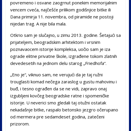
povremeno i osvane zaogrnut ponekim memorijalnim
vencem cveća, najčešće prilikom godišnjice bitke ili
Dana primirja 11. novembra, od piramide ne postoji
nijedan trag. A nije bila mala.
Otkrio sam je slučajno, u zimu 2013. godine. Šetajući sa
prijateljem, beogradskim arhitektom i vrsnim
poznavaocem istorije kompleksa, uočio sam je iza
ograde elitne privatne škole, izgrađene tokom zlatnih
devedesetih na jednom delu starog „Friedhofa“.
„Eno je“, viknuo sam, ne verujući da je taj ružni
trouglasti komad nečega zaraslog u gustu mahovinu i
buđ, i tesno ograđen da se ne vidi, zapravo onaj
izgubljeni kovčeg beogradske ratne i spomeničke
istorije. U neverici smo gledali taj otužni ostatak
nekadašnje bitke, raspalo betonsko jezgro očerupano
od mermera pre sedamdeset godina, zatečeni
prizorom.