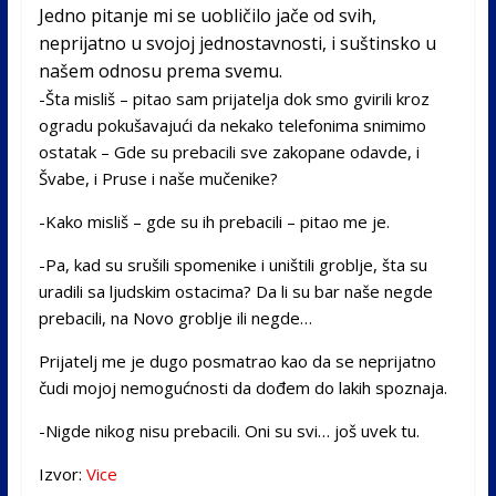
Jedno pitanje mi se uobličilo jače od svih,
neprijatno u svojoj jednostavnosti, i suštinsko u
našem odnosu prema svemu.
-Šta misliš – pitao sam prijatelja dok smo gvirili kroz
ogradu pokušavajući da nekako telefonima snimimo
ostatak – Gde su prebacili sve zakopane odavde, i
Švabe, i Pruse i naše mučenike?
-Kako misliš – gde su ih prebacili – pitao me je.
-Pa, kad su srušili spomenike i uništili groblje, šta su
uradili sa ljudskim ostacima? Da li su bar naše negde
prebacili, na Novo groblje ili negde…
Prijatelj me je dugo posmatrao kao da se neprijatno
čudi mojoj nemogućnosti da dođem do lakih spoznaja.
-Nigde nikog nisu prebacili. Oni su svi… još uvek tu.
Izvor:
Vice