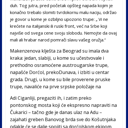
duh. Tog jutra, pred početak opšteg napada kojim je
konačno trebalo slomiti tvrdokornu malu naciju, održao
je govor u kome je ozbiljno upozorio trupe: „ Vi ne
krećete na italijanski ili ruski front, već na Srbe koji
najviše od svega cene svoju slobodu. Nemojte da ovaj
mali ali hrabar narod pomrači slavu vašeg oružja.“
Makenzenova klješta za Beograd su imala dva
kraka: jedan, slabiji, u kome su učestvovale i
prethodno osramoćene austrougarske trupe,
napašće Dorćol, prekoDunava, i izbiti u centar
grada. Drugi, u kome su bile proverene pruske
trupe, navaliće na prve srpske položaje na
Adi Ciganliji, pregaziti ih, i zatim preko
pontonskog mosta koji će ekspresno napraviti na
Čukarici – tačno gde je danas ulaz na Adu –
zajahati greben Banovog brda sve do Košutnjaka
odakle će se dalje spojiti sa dorćolskom ekipom.