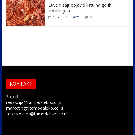
Čuveni sajt objavio listu najgorih
srpskih jela
0
16. октобар 2025.
КОНТАКТ
E-mail:
redakcija@tamodaleko.co.rs
marketing@tamodaleko.co.rs
zdravko.elez@tamodaleko.co.rs