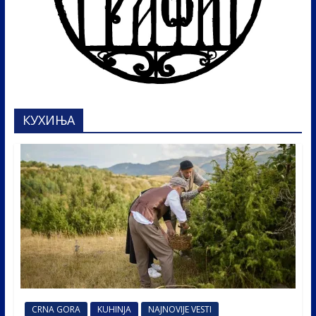
КУХИЊА
CRNA GORA
KUHINJA
NAJNOVIJE VESTI