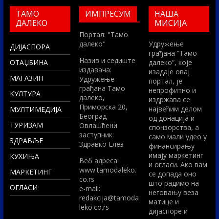
ТАМО
ИМПРЕСУМ
НАША
ДАЛЕКО
МИСИЈА
Портал: "Тамо
далеко"
Удружење
ДИЈАСПОРА
грађана “Тамо
Назив и седиште
ОТАЏБИНА
далеко”, које
издавача:
изадаје овај
МАГАЗИН
Удружење
портал, је
грађана Тамо
непрофитно и
КУЛТУРА
далеко,
издржава се
Приморска 20,
највећим делом
МУЛТИМЕДИЈА
Београд
од донација и
ТУРИЗАМ
Овлашћени
спонзорства, а
заступник:
само мали удео у
ЗДРАВЉЕ
Здравко Елез
финансирању
имају маркетинг
КУХИЊА
Вeб адреса:
и огласи. Ако вам
www.tamodaleko.
МАРКЕТИНГ
се допада оно
co.rs
што радимо на
ОГЛАСИ
e-mail:
неговању веза
redakcija@tamoda
матице и
leko.co.rs
дијаспоре и