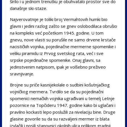
širilo i u jednom trenutku je obuhvatalo prostor sve do
današnje ski-staze.
Najverovatnije je toliki broj Vermahtovih humki bio
glavni i jedini razlog zašto se gnev oslobodilaca obrušio
na kompleks već početkom 1945. godine. U tom
gnevu, nove vlasti su porušile ne samo drvene krstače
nacističkih vojnika, pojedinačne mermerne spomenike i
veliku piramidu iz Prvog svetskog rata, već i sve
srpske pojedinačne spomenike. Onaj glavni, sa
jedinstvenim natpisom, ipak je volšebno preživeo
sravnjivanje.
Brojne su priče kasnijekolale o sudbini košutnjačkog
vojničkog mermera. Tvrdilo se da su pojedinačni
spomenici nemačkih vojnika ugrađivani u temelj Letnje
pozornice na Topčideru 1947. godine kako bi uglačani i
pravilno kockasti lepo poslužili za nivelaciju bine. Druge
glasine govorile su da su razvaljeni mermer iz blata
izvlačili i nosili stanovnici okolnih ulica prilikom gradnji