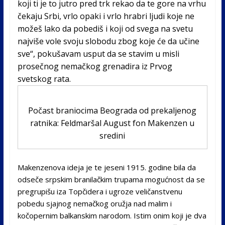
koji ti je to jutro pred trk rekao da te gore na vrhu
čekaju Srbi, vrlo opaki i vrlo hrabri ljudi koje ne
možeš lako da pobediš i koji od svega na svetu
najviše vole svoju slobodu zbog koje će da učine
sve“, pokušavam usput da se stavim u misli
prosečnog nemačkog grenadira iz Prvog
svetskog rata.
Počast braniocima Beograda od prekaljenog
ratnika: Feldmaršal August fon Makenzen u
sredini
Makenzenova ideja je te jeseni 1915. godine bila da
odseče srpskim branilačkim trupama mogućnost da se
pregrupišu iza Topčidera i ugroze veličanstvenu
pobedu sjajnog nemačkog oružja nad malim i
kočopernim balkanskim narodom. Istim onim koji je dva