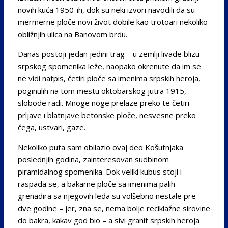
novih kuća 1950-ih, dok su neki izvori navodili da su
mermerne ploče novi život dobile kao trotoari nekoliko
obližnjih ulica na Banovom brdu.
Danas postoji jedan jedini trag – u zemlji livade blizu
srpskog spomenika leže, naopako okrenute da im se
ne vidi natpis, četiri ploče sa imenima srpskih heroja,
poginulih na tom mestu oktobarskog jutra 1915,
slobode radi. Mnoge noge prelaze preko te četiri
prljave i blatnjave betonske ploče, nesvesne preko
čega, ustvari, gaze.
Nekoliko puta sam obilazio ovaj deo Košutnjaka
poslednjih godina, zainteresovan sudbinom
piramidalnog spomenika. Dok veliki kubus stoji i
raspada se, a bakarne ploče sa imenima palih
grenadira sa njegovih leđa su volšebno nestale pre
dve godine – jer, zna se, nema bolje reciklažne sirovine
do bakra, kakav god bio – a sivi granit srpskih heroja