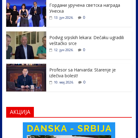
Гордани уручена светска награда
b
er
e
e
Унеска
o
dI
0
13. јун 2026.
o
n
k
Podvig srpskih lekara: Dečaku ugradili
veštačko srce
0
12. јун 2026.
Profesor sa Harvarda: Starenje je
izlečiva bolest!
0
10. мај 2026.
АКЦИЈА