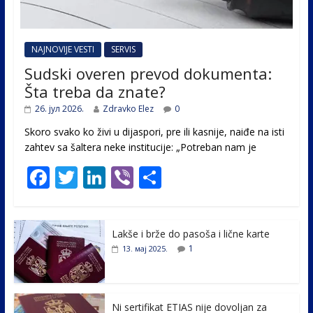
NAJNOVIJE VESTI
SERVIS
Sudski overen prevod dokumenta:
Šta treba da znate?
26. јул 2026.
Zdravko Elez
0
Skoro svako ko živi u dijaspori, pre ili kasnije, naiđe na isti
zahtev sa šaltera neke institucije: „Potreban nam je
F
T
Li
Vi
S
ac
w
n
b
h
e
itt
k
er
ar
Lakše i brže do pasoša i lične karte
b
er
e
e
1
13. мај 2025.
o
dI
o
n
k
Ni sertifikat ETIAS nije dovoljan za