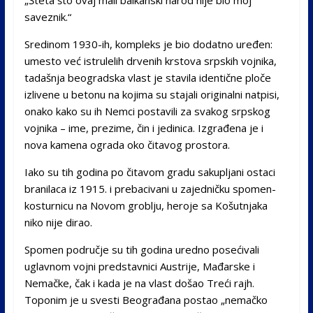
„Šteta što ovaj mali balkanski narod nije bio moj
saveznik.“
Sredinom 1930-ih, kompleks je bio dodatno uređen:
umesto već istrulelih drvenih krstova srpskih vojnika,
tadašnja beogradska vlast je stavila identične ploče
izlivene u betonu na kojima su stajali originalni natpisi,
onako kako su ih Nemci postavili za svakog srpskog
vojnika – ime, prezime, čin i jedinica. Izgrađena je i
nova kamena ograda oko čitavog prostora.
Iako su tih godina po čitavom gradu sakupljani ostaci
branilaca iz 1915. i prebacivani u zajedničku spomen-
kosturnicu na Novom groblju, heroje sa Košutnjaka
niko nije dirao.
Spomen područje su tih godina uredno posećivali
uglavnom vojni predstavnici Austrije, Mađarske i
Nemačke, čak i kada je na vlast došao Treći rajh.
Toponim je u svesti Beograđana postao „nemačko