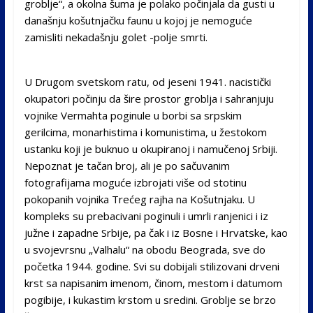
groblje“, a okolna šuma je polako počinjala da gusti u
današnju košutnjačku faunu u kojoj je nemoguće
zamisliti nekadašnju golet -polje smrti.
U Drugom svetskom ratu, od jeseni 1941. nacistički
okupatori počinju da šire prostor groblja i sahranjuju
vojnike Vermahta poginule u borbi sa srpskim
gerilcima, monarhistima i komunistima, u žestokom
ustanku koji je buknuo u okupiranoj i namučenoj Srbiji.
Nepoznat je tačan broj, ali je po sačuvanim
fotografijama moguće izbrojati više od stotinu
pokopanih vojnika Trećeg rajha na Košutnjaku. U
kompleks su prebacivani poginuli i umrli ranjenici i iz
južne i zapadne Srbije, pa čak i iz Bosne i Hrvatske, kao
u svojevrsnu „Valhalu“ na obodu Beograda, sve do
početka 1944. godine. Svi su dobijali stilizovani drveni
krst sa napisanim imenom, činom, mestom i datumom
pogibije, i kukastim krstom u sredini. Groblje se brzo