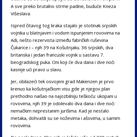
A sve preko brutalno strme padine, buduće Kneza
Višeslava.
Ispred čitavog tog kraka stajalo je stotinak srpskih
vojnika u blatnjavim i vodom ispunjenim rovovima na
Adi, nešto rezervista između fabričkih ruševina
Čukarice i – njih 39 na Košutnjaku. 36 srpskih, dva
britanska i jedan francuski vojnik u sastavu 7.
beogradskog puka. Oni koji će dva dana i dve noći
kasnije ući pravo u slavu.
Jer, obilazeći tek osvojeni grad Makenzen je prvo
krenuo ka košutnjačkom visu gde je njegov plan
prethodno naišao na najozbilniju teškoću: ukopani u
rovovima, njih 39 je odolevalo dva dana i dve noći
nemačkim neprestanim jurišima. Kad je nestalo
metaka, dohvatili su se noževima i ašovima, u samim
rovovima.