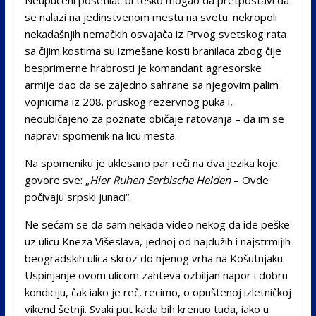
se nalazi na jedinstvenom mestu na svetu: nekropoli
nekadašnjih nemačkih osvajača iz Prvog svetskog rata
sa čijim kostima su izmešane kosti branilaca zbog čije
besprimerne hrabrosti je komandant agresorske
armije dao da se zajedno sahrane sa njegovim palim
vojnicima iz 208. pruskog rezervnog puka i,
neoubičajeno za poznate običaje ratovanja – da im se
napravi spomenik na licu mesta.
Na spomeniku je uklesano par reči na dva jezika koje
govore sve: „
Hier Ruhen Serbische Helden
– Ovde
počivaju srpski junaci“.
Ne sećam se da sam nekada video nekog da ide peške
uz ulicu Kneza Višeslava, jednoj od najdužih i najstrmijih
beogradskih ulica skroz do njenog vrha na Košutnjaku.
Uspinjanje ovom ulicom zahteva ozbiljan napor i dobru
kondiciju, čak iako je reč, recimo, o opuštenoj izletničkoj
vikend šetnji. Svaki put kada bih krenuo tuda, iako u