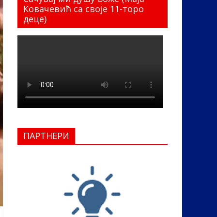
Ковачевић са своје 11-торо
деце)
ПАРТНЕРИ