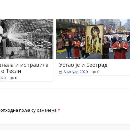
знала и исправила
Устао је и Београд
 о Тесли
8. јануар 2020.
0
020.
0
опходна поља су означена
*