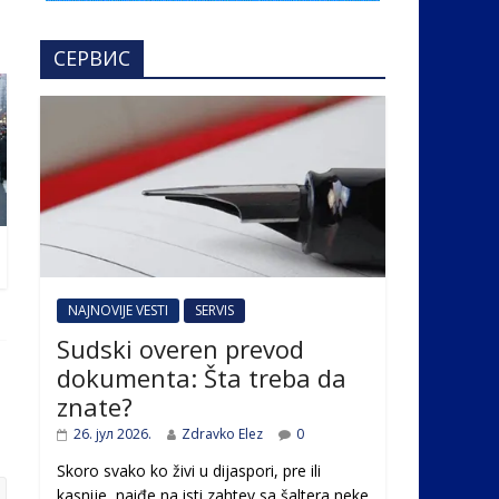
СЕРВИС
NAJNOVIJE VESTI
SERVIS
Sudski overen prevod
dokumenta: Šta treba da
znate?
26. јул 2026.
Zdravko Elez
0
Skoro svako ko živi u dijaspori, pre ili
kasnije, naiđe na isti zahtev sa šaltera neke