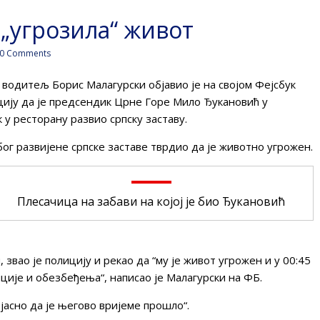
 „угрозила“ живот
0 Comments
водитељ Борис Малагурски објавио је на својом Фејсбук
ију да је предсендик Црне Горе Мило Ђукановић у
к у ресторану развио српску заставу.
ог развијене српске заставе тврдио да је животно угрожен.
Плесачица на забави на којој је био Ђукановић
звао је полицију и рекао да “му је живот угрожен и у 00:45
ције и обезбеђења“, написао је Малагурски на ФБ.
е јасно да је његово вријеме прошло“.