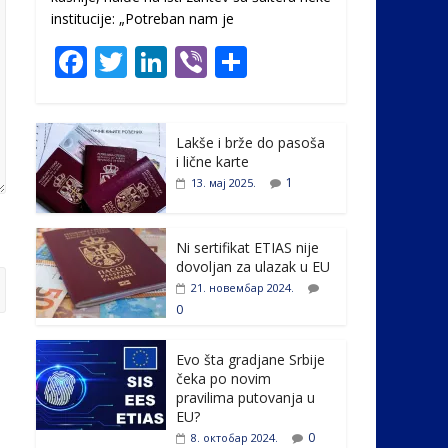
institucije: „Potreban nam je
F
T
Li
Vi
S
ac
w
n
b
h
e
itt
k
er
ar
Lakše i brže do pasoša
b
er
e
e
i lične karte
o
dI
1
13. мај 2025.
o
n
k
Ni sertifikat ETIAS nije
dovoljan za ulazak u EU
21. новембар 2024.
0
Evo šta gradjane Srbije
čeka po novim
pravilima putovanja u
EU?
0
8. октобар 2024.