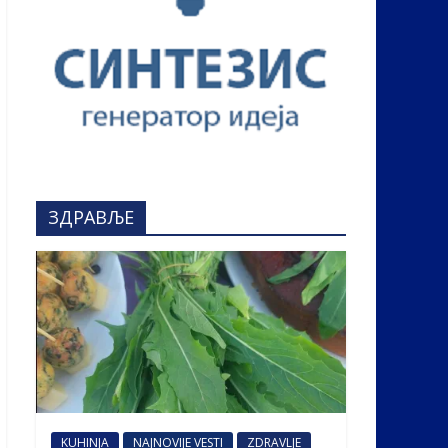
ЗДРАВЉЕ
KUHINJA
NAJNOVIJE VESTI
ZDRAVLJE