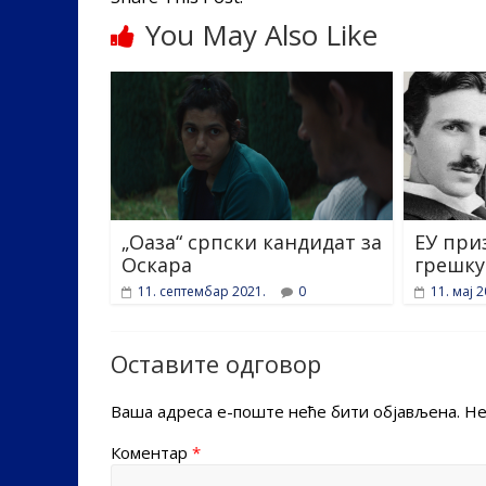
You May Also Like
„Оаза“ српски кандидат за
ЕУ при
Оскара
грешку
11. септембар 2021.
0
11. мај 2
Оставите одговор
Ваша адреса е-поште неће бити објављена.
Не
Коментар
*