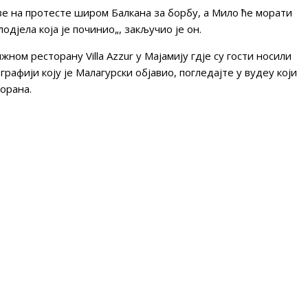
азе на протесте широм Балкана за борбу, а Мило ће морати
одјела која је починио„, закључио је он.
жном ресторану Villa Azzur у Мајамију гдје су гости носили
афији коју је Малагурски објавио, погледајте у вудеу који
орана.