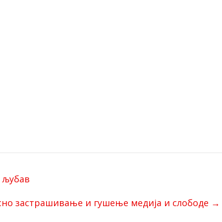
и љубав
но застрашивање и гушење медија и слободе
→