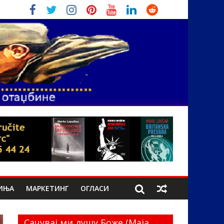
ИЊА
МАРКЕТИНГ
ОГЛАСИ
Сачувај ми душу Боже (Маја