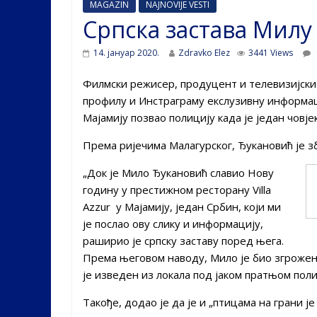
MAGAZIN
NAJNOVIJE VESTI
Српска застава Милу
14. јануар 2020.
Zdravko Elez
3441 Views
Филмски режисер, продуцент и телевизијски 
профилу и Инстраграму екслузивну информац
Мајамију позвао полицију када је један човје
Према ријечима Малагурског, Ђукановић је зб
„Док је Мило Ђукановић славио Нову
годину у престижном ресторану Villa
Azzur у Мајамију, један Србин, који ми
је послао ову слику и информацију,
раширио је српску заставу поред њега.
Према његовом наводу, Мило је био згрожен, 
је изведен из локала под јаком пратњом поли
Такође, додао је да је и „птицама на грани ј