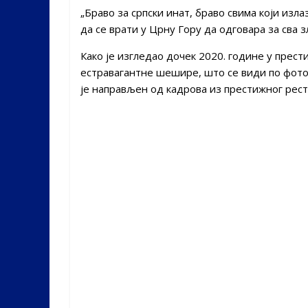
„Браво за српски инат, браво свима који изл
да се врати у Црну Гору да одговара за сва зл
Како је изгледао дочек 2020. године у прести
естравагантне шешире, што се види по фотогр
је направљен од кадрова из престижног рест