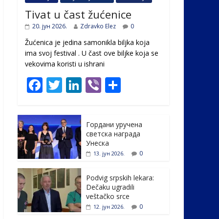
Tivat u čast žućenice
20. јун 2026.
Zdravko Elez
0
Žućenica je jedina samonikla biljka koja
ima svoj festival . U čast ovе biljke koja se
vekovima koristi u ishrani
F
T
Li
Vi
S
ac
w
n
b
h
e
itt
k
er
ar
Гордани уручена
b
er
e
e
светска награда
o
dI
Унеска
0
13. јун 2026.
o
n
k
Podvig srpskih lekara:
Dečaku ugradili
veštačko srce
0
12. јун 2026.