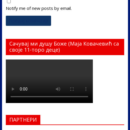
Notify me of new posts by email.
Сачувај ми душу Боже (Маја Ковачевић са
своје 11-торо деце)
ПАРТНЕРИ