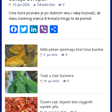
10. јул 2026.
Zdravko Elez
0
Crna Gora poznata je po dobrom vinu i rakiji lozovači, ali
slavu čuvenog vranca ili krstača mogo bi da pomuti
F
T
Li
Vi
S
ac
w
n
b
h
e
itt
k
er
ar
Niški pekari spremaju šest tona bureka
b
er
e
e
0
9. јул 2026.
o
dI
o
n
k
Tivat u čast žućenice
0
20. јун 2026.
Čuveni sajt objavio listu najgorih
srpskih jela
0
16. октобар 2025.