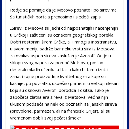
Redje se pominje da je Mecovo poznato i po sirevima.
Sa turističkih portala prenosimo i sledeći zapis:
„Sirevi iz Mecova su jedni od najpoznatijih i nacenjenijih
u Grčkoj i zaštićeni su oznakom geografskog porekla.
Dobri restorani širom Grčke, ali i mnogi u inostranstvu,
u svom meniju sadrže bar neku vrstu sira iz Metsova. I
za ovakav uspeh sireva zaslužan je Averoff. On je u
sklopu svog napora za pomoć Metsovu, poslao
desetak mladih učenika u Italiju kako bi tamo izučili
zanat i tajne proizvodnje kvalitetnog sira koje su
kasnije, po povratku, uspešno primenili u velikoj mlekari
koju su osnovali Averof i porodica Tositsa. Tako je
započeta zlatna era sireva iz Metsova. Većina njih
ukusom podseća na neki od poznatih italijanskih sireva
(provolone, parmezan, ali na francuski Grijer), ali su
vremenom dobili svoj pečat i šmek.“