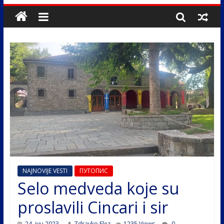
NAJNOVIJE VESTI
ПУТОПИС
Selo medveda koje su
proslavili Cincari i sir
24. јун 2023.
Zdravko Elez
1235 Views
0