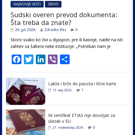
NAJNOVIJE VESTI
SERVIS
Sudski overen prevod dokumenta:
Šta treba da znate?
26. јул 2026.
Zdravko Elez
0
Skoro svako ko živi u dijaspori, pre ili kasnije, naiđe na isti
zahtev sa šaltera neke institucije: „Potreban nam je
F
T
Li
Vi
S
ac
w
n
b
h
e
itt
k
er
ar
Lakše i brže do pasoša i lične karte
b
er
e
e
1
13. мај 2025.
o
dI
o
n
k
Ni sertifikat ETIAS nije dovoljan za
ulazak u EU
0
21. новембар 2024.