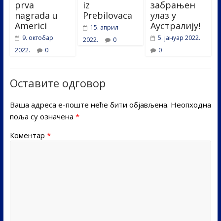
prva
iz
забрањен
nagrada u
Prebilovaca
улаз у
Americi
Аустралију!
15. април
9. октобар
5. јануар 2022.
2022.
0
2022.
0
0
Оставите одговор
Ваша адреса е-поште неће бити објављена.
Неопходна
поља су означена
*
Коментар
*