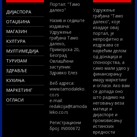
Портал: "Тамо
далеко"
Удружење
ДИЈАСПОРА
грађана “Тамо
Назив и седиште
ОТАЏБИНА
далеко”, које
издавача:
изадаје овај
МАГАЗИН
Удружење
портал, је
грађана Тамо
непрофитно и
КУЛТУРА
далеко,
издржава се
Приморска 20,
највећим делом
МУЛТИМЕДИЈА
Београд
од донација и
ТУРИЗАМ
Овлашћени
спонзорства, а
заступник:
само мали удео у
ЗДРАВЉЕ
Здравко Елез
финансирању
имају маркетинг
КУХИЊА
Вeб адреса:
и огласи. Ако вам
www.tamodaleko.
МАРКЕТИНГ
се допада оно
co.rs
што радимо на
ОГЛАСИ
e-mail:
неговању веза
redakcija@tamoda
матице и
leko.co.rs
дијаспоре и
промовисању
Регистрациони
истинских
број: IN000672
вредности