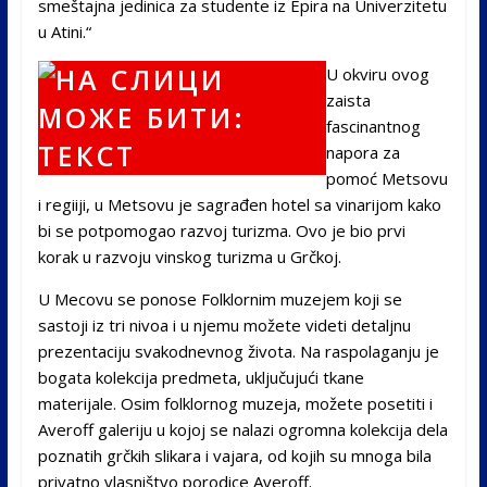
smeštajna jedinica za studente iz Epira na Univerzitetu
u Atini.“
U okviru ovog
zaista
fascinantnog
napora za
pomoć Metsovu
i regiiji, u Metsovu je sagrađen hotel sa vinarijom kako
bi se potpomogao razvoj turizma. Ovo je bio prvi
korak u razvoju vinskog turizma u Grčkoj.
U Mecovu se ponose Folklornim muzejem koji se
sastoji iz tri nivoa i u njemu možete videti detaljnu
prezentaciju svakodnevnog života. Na raspolaganju je
bogata kolekcija predmeta, uključujući tkane
materijale. Osim folklornog muzeja, možete posetiti i
Averoff galeriju u kojoj se nalazi ogromna kolekcija dela
poznatih grčkih slikara i vajara, od kojih su mnoga bila
privatno vlasništvo porodice Averoff.