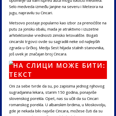
opominje da vam ispred auta mogu iskočiti medvedi.
Selo medveda između Janjine na severu i Meteora na
jugu, napravilu su Cincari.
Metsovo postaje popularno kao izbor za prenoćište na
putu za jonsku obalu, mada je atraktivno i izuzetne
arhitektonske vrednosti zimsko letovalište. Bogati
cincarski trgovci ovde su sagradili neke od najlepših
zgrada u Grčkoj. Medju šest hiljada stalnih stanovnika,
još uvek je značajan broj Cincara.
Oni za sebe tvrde da su, po zapisima jednog njihovog
sugradjanina lekara, starim 150 godina, ponajviše
slovenskog porekla. Opet, nas su učili da su Cincari
romanskog porekla. U albanskim brdima, u Moskovolju,
gde je nekada bilo najviše Cincara, možese čuti da su