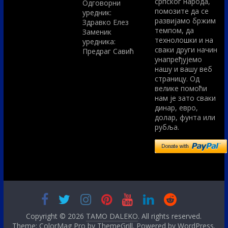
српског народа,
Одговорни
помозите да се
уредник:
развијамо бржим
Здравко Елез
темпом, да
Заменик
технолошки и на
уредника:
сваки други начин
Предраг Савић
унапређујемо
нашу и вашу веб
страницу. Од
велике помоћи
нам је зато сваки
динар, евро,
долар, фунта или
рубља.
Copyright © 2026
TAMO DALEKO
. All rights reserved.
Theme: ColorMag Pro by
ThemeGrill
. Powered by
WordPress
.