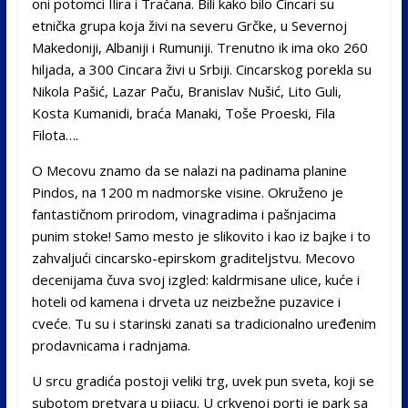
oni potomci Ilira i Tračana. Bili kako bilo Cincari su
etnička grupa koja živi na severu Grčke, u Severnoj
Makedoniji, Albaniji i Rumuniji. Trenutno ik ima oko 260
hiljada, a 300 Cincara živi u Srbiji. Cincarskog porekla su
Nikola Pašić, Lazar Paču, Branislav Nušić, Lito Guli,
Kosta Kumanidi, braća Manaki, Toše Proeski, Fila
Filota….
O Mecovu znamo da se nalazi na padinama planine
Pindos, na 1200 m nadmorske visine. Okruženo je
fantastičnom prirodom, vinagradima i pašnjacima
punim stoke! Samo mesto je slikovito i kao iz bajke i to
zahvaljući cincarsko-epirskom graditeljstvu. Mecovo
decenijama čuva svoj izgled: kaldrmisane ulice, kuće i
hoteli od kamena i drveta uz neizbežne puzavice i
cveće. Tu su i starinski zanati sa tradicionalno uređenim
prodavnicama i radnjama.
U srcu gradića postoji veliki trg, uvek pun sveta, koji se
subotom pretvara u pijacu. U crkvenoj porti je park sa