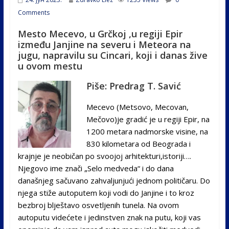
Comments
Mesto Mecevo, u Grčkoj ,u regiji Epir
između Janjine na severu i Meteora na
jugu, napravilu su Cincari, koji i danas žive
u ovom mestu
Piše: Predrag T. Savić
Mecevo (Metsovo, Mecovan,
Mečovo)je gradić je u regiji Epir, na
1200 metara nadmorske visine, na
830 kilometara od Beograda i
krajnje je neobičan po svoojoj arhitekturi,istoriji….
Njegovo ime znači „Selo medveda“ i do dana
današnjeg sačuvano zahvaljunjući jednom političaru. Do
njega stiže autoputem koji vodi do Janjine i to kroz
bezbroj blještavo osvetljenih tunela. Na ovom
autoputu videćete i jedinstven znak na putu, koji vas