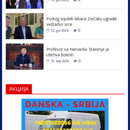
o
dI
o
n
k
Podvig srpskih lekara: Dečaku ugradili
veštačko srce
0
12. јун 2026.
Profesor sa Harvarda: Starenje je
izlečiva bolest!
0
10. мај 2026.
АКЦИЈА