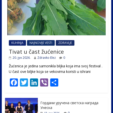
KUHINJA
NAJNOVIJE VESTI
ZDRAVLJE
Tivat u čast žućenice
20. јун 2026.
Zdravko Elez
0
Žućenica je jedina samonikla biljka koja ima svoj festival .
U čast ovе biljke koja se vekovima koristi u ishrani
F
T
Li
Vi
S
ac
w
n
b
h
e
itt
k
er
ar
Гордани уручена светска награда
b
er
e
e
Унеска
0
13. јун 2026.