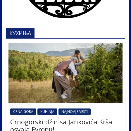
КУХИЊА
CRNA GORA
KUHINJA
NAJNOVIJE VESTI
Crnogorski džin sa Jankovića Krša
osvaja Evropu!