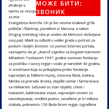
atrakcije u
njemu se vezuju
za ime
Evangelosa Averofa. On je bio veoma istaknuti grčki
političar i filantrop, poreklom iz Mecova, a nakon
Drugog svetskog rata je uvideo da Metsovo doživljava
svoj pad. Mladi su odlazili u velike grada u potrazi za
poslom i boljim životom. Uz pomoć internet portala,
saznajemo da je: „Averof zajedno sa bogatim baronom
Mihaelom Tositasom 1947. godine osnovao fondaciju
za podršku i razvoj regije i vodio je narednih 40 godina.
Iz sredstava koja su prikupljena preko fondacije
napravljen je folklorni muzej, osnovna škola, bolnica,
fabrika za preradu drveta, skijaški centar i farma krava
sa mlekarom. Sačuvani su stari objekti, crkve i
manastiri, kaldrmisane staze, napravljen sistem za
navodnjavanje, sređeni putevi, zasađeno je tri miliona
stabala, pokrenuto 150 škola širom regije, izgrađena