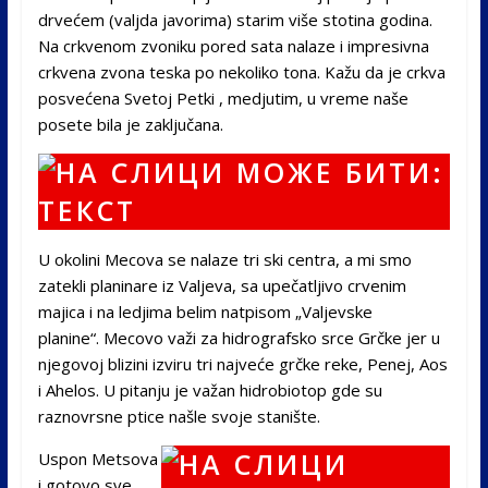
drvećem (valjda javorima) starim više stotina godina.
Na crkvenom zvoniku pored sata nalaze i impresivna
crkvena zvona teska po nekoliko tona. Kažu da je crkva
posvećena Svetoj Petki , medjutim, u vreme naše
posete bila je zaključana.
U okolini Mecova se nalaze tri ski centra, a mi smo
zatekli planinare iz Valjeva, sa upečatljivo crvenim
majica i na ledjima belim natpisom „Valjevske
planine“. Mecovo važi za hidrografsko srce Grčke jer u
njegovoj blizini izviru tri najveće grčke reke, Penej, Aos
i Ahelos. U pitanju je važan hidrobiotop gde su
raznovrsne ptice našle svoje stanište.
Uspon Metsova
i gotovo sve