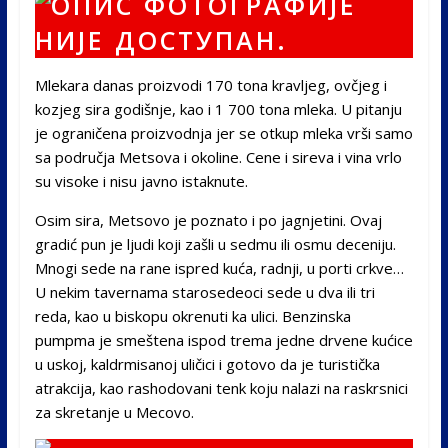
Mlekara danas proizvodi 170 tona kravljeg, ovčjeg i
kozjeg sira godišnje, kao i 1 700 tona mleka. U pitanju
je ograničena proizvodnja jer se otkup mleka vrši samo
sa područja Metsova i okoline. Cene i sireva i vina vrlo
su visoke i nisu javno istaknute.
Osim sira, Metsovo je poznato i po jagnjetini. Ovaj
gradić pun je ljudi koji zašli u sedmu ili osmu deceniju.
Mnogi sede na rane ispred kuća, radnji, u porti crkve…
U nekim tavernama starosedeoci sede u dva ili tri
reda, kao u biskopu okrenuti ka ulici. Benzinska
pumpma je smeštena ispod trema jedne drvene kućice
u uskoj, kaldrmisanoj uličici i gotovo da je turistička
atrakcija, kao rashodovani tenk koju nalazi na raskrsnici
za skretanje u Mecovo.