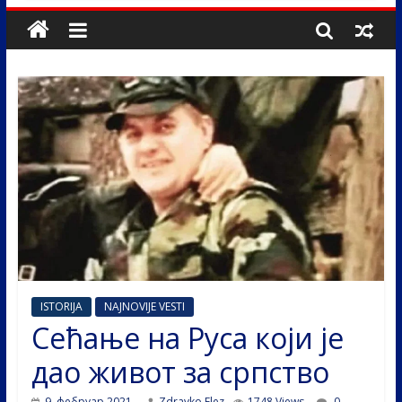
ISTORIJA
NAJNOVIJE VESTI
Сећање на Руса који је
дао живот за српство
9. фебруар 2021.
Zdravko Elez
1748 Views
0