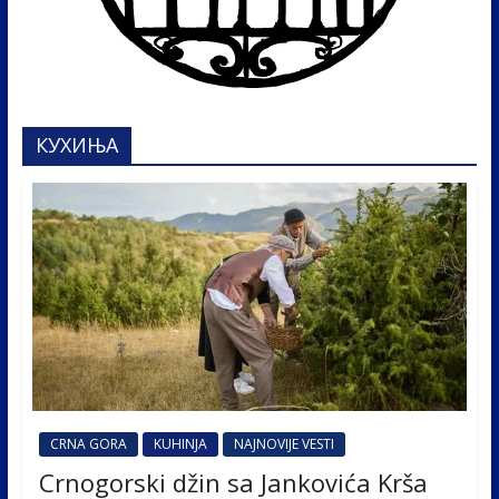
КУХИЊА
CRNA GORA
KUHINJA
NAJNOVIJE VESTI
Crnogorski džin sa Jankovića Krša