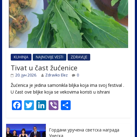
KUHINJA
NAJNOVIJE VESTI
ZDRAVLJE
Tivat u čast žućenice
20. јун 2026.
Zdravko Elez
0
Žućenica je jedina samonikla biljka koja ima svoj festival .
U čast ovе biljke koja se vekovima koristi u ishrani
F
T
Li
Vi
S
ac
w
n
b
h
e
itt
k
er
ar
Гордани уручена светска награда
b
er
e
e
Унеска