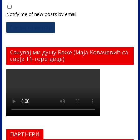
Notify me of new posts by email.
Сачувај ми душу Боже (Маја Ковачевић са
своје 11-торо деце)
ПАРТНЕРИ