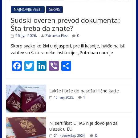
NAJNOVIJE VESTI
SERVIS
Sudski overen prevod dokumenta:
Šta treba da znate?
26. јул 2026.
Zdravko Elez
0
Skoro svako ko živi u dijaspori, pre ili kasnije, naiđe na isti
zahtev sa šaltera neke institucije: „Potreban nam je
F
T
Li
Vi
S
ac
w
n
b
h
e
itt
k
er
ar
Lakše i brže do pasoša i lične karte
b
er
e
e
1
13. мај 2025.
o
dI
o
n
k
Ni sertifikat ETIAS nije dovoljan za
ulazak u EU
0
21. новембар 2024.