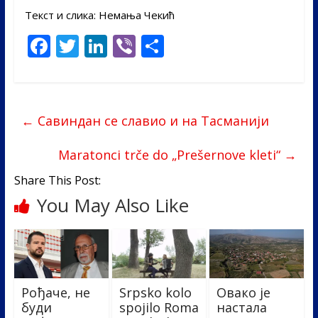
Текст и слика: Немања Чекић
F
T
Li
Vi
S
ac
w
n
b
h
e
itt
k
er
ar
b
er
e
e
←
Савиндан се славио и на Тасманији
o
dI
o
n
Maratonci trče do „Prešernove kleti“
→
k
Share This Post:
You May Also Like
Рођаче, не
Srpsko kolo
Овако је
буди
spojilo Roma
настала