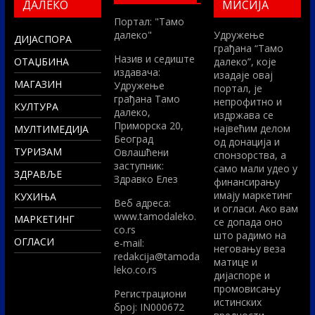
ДАЛЕКО
МИСИЈА
Портал: "Тамо
далеко"
Удружење
ДИЈАСПОРА
грађана “Тамо
Назив и седиште
ОТАЏБИНА
далеко”, које
издавача:
изадаје овај
МАГАЗИН
Удружење
портал, је
грађана Тамо
непрофитно и
КУЛТУРА
далеко,
издржава се
Приморска 20,
највећим делом
МУЛТИМЕДИЈА
Београд
од донација и
ТУРИЗАМ
Овлашћени
спонзорства, а
заступник:
само мали удео у
ЗДРАВЉЕ
Здравко Елез
финансирању
имају маркетинг
КУХИЊА
Вeб адреса:
и огласи. Ако вам
www.tamodaleko.
МАРКЕТИНГ
се допада оно
co.rs
што радимо на
ОГЛАСИ
e-mail:
неговању веза
redakcija@tamoda
матице и
leko.co.rs
дијаспоре и
промовисању
Регистрациони
истинских
број: IN000672