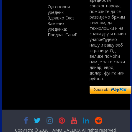
вредности
српског народа,
Одговорни
помозите да се
уредник:
развијамо бржим
Здравко Елез
темпом, да
Заменик
технолошки и на
уредника:
сваки други начин
Предраг Савић
унапређујемо
нашу и вашу веб
страницу. Од
велике помоћи
нам је зато сваки
динар, евро,
долар, фунта или
рубља.
Copyright © 2026
TAMO DALEKO
. All rights reserved.