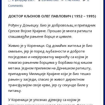
Comments
ДОКТОР КЉОНОВ ОЛЕГ ПАВЛОВИЧ ( 1952 – 1995)
Рођен у Доњецку. Био је добровољац и припадник
Српске Војске Крајине. Прошао је многа ратишта
спашавајући рањене борце и цивиле.
Живио је у Кореници. Oд домаћих житеља је био
омиљен, јер је поред љубазности и доброте
посједовао и невјероватну мирноћу са којом је
помагао рањеним борцима у борбама под кишом
метака. Једном приликом на Дрнишком ратишту,
припаднику Милиције Крајине који је био тешко
рањен у засједи, спасио је живот директном
трансфузијом своје крви, јер су секунде биле у
питању.
У Кореници је упознао дјевојку са којом је