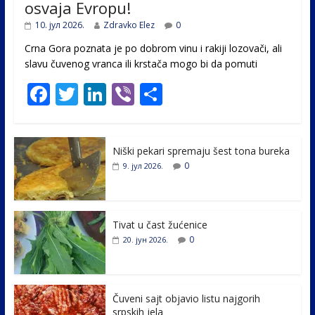
osvaja Evropu!
10. јул 2026.
Zdravko Elez
0
Crna Gora poznata je po dobrom vinu i rakiji lozovači, ali
slavu čuvenog vranca ili krstača mogo bi da pomuti
F
T
Li
Vi
S
ac
w
n
b
h
e
itt
k
er
ar
Niški pekari spremaju šest tona bureka
b
er
e
e
0
9. јул 2026.
o
dI
o
n
k
Tivat u čast žućenice
0
20. јун 2026.
Čuveni sajt objavio listu najgorih
srpskih jela