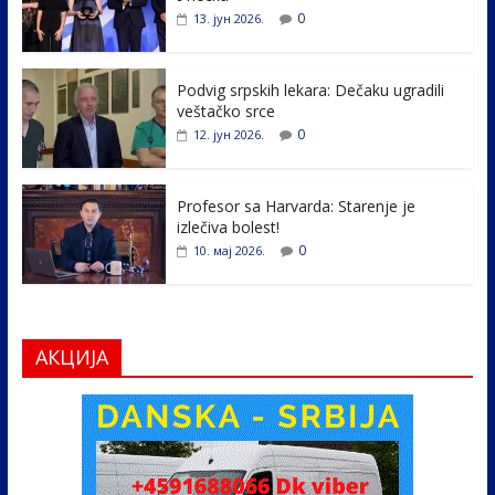
o
dI
0
13. јун 2026.
o
n
k
Podvig srpskih lekara: Dečaku ugradili
veštačko srce
0
12. јун 2026.
Profesor sa Harvarda: Starenje je
izlečiva bolest!
0
10. мај 2026.
АКЦИЈА