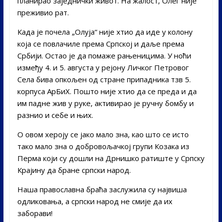
планирао заједнички живот. На жалост, Олег није
преживио рат.
Када је почела „Олуја“ није хтио да иде у колону
која се повлачиле према Српској и даље према
Србији. Остао је да помаже рањеницима. У ноћи
између 4. и 5. августа у рејону Личког Петровог
Села бива опкољен од стране припадника тзв 5.
корпуса АрБиХ. Пошто није хтио да се преда и да
им падне жив у руке, активирао је ручну бомбу и
разнио и себе и њих.
О овом хероју се јако мало зна, као што се исто
тако мало зна о добровољачкој групи Козака из
Перма који су дошли на Дрнишко ратиште у Српску
Крајину да бране српски народ.
Наша православна браћа заслужила су највиша
одликовања, а српски народ не смије да их
заборави!