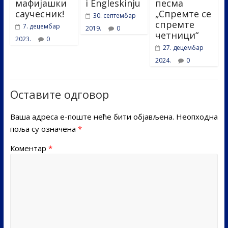
мафијашки
i Engleskinju
песма
саучесник!
„Спремте се
30. септембар
спремте
7. децембар
2019.
0
четници“
2023.
0
27. децембар
2024.
0
Оставите одговор
Ваша адреса е-поште неће бити објављена.
Неопходна
поља су означена
*
Коментар
*