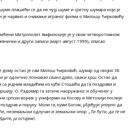
шуме плашећи се да не чују шуме и сретну шумара који је
оји је најавио и снимање играног филма о Милошу Ћирковићу
већени Митрополит Амфилохије је у свом четворотомном
евнички и други записи (март-август 1999), описао
ме дому остао је сам Милош Ћирковић, шумар од својих 38
ји је
одлично познавао свако дрво, сваки крш
. Остао да
са једним младићем из куће Стошића да га поздрави и
аршију. О. Радомир га затиче наоружаног и обученог у
ини српски војник у униформи на Косову и Метохији послије
поздрав и поруку. Моли га, куми Богом, убјеђује упорно да
 ће, неземаљски одлучан и земаљски опор: „
Ти ћути, да те не
дите, ја остајем!
..