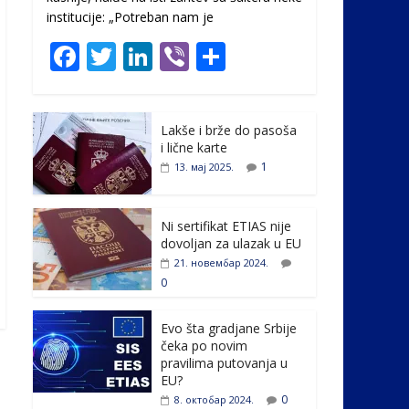
institucije: „Potreban nam je
F
T
Li
Vi
S
ac
w
n
b
h
e
itt
k
er
ar
Lakše i brže do pasoša
b
er
e
e
i lične karte
o
dI
1
13. мај 2025.
o
n
k
Ni sertifikat ETIAS nije
dovoljan za ulazak u EU
21. новембар 2024.
0
Evo šta gradjane Srbije
čeka po novim
pravilima putovanja u
EU?
0
8. октобар 2024.