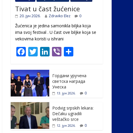
Tivat u čast žućenice
20. јун 2026.
Zdravko Elez
0
Žućenica je jedina samonikla biljka koja
ima svoj festival . U čast ovе biljke koja se
vekovima koristi u ishrani
F
T
Li
Vi
S
ac
w
n
b
h
e
itt
k
er
ar
Гордани уручена
b
er
e
e
светска награда
o
dI
Унеска
0
13. јун 2026.
o
n
k
Podvig srpskih lekara:
Dečaku ugradili
veštačko srce
0
12. јун 2026.