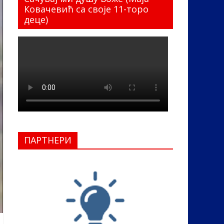
Ковачевић са своје 11-торо
деце)
ПАРТНЕРИ