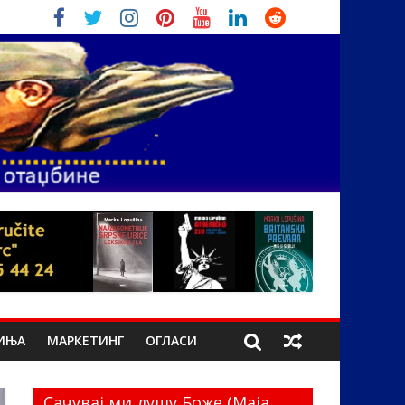
ИЊА
МАРКЕТИНГ
ОГЛАСИ
Сачувај ми душу Боже (Маја