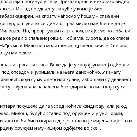
(полицајац погинуо у селу Преказе), као и неколико видео
касета. Изнад предњег угла куће у коме је био
забаракадиран, на спрату нађосмо у ћошку – спаљени
костур, још увијек се димио. Прва мисао нам бјеше да је
Милошев. Но, преврнувши га штапом, видјесмо по лобањи
да се ради о спаљеној овци. Побјегла, сирота, да се спасе!
Нађосмо и Милошев молитвеник, црквене књиге. Све ово
ко су нам рекли…
а ни трага ни гласа. Веле да је у својој јуначкој одбрани
и под опсадом и јуришали на њега даноноћно. У каналу
ловић, који су му односили храну, избројали су дванаест
ом су нађена два запаљена блиндирана возила која су са
иптара покушала да га усред ноћи ликвидирају, али је од
текао, Милош, будући стално под оружјем и у униформи,
када не би био сигуран гдје је, стално је мијењао мјесто и
крцану оружјем и муницијом одбјегле војске…