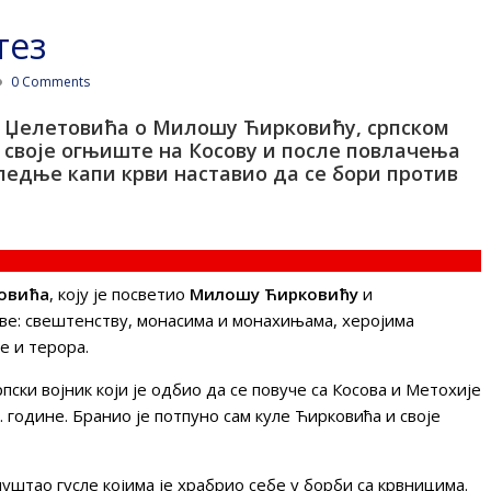
тез
0 Comments
а Џелетовића о Милошу Ћирковићу, српском
 своје огњиште на Косову и после повлачења
следње капи крви наставио да се бори против
овићa
, коју је посветио
Милошу Ћирковићу
и
ве: свештенству, монасима и монахињама, херојима
е и терора.
ски војник који је одбио да се повуче са Косова и Метохије
. године. Бранио је потпуно сам куле Ћирковића и своје
уштао гусле којима је храбрио себе у борби са крвницима.