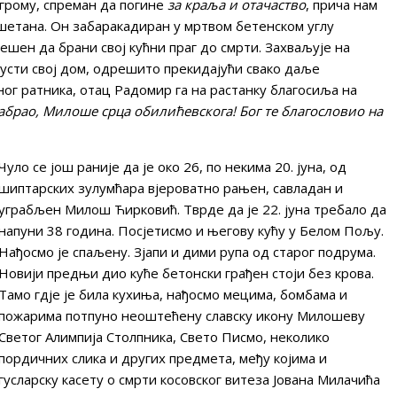
грому, спреман да погине
за краља и отачаство
, прича нам
решетана. Он забаракадиран у мртвом бетенском углу
ешен да брани свој кућни праг до смрти. Захваљује на
пусти свој дом, одрешито прекидајући свако даље
 ратника, отац Радомир га на растанку благосиља на
абрао, Милоше срца обилићевскога! Бог те благословио на
Чуло се још раније да је око 26, по некима 20. јуна, од
шиптарских зулумћара вјероватно рањен, савладан и
уграбљен Милош Ћирковић. Тврде да је 22. јуна требало да
напуни 38 година. Посјетисмо и његову кућу у Белом Пољу.
Нађосмо је спаљену. Зјапи и дими рупа од старог подрума.
Новији предњи дио куће бетонски грађен стоји без крова.
Тамо гдје је била кухиња, нађосмо мецима, бомбама и
пожарима потпуно неоштећену славску икону Милошеву
Светог Алимпиjа Столпника, Свето Писмо, неколико
пордичних слика и других предмета, међу којима и
гусларску касету о смрти косовског витеза Јована Милачића