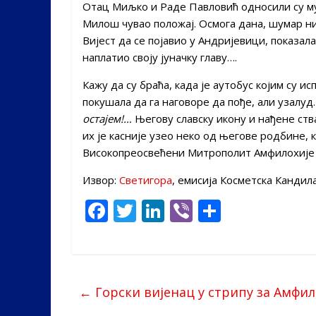
Отац Миљко и Раде Павловић односили су му хр
Милош чувао положај. Осмога дана, шумар ни
Вијест да се појавио у Андријевици, показала 
наплатио своју јуначку главу….
Кажу да су браћа, када је аутобус којим су
покушала да га наговоре да пође, али узалуд
остајем!…
Његову славску икону и нађене ств
их је касније узео неко од његове родбине, 
Високопреосвећени Митрополит Амфилохије
Извор:
Светигора
, емисија Косметска Кандил
F
T
Li
Vi
S
ac
w
n
b
h
e
itt
k
er
ar
b
er
e
e
←
Горски вијенац у стрипу за Амфил
o
dI