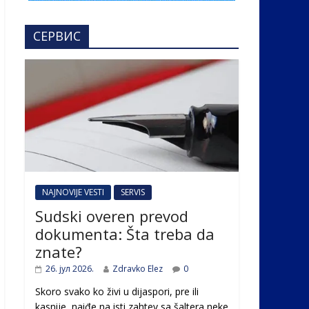
СЕРВИС
NAJNOVIJE VESTI
SERVIS
Sudski overen prevod
dokumenta: Šta treba da
znate?
26. јул 2026.
Zdravko Elez
0
Skoro svako ko živi u dijaspori, pre ili
kasnije, naiđe na isti zahtev sa šaltera neke