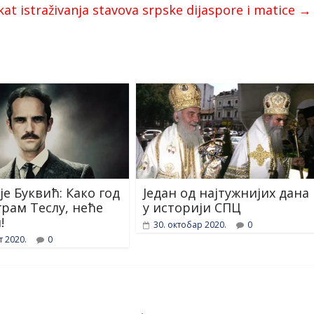
kat istraživanja stavova srpske dijaspore i matice
→
је Буквић: Како год
Један од најтужнијих дана
грам Теслу, неће
у историји СПЦ
!
30. октобар 2020.
0
т 2020.
0