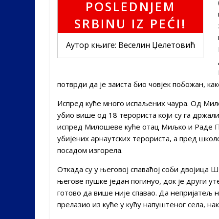
Аутор књиге: Веселин Џелетовић
потврди да је заиста био човјек побожан, ка
Испред куће много испаљених чаура. Од Милош
убио више од 18 терориста који су га држал
испред Милошеве куће отац Миљко и Раде Пав
убијених арнаутских терориста, а пред школ
посадом изгорела.
Откада су у његовој спаваћој соби двојица Ш
његове пушке један погинуо, док је други у
готово да више није спавао. Да непријатељ ни
прелазио из куће у кућу напуштеног села, на