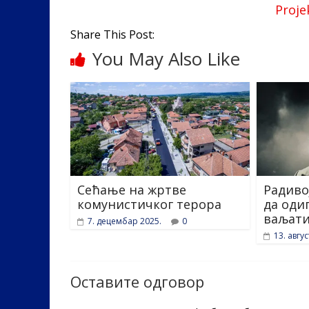
o
n
Proje
k
Share This Post:
You May Also Like
Сећање на жртве
Радиво
комунистичког терора
да оди
ваљати
7. децембар 2025.
0
13. авгус
Оставите одговор