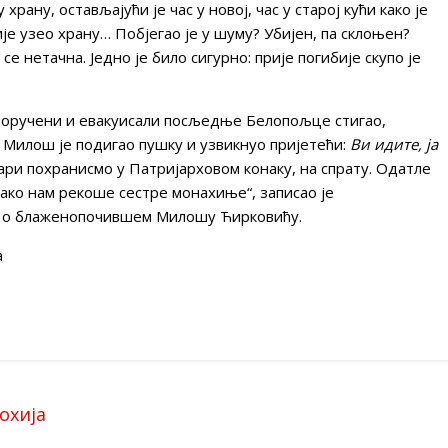
ану, остављајући је час у новој, час у старој кући како је
је узео храну… Побјегао је у шуму? Убијен, па склоњен?
се нетачна. Једно је било сигурно: прије погибије скупо је
 испоручени и евакуисали посљедње Белопољце стигао,
. Милош је подигао пушку и узвикнуо пријетећи:
Ви идите, ја
ари похранисмо у Патријарховом конаку, на спрату. Одатле
како нам рекоше сестре монахиње“, записао је
 о блаженопочившем Милошу Ћирковићу.
а
охија