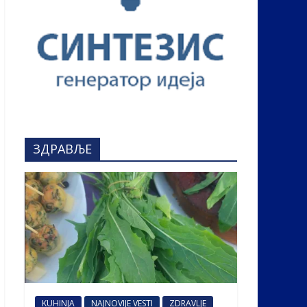
ЗДРАВЉЕ
KUHINJA
NAJNOVIJE VESTI
ZDRAVLJE