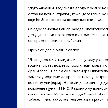
“Дуго Албанци нису смели да уђу у оближње 
остао на вечној стражи“, каже Џелетовић, к
који ће бити рађен на основу његове књиге.
Свједок памћења нашег народа Високопреос
делу „Љетопис новог косовског распећа“ – Дн
ововременог Милоша Обилића.
Прича се даље одвија овако:
“Дознајемо од Италијана и ово: у селу у сво
година, у рату водич српских специјалаца, ко
брани село. Шаљем оца Радомира Никчевића 
замоли у моје име да пређе са нама у Патриј
војничку униформу. Не жели да је скине. Јед
повлачења јуна 1999. О. Радомир му преноси 
крене са нама. Моли га и млади Стошић. А он
убијем! Срам вас било, сви сте ви издали!… И