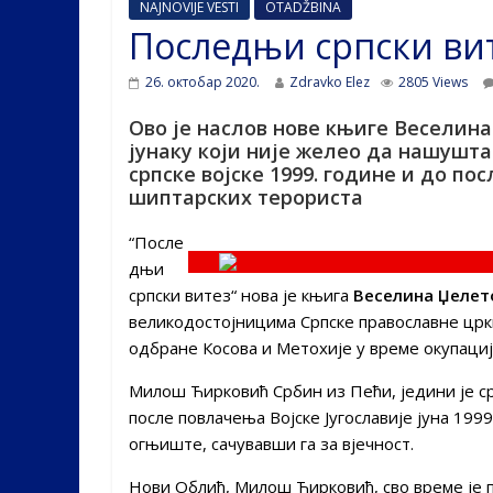
NAJNOVIJE VESTI
OTADŽBINA
Последњи српски ви
26. октобар 2020.
Zdravko Elez
2805 Views
Ово је наслов нове књиге Веселин
јунаку који није желео да нашушта
српске војске 1999. године и до по
шиптарских терориста
“После
дњи
српски витез“ нова је књига
Веселина Џелет
великодостојницима Српске православне црк
одбране Косова и Метохије у време окупациј
Милош Ћирковић Србин из Пећи, једини је срп
после повлачења Војске Југославије јуна 1999
огњиште, сачувавши га за вјечност.
Нови Облић, Милош Ћирковић, свo време је п