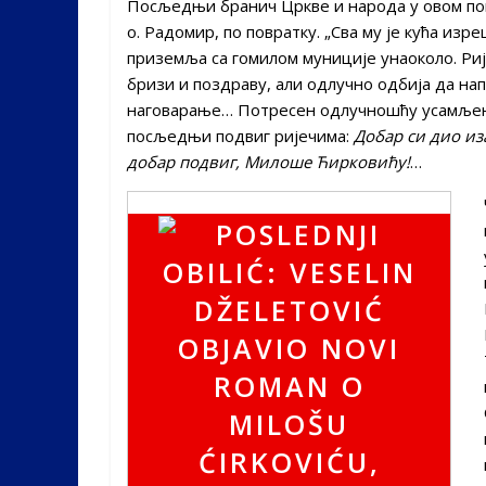
Посљедњи бранич Цркве и народа у овом по
о. Радомир, по повратку. „Сва му је кућа из
приземља са гомилом муниције унаоколо. Риј
бризи и поздраву, али одлучно одбија да на
наговарање… Потресен одлучношћу усамљеног
посљедњи подвиг ријечима:
Добар си дио из
добар подвиг, Милоше Ћирковићу!
…