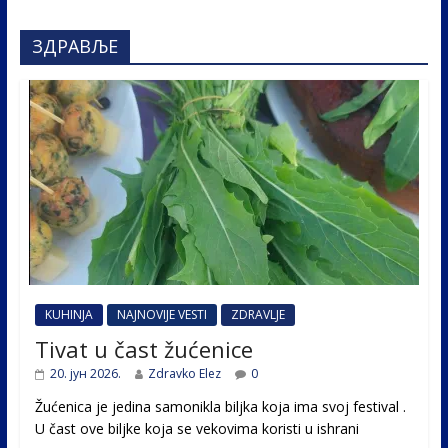
ЗДРАВЉЕ
KUHINJA
NAJNOVIJE VESTI
ZDRAVLJE
Tivat u čast žućenice
20. јун 2026.
Zdravko Elez
0
Žućenica je jedina samonikla biljka koja ima svoj festival .
U čast ovе biljke koja se vekovima koristi u ishrani