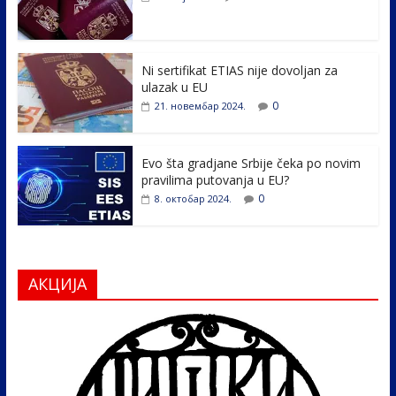
o
dI
o
n
k
Ni sertifikat ETIAS nije dovoljan za
ulazak u EU
0
21. новембар 2024.
Evo šta gradjane Srbije čeka po novim
pravilima putovanja u EU?
0
8. октобар 2024.
АКЦИЈА