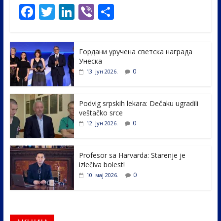
F
T
Li
Vi
S
ac
w
n
b
h
e
itt
k
er
ar
Гордани уручена светска награда
b
er
e
e
Унеска
o
dI
0
13. јун 2026.
o
n
k
Podvig srpskih lekara: Dečaku ugradili
veštačko srce
0
12. јун 2026.
Profesor sa Harvarda: Starenje je
izlečiva bolest!
0
10. мај 2026.