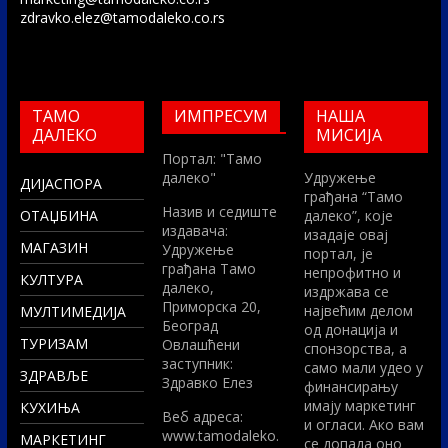
zdravko.elez@tamodaleko.co.rs
ТАМО
ИМПРЕСУМ
НАША
ДАЛЕКО
МИСИЈА
Портал: "Тамо
далеко"
Удружење
ДИЈАСПОРА
грађана “Тамо
Назив и седиште
ОТАЏБИНА
далеко”, које
издавача:
изадаје овај
МАГАЗИН
Удружење
портал, је
грађана Тамо
непрофитно и
КУЛТУРА
далеко,
издржава се
Приморска 20,
највећим делом
МУЛТИМЕДИЈА
Београд
од донација и
ТУРИЗАМ
Овлашћени
спонзорства, а
заступник:
само мали удео у
ЗДРАВЉЕ
Здравко Елез
финансирању
имају маркетинг
КУХИЊА
Вeб адреса:
и огласи. Ако вам
www.tamodaleko.
МАРКЕТИНГ
се допада оно