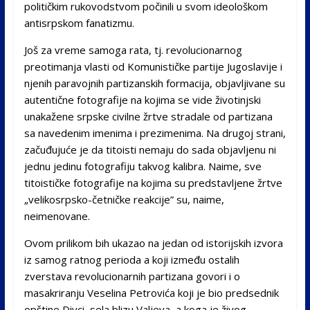
političkim rukovodstvom počinili u svom ideološkom
antisrpskom fanatizmu.
Još za vreme samoga rata, tj. revolucionarnog
preotimanja vlasti od Komunističke partije Jugoslavije i
njenih paravojnih partizanskih formacija, objavljivane su
autentične fotografije na kojima se vide životinjski
unakažene srpske civilne žrtve stradale od partizana
sa navedenim imenima i prezimenima. Na drugoj strani,
začuđujuće je da titoisti nemaju do sada objavljenu ni
jednu jedinu fotografiju takvog kalibra. Naime, sve
titoističke fotografije na kojima su predstavljene žrtve
„velikosrpsko-četničke reakcije” su, naime,
neimenovane.
Ovom prilikom bih ukazao na jedan od istorijskih izvora
iz samog ratnog perioda a koji između ostalih
zverstava revolucionarnih partizana govori i o
masakriranju Veselina Petrovića koji je bio predsednik
opštine Divci, sela blizu Valjeva, a koga je živog