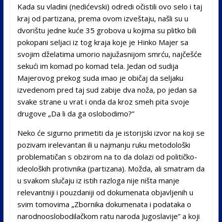
Kada su vladini (nedićevski) odredi očistili ovo selo i taj
kraj od partizana, prema ovom izveštaju, našli su u
dvorištu jedne kuće 35 grobova u kojima su plitko bili
pokopani seljaci iz tog kraja koje je Hinko Majer sa
svojim dželatima umorio najužasnijom smrću, najčešće
sekući im komad po komad tela. Jedan od sudija
Majerovog prekog suda imao je običaj da seljaku
izvedenom pred taj sud zabije dva noža, po jedan sa
svake strane u vrat i onda da kroz smeh pita svoje
drugove „Da li da ga oslobodimo?”
Neko će sigurno primetiti da je istorijski izvor na koji se
pozivam irelevantan ili u najmanju ruku metodološki
problematičan s obzirom na to da dolazi od političko-
ideoloških protivnika (partizana). Možda, ali smatram da
u svakom slučaju iz istih razloga nije ništa manje
relevantniji i pouzdaniji od dokumenata objavljenih u
svim tomovima „Zbornika dokumenata i podataka o
narodnooslobodilačkom ratu naroda Jugoslavije” a koji