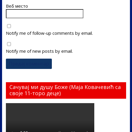
Веб место
Notify me of follow-up comments by email.
Notify me of new posts by email.
Сачувај ми душу Боже (Маја Ковачевић са
своје 11-торо деце)