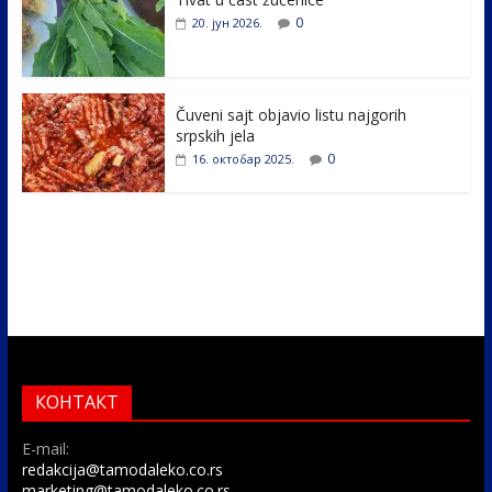
k
0
20. јун 2026.
Čuveni sajt objavio listu najgorih
srpskih jela
0
16. октобар 2025.
КОНТАКТ
E-mail:
redakcija@tamodaleko.co.rs
marketing@tamodaleko.co.rs