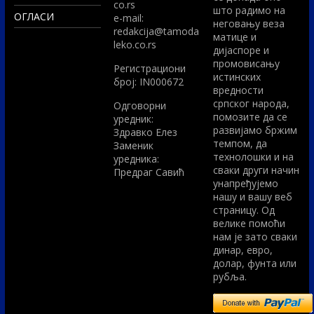
co.rs
што радимо на
ОГЛАСИ
e-mail:
неговању веза
redakcija@tamoda
матице и
leko.co.rs
дијаспоре и
промовисању
Регистрациони
истинских
број: IN000672
вредности
српског народа,
Одговорни
помозите да се
уредник:
развијамо бржим
Здравко Елез
темпом, да
Заменик
технолошки и на
уредника:
сваки други начин
Предраг Савић
унапређујемо
нашу и вашу веб
страницу. Од
велике помоћи
нам је зато сваки
динар, евро,
долар, фунта или
рубља.