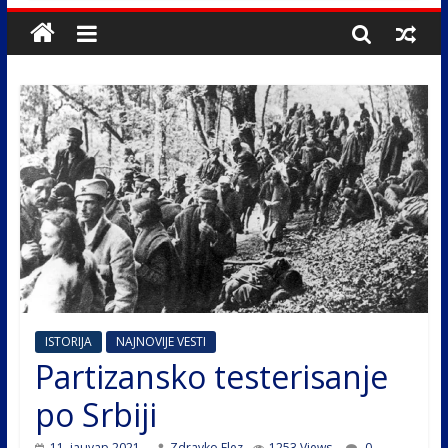
ISTORIJA
NAJNOVIJE VESTI
Partizansko testerisanje
po Srbiji
11. јануар 2021.
Zdravko Elez
1253 Views
0