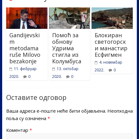
Gandijevski
Помоћ за
Блокиран
m
обнову
светогорск
metodama
Удрима
и манастир
ruše Milovo
стигла из
Есфигмен
bezakonje
Колумбуса
4. новембар
11. фебруар
13. октобар
2022.
0
2020.
0
2020.
0
Оставите одговор
Ваша адреса е-поште неће бити објављена.
Неопходна
поља су означена
*
Коментар
*