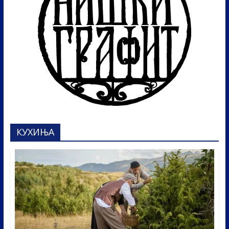
КУХИЊА