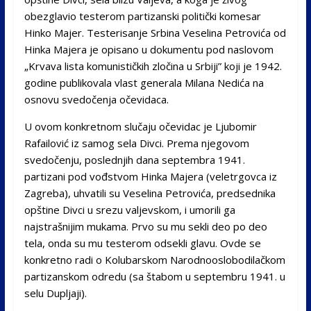
obezglavio testerom partizanski politički komesar
Hinko Majer. Testerisanje Srbina Veselina Petrovića od
Hinka Majera je opisano u dokumentu pod naslovom
„Krvava lista komunističkih zločina u Srbiji” koji je 1942.
godine publikovala vlast generala Milana Nedića na
osnovu svedočenja očevidaca.
U ovom konkretnom slučaju očevidac je Ljubomir
Rafailović iz samog sela Divci. Prema njegovom
svedočenju, poslednjih dana septembra 1941.
partizani pod vođstvom Hinka Majera (veletrgovca iz
Zagreba), uhvatili su Veselina Petrovića, predsednika
opštine Divci u srezu valjevskom, i umorili ga
najstrašnijim mukama. Prvo su mu sekli deo po deo
tela, onda su mu testerom odsekli glavu. Ovde se
konkretno radi o Kolubarskom Narodnooslobodilačkom
partizanskom odredu (sa štabom u septembru 1941. u
selu Dupljaji).