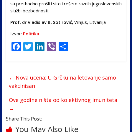
su prethodno prošli i sito i rešeto raznih jugoslovenskih
službi bezbednosti.
Prof. dr Vladislav B. Sotirović,
Vilnjus, Litvanija
Izvor:
Politika
F
T
Li
Vi
S
ac
w
n
b
h
e
itt
k
er
ar
b
er
e
e
←
Nova ucena: U Grčku na letovanje samo
o
dI
vakcinisani
o
n
Ove godine ništa od kolektivnog imuniteta
k
→
Share This Post:
You May Also Like