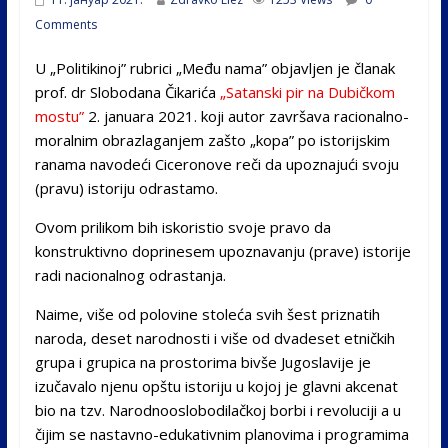
Comments
U „Politikinoj” rubrici „Među nama” objavljen je članak
prof. dr Slobodana Čikarića
„Satanski pir na Dubičkom
mostu”
2. januara 2021. koji autor završava racionalno-
moralnim obrazlaganjem zašto „kopa” po istorijskim
ranama navodeći Ciceronove reči da upoznajući svoju
(pravu) istoriju odrastamo.
Ovom prilikom bih iskoristio svoje pravo da
konstruktivno doprinesem upoznavanju (prave) istorije
radi nacionalnog odrastanja.
Naime, više od polovine stoleća svih šest priznatih
naroda, deset narodnosti i više od dvadeset etničkih
grupa i grupica na prostorima bivše Jugoslavije je
izučavalo njenu opštu istoriju u kojoj je glavni akcenat
bio na tzv. Narodnooslobodilačkoj borbi i revoluciji a u
čijim se nastavno-edukativnim planovima i programima