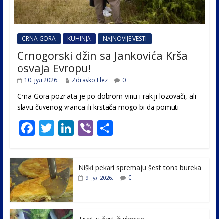
CRNA GORA
KUHINJA
NAJNOVIJE VESTI
Crnogorski džin sa Jankovića Krša
osvaja Evropu!
10. јул 2026.
Zdravko Elez
0
Crna Gora poznata je po dobrom vinu i rakiji lozovači, ali
slavu čuvenog vranca ili krstača mogo bi da pomuti
F
T
Li
Vi
S
ac
w
n
b
h
e
itt
k
er
ar
Niški pekari spremaju šest tona bureka
b
er
e
e
0
9. јул 2026.
o
dI
o
n
Tivat u čast žućenice