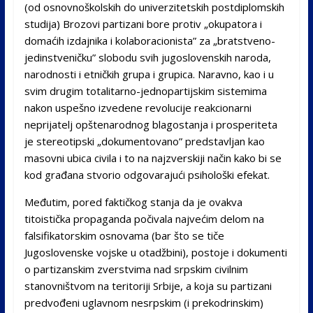
(od osnovnoškolskih do univerzitetskih postdiplomskih
studija) Brozovi partizani bore protiv „okupatora i
domaćih izdajnika i kolaboracionista” za „bratstveno-
jedinstveničku” slobodu svih jugoslovenskih naroda,
narodnosti i etničkih grupa i grupica. Naravno, kao i u
svim drugim totalitarno-jednopartijskim sistemima
nakon uspešno izvedene revolucije reakcionarni
neprijatelj opštenarodnog blagostanja i prosperiteta
je stereotipski „dokumentovano” predstavljan kao
masovni ubica civila i to na najzverskiji način kako bi se
kod građana stvorio odgovarajući psihološki efekat.
Međutim, pored faktičkog stanja da je ovakva
titoistička propaganda počivala najvećim delom na
falsifikatorskim osnovama (bar što se tiče
Jugoslovenske vojske u otadžbini), postoje i dokumenti
o partizanskim zverstvima nad srpskim civilnim
stanovništvom na teritoriji Srbije, a koja su partizani
predvođeni uglavnom nesrpskim (i prekodrinskim)