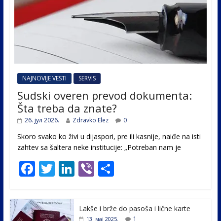
NAJNOVIJE VESTI
SERVIS
Sudski overen prevod dokumenta:
Šta treba da znate?
26. јул 2026.
Zdravko Elez
0
Skoro svako ko živi u dijaspori, pre ili kasnije, naiđe na isti
zahtev sa šaltera neke institucije: „Potreban nam je
F
T
Li
Vi
S
ac
w
n
b
h
e
itt
k
er
ar
Lakše i brže do pasoša i lične karte
b
er
e
e
1
13. мај 2025.