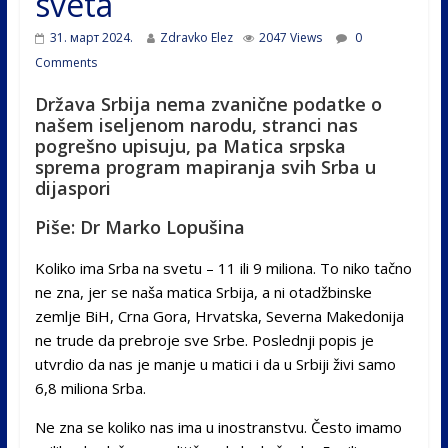
sveta
31. март 2024.
Zdravko Elez
2047 Views
0
Comments
Država Srbija nema zvanične podatke o
našem iseljenom narodu, stranci nas
pogrešno upisuju, pa Matica srpska
sprema program mapiranja svih Srba u
dijaspori
Piše: Dr Marko Lopušina
Koliko ima Srba na svetu – 11 ili 9 miliona. To niko tačno
ne zna, jer se naša matica Srbija, a ni otadžbinske
zemlje BiH, Crna Gora, Hrvatska, Severna Makedonija
ne trude da prebroje sve Srbe. Poslednji popis je
utvrdio da nas je manje u matici i da u Srbiji živi samo
6,8 miliona Srba.
Ne zna se koliko nas ima u inostranstvu. Često imamo