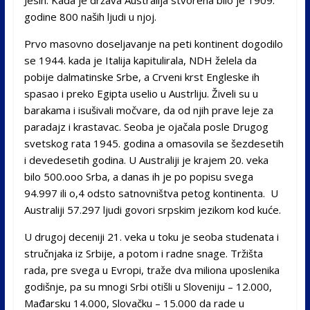
Jesin. Kada je država Australija stvorena bilo je 1909.
godine 800 naših ljudi u njoj.
Prvo masovno doseljavanje na peti kontinent dogodilo
se 1944. kada je Italija kapitulirala, NDH želela da
pobije dalmatinske Srbe, a Crveni krst Engleske ih
spasao i preko Egipta uselio u Austrliju. Živeli su u
barakama i isušivali močvare, da od njih prave leje za
paradajz i krastavac. Seoba je ojačala posle Drugog
svetskog rata 1945. godina a omasovila se šezdesetih
i devedesetih godina. U Australiji je krajem 20. veka
bilo 500.ooo Srba, a danas ih je po popisu svega
94.997 ili o,4 odsto satnovništva petog kontinenta. U
Australiji 57.297 ljudi govori srpskim jezikom kod kuće.
U drugoj deceniji 21. veka u toku je seoba studenata i
stručnjaka iz Srbije, a potom i radne snage. Tržišta
rada, pre svega u Evropi, traže dva miliona uposlenika
godišnje, pa su mnogi Srbi otišli u Sloveniju – 12.000,
Mađarsku 14.000, Slovačku – 15.000 da rade u