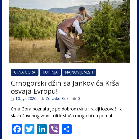
CRNA GORA
KUHINJA
NAJNOVIJE VESTI
Crnogorski džin sa Jankovića Krša
osvaja Evropu!
10. јул 2026.
Zdravko Elez
0
Crna Gora poznata je po dobrom vinu i rakiji lozovači, ali
slavu čuvenog vranca ili krstača mogo bi da pomuti
F
T
Li
Vi
S
ac
w
n
b
h