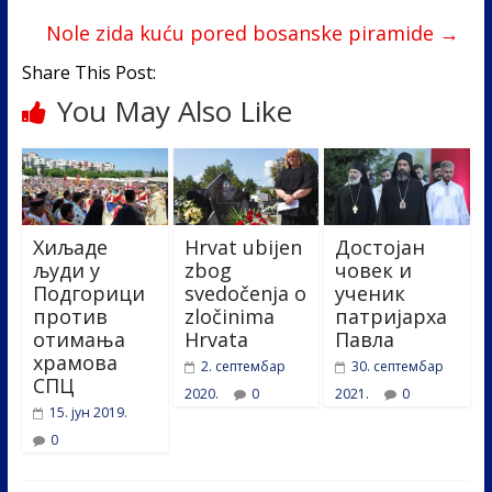
o
n
Nole zida kuću pored bosanske piramide
→
k
Share This Post:
You May Also Like
Хиљаде
Hrvat ubijen
Достојан
људи у
zbog
човек и
Подгорици
svedočenja o
ученик
против
zločinima
патријарха
отимања
Hrvata
Павла
храмова
2. септембар
30. септембар
СПЦ
2020.
0
2021.
0
15. јун 2019.
0