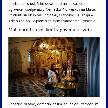
fabrikama i u uslužnim delatnostima. Lekari se
uglavnom useljavaju u Nemačku, Norvešku i na Maltu.
Studenti su okupirali Englesku, Francusku, Austriju –
gde su najbolji diplomci na svim fakultetima Srpskinje.
Mali narod sa velikm tragovima u svetu
Zapadne države, domaćini našim iseljenicia i tamošnjim