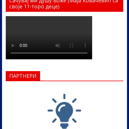
Сачувај ми душу Боже (Маја Ковачевић са
своје 11-торо деце)
ПАРТНЕРИ