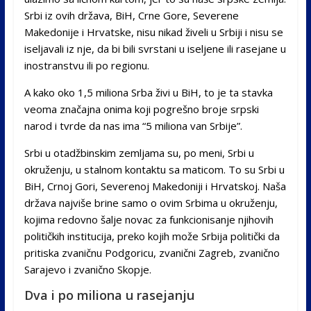
Srbi iz ovih država, BiH, Crne Gore, Severene
Makedonije i Hrvatske, nisu nikad živeli u Srbiji i nisu se
iseljavali iz nje, da bi bili svrstani u iseljene ili rasejane u
inostranstvu ili po regionu.
A kako oko 1,5 miliona Srba živi u BiH, to je ta stavka
veoma značajna onima koji pogrešno broje srpski
narod i tvrde da nas ima “5 miliona van Srbije”.
Srbi u otadžbinskim zemljama su, po meni, Srbi u
okruženju, u stalnom kontaktu sa maticom. To su Srbi u
BiH, Crnoj Gori, Severenoj Makedoniji i Hrvatskoj. Naša
država najviše brine samo o ovim Srbima u okruženju,
kojima redovno šalje novac za funkcionisanje njihovih
političkih institucija, preko kojih može Srbija politički da
pritiska zvaničnu Podgoricu, zvanični Zagreb, zvanično
Sarajevo i zvanično Skopje.
Dva i po miliona u rasejanju