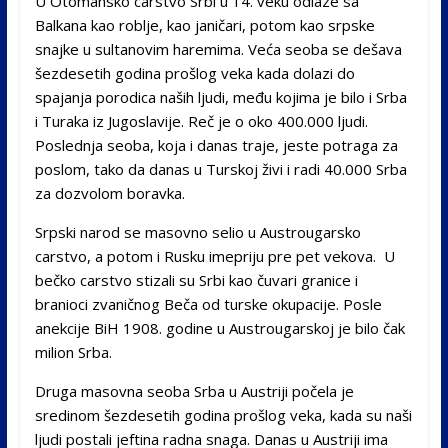
U Otomansko carstvo Srbi u 14. veku odlaze sa
Balkana kao roblje, kao janičari, potom kao srpske
snajke u sultanovim haremima. Veća seoba se dešava
šezdesetih godina prošlog veka kada dolazi do
spajanja porodica naših ljudi, među kojima je bilo i Srba
i Turaka iz Jugoslavije. Reč je o oko 400.000 ljudi.
Poslednja seoba, koja i danas traje, jeste potraga za
poslom, tako da danas u Turskoj živi i radi 40.000 Srba
za dozvolom boravka.
Srpski narod se masovno selio u Austrougarsko
carstvo, a potom i Rusku imepriju pre pet vekova. U
bečko carstvo stizali su Srbi kao čuvari granice i
branioci zvaničnog Beča od turske okupacije. Posle
anekcije BiH 1908. godine u Austrougarskoj je bilo čak
milion Srba.
Druga masovna seoba Srba u Austriji počela je
sredinom šezdesetih godina prošlog veka, kada su naši
ljudi postali jeftina radna snaga. Danas u Austriji ima