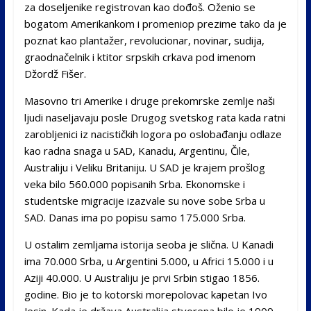
za doseljenike registrovan kao dođoš. Oženio se
bogatom Amerikankom i promeniop prezime tako da je
poznat kao plantažer, revolucionar, novinar, sudija,
graodnačelnik i ktitor srpskih crkava pod imenom
Džordž Fišer.
Masovno tri Amerike i druge prekomrske zemlje naši
ljudi naseljavaju posle Drugog svetskog rata kada ratni
zarobljenici iz nacističkih logora po oslobađanju odlaze
kao radna snaga u SAD, Kanadu, Argentinu, Čile,
Australiju i Veliku Britaniju. U SAD je krajem prošlog
veka bilo 560.000 popisanih Srba. Ekonomske i
studentske migracije izazvale su nove sobe Srba u
SAD. Danas ima po popisu samo 175.000 Srba.
U ostalim zemljama istorija seoba je slična. U Kanadi
ima 70.000 Srba, u Argentini 5.000, u Africi 15.000 i u
Aziji 40.000. U Australiju je prvi Srbin stigao 1856.
godine. Bio je to kotorski morepolovac kapetan Ivo