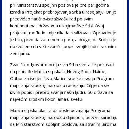
pri Ministarstvu spoljnih poslova je pre par godina
izradila Projekat prebrojavanja Srba u rasejanju. On je
predviđao naučno-istraživački rad po svim
kontinentima i državama u kojima žive Srbi. Ovaj
projekat, međutim, nije nikada realizovan. Opravdenje
je bilo, prvo da za to nema para, a drugo, da Srbiji nije
dozvoljeno da vrši zvanični popis svojih ljudi u stranim
zemljama.
Zvanični odgovor o broju svih Srba sveta će pokušati
da pronađe Matica srpska iz Novog Sada. Naime,
Odbor za iseljeništvo Matice srpske usvaja Program
mapiranja srpskog naroda u rasejanju. Cilj je da se
izvrši popis i prebrojavanja naših ljudi u 50 država sa
najvećim srpskim kolonijama u svetu.
Matica srpska planira da posle usvajanja Programa
mapiranja srpskog naroda u dijaspori, ostvari saradnju
sa Ministarstvom spoljnih poslova, sa stranim Biroima