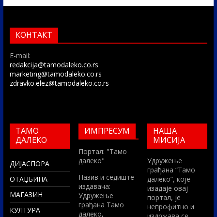
КОНТАКТ
E-mail:
redakcija@tamodaleko.co.rs
marketing@tamodaleko.co.rs
zdravko.elez@tamodaleko.co.rs
ТАМО
ИМПРЕСУМ
НАША
ДАЛЕКО
МИСИЈА
Портал: "Тамо
далеко"
Удружење
ДИЈАСПОРА
грађана “Тамо
Назив и седиште
ОТАЏБИНА
далеко”, које
издавача:
изадаје овај
МАГАЗИН
Удружење
портал, је
грађана Тамо
непрофитно и
КУЛТУРА
далеко,
издржава се