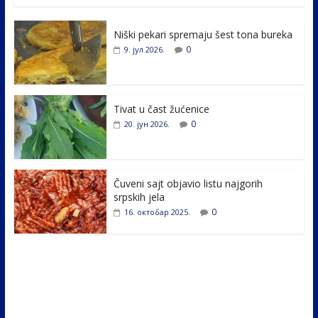
e
itt
k
er
ar
Niški pekari spremaju šest tona bureka
b
er
e
e
0
9. јул 2026.
o
dI
o
n
k
Tivat u čast žućenice
0
20. јун 2026.
Čuveni sajt objavio listu najgorih
srpskih jela
0
16. октобар 2025.