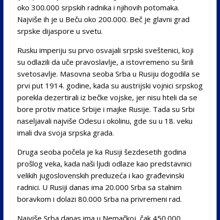
oko 300.000 srpskih radnika i njihovih potomaka.
Najviše ih je u Beču oko 200.000. Beč je glavni grad
srpske dijaspore u svetu.
Rusku imperiju su prvo osvajali srpski sveštenici, koji
su odlazili da uče pravoslavlje, a istovremeno su širili
svetosavlje. Masovna seoba Srba u Rusiju dogodila se
prvi put 1914. godine, kada su austrijski vojnici srpskog
porekla dezertirali iz bečke vojske, jer nisu hteli da se
bore protiv matice Srbije i majke Rusije. Tada su Srbi
naseljavali najviše Odesu i okolinu, gde su u 18. veku
imali dva svoja srpska grada.
Druga seoba počela je ka Rusiji šezdesetih godina
prošlog veka, kada naši ljudi odlaze kao predstavnici
velikih jugoslovenskih preduzeća i kao građevinski
radnici. U Rusiji danas ima 20.000 Srba sa stalnim
boravkom i dolazi 80.000 Srba na privremeni rad.
Najviše Srba danas ima u Nemačkoj, čak 450.000.