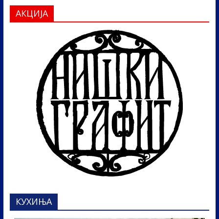
АКЦИЈА
КУХИЊА