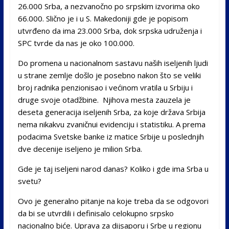
26.000 Srba, a nezvanočno po srpskim izvorima oko
66.000. Slično je i u S. Makedoniji gde je popisom
utvrđeno da ima 23.000 Srba, dok srpska udruženja i
SPC tvrde da nas je oko 100.000.
Do promena u nacionalnom sastavu naših iseljenih ljudi
u strane zemlje došlo je posebno nakon što se veliki
broj radnika penzionisao i većinom vratila u Srbiju i
druge svoje otadžbine. Njihova mesta zauzela je
deseta generacija iseljenih Srba, za koje država Srbija
nema nikakvu zvaničnui evidenciju i statistiku. A prema
podacima Svetske banke iz matice Srbije u poslednjih
dve decenije iseljeno je milion Srba.
Gde je taj iseljeni narod danas? Koliko i gde ima Srba u
svetu?
Ovo je generalno pitanje na koje treba da se odgovori
da bi se utvrdili i definisalo celokupno srpsko
nacionalno biće. Uprava za dijsaporu i Srbe u regionu