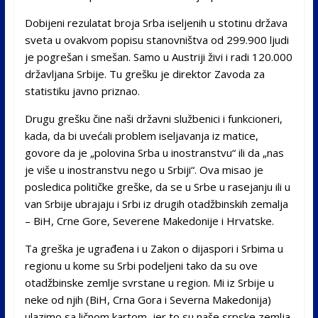
Dobijeni rezulatat broja Srba iseljenih u stotinu država
sveta u ovakvom popisu stanovništva od 299.900 ljudi
je pogrešan i smešan. Samo u Austriji živi i radi 120.000
državljana Srbije. Tu grešku je direktor Zavoda za
statistiku javno priznao.
Drugu grešku čine naši državni službenici i funkcioneri,
kada, da bi uvećali problem iseljavanja iz matice,
govore da je „polovina Srba u inostranstvu“ ili da „nas
je više u inostranstvu nego u Srbiji“. Ova misao je
posledica političke greške, da se u Srbe u rasejanju ili u
van Srbije ubrajaju i Srbi iz drugih otadžbinskih zemalja
– BiH, Crne Gore, Severene Makedonije i Hrvatske.
Ta greška je ugrađena i u Zakon o dijaspori i Srbima u
regionu u kome su Srbi podeljeni tako da su ove
otadžbinske zemlje svrstane u region. Mi iz Srbije u
neke od njih (BiH, Crna Gora i Severna Makedonija)
ulazimo sa ličnom kartom, jer to su naše srpske zemlja.