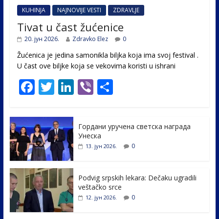
KUHINJA
NAJNOVIJE VESTI
ZDRAVLJE
Tivat u čast žućenice
20. јун 2026.
Zdravko Elez
0
Žućenica je jedina samonikla biljka koja ima svoj festival .
U čast ovе biljke koja se vekovima koristi u ishrani
F
T
Li
Vi
S
ac
w
n
b
h
e
itt
k
er
ar
Гордани уручена светска награда
b
er
e
e
Унеска
o
dI
0
13. јун 2026.
o
n
k
Podvig srpskih lekara: Dečaku ugradili
veštačko srce
0
12. јун 2026.