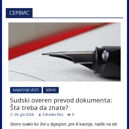
СЕРВИС
NAJNOVIJE VESTI
SERVIS
Sudski overen prevod dokumenta:
Šta treba da znate?
26. јул 2026.
Zdravko Elez
0
Skoro svako ko živi u dijaspori, pre ili kasnije, naiđe na isti