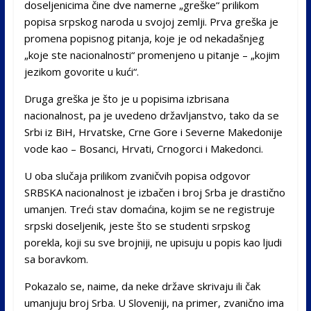
doseljenicima čine dve namerne „greške“ prilikom
popisa srpskog naroda u svojoj zemlji. Prva greška je
promena popisnog pitanja, koje je od nekadašnjeg
„koje ste nacionalnosti“ promenjeno u pitanje – „kojim
jezikom govorite u kući“.
Druga greška je što je u popisima izbrisana
nacionalnost, pa je uvedeno državljanstvo, tako da se
Srbi iz BiH, Hrvatske, Crne Gore i Severne Makedonije
vode kao – Bosanci, Hrvati, Crnogorci i Makedonci.
U oba slučaja prilikom zvaničvih popisa odgovor
SRBSKA nacionalnost je izbačen i broj Srba je drastično
umanjen. Treći stav domaćina, kojim se ne registruje
srpski doseljenik, jeste što se studenti srpskog
porekla, koji su sve brojniji, ne upisuju u popis kao ljudi
sa boravkom.
Pokazalo se, naime, da neke države skrivaju ili čak
umanjuju broj Srba. U Sloveniji, na primer, zvanično ima