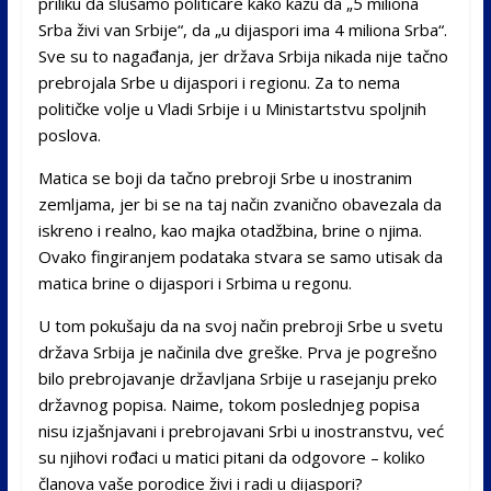
priliku da slušamo političare kako kažu da „5 miliona
Srba živi van Srbije“, da „u dijaspori ima 4 miliona Srba“.
Sve su to nagađanja, jer država Srbija nikada nije tačno
prebrojala Srbe u dijaspori i regionu. Za to nema
političke volje u Vladi Srbije i u Ministartstvu spoljnih
poslova.
Matica se boji da tačno prebroji Srbe u inostranim
zemljama, jer bi se na taj način zvanično obavezala da
iskreno i realno, kao majka otadžbina, brine o njima.
Ovako fingiranjem podataka stvara se samo utisak da
matica brine o dijaspori i Srbima u regonu.
U tom pokušaju da na svoj način prebroji Srbe u svetu
država Srbija je načinila dve greške. Prva je pogrešno
bilo prebrojavanje državljana Srbije u rasejanju preko
državnog popisa. Naime, tokom poslednjeg popisa
nisu izjašnjavani i prebrojavani Srbi u inostranstvu, već
su njihovi rođaci u matici pitani da odgovore – koliko
članova vaše porodice živi i radi u dijaspori?