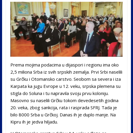
Prema mojima podacima u dijaspori i regionu ima oko
2,5 miliona Srba iz svih srpskih zemalja. Prvi Srbi naselili
su Grčku i Otomansko carstvo. Seobom sa severa i iza
Karpata ka jugu Evrope u 12. veku, srpska plemena su
stigla do Soluna i tu napravila svoju prvu koloniju.
Masovno su naselili Grčku tokom devedesetih godina
20. veka, zbog sankcija, rata i rasprada SFRJ. Tada je
bilo 8000 Srba u Grčkoj. Danas ih je duplo manje. Na
Kipru ih je jedva hiljadu.