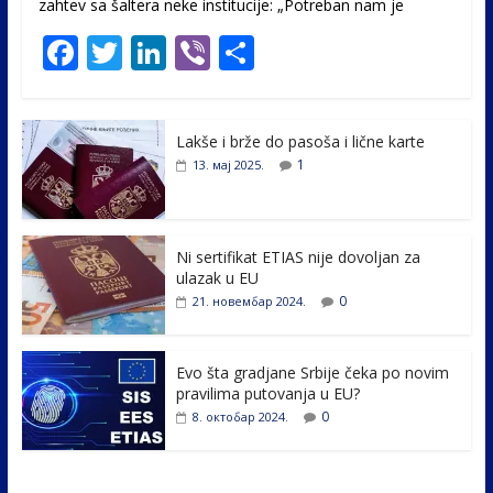
zahtev sa šaltera neke institucije: „Potreban nam je
F
T
Li
Vi
S
ac
w
n
b
h
e
itt
k
er
ar
Lakše i brže do pasoša i lične karte
b
er
e
e
1
13. мај 2025.
o
dI
o
n
k
Ni sertifikat ETIAS nije dovoljan za
ulazak u EU
0
21. новембар 2024.
Evo šta gradjane Srbije čeka po novim
pravilima putovanja u EU?
0
8. октобар 2024.