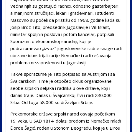
Većina njih su gostujući radnici, odnosno gastarbajteri,
a manjinom stručnjaci, lekari i građevinari, i studenti.
Masovno su počeli da pristižu od 1968. godine kada su
Josip Broz Tito, predsednik Jugoslavije i Vili Brant,
ministar spoljnih poslova i potom kancelar, potpisali
Sporazum o ekonomskoj saradnji, koji je
podrazumevao „izvoz“ jugoslovenske radne snage radi
ubrzane idunstrijalizacije Nemačke i radi rešavanja
problema nezaposlenosti u Jugoslaviji.
Takve sporazume je Tito potpisao sa Austrijom i sa
Švajcarskom. Time je otpočeo ciklus organizovane
seobe srpskih seljaka i radnika u ove države, koji i
danas traje. Danas u Švajcarskoj živi i radi 230.000
Srba. Od toga 58.000 su državljani Srbije.
Prekomorske države srpski narod osvaja početkom
19. veka. U SAD 1814. dolazi brodom iz Nemačke mladi
Đorđe Šagić, rođen u Stonom Beogradu, koji je u Birou