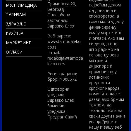
Приморска 20,
највећим делом
МУЛТИМЕДИЈА
Београд
од донација и
ТУРИЗАМ
Овлашћени
спонзорства, а
заступник:
само мали удео у
ЗДРАВЉЕ
Здравко Елез
финансирању
имају маркетинг
КУХИЊА
Вeб адреса:
и огласи. Ако вам
www.tamodaleko.
МАРКЕТИНГ
се допада оно
co.rs
што радимо на
ОГЛАСИ
e-mail:
неговању веза
redakcija@tamoda
матице и
leko.co.rs
дијаспоре и
промовисању
Регистрациони
истинских
број: IN000672
вредности
српског народа,
Одговорни
помозите да се
уредник:
развијамо бржим
Здравко Елез
темпом, да
Заменик
технолошки и на
уредника:
сваки други начин
Предраг Савић
унапређујемо
нашу и вашу веб