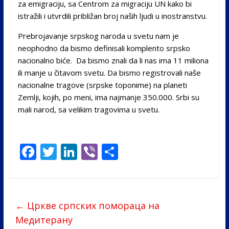
za emigraciju, sa Centrom za migraciju UN kako bi
istražili i utvrdili približan broj naših ljudi u inostranstvu.
Prebrojavanje srpskog naroda u svetu nam je
neophodno da bismo definisali komplento srpsko
nacionalno biće. Da bismo znali da li nas ima 11 miliona
ili manje u čitavom svetu. Da bismo registrovali naše
nacionalne tragove (srpske toponime) na planeti
Zemlji, kojih, po meni, ima najmanje 350.000. Srbi su
mali narod, sa velikim tragovima u svetu.
F
T
Li
Vi
S
ac
w
n
b
h
e
itt
k
er
ar
b
er
e
e
←
Цркве српских помораца на
o
dI
Медитерану