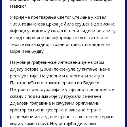
Невског.
У вријеме претварања Светог Стефана у хотел
1959. године ова црква је била срушена до висине
вијенца у подножју свода и њени зидови остали су
испод површине новоформиране угоститељске
терасе на западној страни острва, с погледом на
море и на Будву.
Најновије грађевинске интервенције на овом
дијелу острва (2008) покренуле су питање њене
рестаурације. На упорни и енергични захтјев
Паштровића и осталих вјерника из Будве и
Петровца рестаурација је успјешно спроведена, у
складу с подацима које су пружали сачувани
дијелови грађевине и сачувани оригинални
простор са њене сјеверне и западне стране
(савремени изглед ове цркве, на хотелској тераси,
види у коментару). Недостајући дијелови