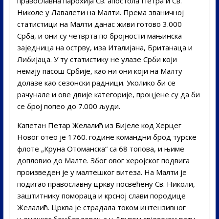
православна парохија Св. апостола Петра и Св.
Николе у Лавалети на Малти. Према званичној
статистици на Малти данас живи готово 3.000
Срба, и они су четврта по бројности мањинска
заједница на острву, иза Италијана, Британаца и
Либијаца. У ту статистику не улазе Срби који
немају пасош Србије, као ни они који на Малту
долазе као сезонски радници. Уколико би се
рачунале и ове двије категорије, процјене су да би
се број попео до 7.000 људи.
Капетан Петар Желалић из Бијеле код Херцег
Новог отео је 1760. године командни брод турске
флотe „Круна Отоманска“ са 68 топова, и њиме
допловио до Малте. Због овог херојског подвига
произведен је у малтешког витеза. На Малти је
подигао православну цркву посвећену Св. Николи,
заштитнику помораца и крсној слави породице
Желалић. Црква је страдала током интензивног
њемачког бомбардовања у Другом свјетском рату,