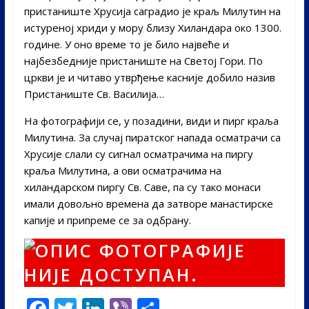
пристаниште Хрусија саградио је краљ Милутин на
истуреној хриди у мору близу Хиландара око 1300.
године. У оно време то је било највеће и
најбезбедније пристаниште на Светој Гори. По
цркви је и читаво утврђење касније добило назив
Пристаниште Св. Василија…
На фотографији се, у позaдини, види и пирг краља
Милутина. За случај пиратског напада осматрачи са
Хрусије слали су сигнал осматрачима на пиргу
краља Милутина, а ови осматрачима на
хиландарском пиргу Св. Саве, па су тако монаси
имали довољно времена да затворе манастирске
капије и припреме се за одбрану.
F
T
Li
Vi
S