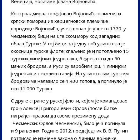
Венеција, носи име Јована Војновића.
Контраадмирал гроф Јован Војновић, знаменити
српски поморац из херцегновске племићке
породице Војновића, учествовао је у љето 1770. у
Чесменској бици на Егејском мору код западних
обала Турске. У тој бици за једну ноћ уништена је
окосница турске флоте: спаљено је и потопљено 15
турских линијских једрењака, 6 фрегата и до 50
мањих бродова, а Руси су заробили још 1 линијски
једрењак и неколико галија. На уништеним турским
бродовима налазило се 1.430 топова, а погинуло је
око 11.000 Турака.
С друге стране у руској флоти, којом је командовао
гроф Алексеј Григоријевич Орлов (после битке
награђен правом да своме презимену дода
-Чесменски: Орлов-Чесменски), било је 3 погинула
и 9 рањених. Године 2012. предсједник В. В. Путин
потписао је измјене закона о Данима војничке