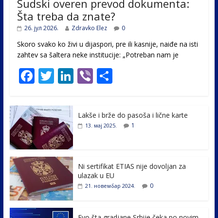
Sudski overen prevod dokumenta:
Šta treba da znate?
26. јул 2026.
Zdravko Elez
0
Skoro svako ko živi u dijaspori, pre ili kasnije, naiđe na isti
zahtev sa šaltera neke institucije: „Potreban nam je
F
T
Li
Vi
S
ac
w
n
b
h
e
itt
k
er
ar
Lakše i brže do pasoša i lične karte
b
er
e
e
1
13. мај 2025.
o
dI
o
n
k
Ni sertifikat ETIAS nije dovoljan za
ulazak u EU
0
21. новембар 2024.
Evo šta gradjane Srbije čeka po novim