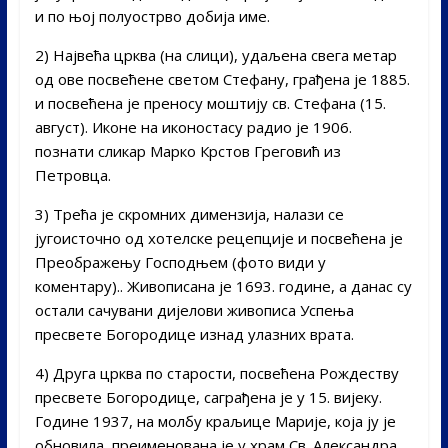
и по њој полуострво добија име.
2) Највећа црква (на слици), удаљена свега метар
од ове посвећене светом Стефану, грађена је 1885.
и посвећена је преносу моштију св. Стефана (15.
август). Иконе на иконостасу радио је 1906.
познати сликар Марко Крстов Греговић из
Петровца.
3) Трећа је скромних димензија, налази се
југоисточно од хотелске рецепције и посвећена је
Преображењу Господњем (фото види у
коментару).. Живописана је 1693. године, а данас су
остали сачувани дијелови живописа Успења
пресвете Богородице изнад улазних врата.
4) Друга црква по старости, посвећена Рождеству
пресвете Богородице, саграђена је у 15. вијеку.
Године 1937, на молбу краљице Марије, која ју је
обновила, преименована је у храм Св. Александра