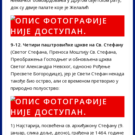
док су двије палате које је Желалић
9-12. Четири паштровићке цркве на Св. Стефану
(Светог Стефана, Преноса Моштију Св. Стефана,
Преображења Господњег и обновљена црква
Светог Александра Невског, односно Рођење
Пресвете Богородице), јер је Свети Стефан некада
такође био острво, али се временом претворио у
природно полуострво:
1) Најстарија, посвећена св. архиђакону Стефану (9.
јануар, слика доље, десно), грађена је 1464. године