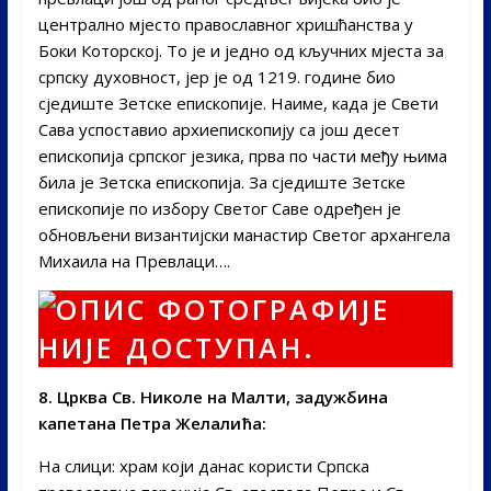
централно мјесто православног хришћанства у
Боки Которској. То је и једно од кључних мјеста за
српску духовност, јер је од 1219. године био
сједиште Зетске епископије. Наиме, када је Свети
Сава успоставио архиепископију са још десет
епископија српског језика, прва по части међу њима
била је Зетска епископија. За сједиште Зетске
епископије по избору Светог Саве одређен је
обновљени византијски манастир Светог архангела
Михаила на Превлаци….
8. Црква Св. Николе на Малти, задужбина
капетана Петра Желалића:
На слици: храм који данас користи Српска