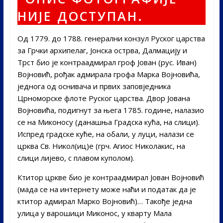
Од 1779. до 1788. генерални конзул Руског царства
за Грчки архипелаг, Јонска острва, Далмацију и
Трст био је контраадмирал гроф Јован (рус. Иван)
Војновић, рођак адмирала грофа Марка Војновића,
једнога од оснивача и првих заповједника
Црноморске флоте Руског царства. Двор Јована
Војновића, подигнут за њега 1785. године, налазио
се на Миконосу (данашња Градска кућа, на слици).
Испред градске куће, на обали, у луци, налази се
црква Св. Никол(иц)е (грч. Агиос Николакис, на
слици лијево, с плавом куполом).
Ктитор цркве био је контраадмирал Јован Војновић
(мада се на интернету може наћи и податак да је
ктитор адмирал Марко Војновић)… Такође једна
улица у варошици Миконос, у кварту Мала