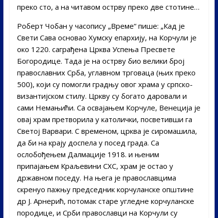
преко сто, а на читавом острву преко две стотине…
Роберт Чобан у часопису „Време“ пише: „Кад је
Свети Сава основао Хумску епархију, на Корчули је
око 1220. саграђена Црква Успења Пресвете
Богородице. Тада је на острву био велики број
православних Срба, углавном трговаца (њих преко
500), који су помогли градњу овог храма у српско-
византијском стилу. Цркву су богато даровали и
сами Немањићи. Са освајањем Корчуле, Венеција је
овај храм претворила у католички, посветивши га
Светој Варвари. С временом, црква је сиромашила,
да би на крају доспела у посед града. Са
ослобођењем Далмације 1918. и њеним
припајањем Краљевини СХС, храм је остао у
државном поседу. На њега је православцима
скренуо пажњу председник корчуланске општине
др Ј. Арнерић, потомак старе угледне корчуланске
породице, и Срби православци на Корчули су