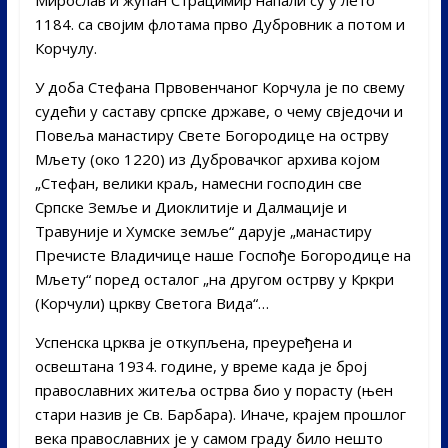
1184. са својим флотама првo Дубровник а потом и
Корчулу.
У доба Стефана Првовенчаног Корчула је по свему
судећи у саставу српске државе, о чему свједочи и
Повеља манастиру Свете Богородице на острву
Мљету (око 1220) из Дубровачког архива којом
„Стефан, велики краљ, намесни господин све
Српске Земље и Диоклитије и Далмације и
Травуније и Хумске земље“ дарује „манастиру
Пречисте Владичице наше Госпође Богородице на
Мљету“ поред осталог „на другом острву у Кркри
(Корчули) цркву Светога Вида“…
Успенска црква је откупљена, преуређена и
освештана 1934. године, у време када је број
православних житеља острва био у порасту (њен
стари назив је Св. Барбара). Иначе, крајем прошлог
века православних је у самом граду било нешто