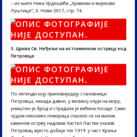
– из њиге Ника Урдешића „Храмови и вијекови
Луштице“, Х. Нови 2017, стр. 74.
5. Црква Св. Неђеље на истоименом острвцу код
Петровца:
По легенди коју приповиједају становници
Петровца, некада давно, у великој олуји на мору,
уништен је брод и страдала је већина посаде. Само
чудом неколико помораца спасило се на малом
каменом острву надомак Кастел Ластве (назив
Петровац мјесто добија тек 1919. у част Краља