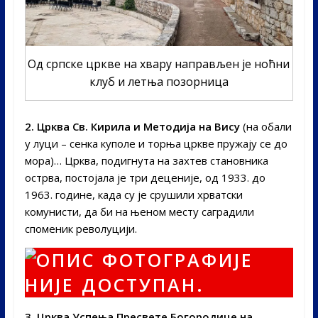
Од српске цркве на хвару направљен је ноћни
клуб и летња позорница
2. Црква Св. Кирила и Методија на Вису
(на обали
у луци – сенка куполе и торња цркве пружају се до
мора)… Црква, подигнута на захтев становника
острва, постојала је три деценије, од 1933. до
1963. године, када су је срушили хрватски
комунисти, да би на њеном месту саградили
споменик револуцији.
3. Црква Успења Пресвете Богородице на