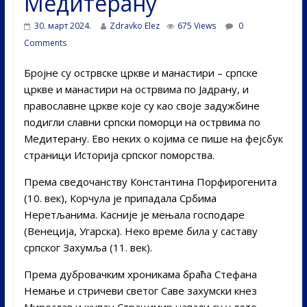
Медитерану
30. март 2024.
Zdravko Elez
675 Views
0
Comments
Бројне су острвске цркве и манастири – српске
цркве и манастири на острвима по Јадрану, и
православне цркве које су као своје задужбине
подигли славни српски поморци на острвима по
Медитерану. Ево неких о којима се пише на фејсбук
страници Историја српског поморства.
Према сведочанству Константина Порфирогенита
(10. век), Корчула је припадала Србима
Неретљанима. Касније је мењала господаре
(Венеција, Угарска). Неко време била у саставу
српског Захумља (11. век).
Према дубровачким хроникама браћа Стефана
Немање и стричеви светог Саве захумски кнез
Мирослав и жупан Страцимир напали су у лето