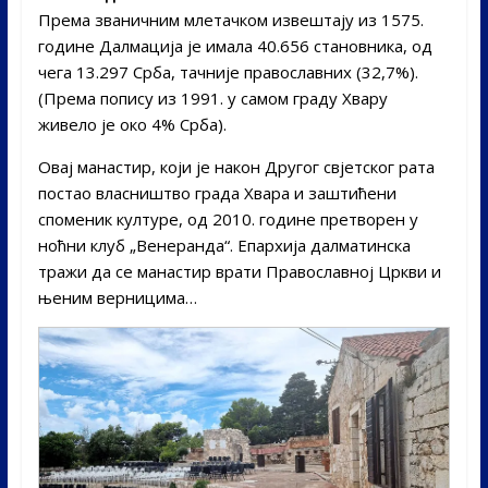
Према званичним млетачком извештају из 1575.
године Далмација је имала 40.656 становника, од
чега 13.297 Срба, тачније православних (32,7%).
(Према попису из 1991. у самом граду Хвару
живело је око 4% Срба).
Овај манастир, који је након Другог свјетског рата
постао власништво града Хвара и заштићени
споменик културе, од 2010. године претворен у
ноћни клуб „Венеранда“. Епархија далматинска
тражи да се манастир врати Православној Цркви и
њеним верницима…