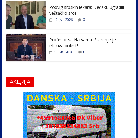
k
Podvig srpskih lekara: Dečaku ugradili
veštačko srce
0
12. јун 2026.
Profesor sa Harvarda: Starenje je
izlečiva bolest!
0
10. мај 2026.
АКЦИЈА