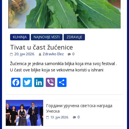
KUHINJA
NAJNOVIJE VESTI
ZDRAVLJE
Tivat u čast žućenice
20. јун 2026.
Zdravko Elez
0
Žućenica je jedina samonikla biljka koja ima svoj festival .
U čast ovе biljke koja se vekovima koristi u ishrani
F
T
Li
Vi
S
ac
w
n
b
h
e
itt
k
er
ar
Гордани уручена светска награда
b
er
e
e
Унеска
o
dI
0
13. јун 2026.
o
n