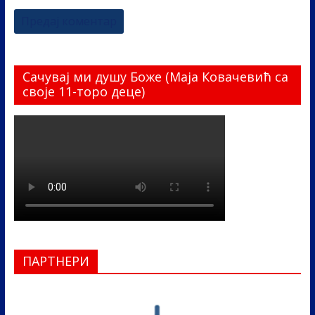
Сачувај ми душу Боже (Маја Ковачевић са
своје 11-торо деце)
ПАРТНЕРИ