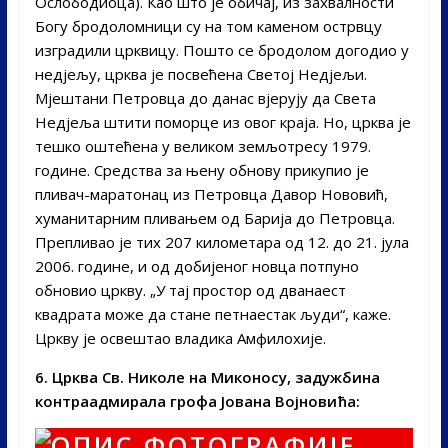
Ослободиоца). Као што је обичај, из захвалности
Богу бродоломници су на том каменом острвцу
изградили црквицу. Пошто се бродолом догодио у
недјељу, црква је посвећена Светој Недјељи.
Мјештани Петровца до данас вјерују да Света
Недјеља штити поморце из овог краја. Но, црква је
тешко оштећена у великом земљотресу 1979.
године. Средства за њену обнову прикупио је
пливач-маратонац из Петровца Давор Нововић,
хуманитарним пливањем од Барија до Петровца.
Препливао је тих 207 километара од 12. до 21. јула
2006. године, и од добијеног новца потпуно
обновио цркву. „У тај простор од дванаест
квадрата може да стане петнаестак људи“, каже.
Цркву је освештао владика Амфилохије.
6. Црква Св. Николе на Миконосу, задужбина
контраадмирала грофа Јована Војновића: