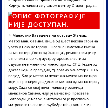
Корчули,
налази се у самом центру Старог града…
4. Манастир Ваведење на острвцу Жањиц,
метох ман. Савина,
више од шест векова стоји на
улазу у Боку Которску… Послије наметања имена
за манастир „Госпа од Жањица“, римокатолици су
отпочели спор код аустроугарских власти за
одузимање жањичког манастира од СПЦ. Један од
доказа који је пресудио, тј. вратио манастир СПЦ у
посјед, био је метални печат Жањичког манастира
који је пронађен двадесетак метара од манастира у
мору. Сада се овај печат налази у ризници
манастира Савина, чији је манастир Пресвете
Богородице метох, а метохом га је прогласио
митрополит Саватије Љубибратић (1660-1716)…