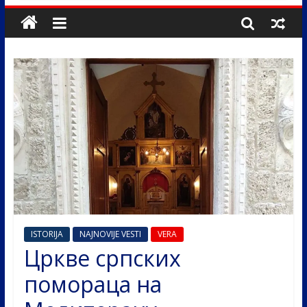
ISTORIJA
NAJNOVIJE VESTI
VERA
Цркве српских
помораца на