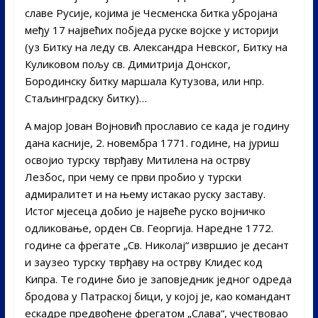
славе Русије, којима је Чесменска битка убројана
међу 17 највећих побједа руске војске у историји
(уз Битку на леду св. Александра Невског, Битку на
Куликовом пољу св. Димитрија Донског,
Бородинску битку маршала Кутузова, или нпр.
Стаљинградску битку)…
А мајор Јован Војновић прославио се када је годину
дана касније, 2. новембра 1771. године, на јуриш
освојио турску тврђаву Митилена на острву
Лезбос, при чему се први пробио у турски
адмиралитет и на њему истакао руску заставу.
Истог мјесеца добио је највеће руско војничко
одликовање, орден Св. Георгија. Наредне 1772.
године са фрегате „Св. Николај“ извршио је десант
и заузео турску тврђаву на острву Клидес код
Кипра. Те године био је заповједник једног одреда
бродова у Патраској бици, у којој је, као командант
ескадре предвођене фрегатом „Слава“, учествовао