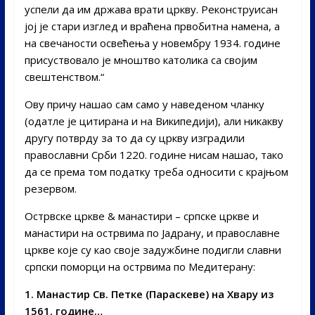
успели да им држава врати цркву. Реконструисан
јој је стари изглед и враћена првобитна намена, а
на свечаности освећења у новембру 1934. године
присуствовало је мноштво католика са својим
свештенством.“
Ову причу нашао сам само у наведеном чланку
(одатле је цитирана и на Википедији), али никакву
другу потврду за то да су цркву изградили
православни Срби 1220. године нисам нашао, тако
да се према том податку треба односити с крајњом
резервом.
Острвске цркве & манастири – српске цркве и
манастири на острвима по Јадрану, и православне
цркве које су као своје задужбине подигли славни
српски поморци на острвима по Медитерану:
1. Манастир Св. Петке (Параскеве) на Хвару из
1561. године…