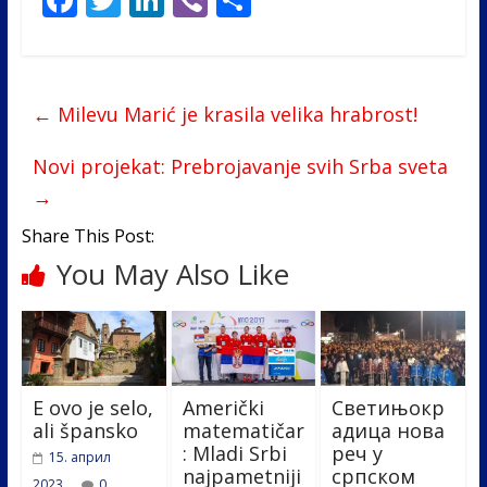
ac
w
n
b
h
e
itt
k
er
ar
b
er
e
e
←
Milevu Marić je krasila velika hrabrost!
o
dI
o
n
Novi projekat: Prebrojavanje svih Srba sveta
→
k
Share This Post:
You May Also Like
E ovo je selo,
Američki
Светињокр
ali špansko
matematičar
адица нова
: Mladi Srbi
реч у
15. април
najpametniji
српском
2023.
0