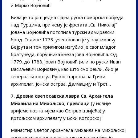
и Марко Војновић.
Била је то још једна сјајна руска поморска побједа
над Турцима, при чему је фрегата „Св. Николај“
Јована Војновића потопила турски адмиралски
брод. Године 1773. учествовао је у заузимању
Бејрута и том приликом изгубио је свог младог
братучеда, поручника кнеза Јова Војновића. Од
1779. до 1788. Јован Војновић (или по руски Иван
Васиљевич Војнович), као што смо рекли, био је
генерални конзул Руског царства за Грчки
архипелаг, Јонска острва, Далмацију и Трст…
7. Древна светосавска лавра Св. Архангела
Михаила на Михољској превлаци
(у новије
вријеме познатијем као Острво цвијећа) у
Кртољском архипелагу у Боки Которској:
Манастир Светог Архангела Михаила на Михољској
превлаци још од раног средњег вијека био је