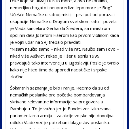
reke koje se ulivaju u isto more, a ovo bezobalno,
nemerljivo bogato i neuporedivo lepo more je Bog“.
Učešće Nemačke u ratnoj misiji – prvi put od poraza i
okupacije Nemačke u Drugom svetskom ratu – povela
je Vlada kancelara Gerharda Šredera, sa ministrom
spoljnih dela Jozefom Fišerom kao prvom violinom kada
je vojni udar na SRJ trebalo pravdati.
“Nisam naučio samo – nikad više rat. Naučio sam i ovo –
nikad više Aušvic“, rekao je Fišer u aprilu 1999.
pravdajući tako intervenciju u Jugoslaviji. Posle je tvrdio
kako nije hteo time da uporedi nacističke i srpske
zločine.
Šokantnih saznanja je bilo i ranije. Recimo da su od
nemačkih poslanika pre početka bombardovanja
skrivane relevantne informacije sa pregovora u
Rambujeu. To je važno jer je Bundesver takozvana
parlamentarna armija – za akcije vojske nije dovoljna
odluka Vlade već je potreban i blagoslov poslanika.