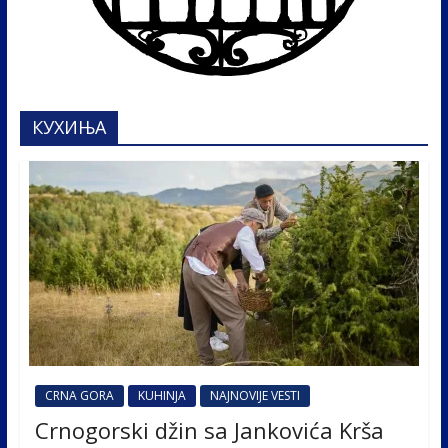
КУХИЊА
CRNA GORA
KUHINJA
NAJNOVIJE VESTI
Crnogorski džin sa Jankovića Krša