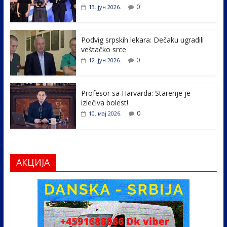
o
dI
0
13. јун 2026.
o
n
k
Podvig srpskih lekara: Dečaku ugradili
veštačko srce
0
12. јун 2026.
Profesor sa Harvarda: Starenje je
izlečiva bolest!
0
10. мај 2026.
АКЦИЈА