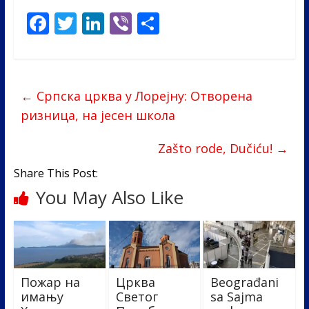
F
T
Li
Vi
S
ac
w
n
b
h
e
itt
k
er
ar
b
er
e
e
←
Српска црква у Лорејну: Отворена
o
dI
ризница, на јесен школа
o
n
Zašto rode, Dučiću!
→
k
Share This Post:
You May Also Like
Пожар на
Црква
Beograđani
имању
Светог
sa Sajma