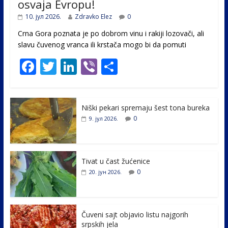
osvaja Evropu!
10. јул 2026.
Zdravko Elez
0
Crna Gora poznata je po dobrom vinu i rakiji lozovači, ali
slavu čuvenog vranca ili krstača mogo bi da pomuti
F
T
Li
Vi
S
ac
w
n
b
h
e
itt
k
er
ar
Niški pekari spremaju šest tona bureka
b
er
e
e
0
9. јул 2026.
o
dI
o
n
k
Tivat u čast žućenice
0
20. јун 2026.
Čuveni sajt objavio listu najgorih
srpskih jela