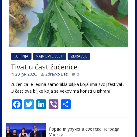
KUHINJA
NAJNOVIJE VESTI
ZDRAVLJE
Tivat u čast žućenice
20. јун 2026.
Zdravko Elez
0
Žućenica je jedina samonikla biljka koja ima svoj festival .
U čast ovе biljke koja se vekovima koristi u ishrani
F
T
Li
Vi
S
ac
w
n
b
h
e
itt
k
er
ar
Гордани уручена светска награда
b
er
e
e
Унеска