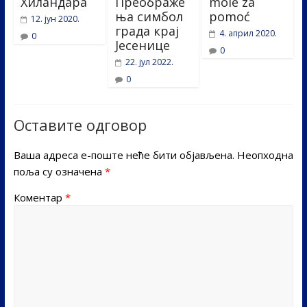
Хиландара
Преображе
mole za
ња симбол
pomoć
12. јун 2020.
града крај
4. април 2020.
0
Јесенице
0
22. јул 2022.
0
Оставите одговор
Ваша адреса е-поште неће бити објављена.
Неопходна
поља су означена
*
Коментар
*