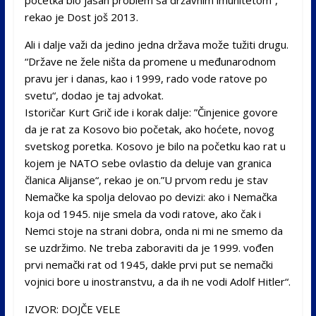
rekao je Dost još 2013.
Ali i dalje važi da jedino jedna država može tužiti drugu.
“Države ne žele ništa da promene u međunarodnom
pravu jer i danas, kao i 1999, rado vode ratove po
svetu“, dodao je taj advokat.
Istoričar Kurt Grič ide i korak dalje: ”Činjenice govore
da je rat za Kosovo bio početak, ako hoćete, novog
svetskog poretka. Kosovo je bilo na početku kao rat u
kojem je NATO sebe ovlastio da deluje van granica
članica Alijanse“, rekao je on.”U prvom redu je stav
Nemačke ka spolja delovao po devizi: ako i Nemačka
koja od 1945. nije smela da vodi ratove, ako čak i
Nemci stoje na strani dobra, onda ni mi ne smemo da
se uzdržimo. Ne treba zaboraviti da je 1999. vođen
prvi nemački rat od 1945, dakle prvi put se nemački
vojnici bore u inostranstvu, a da ih ne vodi Adolf Hitler“.
IZVOR: DOJČE VELE