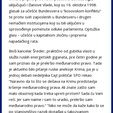
uključujući i članove Vlade, koji su 16. oktobra 1998.
glasali za učešće Bundesvera u ”kosovskom konfliktu”
te protiv svih zaposlenih u Bundesveru i drugim
nemačkim institucijama koji su bili uključeni u
sprovođenje pomenute odluke parlamenta. Optužba
glasi – učešće u kapitalnom zločinu i priprema
napadačkog rata.
Bivši kancelar Šreder, praktično od gubitka vlasti u
službi ruskih energetskih giganata, pre četiri godine je
sam priznao da je prekršio međunarodno pravo. Tada
je aktuelno bilo pitanje ruske aneksije Krima, pa je u
jednoj debati nedeljnika Cajt političar SPD rekao:
”Naravno da to što se dešava na Krimu predstavlja
kršenje međunarodnog prava. Ali znate zašto sam
malo obazriviji kada treba upreti prstom? Sada ću Vam
reći. Jer sam naime i sam to uradio, prekršio sam
međunarodno pravo.“ ”Niko ne može da kaže kako bi se
po stanovništvo razvili događaji u takozvanom