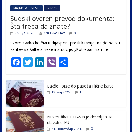
NAJNOVIJE VESTI
SERVIS
Sudski overen prevod dokumenta:
Šta treba da znate?
26. јул 2026.
Zdravko Elez
0
Skoro svako ko živi u dijaspori, pre ili kasnije, naiđe na isti
zahtev sa šaltera neke institucije: „Potreban nam je
F
T
Li
Vi
S
ac
w
n
b
h
e
itt
k
er
ar
Lakše i brže do pasoša i lične karte
b
er
e
e
1
13. мај 2025.
o
dI
o
n
k
Ni sertifikat ETIAS nije dovoljan za
ulazak u EU
0
21. новембар 2024.