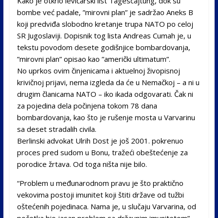
Kako je otkrio levičarski list Tagescajtung, dok su
bombe već padale, ”mirovni plan” je sadržao Aneks B
koji predviđa slobodno kretanje trupa NATO po celoj
SR Jugoslaviji. Dopisnik tog lista Andreas Cumah je, u
tekstu povodom desete godišnjice bombardovanja,
”mirovni plan” opisao kao ”američki ultimatum”.
No uprkos ovim činjenicama i aktuelnoj živopisnoj
krivičnoj prijavi, nema izgleda da će u Nemačkoj – a ni u
drugim članicama NATO – iko ikada odgovarati. Čak ni
za pojedina dela počinjena tokom 78 dana
bombardovanja, kao što je rušenje mosta u Varvarinu
sa deset stradalih civila.
Berlinski advokat Ulrih Dost je još 2001. pokrenuo
proces pred sudom u Bonu, tražeći obeštećenje za
porodice žrtava. Od toga ništa nije bilo.
“Problem u međunarodnom pravu je što praktično
vekovima postoji imunitet koji štiti države od tužbi
oštećenih pojedinaca. Nama je, u slučaju Varvarina, od
početka bio jasan problem sa državnim imunitetom”,