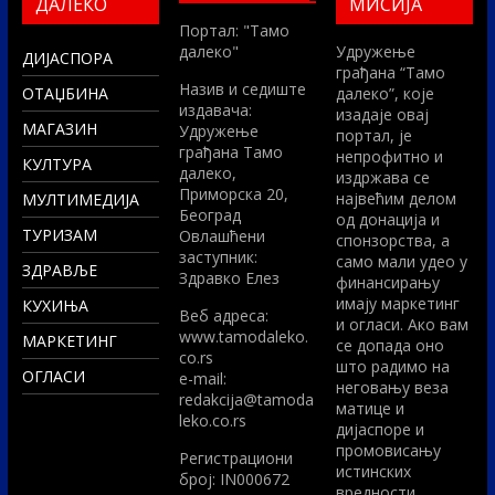
ДАЛЕКО
МИСИЈА
Портал: "Тамо
далеко"
Удружење
ДИЈАСПОРА
грађана “Тамо
Назив и седиште
ОТАЏБИНА
далеко”, које
издавача:
изадаје овај
МАГАЗИН
Удружење
портал, је
грађана Тамо
непрофитно и
КУЛТУРА
далеко,
издржава се
Приморска 20,
највећим делом
МУЛТИМЕДИЈА
Београд
од донација и
ТУРИЗАМ
Овлашћени
спонзорства, а
заступник:
само мали удео у
ЗДРАВЉЕ
Здравко Елез
финансирању
имају маркетинг
КУХИЊА
Вeб адреса:
и огласи. Ако вам
www.tamodaleko.
МАРКЕТИНГ
се допада оно
co.rs
што радимо на
ОГЛАСИ
e-mail:
неговању веза
redakcija@tamoda
матице и
leko.co.rs
дијаспоре и
промовисању
Регистрациони
истинских
број: IN000672
вредности