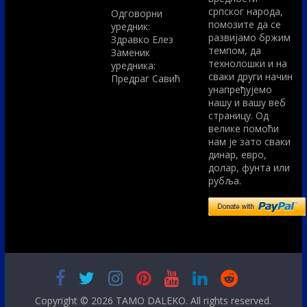
српског народа,
Одговорни
помозите да се
уредник:
развијамо бржим
Здравко Елез
темпом, да
Заменик
технолошки и на
уредника:
сваки други начин
Предраг Савић
унапређујемо
нашу и вашу веб
страницу. Од
велике помоћи
нам је зато сваки
динар, евро,
долар, фунта или
рубља.
Copyright © 2026
TAMO DALEKO
. All rights reserved.