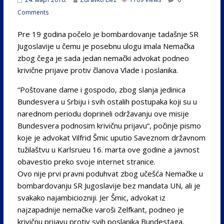
Comments
Pre 19 godina počelo je bombardovanje tadašnje SR
Jugoslavije u čemu je posebnu ulogu imala Nemačka
zbog čega je sada jedan nemački advokat podneo
krivične prijave protiv članova Vlade i poslanika.
“Poštovane dame i gospodo, zbog slanja jedinica
Bundesvera u Srbiju i svih ostalih postupaka koji su u
narednom periodu doprineli održavanju ove misije
Bundesvera podnosim krivičnu prijavu“, počinje pismo
koje je advokat Vilfrid Šmic uputio Saveznom državnom
tužilaštvu u Karlsrueu 16. marta ove godine a javnost
obavestio preko svoje internet stranice.
Ovo nije prvi pravni poduhvat zbog učešća Nemačke u
bombardovanju SR Jugoslavije bez mandata UN, ali je
svakako najambiciozniji. Jer Šmic, advokat iz
najzapadnije nemačke varoši Zelfkant, podneo je
krivičnu prijavu protiv svih poslanika Bundestaga,