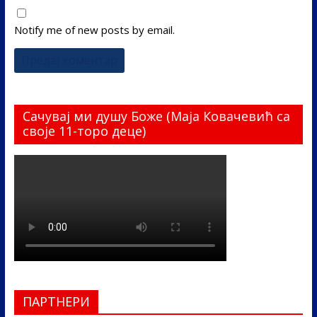
Notify me of new posts by email.
Сачувај ми душу Боже (Маја Ковачевић са
своје 11-торо деце)
ПАРТНЕРИ