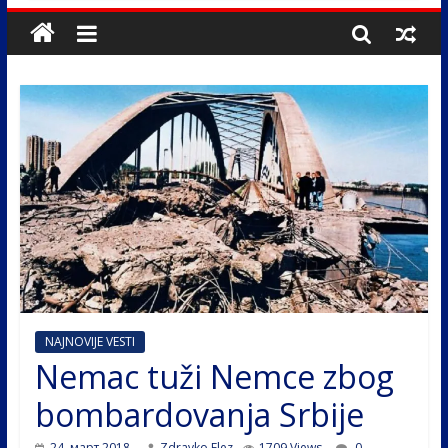
NAJNOVIJE VESTI
Nemac tuži Nemce zbog
bombardovanja Srbije
24. март 2018.
Zdravko Elez
1709 Views
0