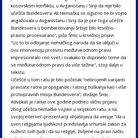
kosovskom konfliktu, u Avganistanu i Siriji da nije bilo
učešća Bundesvera. Ali Nemačka se sigurno ne bi vojno
angažovala u Avganistanu i Siriji da je pre toga učešće
Bundesvera u bombardovanju Srbije bilo krivično-
pravno procesuirano”, piše Šmic u krivičnoj prijavi.
“Uz to bi odbijanje nemačkog naroda da se uključi u
ovu intervenciju protivnu međunarodnom pravu
impresioniralo ceo svet i svakako bi doprinelo tome da
se međunarodnom pravu da više težine“, stoji dalje u
tekstu.
Učešće u tom ratu je bilo početak ”nebrojenih varijanti
pravcate ratne propagande i ratnog huškanja kao i više
protivpravnih misija Bundesvera”, dodaje Šmic.
Advokat je ranije ove godine podneo sličnu prijavu
zbog učešća nemačke vojske u sirijskom ratu, a na
svojoj internet-prezentaciji objašnjava da veruje ”da u
svim religijama ljudskost predstavlja vrhunski zakon za
suživot svih ljudi i da su religije, življene na pravi način,