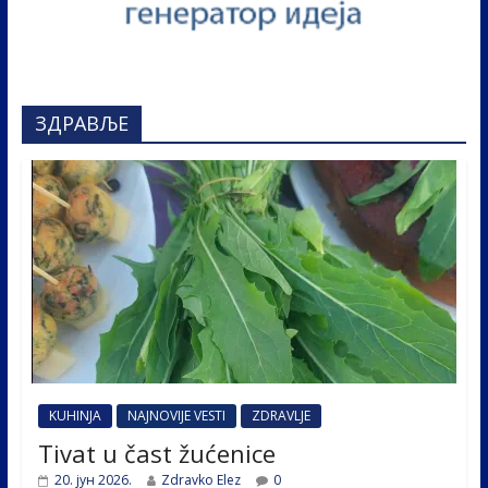
ЗДРАВЉЕ
KUHINJA
NAJNOVIJE VESTI
ZDRAVLJE
Tivat u čast žućenice
20. јун 2026.
Zdravko Elez
0