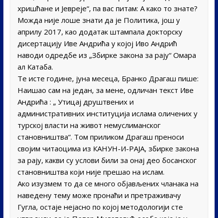
хришћане и Јевреје“, па вас питам: А како то знате?
Можда није лоше знати да је Политика, још у
априлу 2017, као додатак штампала докторску
дисертацију Иве Андрића у којој Иво Андрић
наводи одредбе из „Збирке закона за рају“ Омара
ал Катаба.
Те исте године, јуна месеца, Бранко Драгаш пише:
Наишао сам на један, за мене, одличан текст Иве
Андрића : „ Утицај друштвених и
административних институција ислама оличених у
турској власти на живот немуслиманског
становништва“. Том приликом Драгаш преноси
својим читаоцима из КАНУН-И-РАЈА, збирке закона
за рају, какви су услови били за онај део босанског
становништва који није прешао на ислам.
Ако изузмем то да се много објављених чланака на
наведену тему може пронаћи и претраживачу
Гугла, остаје нејасно по којој методологији сте