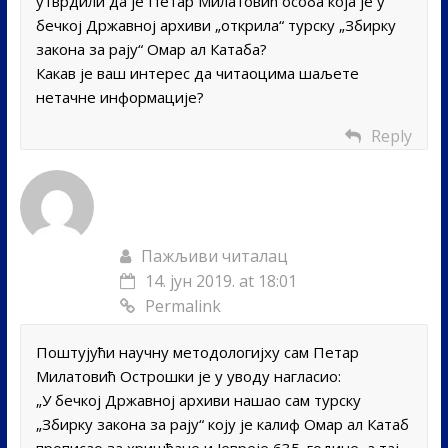
утврдили да је Петар Милатовић особа која је у
бечкој Државној архиви „открила“ турску „Збирку
закона за рају“ Омар ал Катаба?
Какав је ваш интерес да читаоцима шаљете
нетачне информације?
Reply
Пажљиви читалац
14. јун 2019. at 18:01
Permalink
Поштујући научну методологијху сам Петар
Милатовић Острошки је у уводу нагласио:
„У бечкој Државној архиви нашао сам турску
„Збирку закона за рају“ коју је калиф Омар ал Катаб