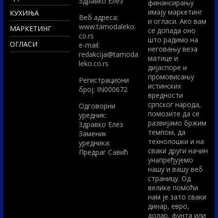
Здравко Елез
финансирању
имају маркетинг
КУХИЊА
Вeб адреса:
и огласи. Ако вам
www.tamodaleko.
МАРКЕТИНГ
се допада оно
co.rs
што радимо на
ОГЛАСИ
e-mail:
неговању веза
redakcija@tamoda
матице и
leko.co.rs
дијаспоре и
промовисању
Регистрациони
истинских
број: IN000672
вредности
српског народа,
Одговорни
помозите да се
уредник:
развијамо бржим
Здравко Елез
темпом, да
Заменик
технолошки и на
уредника:
сваки други начин
Предраг Савић
унапређујемо
нашу и вашу веб
страницу. Од
велике помоћи
нам је зато сваки
динар, евро,
долар, фунта или