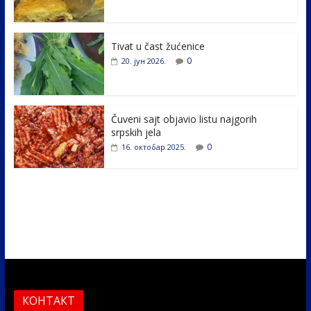
o
dI
o
n
k
Tivat u čast žućenice
0
20. јун 2026.
Čuveni sajt objavio listu najgorih
srpskih jela
0
16. октобар 2025.
КОНТАКТ