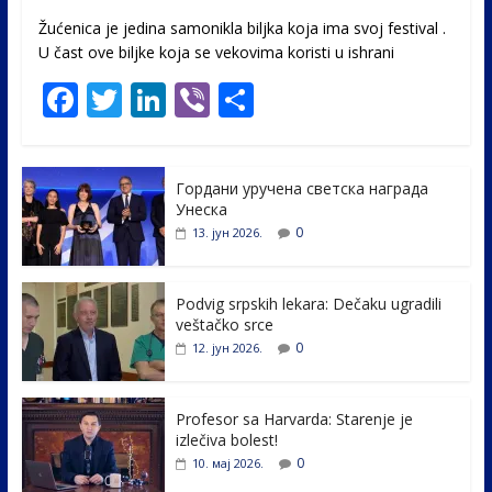
Žućenica je jedina samonikla biljka koja ima svoj festival .
U čast ovе biljke koja se vekovima koristi u ishrani
F
T
Li
Vi
S
ac
w
n
b
h
e
itt
k
er
ar
Гордани уручена светска награда
b
er
e
e
Унеска
o
dI
0
13. јун 2026.
o
n
k
Podvig srpskih lekara: Dečaku ugradili
veštačko srce
0
12. јун 2026.
Profesor sa Harvarda: Starenje je
izlečiva bolest!
0
10. мај 2026.