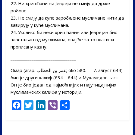
22. Ни хришћани ни Јевреји не смију да држе
робове.
23. Не смију да купе заробљене муслимане нити да
завирују у куће муслимана.
24. Уколико би неки хришћанин или Јеврејин био
злостаљан од муслимана, овај ће за то платити
прописану казну.
_______________________________
Oмар (arap. عمر بن الخطاب‎; oko 580. — 7. aвгуст 644)
био је други халиф (634—644) и Мухамедов таст.
Он је био један од најмоћнијих и најутицајнијих
муслиманских калифа у историји.
F
T
Li
Vi
S
ac
w
n
b
h
e
itt
k
er
ar
b
er
e
e